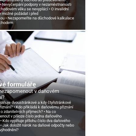
Nevyčerpání podpory v nezaměstnanosti
chodovém věku se nevyplácí
O invalidní
e možné požádat i před
kou
Nezapomeňte na důchodové kalkulace
ůchodem
vé formuláře
 nezapomenout v daňovém
ní?
yplňuje dvoustránkové a kdy čtyřstránkové
řiznání?
Kdo přikládá k daňovému přiznání
 o zdanitelných příjmech?
Na co
nout v příloze číslo jedna daňového
Kdo vyplňuje přílohu číslo dva daňového
Jak doložit nárok na daňové odpočty nebo
výhodnění?