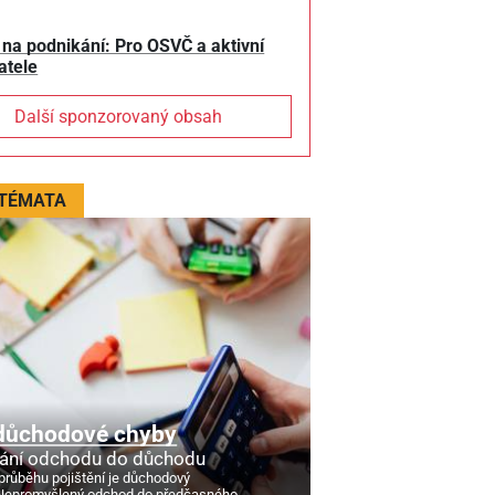
 na podnikání: Pro OSVČ a aktivní
atele
Další sponzorovaný obsah
 TÉMATA
důchodové chyby
ání odchodu do důchodu
průběhu pojištění je důchodový
Nepromyšlený odchod do předčasného