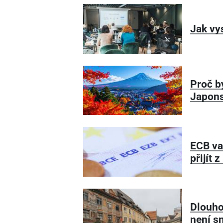
Jak vy
Proč b
Japon
ECB va
přijít 
Dlouho
není s