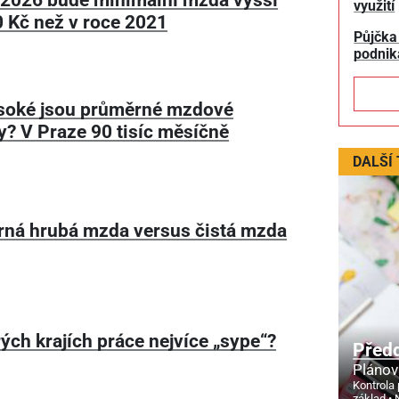
využití
 Kč než v roce 2021
Půjčka
podnik
soké jsou průměrné mzdové
y? V Praze 90 tisíc měsíčně
DALŠÍ
ná hrubá mzda versus čistá mzda
ých krajích práce nejvíce „sype“?
Před
Plánov
Kontrola 
základ