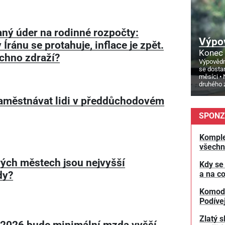
ný úder na rodinné rozpočty:
Výpo
 Íránu se protahuje, inflace je zpět.
Konec 
chno zdraží?
Výpovědn
se dosta
měsíci
druhého 
aměstnávat lidi v předdůchodovém
SPONZ
Komple
všechn
rých městech jsou nejvyšší
Kdy se
dy?
a na co
Komodit
Podívej
Zlatý s
 2026 bude minimální mzda vyšší