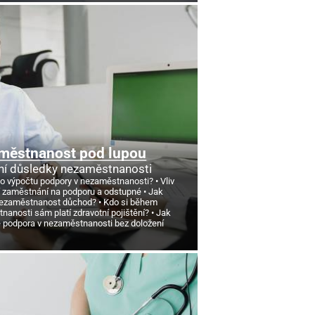
městnanost pod lupou
ní důsledky nezaměstnanosti
 o výpočtu podpory v nezaměstnanosti?
Vliv
 zaměstnání na podporu a odstupné
Jak
nezaměstnanost důchod?
Kdo si během
anosti sám platí zdravotní pojištění?
Jak
e podpora v nezaměstnanosti bez doložení