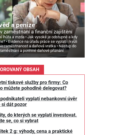
věď a peníze
v zaměstnání a finanční zajištění
í lhůta a mzda
Jak vysoké je odstupné a kdy
ne?
Evidence na úřadu práce se vyplatí i kvůli
Nezaměstnanost a daňová vratka
Nástup do
zaměstnání a povinné daňové přiznání
OROVANÝ OBSAH
tní tiskové služby pro firmy: Co
o můžete pohodlně delegovat?
 podnikateli vyplatí nebankovní úvěr
 si dát pozor
y, do kterých se vyplatí investovat.
te se, co si vybrat
litek 2 g: výhody, cena a praktické