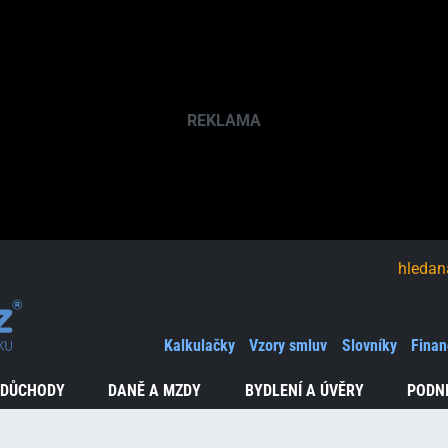
hledaná fráze
Kalkulačky
Vzory smluv
Slovníky
Finan
 DŮCHODY
DANĚ A MZDY
BYDLENÍ A ÚVĚRY
PODN