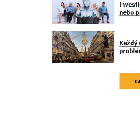
Invest
nebo p
Každý 
probl
da