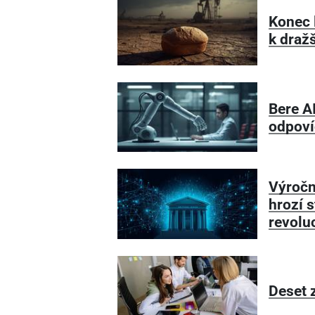
Konec 
k draž
Bere A
odpoví
Výročn
hrozí s
revolu
Deset 