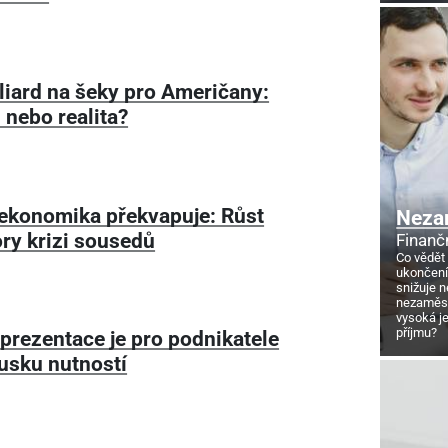
liard na šeky pro Američany:
 nebo realita?
ekonomika překvapuje: Růst
Neza
ry krizi sousedů
Finanč
Co vědět
ukončení
snižuje 
nezaměstn
vysoká j
příjmu?
 prezentace je pro podnikatele
usku nutností