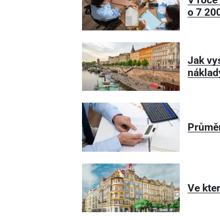
o 7
200
Jak vy
náklad
Průměr
Ve kter