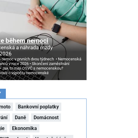
ze během nemoci
enská a náhrada mzdy
 2026
a nemoc v prvních dvou týdnech
Nemocenská
nců v roce 2026
Skončení zaměstnání
Jak to mají OSVČ s nemocenskou?
vosti o výpočtu nemocenské
Y
moto
Bankovní poplatky
vání
Daně
Domácnost
ie
Ekonomika