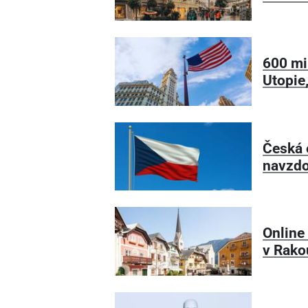
600 mi
Utopie,
Česká 
navzdo
Online
v Rako