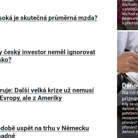
důchodu
v předdů
důchod j
soká je skutečná průměrná mzda?
šedesát
s předd
y český investor neměl ignorovat
sko?
Daňo
ruje: Další velká krize už nemusí
Na co
z Evropy, ale z Ameriky
přizná
Kdy se v
daňové p
potvrzení
nezapome
přiznání?
době uspět na trhu v Německu
přiznání?
daňové z
nadné