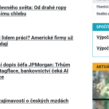
levného světa: Od drahé ropy
Finanční
šímu chlebu
Realitní 
SPOČÍT
I lidem práci? Americké firmy už
Výpoč
dají
Výpoč
í dopis šéfa JPMorgan: Trhům
AKTUÁ
tagflace, bankovnictví čeká AI
ce
zajímavostí o českých mzdách