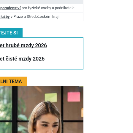
 poradenství
pro fyzické osoby a podnikatele
služby
v Praze a Středočeském kraji
EJTE SI
et hrubé mzdy 2026
et čisté mzdy 2026
LNÍ TÉMA