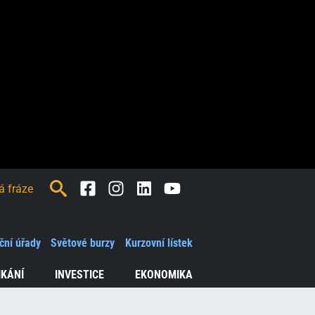
Facebook
Instagram
LinkedIn
Youtube
ční úřady
Světové burzy
Kurzovní lístek
IKÁNÍ
INVESTICE
EKONOMIKA