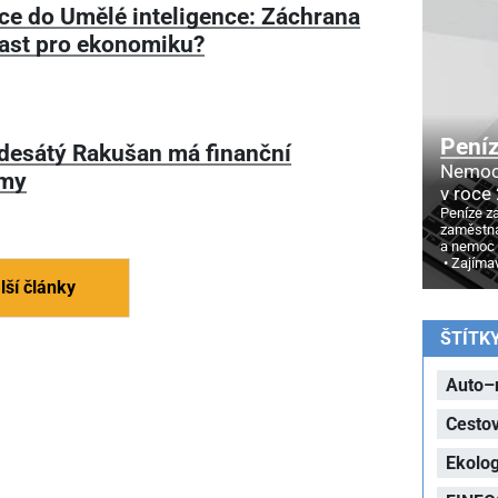
ice do Umělé inteligence: Záchrana
ast pro ekonomiku?
Pení
desátý Rakušan má finanční
Nemoc
émy
v roce
Peníze z
zaměstna
a nemoc
Zajíma
lší články
ŠTÍTK
Auto–
Cesto
Ekolog