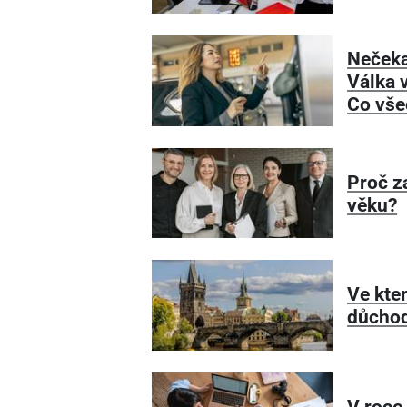
Nečeka
Válka v
Co vše
Proč z
věku?
Ve kte
důcho
V roce