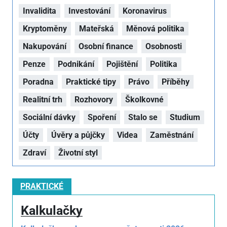
Invalidita
Investování
Koronavirus
Kryptoměny
Mateřská
Měnová politika
Nakupování
Osobní finance
Osobnosti
Penze
Podnikání
Pojištění
Politika
Poradna
Praktické tipy
Právo
Příběhy
Realitní trh
Rozhovory
Školkovné
Sociální dávky
Spoření
Stalo se
Studium
Účty
Úvěry a půjčky
Videa
Zaměstnání
Zdraví
Životní styl
PRAKTICKÉ
Kalkulačky