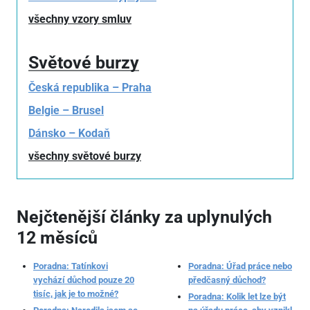
všechny vzory smluv
Světové burzy
Česká republika – Praha
Belgie – Brusel
Dánsko – Kodaň
všechny světové burzy
Nejčtenější články za uplynulých
12 měsíců
Poradna: Tatínkovi
Poradna: Úřad práce nebo
vychází důchod pouze 20
předčasný důchod?
tisíc, jak je to možné?
Poradna: Kolik let lze být