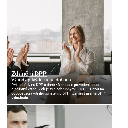
Zdanění DPP
Výhody přivýdělku na dohodu
Dvě brigády na DPP a daně
Dohoda o provedení práce
a pojistný vztah
Jak je to s odstupným u DPP?
Pozor na
dopočet zdravotního pojištění u DPP
Zaměstnání na DPP
v důchodu