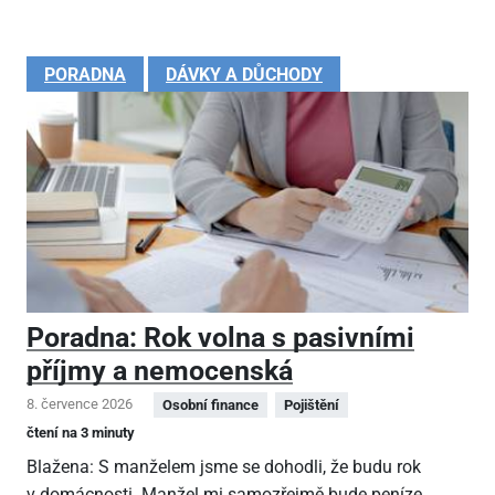
PORADNA
DÁVKY A DŮCHODY
Poradna: Rok volna s pasivními
příjmy a nemocenská
8. července 2026
Osobní finance
Pojištění
čtení na 3 minuty
Blažena: S manželem jsme se dohodli, že budu rok
v domácnosti. Manžel mi samozřejmě bude peníze