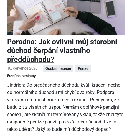
Poradna: Jak ovlivní můj starobní
důchod čerpání vlastního
předdůchodu?
10. července 2026
Osobní finance
Penze
čtení na 3 minuty
Jindřich: Do předčasného důchodu kvůli krácení nechci,
do normálního důchodu mi chybí dva roky. Podpora
v nezaměstnanosti mi za měsíc skončí. Přemýšlím, že
budu žít z vlastních úspor. Nemám doplňkové penzijní
spoření, ale skončí mi termínovaný vklad, takže chci tyto
naspořené peníze použít pro svůj předdůchod. Lze to
takto udělat? Jaký to bude mít důchodový dopad?