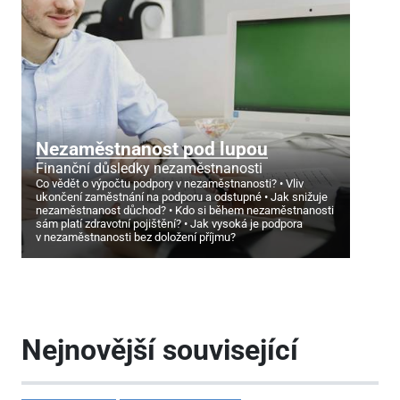
Nezaměstnanost pod lupou
Finanční důsledky nezaměstnanosti
Co vědět o výpočtu podpory v nezaměstnanosti?
Vliv
ukončení zaměstnání na podporu a odstupné
Jak snižuje
nezaměstnanost důchod?
Kdo si během nezaměstnanosti
sám platí zdravotní pojištění?
Jak vysoká je podpora
v nezaměstnanosti bez doložení příjmu?
Nejnovější související