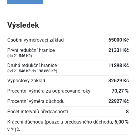
Výsledek
Osobní vyměřovací základ
65000 Kč
První redukční hranice
21331 Kč
(do 21
546 Kč)
Druhá redukční hranice
11298 Kč
(od 21
546 Kč do 195
868 Kč)
Výpočtový základ
32629 Kč
Procentní výměra za odpracované roky
70,27 %
Procentní výměra důchodu
22927 Kč
Počet intervalů předcasnosti
8
Krácení důchodu (pouze u předčasného důchodu,
6,00 %
v %)%