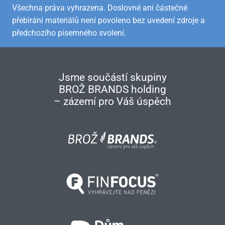
Všechna práva vyhrazena. Doslovné ani částečné
přebírání materiálů není povoleno bez uvedení zdroje a
předchozího písemného svolení.
Jsme součástí skupiny
BROŽ BRANDS holding
– zázemí pro Váš úspěch