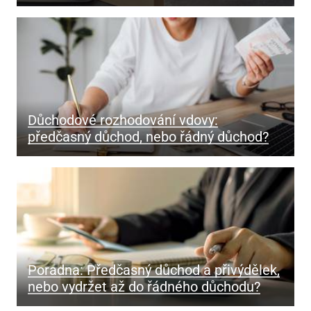
Důchodové rozhodování vdovy:
předčasný důchod, nebo řádný důchod?
Poradna: Předčasný důchod a přivýdělek,
nebo vydržet až do řádného důchodu?