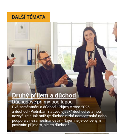
DALŠÍ TÉMATA
Druhý příjem a důchod
Důchodové příjmy pod lupou
Dvě zaměstnání a důchod
Příjmy v roce 2026
a důchod
Podnikání na „vedlejšák“ důchod většinou
nezvyšuje
Jak snižuje důchod nízká nemocenská nebo
podpora v nezaměstnanosti?
Nájemné je oblíbeným
pasivním příjmem, ale co důchod?