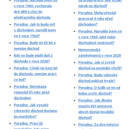
Poradna: Narodila jsem se
na úřadu práce, aby vznikl
v roce 1965, vychovala
nárok na důchod?
dvě děti a chci do
Poradna: Mohu přestat
předčasného důchodu
pracovat 4 roky před
Poradna: Jak to budu mít
důchodem?
s důchodem, narodil jsem
Poradna: Narodila jsem se
se v roce 1964?
v roce 1965, jaké mám
Poradna: Bude mi 65 let a
důchodové možnosti?
nemám důchod
Nemocenská
Kdy se bude platit daň z
zaměstnanců v roce 2026
důchodu v roce 2026?
Poradna: Jak si zvýšit
Poradna: Chybí mi šest let
důchod na poslední chvíli?
do důchodu, nemám práci,
Poradna: Budu vdovský
co teď?
důchod pobírat trvale?
Poradna: Nečekaná
Poradna: O kolik se mi od
výpověď tři roky před
ledna zvýší důchod?
důchodem
Poradna: Jak dlouho
Poradna: Jak vysoký
musím být nemocný,
vdovecký důchod dostanu
abych dostal invalidní
po manželce?
důchod?
Poradna: Práci již
Poradna: Za dva měsíce