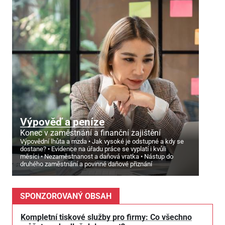
Výpověď a peníze
Konec v zaměstnání a finanční zajištění
Výpovědní lhůta a mzda
Jak vysoké je odstupné a kdy se
dostane?
Evidence na úřadu práce se vyplatí i kvůli
měsíci
Nezaměstnanost a daňová vratka
Nástup do
druhého zaměstnání a povinné daňové přiznání
SPONZOROVANÝ OBSAH
Kompletní tiskové služby pro firmy: Co všechno