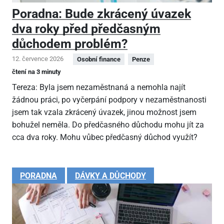
Poradna: Bude zkrácený úvazek
dva roky před předčasným
důchodem problém?
12. července 2026
Osobní finance
Penze
čtení na 3 minuty
Tereza: Byla jsem nezaměstnaná a nemohla najít
žádnou práci, po vyčerpání podpory v nezaměstnanosti
jsem tak vzala zkrácený úvazek, jinou možnost jsem
bohužel neměla. Do předčasného důchodu mohu jít za
cca dva roky. Mohu vůbec předčasný důchod využít?
PORADNA
DÁVKY A DŮCHODY