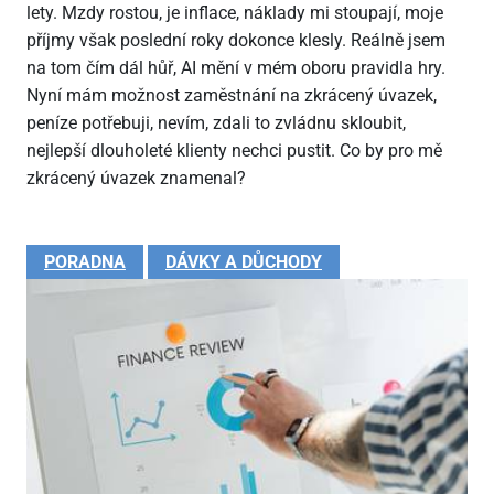
lety. Mzdy rostou, je inflace, náklady mi stoupají, moje
příjmy však poslední roky dokonce klesly. Reálně jsem
na tom čím dál hůř, AI mění v mém oboru pravidla hry.
Nyní mám možnost zaměstnání na zkrácený úvazek,
peníze potřebuji, nevím, zdali to zvládnu skloubit,
nejlepší dlouholeté klienty nechci pustit. Co by pro mě
zkrácený úvazek znamenal?
PORADNA
DÁVKY A DŮCHODY