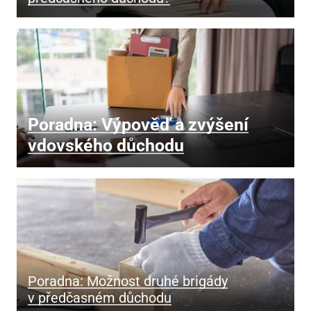
Poradna: Výpověď a zvýšení
vdovského důchodu
Poradna: Možnost druhé brigády
v předčasném důchodu