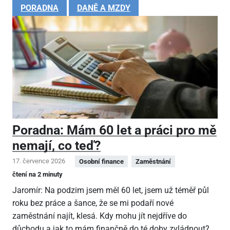
PORADNA
DANĚ A MZDY
Poradna: Mám 60 let a práci pro mě
nemají, co teď?
17. července 2026
Osobní finance
Zaměstnání
čtení na 2 minuty
Jaromír: Na podzim jsem měl 60 let, jsem už téměř půl
roku bez práce a šance, že se mi podaří nové
zaměstnání najít, klesá. Kdy mohu jít nejdříve do
důchodu a jak to mám finančně do té doby zvládnout?