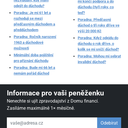
nezvládám, kdy mám
mi končí podpora a do
odejít do důchodu?
důchodu čtyři roky, co
Poradna: Je mi 61 let a
teď?
rozhoduji se mezi
Poradna: Předčasný
předčasným důchodem a
důchod o tři roky dříve ve
předdůchodem
výši 20 000 Kč
Poradna: Ročník narození
Poradna: Když odejdu do
1963 a důchodové
důchodu o rok dříve, o
možnosti
kolik se mi sníží důchod?
Minimální doba pojištění
Poradna: Mohou mi sebrat
pro přiznání důchodu
invalidní důchod?
Poradna: Bude mi 66 let a
nemám pořád důchod
Informace pro vaši peněženku
Nenechte si ujít zpravodajství z Domu financí.
Zasíláme maximálně 1× měsíčně.
váš email
Odebírat