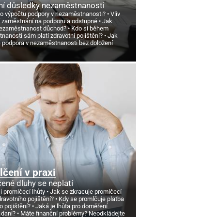
ní důsledky nezaměstnanosti
 o výpočtu podpory v nezaměstnanosti?
Vliv
 zaměstnání na podporu a odstupné
Jak
nezaměstnanost důchod?
Kdo si během
anosti sám platí zdravotní pojištění?
Jak
e podpora v nezaměstnanosti bez doložení
čení v praxi
ené dluhy se neplatí
si promlčecí lhůty
Jak se zkracuje promlčecí
dravotního pojištění?
Kdy se promlčuje platba
o pojištění?
Jaká je lhůta pro doměření
 daní?
Máte finanční problémy? Neodkládejte