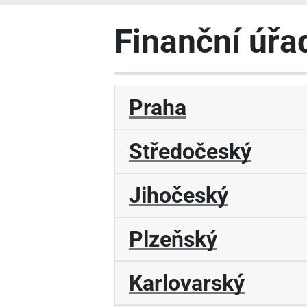
Finanční úřa
Praha
Středočeský
Jihočeský
Plzeňský
Karlovarský