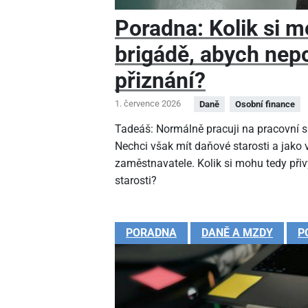
Poradna: Kolik si m
brigádě, abych nep
přiznání?
1. července 2026
Daně
Osobní finance
Tadeáš: Normálně pracuji na pracovní sm
Nechci však mít daňové starosti a jako
zaměstnavatele. Kolik si mohu tedy při
starosti?
PORADNA
DANĚ A MZDY
P