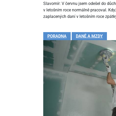
Slavomír: V červnu jsem odešel do důc
v letošním roce normálně pracoval. Kdy
zaplacených daní v letošním roce zpátk
PORADNA
DANĚ A MZDY