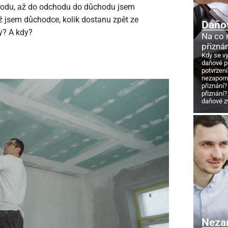
hodu, až do odchodu do důchodu jsem
ž jsem důchodce, kolik dostanu zpět ze
Daňo
y? A kdy?
Na co
přizná
Kdy se v
daňové p
potvrzení
nezapome
přiznání?
přiznání?
daňové z
Neza