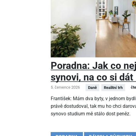
Poradna: Jak co nej
synovi, na co si dát
5. července 2026
čt
Daně
Realitní trh
František: Mám dva byty, v jednom bydlí
právě dostudoval, tak mu ho chci darova
synovo studium mě stálo dost peněz.