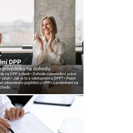
ění DPP
 přivýdělku na dohodu
ády na DPP a daně
Dohoda o provedení práce
ý vztah
Jak je to s odstupným u DPP?
Pozor
et zdravotního pojištění u DPP
Zaměstnání na
ůchodu