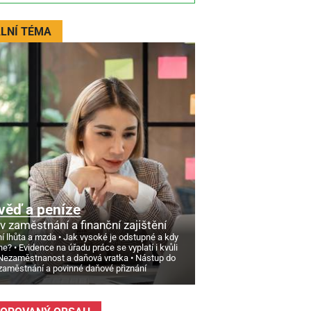
LNÍ TÉMA
věď a peníze
v zaměstnání a finanční zajištění
í lhůta a mzda
Jak vysoké je odstupné a kdy
ne?
Evidence na úřadu práce se vyplatí i kvůli
Nezaměstnanost a daňová vratka
Nástup do
zaměstnání a povinné daňové přiznání