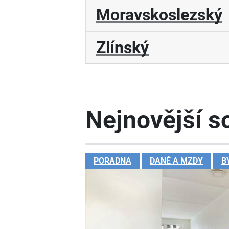
Moravskoslezský
Zlínský
Nejnovější so
PORADNA
DANĚ A MZDY
B