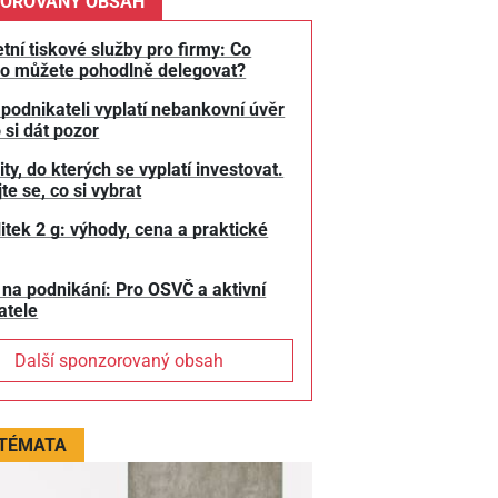
OROVANÝ OBSAH
tní tiskové služby pro firmy: Co
o můžete pohodlně delegovat?
 podnikateli vyplatí nebankovní úvěr
 si dát pozor
y, do kterých se vyplatí investovat.
te se, co si vybrat
litek 2 g: výhody, cena a praktické
 na podnikání: Pro OSVČ a aktivní
atele
Další sponzorovaný obsah
 TÉMATA