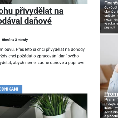
Finanč
Co vědět
ohu přivydělat na
ukončení
snižuje 
odával daňové
nezaměstn
vysoká j
příjmu?
čtení na 3 minuty
louvu. Přes léto si chci přivydělat na dohody.
 vždy chci požádat o zpracování daní svého
vydělat, abych neměl žádné daňové a papírové
ODNIKÁNÍ
Proml
Promlč
Hlídejte 
lhůta u z
sociálníh
a placení