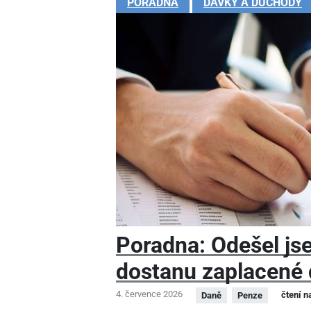
PORADNA
DÁVKY A DŮCHODY
Poradna: Odešel js
dostanu zaplacené 
4. července 2026
čtení n
Daně
Penze