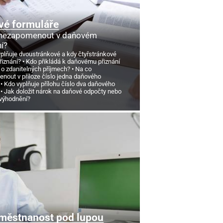
vé formuláře
 nezapomenout v daňovém
ní?
yplňuje dvoustránkové a kdy čtyřstránkové
řiznání?
Kdo přikládá k daňovému přiznání
 o zdanitelných příjmech?
Na co
nout v příloze číslo jedna daňového
Kdo vyplňuje přílohu číslo dva daňového
Jak doložit nárok na daňové odpočty nebo
výhodnění?
městnanost pod lupou