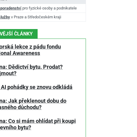
 poradenství
pro fyzické osoby a podnikatele
služby
v Praze a Středočeském kraji
VĚJŠÍ ČLÁNKY
orská lekce z pádu fondu
tional Awareness
a: Dědictví bytu. Prodat?
jmout?
 AI pohádky se znovu odkládá
na: Jak překlenout dobu do
asného důchodu?
a: Co si mám ohlídat při koupi
tevního bytu?