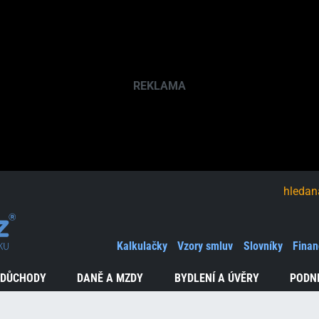
hledaná fráze
Kalkulačky
Vzory smluv
Slovníky
Finan
 DŮCHODY
DANĚ A MZDY
BYDLENÍ A ÚVĚRY
PODN