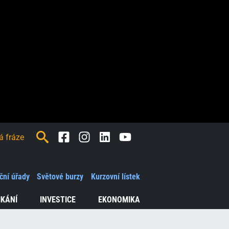
Facebook
Instagram
LinkedIn
Youtube
ční úřady
Světové burzy
Kurzovní lístek
IKÁNÍ
INVESTICE
EKONOMIKA