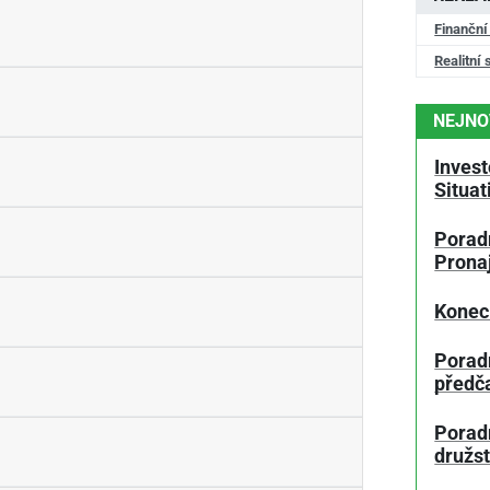
Finanční
Realitní 
NEJNO
Invest
Situa
Poradn
Prona
Konec
Porad
předč
Poradn
družs