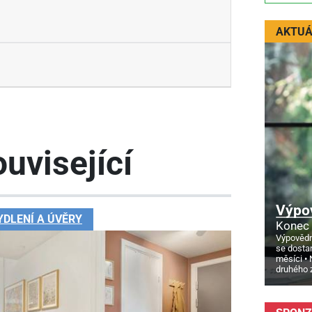
AKTUÁ
uvisející
Výpo
YDLENÍ A ÚVĚRY
Konec 
Výpovědn
se dosta
měsíci
druhého 