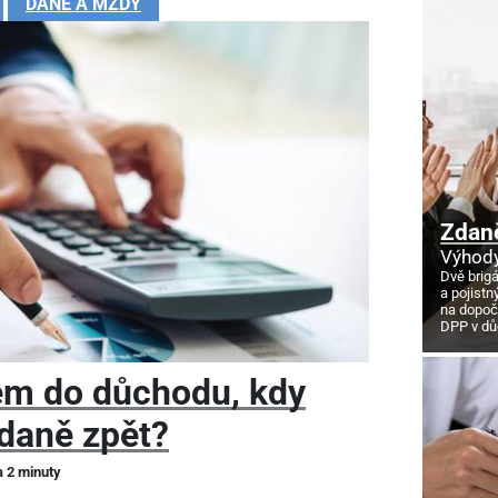
DANĚ A MZDY
Zdan
Výhody
Dvě brig
a pojistn
na dopoč
DPP v d
em do důchodu, kdy
daně zpět?
a 2 minuty