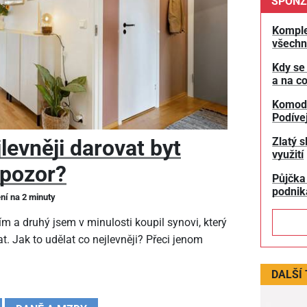
SPONZ
Komple
všechn
Kdy se
a na co
Komodit
Podívej
Zlatý s
levněji darovat byt
využití
 pozor?
Půjčka
podnik
ení na 2 minuty
m a druhý jsem v minulosti koupil synovi, který
t. Jak to udělat co nejlevněji? Přeci jenom
DALŠÍ