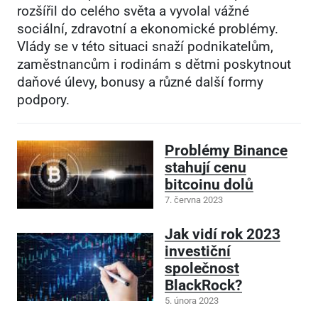
rozšířil do celého světa a vyvolal vážné
sociální, zdravotní a ekonomické problémy.
Vlády se v této situaci snaží podnikatelům,
zaměstnancům i rodinám s dětmi poskytnout
daňové úlevy, bonusy a různé další formy
podpory.
Problémy Binance
stahují cenu
bitcoinu dolů
7. června 2023
Jak vidí rok 2023
investiční
společnost
BlackRock?
5. února 2023