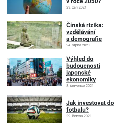
v roce 2050?
23. září 2021
Čínská rizika:
vzdělávání
a demografie
24. srpna 2021
Výhled do
budoucnosti
japonské
ekonomiky
8. července 2021
Jak investovat do
fotbalu?
29. června 2021