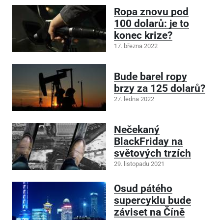
Ropa znovu pod
100 dolarů: je to
konec krize?
17. března 2022
Bude barel ropy
brzy za 125 dolarů?
27. ledna 2022
Nečekaný
BlackFriday na
světových trzích
29. listopadu 2021
Osud pátého
supercyklu bude
záviset na Číně