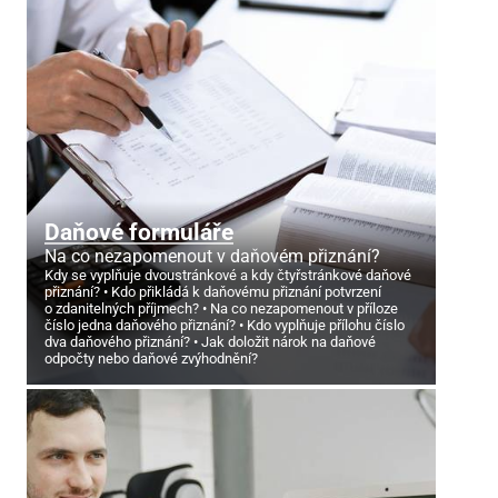
Daňové formuláře
Na co nezapomenout v daňovém přiznání?
Kdy se vyplňuje dvoustránkové a kdy čtyřstránkové daňové
přiznání?
Kdo přikládá k daňovému přiznání potvrzení
o zdanitelných příjmech?
Na co nezapomenout v příloze
číslo jedna daňového přiznání?
Kdo vyplňuje přílohu číslo
dva daňového přiznání?
Jak doložit nárok na daňové
odpočty nebo daňové zvýhodnění?