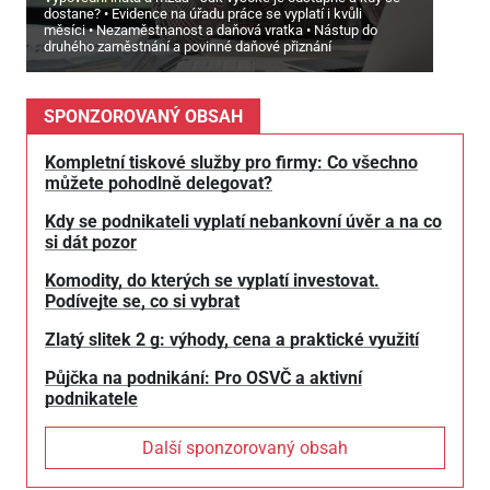
dostane?
Evidence na úřadu práce se vyplatí i kvůli
měsíci
Nezaměstnanost a daňová vratka
Nástup do
druhého zaměstnání a povinné daňové přiznání
SPONZOROVANÝ OBSAH
Kompletní tiskové služby pro firmy: Co všechno
můžete pohodlně delegovat?
Kdy se podnikateli vyplatí nebankovní úvěr a na co
si dát pozor
Komodity, do kterých se vyplatí investovat.
Podívejte se, co si vybrat
Zlatý slitek 2 g: výhody, cena a praktické využití
Půjčka na podnikání: Pro OSVČ a aktivní
podnikatele
Další sponzorovaný obsah