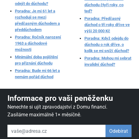
odejít do důchodu?
důchodu čtyři roky, co
Poradna: Je mi 61 let a
teď?
rozhoduji se mezi
Poradna: Předčasný
předčasným důchodem a
důchod o tři roky dříve ve
předdůchodem
výši 20 000 Kč
Poradna: Ročník narození
Poradna: Když odejdu do
1963 a důchodové
důchodu o rok dříve, o
možnosti
kolik se mi sníží důchod?
Minimální doba pojištění
Poradna: Mohou mi sebrat
pro přiznání důchodu
invalidní důchod?
Poradna: Bude mi 66 let a
nemám pořád důchod
Informace pro vaši peněženku
Nenechte si ujít zpravodajství z Domu financí.
Zasíláme maximálně 1× měsíčně.
váš email
Odebírat