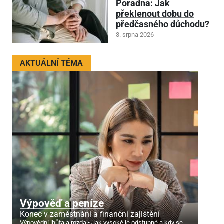
Poradna: Jak
překlenout dobu do
předčasného důchodu?
3. srpna 2026
AKTUÁLNÍ TÉMA
Výpověď a peníze
Konec v zaměstnání a finanční zajištění
Výpovědní lhůta a mzda
Jak vysoké je odstupné a kdy se