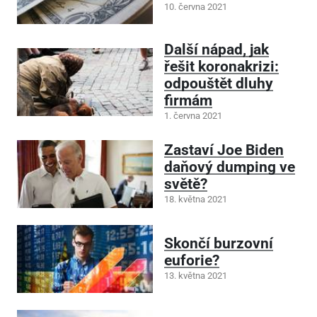
10. června 2021
Další nápad, jak
řešit koronakrizi:
odpouštět dluhy
firmám
1. června 2021
Zastaví Joe Biden
daňový dumping ve
světě?
18. května 2021
Skončí burzovní
euforie?
13. května 2021