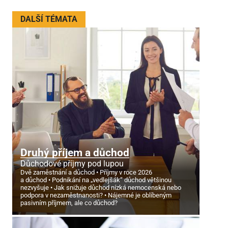
DALŠÍ TÉMATA
Druhý příjem a důchod
Důchodové příjmy pod lupou
Dvě zaměstnání a důchod
Příjmy v roce 2026
a důchod
Podnikání na „vedlejšák“ důchod většinou
nezvyšuje
Jak snižuje důchod nízká nemocenská nebo
podpora v nezaměstnanosti?
Nájemné je oblíbeným
pasivním příjmem, ale co důchod?