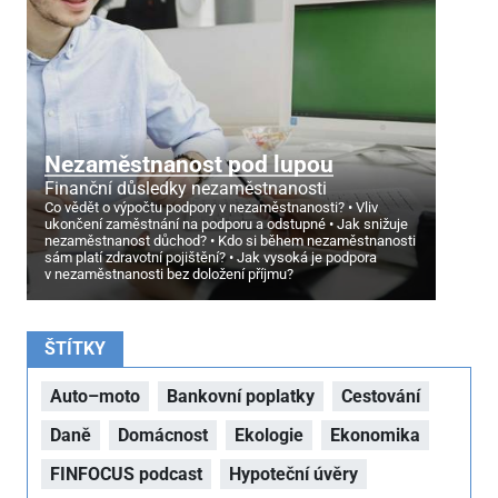
Nezaměstnanost pod lupou
Finanční důsledky nezaměstnanosti
Co vědět o výpočtu podpory v nezaměstnanosti?
Vliv
ukončení zaměstnání na podporu a odstupné
Jak snižuje
nezaměstnanost důchod?
Kdo si během nezaměstnanosti
sám platí zdravotní pojištění?
Jak vysoká je podpora
v nezaměstnanosti bez doložení příjmu?
ŠTÍTKY
Auto–moto
Bankovní poplatky
Cestování
Daně
Domácnost
Ekologie
Ekonomika
FINFOCUS podcast
Hypoteční úvěry