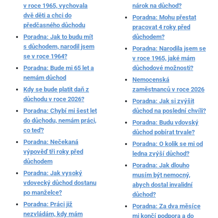
v roce 1965, vychovala
nárok na důchod?
dvě děti a chci do
Poradna: Mohu přestat
předčasného důchodu
pracovat 4 roky před
Poradna: Jak to budu mít
důchodem?
s důchodem, narodil jsem
Poradna: Narodila jsem se
se v roce 1964?
v roce 1965, jaké mám
Poradna: Bude mi 65 let a
důchodové možnosti?
nemám důchod
Nemocenská
Kdy se bude platit daň z
zaměstnanců v roce 2026
důchodu v roce 2026?
Poradna: Jak si zvýšit
Poradna: Chybí mi šest let
důchod na poslední chvíli?
do důchodu, nemám práci,
Poradna: Budu vdovský
co teď?
důchod pobírat trvale?
Poradna: Nečekaná
Poradna: O kolik se mi od
výpověď tři roky před
ledna zvýší důchod?
důchodem
Poradna: Jak dlouho
Poradna: Jak vysoký
musím být nemocný,
vdovecký důchod dostanu
abych dostal invalidní
po manželce?
důchod?
Poradna: Práci již
Poradna: Za dva měsíce
nezvládám, kdy mám
mi končí podpora a do