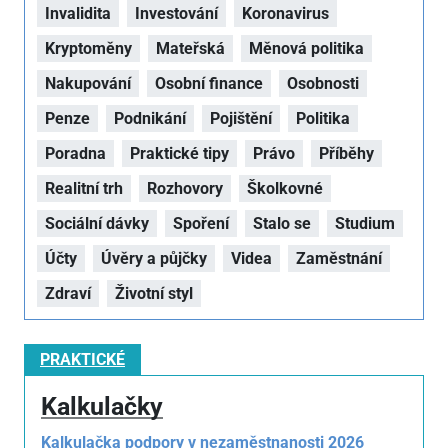
Invalidita
Investování
Koronavirus
Kryptoměny
Mateřská
Měnová politika
Nakupování
Osobní finance
Osobnosti
Penze
Podnikání
Pojištění
Politika
Poradna
Praktické tipy
Právo
Příběhy
Realitní trh
Rozhovory
Školkovné
Sociální dávky
Spoření
Stalo se
Studium
Účty
Úvěry a půjčky
Videa
Zaměstnání
Zdraví
Životní styl
PRAKTICKÉ
Kalkulačky
Kalkulačka podpory v nezaměstnanosti 2026