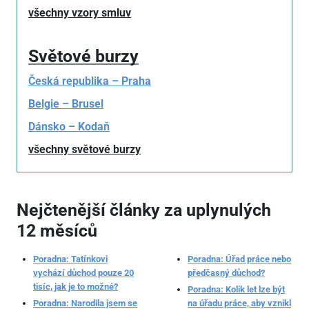
všechny vzory smluv
Světové burzy
Česká republika – Praha
Belgie – Brusel
Dánsko – Kodaň
všechny světové burzy
Nejčtenější články za uplynulých
12 měsíců
Poradna: Tatínkovi
Poradna: Úřad práce nebo
vychází důchod pouze 20
předčasný důchod?
tisíc, jak je to možné?
Poradna: Kolik let lze být
Poradna: Narodila jsem se
na úřadu práce, aby vznikl