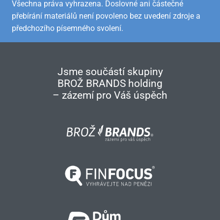
Všechna práva vyhrazena. Doslovné ani částečné
přebírání materiálů není povoleno bez uvedení zdroje a
předchozího písemného svolení.
Jsme součástí skupiny
BROŽ BRANDS holding
– zázemí pro Váš úspěch