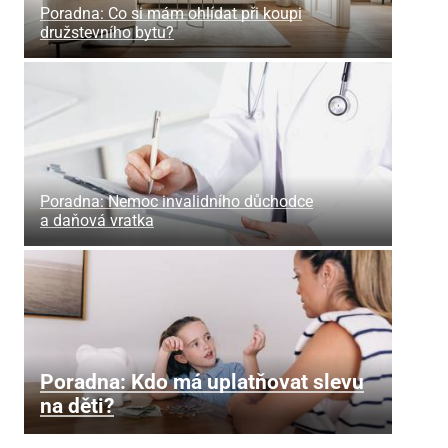
Poradna: Co si mám ohlídat při koupi
družstevního bytu?
Poradna: Nemoc invalidního důchodce
a daňová vratka
Poradna: Kdo má uplatňovat slevu
na děti?