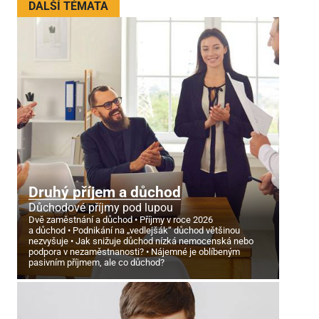
DALŠÍ TÉMATA
Druhý příjem a důchod
Důchodové příjmy pod lupou
Dvě zaměstnání a důchod
Příjmy v roce 2026
a důchod
Podnikání na „vedlejšák“ důchod většinou
nezvyšuje
Jak snižuje důchod nízká nemocenská nebo
podpora v nezaměstnanosti?
Nájemné je oblíbeným
pasivním příjmem, ale co důchod?