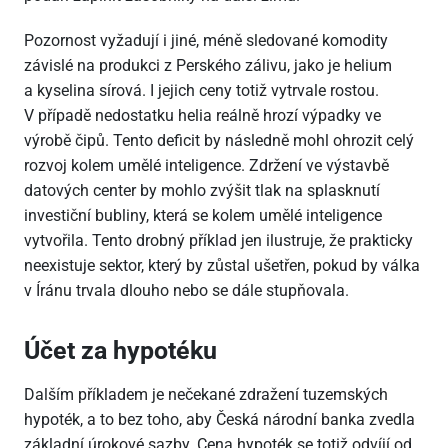
Pozornost vyžadují i jiné, méně sledované komodity
závislé na produkci z Perského zálivu, jako je helium
a kyselina sírová. I jejich ceny totiž vytrvale rostou.
V případě nedostatku helia reálně hrozí výpadky ve
výrobě čipů. Tento deficit by následně mohl ohrozit celý
rozvoj kolem umělé inteligence. Zdržení ve výstavbě
datových center by mohlo zvýšit tlak na splasknutí
investiční bubliny, která se kolem umělé inteligence
vytvořila. Tento drobný příklad jen ilustruje, že prakticky
neexistuje sektor, který by zůstal ušetřen, pokud by válka
v Íránu trvala dlouho nebo se dále stupňovala.
Účet za hypotéku
Dalším příkladem je nečekané zdražení tuzemských
hypoték, a to bez toho, aby Česká národní banka zvedla
základní úrokové sazby. Cena hypoték se totiž odvíjí od