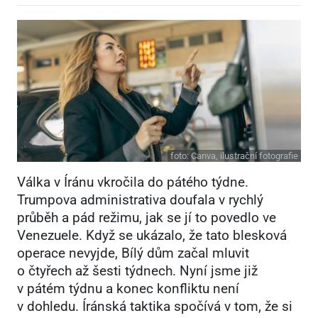
foto:
Canva, ilustrační fotografie
Válka v Íránu vkročila do pátého týdne.
Trumpova administrativa doufala v rychlý
průběh a pád režimu, jak se jí to povedlo ve
Venezuele. Když se ukázalo, že tato blesková
operace nevyjde, Bílý dům začal mluvit
o čtyřech až šesti týdnech. Nyní jsme již
v pátém týdnu a konec konfliktu není
v dohledu. Íránská taktika spočívá v tom, že si