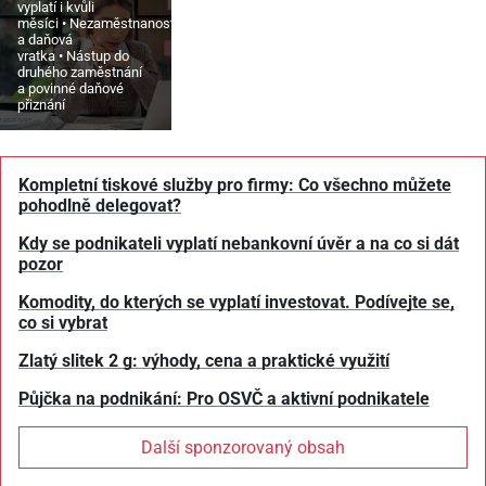
vyplatí i kvůli
měsíci
Nezaměstnanost
a daňová
vratka
Nástup do
druhého zaměstnání
a povinné daňové
přiznání
Kompletní tiskové služby pro firmy: Co všechno můžete
pohodlně delegovat?
Kdy se podnikateli vyplatí nebankovní úvěr a na co si dát
pozor
Komodity, do kterých se vyplatí investovat. Podívejte se,
co si vybrat
Zlatý slitek 2 g: výhody, cena a praktické využití
Půjčka na podnikání: Pro OSVČ a aktivní podnikatele
Další sponzorovaný obsah