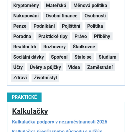
Kryptoměny
Mateřská
Měnová politika
Nakupování
Osobní finance
Osobnosti
Penze
Podnikání
Pojištění
Politika
Poradna
Praktické tipy
Právo
Příběhy
Realitní trh
Rozhovory
Školkovné
Sociální dávky
Spoření
Stalo se
Studium
Účty
Úvěry a půjčky
Videa
Zaměstnání
Zdraví
Životní styl
PRAKTICKÉ
Kalkulačky
Kalkulačka podpory v nezaměstnanosti 2026
Kalkulačka předčasného důchodu s nižším