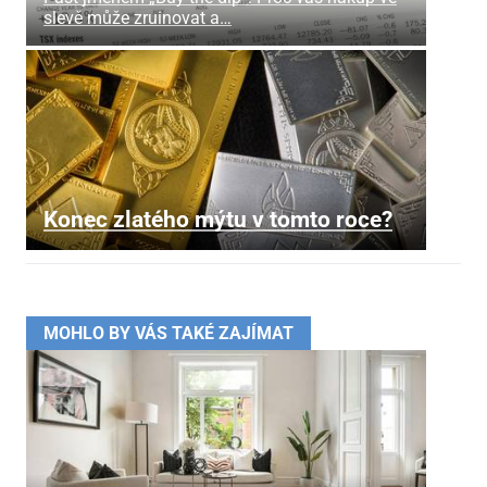
slevě může zruinovat a…
Konec zlatého mýtu v tomto roce?
MOHLO BY VÁS TAKÉ ZAJÍMAT