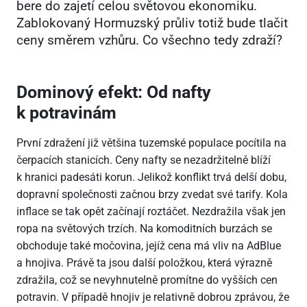
bere do zajetí celou světovou ekonomiku.
Zablokovaný Hormuzský průliv totiž bude tlačit
ceny směrem vzhůru. Co všechno tedy zdraží?
Dominový efekt: Od nafty
k potravinám
První zdražení již většina tuzemské populace pocítila na
čerpacích stanicích. Ceny nafty se nezadržitelně blíží
k hranici padesáti korun. Jelikož konflikt trvá delší dobu,
dopravní společnosti začnou brzy zvedat své tarify. Kola
inflace se tak opět začínají roztáčet. Nezdražila však jen
ropa na světových trzích. Na komoditních burzách se
obchoduje také močovina, jejíž cena má vliv na AdBlue
a hnojiva. Právě ta jsou další položkou, která výrazně
zdražila, což se nevyhnutelně promítne do vyšších cen
potravin. V případě hnojiv je relativně dobrou zprávou, že