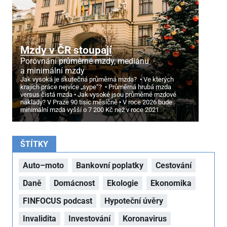
Mzdy v ČR stoupají
Porovnání průměrné mzdy, mediánu
a minimální mzdy
Jak vysoká je skutečná průměrná mzda?
Ve kterých
krajích práce nejvíce „sype“?
Průměrná hrubá mzda
versus čistá mzda
Jak vysoké jsou průměrné mzdové
náklady? V Praze 90 tisíc měsíčně
V roce 2026 bude
minimální mzda vyšší o 7
200 Kč než v roce 2021
ŠTÍTKY
Auto–moto
Bankovní poplatky
Cestování
Daně
Domácnost
Ekologie
Ekonomika
FINFOCUS podcast
Hypoteční úvěry
Invalidita
Investování
Koronavirus