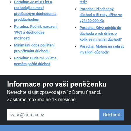
Poradna: Je mi 61 let a
teď?
rozhoduji se mezi
Poradna: Předčasný
předčasným důchodem a
důchod o tři roky dříve ve
předdůchodem
výši 20 000 Kč
Poradna: Ročník narození
Poradna: Když odejdu do
1963 a důchodové
důchodu o rok dříve, o
možnosti
kolik se mi sníží důchod?
Minimální doba pojištění
Poradna: Mohou mi sebrat
pro přiznání důchodu
invalidní důchod?
Poradna: Bude mi 66 let a
nemám pořád důchod
Informace pro vaši peněženku
Nenechte si ujít zpravodajství z Domu financí.
Zasíláme maximálně 1× měsíčně.
váš email
Odebírat