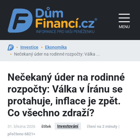
MENU
Investice
Ekonomika
Nečekaný úder na rodinné rozpočty: Válka ...
Nečekaný úder na rodinné
rozpočty: Válka v Íránu se
protahuje, inflace je zpět.
Co všechno zdraží?
Investování
31. března 2026
štítek
čtení na 2 minuty |
přečteno 6821×