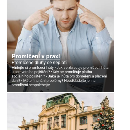
Promlčení v praxi
Promlčené dluhy se neplatí
Hlídejte si promlčecí lhůty
Jak se zkracuje promlčecí lhůta
u zdravotního pojištění?
Kdy se promlčuje platba
sociálního pojištění?
Jaká je lhůta pro doměření a placení
daní?
Máte finanční problémy? Neodkládejte je, na
promlčení nespoléhejte