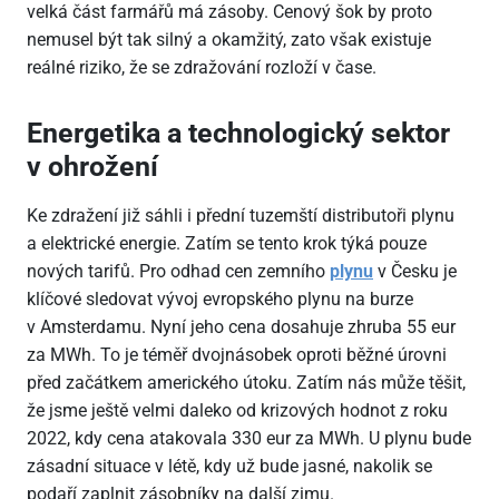
velká část farmářů má zásoby. Cenový šok by proto
nemusel být tak silný a okamžitý, zato však existuje
reálné riziko, že se zdražování rozloží v čase.
Energetika a technologický sektor
v ohrožení
Ke zdražení již sáhli i přední tuzemští distributoři plynu
a elektrické energie. Zatím se tento krok týká pouze
nových tarifů. Pro odhad cen zemního
plynu
v Česku je
klíčové sledovat vývoj evropského plynu na burze
v Amsterdamu. Nyní jeho cena dosahuje zhruba 55 eur
za MWh. To je téměř dvojnásobek oproti běžné úrovni
před začátkem amerického útoku. Zatím nás může těšit,
že jsme ještě velmi daleko od krizových hodnot z roku
2022, kdy cena atakovala 330 eur za MWh. U plynu bude
zásadní situace v létě, kdy už bude jasné, nakolik se
podaří zaplnit zásobníky na další zimu.