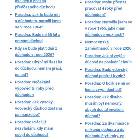
dvě děti a chci do
Poradna: Mohu přestat
předčasného důchodu
pracovat 4 roky před
Poradna: Jak to budu mít
důchodem?
s důchodem, narodil jsem
Poradna: Narodila jsem se
se v roce 1964?
v roce 1965, jaké mám
Poradna: Bude mi 65 let a
důchodové možnosti?
nemám důchod
Nemocenská
Kdy se bude platit daň z
zaměstnanců v roce 2026
důchodu v roce 2026?
Poradna: Jak si zvýšit
Poradna: Chybí mi šest let
důchod na poslední chvíli?
do důchodu, nemám práci,
Poradna: Budu vdovský
co teď?
důchod pobírat trvale?
Poradna: Nečekaná
Poradna: O kolik se mi od
výpověď tři roky před
ledna zvýší důchod?
důchodem
Poradna: Jak dlouho
Poradna: Jak vysoký
musím být nemocný,
vdovecký důchod dostanu
abych dostal invalidní
po manželce?
důchod?
Poradna: Práci již
Poradna: Za dva měsíce
nezvládám, kdy mám
mi končí podpora a do
odejít do důchodu?
důchodu čtyři roky, co