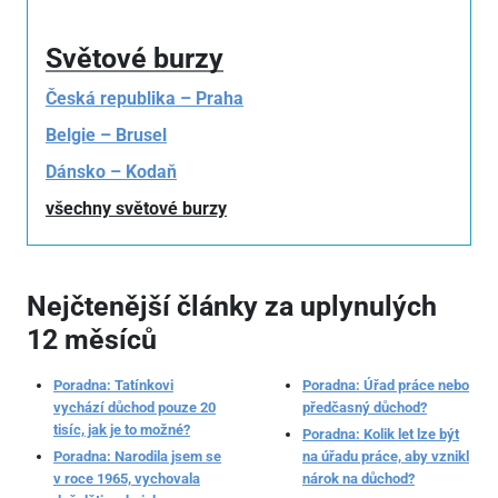
Světové burzy
Česká republika – Praha
Belgie – Brusel
Dánsko – Kodaň
všechny světové burzy
Nejčtenější články za uplynulých
12 měsíců
Poradna: Tatínkovi
Poradna: Úřad práce nebo
vychází důchod pouze 20
předčasný důchod?
tisíc, jak je to možné?
Poradna: Kolik let lze být
Poradna: Narodila jsem se
na úřadu práce, aby vznikl
v roce 1965, vychovala
nárok na důchod?