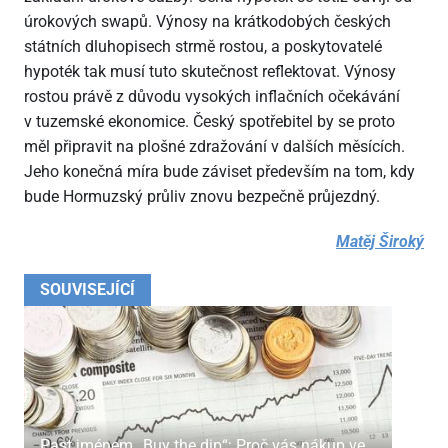
úrokových swapů. Výnosy na krátkodobých českých
státních dluhopisech strmě rostou, a poskytovatelé
hypoték tak musí tuto skutečnost reflektovat. Výnosy
rostou právě z důvodu vysokých inflačních očekávání
v tuzemské ekonomice. Český spotřebitel by se proto
měl připravit na plošné zdražování v dalších měsících.
Jeho konečná míra bude záviset především na tom, kdy
bude Hormuzský průliv znovu bezpečně průjezdný.
Matěj Široký
SOUVISEJÍCÍ
Past jménem „Buy the dip“: Proč vás nákup ve