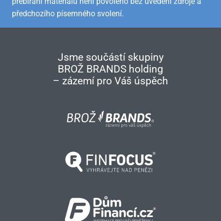
přebírání materiálů není povoleno bez uvedení zdroje a
předchozího písemného svolení.
Jsme součástí skupiny
BROŽ BRANDS holding
– zázemí pro Váš úspěch