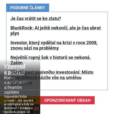
PODOBNÉ ČLÁNKY
Je čas vrátit se ke zlatu?
BlackRock: AI ještě nekončí, ale je čas ubrat
plyn
Investor, který vydělal na krizi v roce 2008,
znovu sází na problémy
Největší ropný šok v historii se nekoná.
Zatím
Výpověď
a peníze
Skrytá past pasivního investování: Místo
diverzifikace sázíte vše na umělou
Konec
v zaměstnání
inteligenci
a finanční
zajištění
Výpovědní lhůta
AKTUÁLNÍ TÉMA
SPONZOROVANÝ OBSAH
a mzda
Jak vysoké
je odstupné a kdy se
dostane?
Evidence
na úřadu práce se