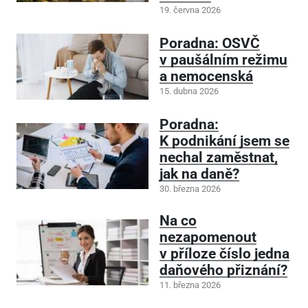
19. června 2026
Poradna: OSVČ
v paušálním režimu
a nemocenská
15. dubna 2026
Poradna:
K podnikání jsem se
nechal zaměstnat,
jak na daně?
30. března 2026
Na co
nezapomenout
v příloze číslo jedna
daňového přiznání?
11. března 2026