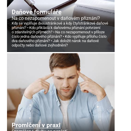
Daňové formuláře
Na co nezapomenout v daňovém přiznání?
Kdy se vyplňuje dvoustránkové a kdy čtyřstránkové daňové
přiznání?
Kdo přikládá k daňovému přiznání potvrzení
o zdanitelných příjmech?
Na co nezapomenout v příloze
číslo jedna daňového přiznání?
Kdo vyplňuje přílohu číslo
dva daňového přiznání?
Jak doložit nárok na daňové
odpočty nebo daňové zvýhodnění?
Promlčení v praxi