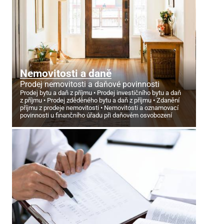
Nemovitosti a daně
Prodej nemovitosti a daňové povinnosti
Prodej bytu a daň z příjmu
Prodej investičního bytu a daň
z příjmu
Prodej zděděného bytu a daň z příjmu
Zdanění
příjmu z prodeje nemovitosti
Nemovitosti a oznamovací
povinnosti u finančního úřadu při daňovém osvobození