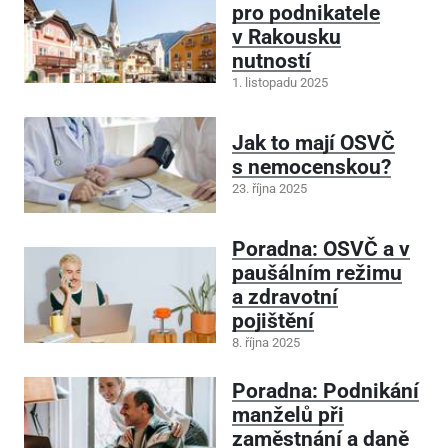
pro podnikatele
v Rakousku
nutností
1. listopadu 2025
Jak to mají OSVČ
s nemocenskou?
23. října 2025
Poradna: OSVČ a v
paušálním režimu
a zdravotní
pojištění
8. října 2025
Poradna: Podnikání
manželů při
zaměstnání a daně