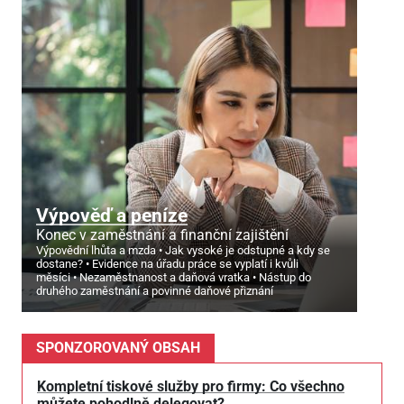
Výpověď a peníze
Konec v zaměstnání a finanční zajištění
Výpovědní lhůta a mzda
Jak vysoké je odstupné a kdy se
dostane?
Evidence na úřadu práce se vyplatí i kvůli
měsíci
Nezaměstnanost a daňová vratka
Nástup do
druhého zaměstnání a povinné daňové přiznání
SPONZOROVANÝ OBSAH
Kompletní tiskové služby pro firmy: Co všechno
můžete pohodlně delegovat?