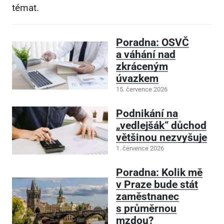
témat.
Poradna: OSVČ
a váhání nad
zkráceným
úvazkem
15. července 2026
Podnikání na
„vedlejšák“ důchod
většinou nezvyšuje
1. července 2026
Poradna: Kolik mě
v Praze bude stát
zaměstnanec
s průměrnou
mzdou?