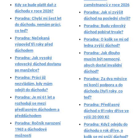
Kdy se bude platit daň z
zaměstnanců v roce 2026
důchodu v roce 2026?
Poradna: Jak si zvýšit
Poradna: Chybí mi šest let
důchod na poslední chvíli?
do důchodu, nemám práci,
Poradna: Budu vdovský
co teď?
důchod pobírat trvale?
Poradna: Nečekaná
Poradna: O kolik se mi od
výpověď tři roky před
ledna zvýší důchod?
důchodem
Poradna: Jak dlouho
Poradna: Jak vysoký
musím být nemocný,
vdovecký důchod dostanu
abych dostal invalidní
po manželce?
důchod?
Poradna: Práci již
Poradna: Za dva měsíce
nezvládám, kdy mám
mi končí podpora a do
odejít do důchodu?
důchodu čtyři roky, co
Poradna: Je mi 61 let a
teď?
rozhoduji se mezi
Poradna: Předčasný
předčasným důchodem a
důchod o tři roky dříve ve
předdůchodem
výši 20 000 Kč
Poradna: Ročník narození
Poradna: Když odejdu do
1963 a důchodové
důchodu o rok dříve, o
možnosti
kolik se mi sníží důchod?