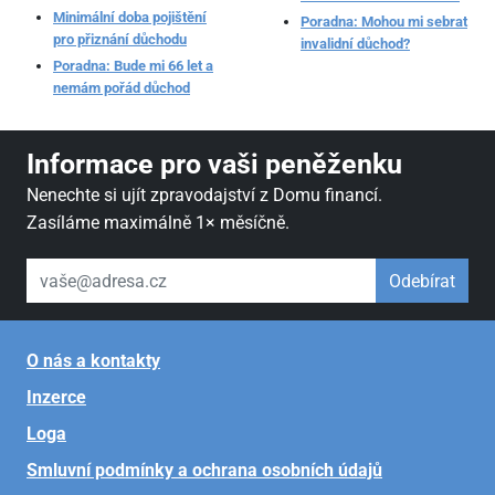
Minimální doba pojištění
Poradna: Mohou mi sebrat
pro přiznání důchodu
invalidní důchod?
Poradna: Bude mi 66 let a
nemám pořád důchod
Informace pro vaši peněženku
Nenechte si ujít zpravodajství z Domu financí.
Zasíláme maximálně 1× měsíčně.
váš email
Odebírat
O nás a kontakty
Inzerce
Loga
Smluvní podmínky a ochrana osobních údajů