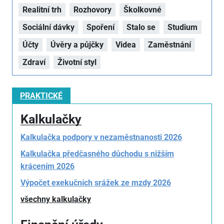
Realitní trh
Rozhovory
Školkovné
Sociální dávky
Spoření
Stalo se
Studium
Účty
Úvěry a půjčky
Videa
Zaměstnání
Zdraví
Životní styl
PRAKTICKÉ
Kalkulačky
Kalkulačka podpory v nezaměstnanosti 2026
Kalkulačka předčasného důchodu s nižším
krácením 2026
Výpočet exekučních srážek ze mzdy 2026
všechny kalkulačky