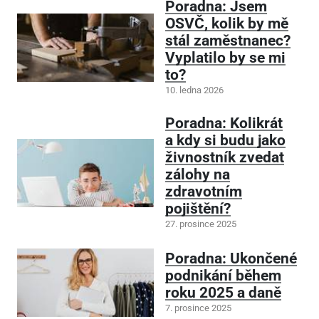
Poradna: Jsem
OSVČ, kolik by mě
stál zaměstnanec?
Vyplatilo by se mi
to?
10. ledna 2026
Poradna: Kolikrát
a kdy si budu jako
živnostník zvedat
zálohy na
zdravotním
pojištění?
27. prosince 2025
Poradna: Ukončené
podnikání během
roku 2025 a daně
7. prosince 2025