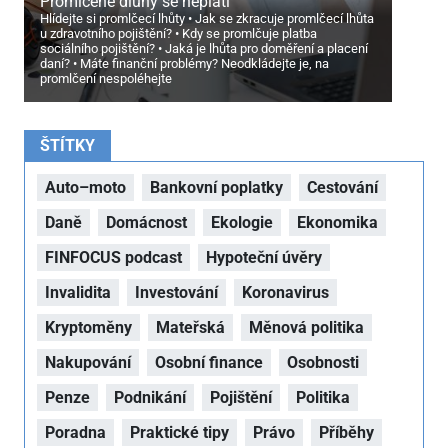
Promlčené dluhy se neplatí
Hlídejte si promlčecí lhůty
Jak se zkracuje promlčecí lhůta
u zdravotního pojištění?
Kdy se promlčuje platba
sociálního pojištění?
Jaká je lhůta pro doměření a placení
daní?
Máte finanční problémy? Neodkládejte je, na
promlčení nespoléhejte
ŠTÍTKY
Auto–moto
Bankovní poplatky
Cestování
Daně
Domácnost
Ekologie
Ekonomika
FINFOCUS podcast
Hypoteční úvěry
Invalidita
Investování
Koronavirus
Kryptoměny
Mateřská
Měnová politika
Nakupování
Osobní finance
Osobnosti
Penze
Podnikání
Pojištění
Politika
Poradna
Praktické tipy
Právo
Příběhy