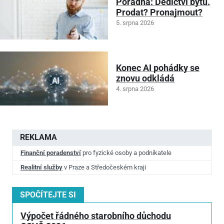
Poradna: Dědictví bytu.
Prodat? Pronajmout?
5. srpna 2026
Konec AI pohádky se
znovu odkládá
4. srpna 2026
REKLAMA
Finanční poradenství
pro fyzické osoby a podnikatele
Realitní služby
v Praze a Středočeském kraji
SPOČÍTEJTE SI
Výpočet řádného starobního důchodu