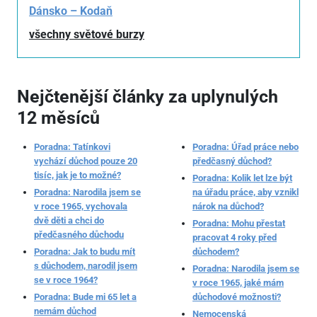
Dánsko – Kodaň
všechny světové burzy
Nejčtenější články za uplynulých
12 měsíců
Poradna: Tatínkovi
Poradna: Úřad práce nebo
vychází důchod pouze 20
předčasný důchod?
tisíc, jak je to možné?
Poradna: Kolik let lze být
Poradna: Narodila jsem se
na úřadu práce, aby vznikl
v roce 1965, vychovala
nárok na důchod?
dvě děti a chci do
Poradna: Mohu přestat
předčasného důchodu
pracovat 4 roky před
Poradna: Jak to budu mít
důchodem?
s důchodem, narodil jsem
Poradna: Narodila jsem se
se v roce 1964?
v roce 1965, jaké mám
Poradna: Bude mi 65 let a
důchodové možnosti?
nemám důchod
Nemocenská