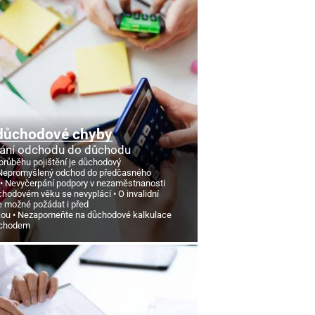
důchodové chyby
ání odchodu do důchodu
průběhu pojištění je důchodový
Nepromyšlený odchod do předčasného
Nevyčerpání podpory v nezaměstnanosti
chodovém věku se nevyplácí
O invalidní
e možné požádat i před
kou
Nezapomeňte na důchodové kalkulace
ůchodem