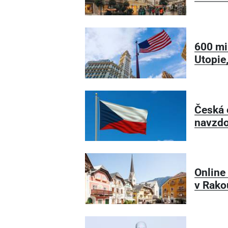
600 mi
Utopie,
Česká 
navzdo
Online
v Rako