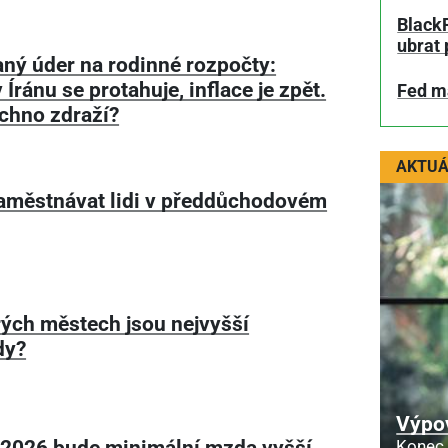
BlackR
ubrat 
ný úder na rodinné rozpočty:
 Íránu se protahuje, inflace je zpět.
Fed má
chno zdraží?
AKTUÁ
aměstnávat lidi v předdůchodovém
rých městech jsou nejvyšší
dy?
Výpo
 2026 bude minimální mzda vyšší
Konec 