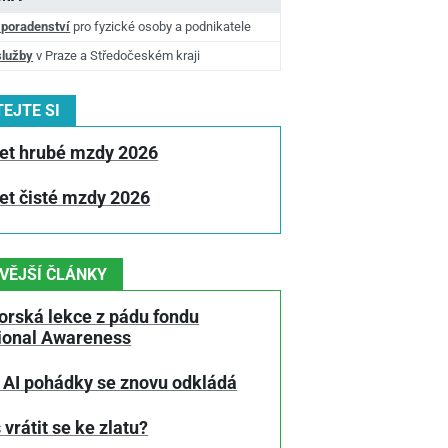
 poradenství
pro fyzické osoby a podnikatele
služby
v Praze a Středočeském kraji
EJTE SI
et hrubé mzdy 2026
et čisté mzdy 2026
VĚJŠÍ ČLÁNKY
orská lekce z pádu fondu
tional Awareness
 AI pohádky se znovu odkládá
 vrátit se ke zlatu?