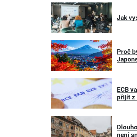
Jak vy
Proč b
Japon
ECB va
přijít 
Dlouho
není s