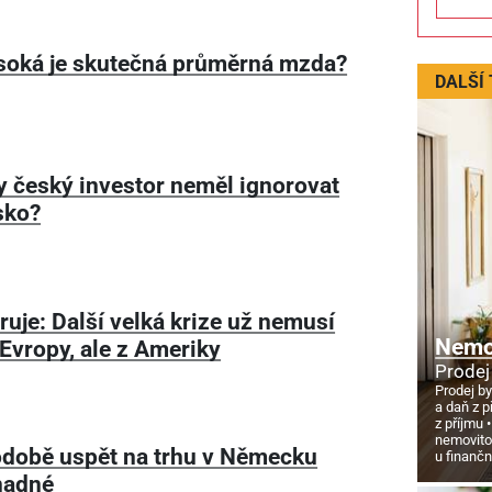
soká je skutečná průměrná mzda?
DALŠÍ
y český investor neměl ignorovat
sko?
ruje: Další velká krize už nemusí
Nemov
z Evropy, ale z Ameriky
Prodej
Prodej by
a daň z p
z příjmu
nemovito
době uspět na trhu v Německu
u finanč
nadné