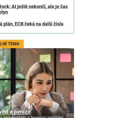
ock: AI ještě nekončí, ale je čas
plyn
 plán, ECB čeká na další čísla
LNÍ TÉMA
věď a peníze
v zaměstnání a finanční zajištění