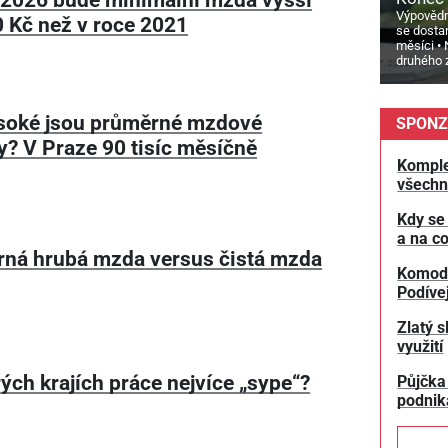
Výpovědn
 Kč než v roce 2021
se dosta
měsíci
druhého 
soké jsou průměrné mzdové
SPONZ
y? V Praze 90 tisíc měsíčně
Komple
všechn
Kdy se
a na co
ná hrubá mzda versus čistá mzda
Komodit
Podívej
Zlatý s
využití
ých krajích práce nejvíce „sype“?
Půjčka
podnik