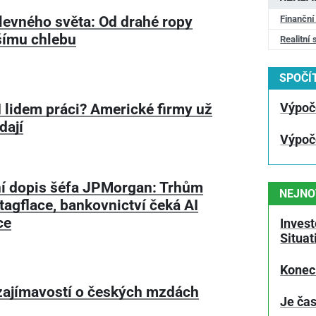
levného světa: Od drahé ropy
Finanční
šímu chlebu
Realitní 
SPOČÍT
I lidem práci? Americké firmy už
Výpoč
dají
Výpoč
í dopis šéfa JPMorgan: Trhům
NEJNO
tagflace, bankovnictví čeká AI
ce
Invest
Situa
Konec
zajímavostí o českých mzdách
Je čas