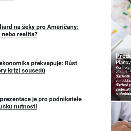
liard na šeky pro Američany:
 nebo realita?
Před
ekonomika překvapuje: Růst
Plánov
Kontrola 
ry krizi sousedů
základ
důchodu
v předdů
důchod j
šedesát
s předd
 prezentace je pro podnikatele
usku nutností