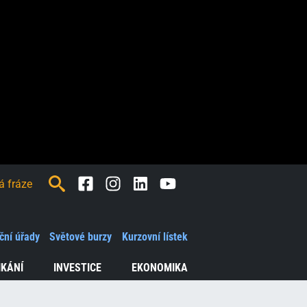
Facebook
Instagram
LinkedIn
Youtube
ční úřady
Světové burzy
Kurzovní lístek
IKÁNÍ
INVESTICE
EKONOMIKA