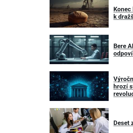
Konec 
k draž
Bere A
odpoví
Výročn
hrozí s
revolu
Deset 