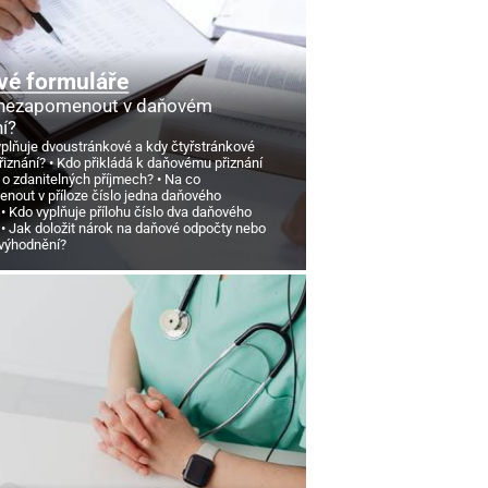
vé formuláře
 nezapomenout v daňovém
ní?
yplňuje dvoustránkové a kdy čtyřstránkové
řiznání?
Kdo přikládá k daňovému přiznání
 o zdanitelných příjmech?
Na co
nout v příloze číslo jedna daňového
Kdo vyplňuje přílohu číslo dva daňového
Jak doložit nárok na daňové odpočty nebo
výhodnění?