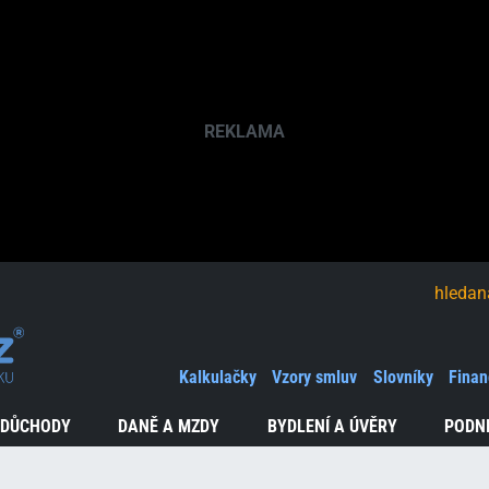
hledaná fráze
Kalkulačky
Vzory smluv
Slovníky
Finan
 DŮCHODY
DANĚ A MZDY
BYDLENÍ A ÚVĚRY
PODN