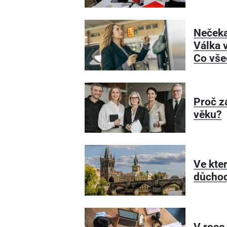
Nečeka
Válka v
Co vše
Proč z
věku?
Ve kte
důcho
V roce