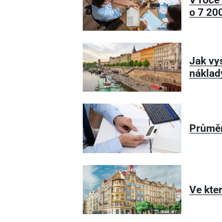
o 7
200
Jak vy
náklad
Průměr
Ve kter