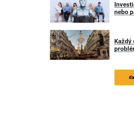
Invest
nebo p
Každý 
probl
da