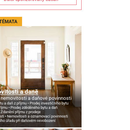
 TÉMATA
itosti a daně
 nemovitosti a daňové povinnosti
tu a daň z příjmu
Prodej investičního bytu
říjmu
Prodej zděděného bytu a daň
Zdanění příjmu z prodeje
sti
Nemovitosti a oznamovací povinnosti
ního úřadu při daňovém osvobození