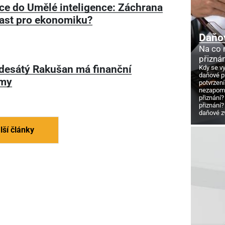
ice do Umělé inteligence: Záchrana
ast pro ekonomiku?
Daňo
Na co
přizná
desátý Rakušan má finanční
Kdy se v
daňové p
émy
potvrzení
nezapome
přiznání?
přiznání?
daňové z
lší články