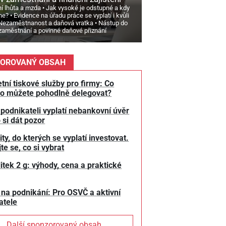
í lhůta a mzda
Jak vysoké je odstupné a kdy
ne?
Evidence na úřadu práce se vyplatí i kvůli
Nezaměstnanost a daňová vratka
Nástup do
zaměstnání a povinné daňové přiznání
OROVANÝ OBSAH
tní tiskové služby pro firmy: Co
o můžete pohodlně delegovat?
 podnikateli vyplatí nebankovní úvěr
 si dát pozor
y, do kterých se vyplatí investovat.
te se, co si vybrat
litek 2 g: výhody, cena a praktické
 na podnikání: Pro OSVČ a aktivní
atele
Další sponzorovaný obsah