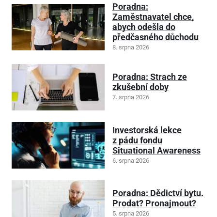
Poradna:
Zaměstnavatel chce,
abych odešla do
předčasného důchodu
8. srpna 2026
Poradna: Strach ze
zkušební doby
7. srpna 2026
Investorská lekce
z pádu fondu
Situational Awareness
6. srpna 2026
Poradna: Dědictví bytu.
Prodat? Pronajmout?
5. srpna 2026