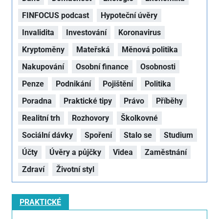
FINFOCUS podcast
Hypoteční úvěry
Invalidita
Investování
Koronavirus
Kryptoměny
Mateřská
Měnová politika
Nakupování
Osobní finance
Osobnosti
Penze
Podnikání
Pojištění
Politika
Poradna
Praktické tipy
Právo
Příběhy
Realitní trh
Rozhovory
Školkovné
Sociální dávky
Spoření
Stalo se
Studium
Účty
Úvěry a půjčky
Videa
Zaměstnání
Zdraví
Životní styl
PRAKTICKÉ