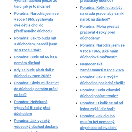
vychází důchod pouze 20
předčasný důchod?
tisíc, jak je to možné?
Poradna: Kolik let lze být
Poradna: Narodila jsem se
na úřadu práce, aby vznikl
v roce 1965, vychovala
nárok na důchod?
dvě děti a chci do
Poradna: Mohu přestat
předčasného důchodu
pracovat 4 roky před
Poradna: Jak to budu mít
důchodem?
s důchodem, narodil jsem
Poradna: Narodila jsem se
se v roce 1964?
v roce 1965, jaké mám
Poradna: Bude mi 65 let a
důchodové možnosti?
nemám důchod
Nemocenská
Kdy se bude platit daň z
zaměstnanců v roce 2026
důchodu v roce 2026?
Poradna: Jak si zvýšit
Poradna: Chybí mi šest let
důchod na poslední chvíli?
do důchodu, nemám práci,
Poradna: Budu vdovský
co teď?
důchod pobírat trvale?
Poradna: Nečekaná
Poradna: O kolik se mi od
výpověď tři roky před
ledna zvýší důchod?
důchodem
Poradna: Jak dlouho
Poradna: Jak vysoký
musím být nemocný,
vdovecký důchod dostanu
abych dostal invalidní