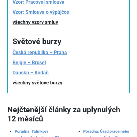
Vzor: Pracovní smlouva
Vzor: Smlouva o výpůjčce
všechny vzory smluv
Světové burzy
Česká republika – Praha
Belgie – Brusel
Dánsko – Kodaň
všechny světové burzy
Nejčtenější články za uplynulých
12 měsíců
Poradna: Tatínkovi
Poradna: Úřad práce nebo