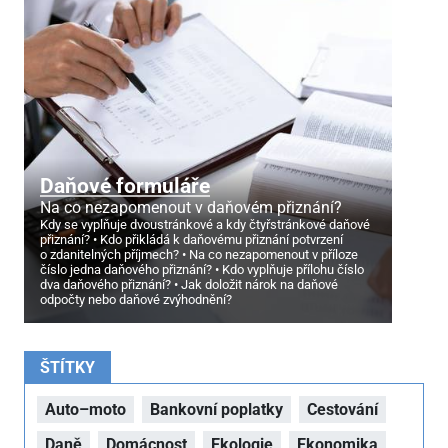
Daňové formuláře
Na co nezapomenout v daňovém přiznání?
Kdy se vyplňuje dvoustránkové a kdy čtyřstránkové daňové
přiznání?
Kdo přikládá k daňovému přiznání potvrzení
o zdanitelných příjmech?
Na co nezapomenout v příloze
číslo jedna daňového přiznání?
Kdo vyplňuje přílohu číslo
dva daňového přiznání?
Jak doložit nárok na daňové
odpočty nebo daňové zvýhodnění?
ŠTÍTKY
Auto–moto
Bankovní poplatky
Cestování
Daně
Domácnost
Ekologie
Ekonomika