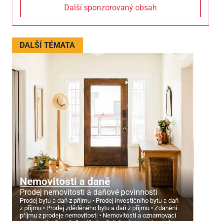
Další sponzorovaný obsah
DALŠÍ TÉMATA
Nemovitosti a daně
Prodej nemovitosti a daňové povinnosti
Prodej bytu a daň z příjmu
Prodej investičního bytu a daň
z příjmu
Prodej zděděného bytu a daň z příjmu
Zdanění
příjmu z prodeje nemovitosti
Nemovitosti a oznamovací