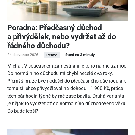
Poradna: Předčasný důchod
a přivýdělek, nebo vydržet až do
řádného důchodu?
24. července 2026
čtení na 3 minuty
Penze
Michal: V současném zaměstnání je toho na mě už moc.
Do normálního důchodu mi chybí necelé dva roky.
Přemýšlím, že bych odešel do předčasného důchodu a k
tomu si lehce přivydělával na dohodu 11
900 Kč, práce
těch pár hodin týdně by mě zase bavila. Druhá varianta
je nějak to vydržet až do normálního důchodového věku.
Co bude lepší?