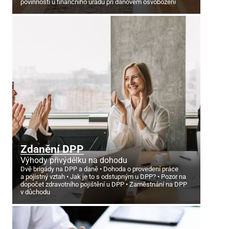
povinnosti u finančního úřadu při daňovém osvobození
Zdanění DPP
Výhody přivýdělku na dohodu
Dvě brigády na DPP a daně
Dohoda o provedení práce
a pojistný vztah
Jak je to s odstupným u DPP?
Pozor na
dopočet zdravotního pojištění u DPP
Zaměstnání na DPP
v důchodu