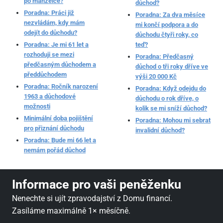
po manželce?
důchod?
Poradna: Práci již
Poradna: Za dva měsíce
nezvládám, kdy mám
mi končí podpora a do
odejít do důchodu?
důchodu čtyři roky, co
Poradna: Je mi 61 let a
teď?
rozhoduji se mezi
Poradna: Předčasný
předčasným důchodem a
důchod o tři roky dříve ve
předdůchodem
výši 20 000 Kč
Poradna: Ročník narození
Poradna: Když odejdu do
1963 a důchodové
důchodu o rok dříve, o
možnosti
kolik se mi sníží důchod?
Minimální doba pojištění
Poradna: Mohou mi sebrat
pro přiznání důchodu
invalidní důchod?
Poradna: Bude mi 66 let a
nemám pořád důchod
Informace pro vaši peněženku
Nenechte si ujít zpravodajství z Domu financí.
Zasíláme maximálně 1× měsíčně.