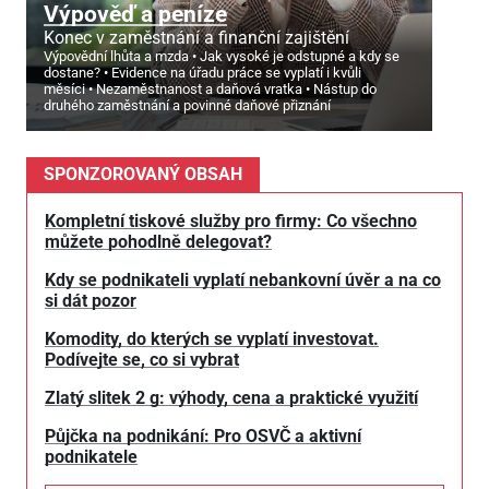
Výpověď a peníze
Konec v zaměstnání a finanční zajištění
Výpovědní lhůta a mzda
Jak vysoké je odstupné a kdy se
dostane?
Evidence na úřadu práce se vyplatí i kvůli
měsíci
Nezaměstnanost a daňová vratka
Nástup do
druhého zaměstnání a povinné daňové přiznání
SPONZOROVANÝ OBSAH
Kompletní tiskové služby pro firmy: Co všechno
můžete pohodlně delegovat?
Kdy se podnikateli vyplatí nebankovní úvěr a na co
si dát pozor
Komodity, do kterých se vyplatí investovat.
Podívejte se, co si vybrat
Zlatý slitek 2 g: výhody, cena a praktické využití
Půjčka na podnikání: Pro OSVČ a aktivní
podnikatele