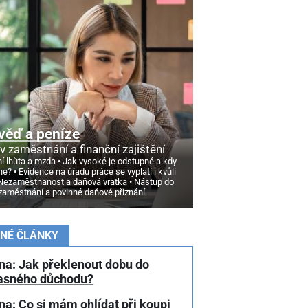
věď a peníze
v zaměstnání a finanční zajištění
í lhůta a mzda
Jak vysoké je odstupné a kdy
ne?
Evidence na úřadu práce se vyplatí i kvůli
Nezaměstnanost a daňová vratka
Nástup do
zaměstnání a povinné daňové přiznání
NÉ ČLÁNKY
na: Jak překlenout dobu do
asného důchodu?
a: Co si mám ohlídat při koupi