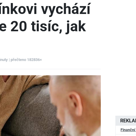
ínkovi vychází
 20 tisíc, jak
inuty | přečteno 182836×
REKL
Finanční