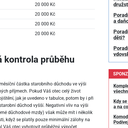
družs
20
000 Kč
20
000 Kč
Porad
a daň
20
000 Kč
Porad
20
000 Kč
děti?
Porad
vdovs
á kontrola průběhu
SPONZ
 měsíční částka starobního důchodu ve výši
Komple
ých příjmech. Pokud Váš otec celý život
všechn
ištění, jak je uvedeno v tabulce, potom by i při
Kdy se
arobní důchod vyšší. Negativní vliv na výši
a na co
rné důchodové mzdy) však může mít i několik
Komodit
i, když se platily pouze minimální zálohy na
Podívej
val Váš otec vyhotovit průběžný výpočet