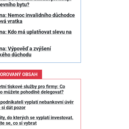
tevního bytu?
na: Nemoc invalidního důchodce
ová vratka
na: Kdo má uplatňovat slevu na
na: Výpověď a zvýšení
kého důchodu
OROVANÝ OBSAH
tní tiskové služby pro firmy: Co
o můžete pohodlně delegovat?
 podnikateli vyplatí nebankovní úvěr
 si dát pozor
y, do kterých se vyplatí investovat.
te se, co si vybrat