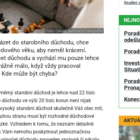
Realitní 
NEJNO
foto:
Canva, ilustrační fotografie
Porad
odešl
házet do starobního důchodu, chce
dového věku, aby neměl krácení.
Porad
čet důchodu a vychází mu pouze lehce
Invest
 vážně málo, když vždy pracoval
Situa
. Kde může být chyba?
Poradn
Prona
měrný starobní důchod je lehce nad 22 tisíc
Konec
 důchodu ve výši 20 tisíc korun není nijak
vysoký starobní důchod skutečně Váš otec mít,
druhou stranu musí být rozhodné důchodové
AKTUÁ
nízké. Vzhledem k tomu, že neznám detailně
 tak Vám nemohu poskytnout jednoznačnou
 výpočet důchodu proveden správně či nikoliv.