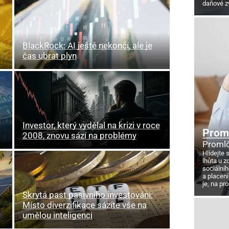
daňové z
BlackRock: AI ještě nekončí, ale je
čas ubrat plyn
Investor, který vydělal na krizi v roce
Proml
2008, znovu sází na problémy
Promlč
Hlídejte 
lhůta u z
sociálníh
a placení
je, na pr
Skrytá past pasivního investování:
Místo diverzifikace sázíte vše na
umělou inteligenci