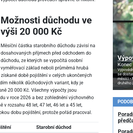
Možnosti důchodu ve
výši 20
000 Kč
Měsíční částka starobního důchodu závisí na
dosahovaných příjmech před odchodem do
Výpo
důchodu, ze kterých se vypočítá osobní
Konec 
vyměřovací základ neboli průměrná hrubá
Výpovědn
se dosta
získané době pojištění v celých ukončených
měsíci
ádím několik důchodových variant, kdy je
druhého 
sně 20
000 Kč. Všechny výpočty jsou
du v roce 2026 a bez zohlednění výchovného
PODOB
 rozsahu 48 let, 47 let, 46 let a 45 let,
sokou dobu pojištění, protože pořád pracoval.
Porad
předč
ištění
Starobní důchod
Poradn