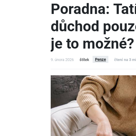
Poradna: Tat
důchod pouze
je to možné?
Penze
9. února 2026
štítek
čtení na 3 m