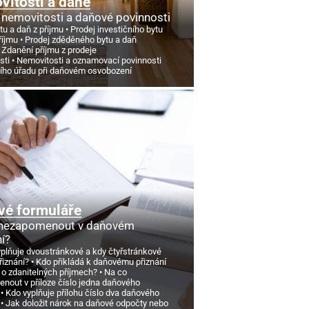
itosti a daně
 nemovitosti a daňové povinnosti
tu a daň z příjmu
Prodej investičního bytu
říjmu
Prodej zděděného bytu a daň
Zdanění příjmu z prodeje
sti
Nemovitosti a oznamovací povinnosti
ního úřadu při daňovém osvobození
vé formuláře
 nezapomenout v daňovém
ní?
yplňuje dvoustránkové a kdy čtyřstránkové
řiznání?
Kdo přikládá k daňovému přiznání
 o zdanitelných příjmech?
Na co
nout v příloze číslo jedna daňového
Kdo vyplňuje přílohu číslo dva daňového
Jak doložit nárok na daňové odpočty nebo