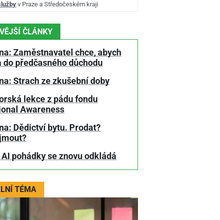
služby
v Praze a Středočeském kraji
VĚJŠÍ ČLÁNKY
na: Zaměstnavatel chce, abych
a do předčasného důchodu
na: Strach ze zkušební doby
orská lekce z pádu fondu
tional Awareness
a: Dědictví bytu. Prodat?
jmout?
 AI pohádky se znovu odkládá
LNÍ TÉMA