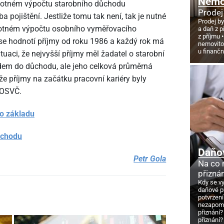
Nemov
samotném výpočtu starobního důchodu
Prodej
 pojištění. Jestliže tomu tak není, tak je nutné
Prodej by
motném výpočtu osobního vyměřovacího
a daň z p
z příjmu
 se hodnotí příjmy od roku 1986 a každý rok má
nemovito
u finanč
tuaci, že nejvyšší příjmy měl žadatel o starobní
dem do důchodu, ale jeho celková průměrná
e příjmy na začátku pracovní kariéry byly
 OSVČ.
o základu
ůchodu
Daňo
Petr Gola
Na co
přizná
Kdy se v
daňové p
potvrzení
nezapome
přiznání?
přiznání?