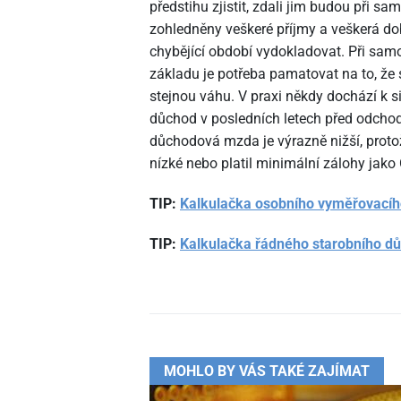
předstihu zjistit, zdali jim budou při 
zohledněny veškeré příjmy a veškerá doba
chybějící období vydokladovat. Při sa
základu je potřeba pamatovat na to, že
stejnou váhu. V praxi někdy dochází k si
důchod v posledních letech před odcho
důchodová mzda je výrazně nižší, protož
nízké nebo platil minimální zálohy jako
TIP:
Kalkulačka osobního vyměřovacíh
TIP:
Kalkulačka řádného starobního d
MOHLO BY VÁS TAKÉ ZAJÍMAT