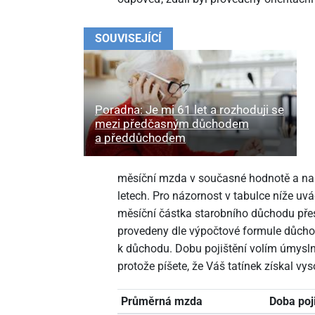
SOUVISEJÍCÍ
Poradna: Je mi 61 let a rozhoduji se
mezi předčasným důchodem
a předdůchodem
měsíční mzda v současné hodnotě a na 
letech. Pro názornost v tabulce níže uv
měsíční částka starobního důchodu pře
provedeny dle výpočtové formule důcho
k důchodu. Dobu pojištění volím úmyslně v
protože píšete, že Váš tatínek získal vy
Průměrná mzda
Doba poj