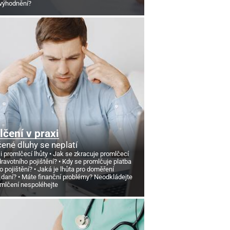
výhodnění?
čení v praxi
ené dluhy se neplatí
si promlčecí lhůty
Jak se zkracuje promlčecí
dravotního pojištění?
Kdy se promlčuje platba
o pojištění?
Jaká je lhůta pro doměření
 daní?
Máte finanční problémy? Neodkládejte
omlčení nespoléhejte