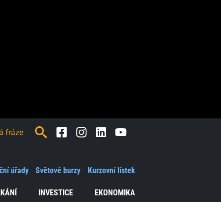
Facebook
Instagram
LinkedIn
Youtube
ční úřady
Světové burzy
Kurzovní lístek
IKÁNÍ
INVESTICE
EKONOMIKA