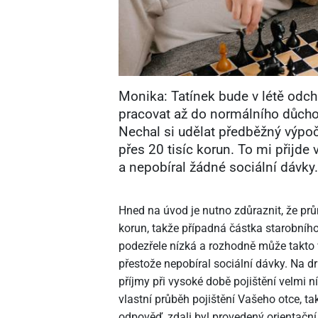
Monika: Tatínek bude v létě odc
pracovat až do normálního důcho
Nechal si udělat předběžný výpo
přes 20 tisíc korun. To mi přijde
a nepobíral žádné sociální dávky
Hned na úvod je nutno zdůraznit, že prů
korun, takže případná částka starobního
podezřele nízká a rozhodně může takto 
přestože nepobíral sociální dávky. Na 
příjmy při vysoké době pojištění velmi 
vlastní průběh pojištění Vašeho otce,
odpověď, zdali byl provedený orientační