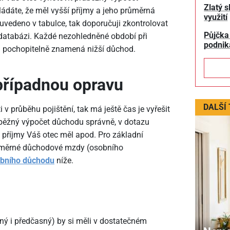
Zlatý s
ádáte, že měl vyšší příjmy a jeho průměrná
využití
uvedeno v tabulce, tak doporučuji zkontrolovat
Půjčka
 databázi. Každé nezohledněné období při
podnik
pochopitelně znamená nižší důchod.
případnou opravu
DALŠÍ
v průběhu pojištění, tak má ještě čas je vyřešit
dběžný výpočet důchodu správně, v dotazu
 příjmy Váš otec měl apod. Pro základní
průměrné důchodové mzdy (osobního
obního důchodu
níže.
ný i předčasný) by si měli v dostatečném