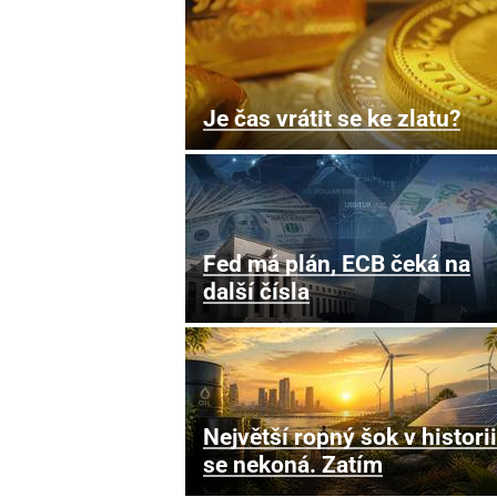
Je čas vrátit se ke zlatu?
Fed má plán, ECB čeká na
další čísla
Největší ropný šok v historii
se nekoná. Zatím