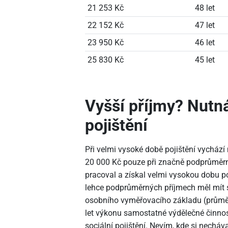
21
253 Kč
48 let
22
152 Kč
47 let
23
950 Kč
46 let
25
830 Kč
45 let
Vyšší příjmy? Nutn
pojištění
Při velmi vysoké době pojištění vychází
20
000 Kč pouze při značně podprůměrn
pracoval a získal velmi vysokou dobu poj
lehce podprůměrných příjmech měl mít st
osobního vyměřovacího základu (průmě
let výkonu samostatné výdělečné činnost
sociální pojištění. Nevím, kde si nechá