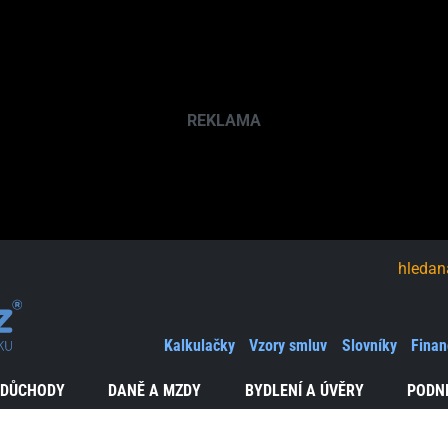
hledaná fráze
Kalkulačky
Vzory smluv
Slovníky
Finan
 DŮCHODY
DANĚ A MZDY
BYDLENÍ A ÚVĚRY
PODN