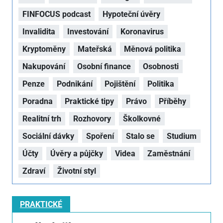
FINFOCUS podcast
Hypoteční úvěry
Invalidita
Investování
Koronavirus
Kryptoměny
Mateřská
Měnová politika
Nakupování
Osobní finance
Osobnosti
Penze
Podnikání
Pojištění
Politika
Poradna
Praktické tipy
Právo
Příběhy
Realitní trh
Rozhovory
Školkovné
Sociální dávky
Spoření
Stalo se
Studium
Účty
Úvěry a půjčky
Videa
Zaměstnání
Zdraví
Životní styl
PRAKTICKÉ