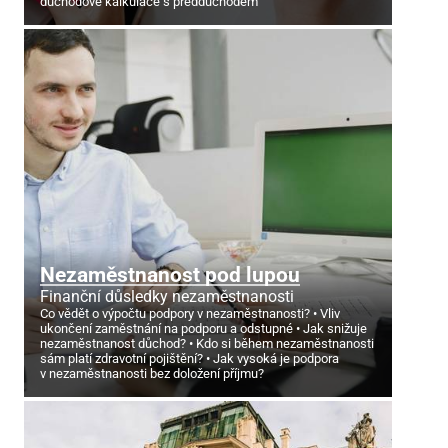
důchodové kalkulace s předdůchodem
Nezaměstnanost pod lupou
Finanční důsledky nezaměstnanosti
Co vědět o výpočtu podpory v nezaměstnanosti?
Vliv
ukončení zaměstnání na podporu a odstupné
Jak snižuje
nezaměstnanost důchod?
Kdo si během nezaměstnanosti
sám platí zdravotní pojištění?
Jak vysoká je podpora
v nezaměstnanosti bez doložení příjmu?