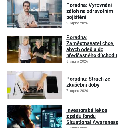
Poradna: Vyrovnání
záloh na zdravotním
pojištění
9. srpna 2026
Poradna:
Zaměstnavatel chce,
abych odešla do
předčasného důchodu
8. srpna 2026
Poradna: Strach ze
zkušební doby
7. srpna 2026
Investorská lekce
z pádu fondu
Situational Awareness