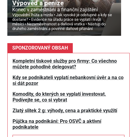
Výpověď a peníze
Konec v zaměstnání a finanční zajištění
Výpovědní lhůta a mzda
Jak vysoké je odstupné a kdy se
dostane?
Evidence na úřadu práce se vyplatí i kvůli
měsíci
Nezaměstnanost a daňová vratka
Nástup do
druhého zaměstnání a povinné daňové přiznání
SPONZOROVANÝ OBSAH
Kompletní tiskové služby pro firmy: Co všechno
můžete pohodlně delegovat?
Kdy se podnikateli vyplatí nebankovní úvěr a na co
si dát pozor
Komodity, do kterých se vyplatí investovat.
Podívejte se, co si vybrat
Zlatý slitek 2 g: výhody, cena a praktické využití
Půjčka na podnikání: Pro OSVČ a aktivní
podnikatele