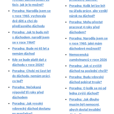
tisíc, jak je to možné?
Poradna: Kolik let lze být
Poradna: Narodila jsem se
na úřadu práce, aby vznikl
v roce 1965, vychovala
nárok na důchod?
dvě děti a chci do
Poradna: Mohu přestat
předčasného důchodu
pracovat 4 roky před
Poradna: Jak to budu mít
důchodem?
s důchodem, narodil jsem
Poradna: Narodila jsem se
se v roce 1964?
v roce 1965, jaké mám
Poradna: Bude mi 65 let a
důchodové možnosti?
nemám důchod
Nemocenská
Kdy se bude platit daň z
zaměstnanců v roce 2026
důchodu v roce 2026?
Poradna: Jak si zvýšit
Poradna: Chybí mi šest let
důchod na poslední chvíli?
do důchodu, nemám práci,
Poradna: Budu vdovský
co teď?
důchod pobírat trvale?
Poradna: Nečekaná
Poradna: O kolik se mi od
výpověď tři roky před
ledna zvýší důchod?
důchodem
Poradna: Jak dlouho
Poradna: Jak vysoký
musím být nemocný,
vdovecký důchod dostanu
abych dostal invalidní
po manželce?