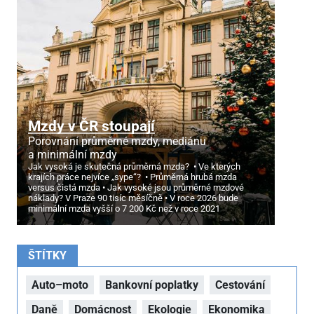
Mzdy v ČR stoupají
Porovnání průměrné mzdy, mediánu
a minimální mzdy
Jak vysoká je skutečná průměrná mzda?
Ve kterých
krajích práce nejvíce „sype“?
Průměrná hrubá mzda
versus čistá mzda
Jak vysoké jsou průměrné mzdové
náklady? V Praze 90 tisíc měsíčně
V roce 2026 bude
minimální mzda vyšší o 7
200 Kč než v roce 2021
ŠTÍTKY
Auto–moto
Bankovní poplatky
Cestování
Daně
Domácnost
Ekologie
Ekonomika