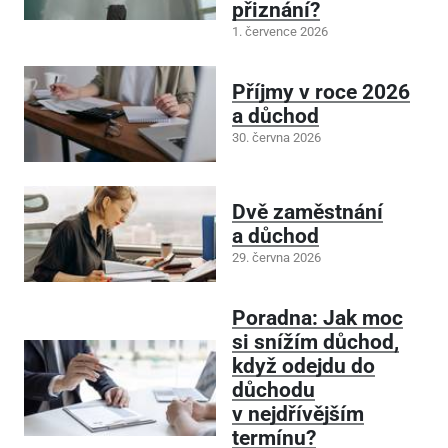
přiznání?
1. července 2026
Příjmy v roce 2026
a důchod
30. června 2026
Dvě zaměstnání
a důchod
29. června 2026
Poradna: Jak moc
si snížím důchod,
když odejdu do
důchodu
v nejdřívějším
termínu?