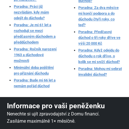
důchod?
Poradna: Práci již
Poradna: Za dva měsíce
nezvládám, kdy mám
mi končí podpora a do
odejít do důchodu?
důchodu čtyři roky, co
Poradna: Je mi 61 let a
teď?
rozhoduji se mezi
Poradna: Předčasný
předčasným důchodem a
důchod o tři roky dříve ve
předdůchodem
výši 20 000 Kč
Poradna: Ročník narození
Poradna: Když odejdu do
1963 a důchodové
důchodu o rok dříve, o
možnosti
kolik se mi sníží důchod?
Minimální doba pojištění
Poradna: Mohou mi sebrat
pro přiznání důchodu
invalidní důchod?
Poradna: Bude mi 66 let a
nemám pořád důchod
Informace pro vaši peněženku
Nenechte si ujít zpravodajství z Domu financí.
Zasíláme maximálně 1× měsíčně.