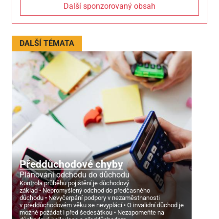
Další sponzorovaný obsah
DALŠÍ TÉMATA
Předdůchodové chyby
Plánování odchodu do důchodu
Kontrola průběhu pojištění je důchodový
základ
Nepromyšlený odchod do předčasného
důchodu
Nevyčerpání podpory v nezaměstnanosti
v předdůchodovém věku se nevyplácí
O invalidní důchod je
možné požádat i před šedesátkou
Nezapomeňte na