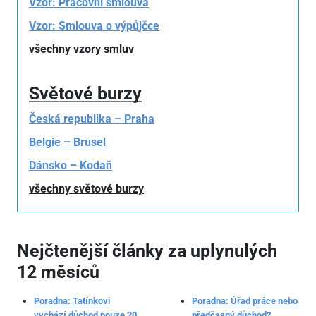
Vzor: Pracovní smlouva
Vzor: Smlouva o výpůjčce
všechny vzory smluv
Světové burzy
Česká republika – Praha
Belgie – Brusel
Dánsko – Kodaň
všechny světové burzy
Nejčtenější články za uplynulých
12 měsíců
Poradna: Tatínkovi
Poradna: Úřad práce nebo
vychází důchod pouze 20
předčasný důchod?