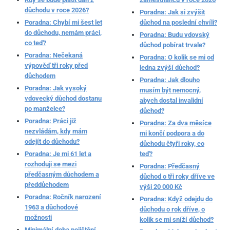
důchodu v roce 2026?
Poradna: Jak si zvýšit
Poradna: Chybí mi šest let
důchod na poslední chvíli?
do důchodu, nemám práci,
Poradna: Budu vdovský
co teď?
důchod pobírat trvale?
Poradna: Nečekaná
Poradna: O kolik se mi od
výpověď tři roky před
ledna zvýší důchod?
důchodem
Poradna: Jak dlouho
Poradna: Jak vysoký
musím být nemocný,
vdovecký důchod dostanu
abych dostal invalidní
po manželce?
důchod?
Poradna: Práci již
Poradna: Za dva měsíce
nezvládám, kdy mám
mi končí podpora a do
odejít do důchodu?
důchodu čtyři roky, co
Poradna: Je mi 61 let a
teď?
rozhoduji se mezi
Poradna: Předčasný
předčasným důchodem a
důchod o tři roky dříve ve
předdůchodem
výši 20 000 Kč
Poradna: Ročník narození
Poradna: Když odejdu do
1963 a důchodové
důchodu o rok dříve, o
možnosti
kolik se mi sníží důchod?
Minimální doba pojištění