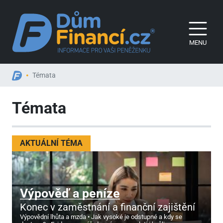
MENU
Témata
Témata
AKTUÁLNÍ TÉMA
Výpověď a peníze
Konec v zaměstnání a finanční zajištění
Výpovědní lhůta a mzda
Jak vysoké je odstupné a kdy se