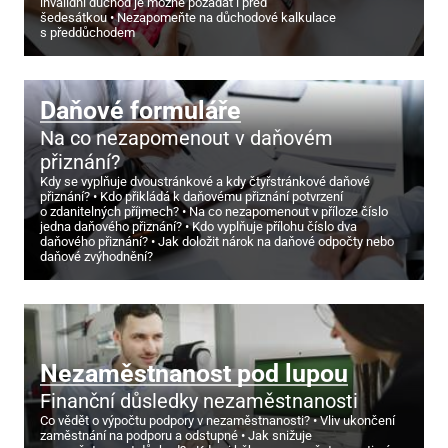
invalidní důchod je možné požádat i před
šedesátkou
Nezapomeňte na důchodové kalkulace
s předdůchodem
Daňové formuláře
Na co nezapomenout v daňovém
přiznání?
Kdy se vyplňuje dvoustránkové a kdy čtyřstránkové daňové
přiznání?
Kdo přikládá k daňovému přiznání potvrzení
o zdanitelných příjmech?
Na co nezapomenout v příloze číslo
jedna daňového přiznání?
Kdo vyplňuje přílohu číslo dva
daňového přiznání?
Jak doložit nárok na daňové odpočty nebo
daňové zvýhodnění?
Nezaměstnanost pod lupou
Finanční důsledky nezaměstnanosti
Co vědět o výpočtu podpory v nezaměstnanosti?
Vliv ukončení
zaměstnání na podporu a odstupné
Jak snižuje