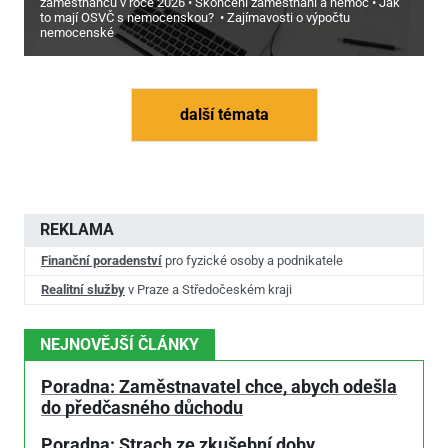
zaměstnanců v roce 2026
Skončení zaměstnání a nemoc
Jak
to mají OSVČ s nemocenskou?
Zajímavosti o výpočtu
nemocenské
další témata
REKLAMA
Finanční poradenství
pro fyzické osoby a podnikatele
Realitní služby
v Praze a Středočeském kraji
NEJNOVĚJŠÍ ČLÁNKY
Poradna: Zaměstnavatel chce, abych odešla
do předčasného důchodu
Poradna: Strach ze zkušební doby