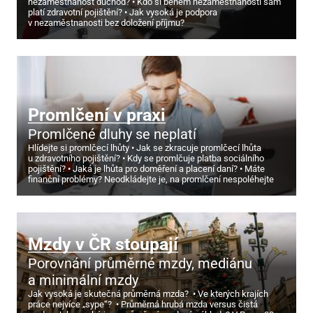
nezaměstnanost důchod?
Kdo si během nezaměstnanosti sám
platí zdravotní pojištění?
Jak vysoká je podpora
v nezaměstnanosti bez doložení příjmu?
Promlčení v praxi
Promlčené dluhy se neplatí
Hlídejte si promlčecí lhůty
Jak se zkracuje promlčecí lhůta
u zdravotního pojištění?
Kdy se promlčuje platba sociálního
pojištění?
Jaká je lhůta pro doměření a placení daní?
Máte
finanční problémy? Neodkládejte je, na promlčení nespoléhejte
Mzdy v ČR stoupají
Porovnání průměrné mzdy, mediánu
a minimální mzdy
Jak vysoká je skutečná průměrná mzda?
Ve kterých krajích
práce nejvíce „sype“?
Průměrná hrubá mzda versus čistá