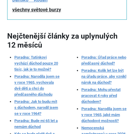
všechny světové burzy
Nejčtenější články za uplynulých
12 měsíců
Poradna: Tatínkovi
Poradna: Úřad práce nebo
vychází důchod pouze 20
předčasný důchod?
tisíc, jak je to možné?
Poradna: Kolik let lze být
Poradna: Narodila jsem se
na úřadu práce, aby vznikl
v roce 1965, vychovala
nárok na důchod?
dvě děti a chci do
Poradna: Mohu přestat
předčasného důchodu
pracovat 4 roky před
Poradna: Jak to budu mít
důchodem?
s důchodem, narodil jsem
Poradna: Narodila jsem se
se v roce 1964?
v roce 1965, jaké mám
Poradna: Bude mi 65 let a
důchodové možnosti?
nemám důchod
Nemocenská
Kdy se bude platit daň z
zaměstnanců v roce 2026