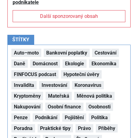
podnikatele
Další sponzorovaný obsah
ŠTÍTKY
Auto–moto
Bankovní poplatky
Cestování
Daně
Domácnost
Ekologie
Ekonomika
FINFOCUS podcast
Hypoteční úvěry
Invalidita
Investování
Koronavirus
Kryptoměny
Mateřská
Měnová politika
Nakupování
Osobní finance
Osobnosti
Penze
Podnikání
Pojištění
Politika
Poradna
Praktické tipy
Právo
Příběhy