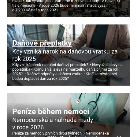
mzda
Jak vysoké jsou průměrné mzdové náklady? V Praze 90
tisíc měsíčně
V roce 2026 bude minimální mzda vyšší
o 7
200 Kč než v roce 2021
Daňové přeplatky
Kdy vzniká nárok na daňovou vratku za
rok 2025
Kdy vzniká nárok na roční daňový přeplatek?
Nevyužití slevy na
poplatníka
Komu sníží sleva na manželku daň z příjmu za rok
2025?
Daňové odpočty a daňová vratka
Kteří zaměstnanci
budou doplácet daň za rok 2025?
Peníze během nemoci
Nemocenská a náhrada mzdy
v roce 2026
Peníze za nemoc v prvních dvou týdnech
Nemocenská