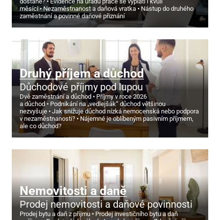
dostane?
Evidence na úřadu práce se vyplatí i kvůli
měsíci
Nezaměstnanost a daňová vratka
Nástup do druhého
zaměstnání a povinné daňové přiznání
Druhý příjem a důchod
Důchodové příjmy pod lupou
Dvě zaměstnání a důchod
Příjmy v roce 2026
a důchod
Podnikání na „vedlejšák“ důchod většinou
nezvyšuje
Jak snižuje důchod nízká nemocenská nebo podpora
v nezaměstnanosti?
Nájemné je oblíbeným pasivním příjmem,
ale co důchod?
Nemovitosti a daně
Prodej nemovitosti a daňové povinnosti
Prodej bytu a daň z příjmu
Prodej investičního bytu a daň