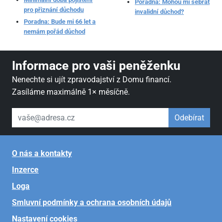
Poradna: Mohou mi sebrat
pro přiznání důchodu
invalidní důchod?
Poradna: Bude mi 66 let a
nemám pořád důchod
Informace pro vaši peněženku
Nenechte si ujít zpravodajství z Domu financí.
Zasíláme maximálně 1× měsíčně.
váš email
Odebírat
O nás a kontakty
Inzerce
Loga
Smluvní podmínky a ochrana osobních údajů
Nastavení cookies