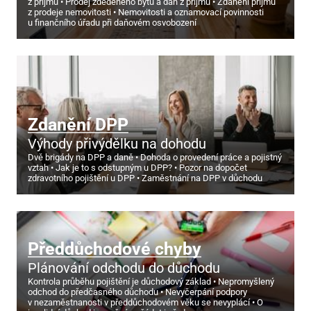
z příjmu
Prodej zděděného bytu a daň z příjmu
Zdanění příjmu
z prodeje nemovitosti
Nemovitosti a oznamovací povinnosti
u finančního úřadu při daňovém osvobození
Zdanění DPP
Výhody přivýdělku na dohodu
Dvě brigády na DPP a daně
Dohoda o provedení práce a pojistný
vztah
Jak je to s odstupným u DPP?
Pozor na dopočet
zdravotního pojištění u DPP
Zaměstnání na DPP v důchodu
Předdůchodové chyby
Plánování odchodu do důchodu
Kontrola průběhu pojištění je důchodový základ
Nepromyšlený
odchod do předčasného důchodu
Nevyčerpání podpory
v nezaměstnanosti v předdůchodovém věku se nevyplácí
O