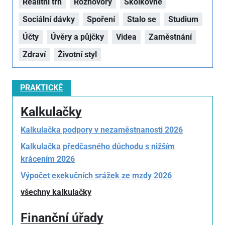
Realitní trh
Rozhovory
Školkovné
Sociální dávky
Spoření
Stalo se
Studium
Účty
Úvěry a půjčky
Videa
Zaměstnání
Zdraví
Životní styl
PRAKTICKÉ
Kalkulačky
Kalkulačka podpory v nezaměstnanosti 2026
Kalkulačka předčasného důchodu s nižším
krácením 2026
Výpočet exekučních srážek ze mzdy 2026
všechny kalkulačky
Finanční úřady