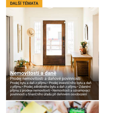
DALŠÍ TÉMATA
Nemovitosti a daně
Prodej nemovitosti a daňové povinnosti
Prodej bytu a daň z příjmu
Prodej investičního bytu a daň
z příjmu
Prodej zděděného bytu a daň z příjmu
Zdanění
příjmu z prodeje nemovitosti
Nemovitosti a oznamovací
povinnosti u finančního úřadu při daňovém osvobození