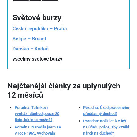
Světové burzy
Česká republika – Praha
Belgie – Brusel
Dánsko – Kodaň
všechny světové burzy
Nejčtenější články za uplynulých
12 měsíců
Poradna: Tatínkovi
Poradna: Úřad práce nebo
vychází důchod pouze 20
předčasný důchod?
tisíc, jak je to možné?
Poradna: Kolik let lze být
Poradna: Narodila jsem se
na úřadu práce, aby vznikl
v roce 1965, vychovala
nárok na důchod?