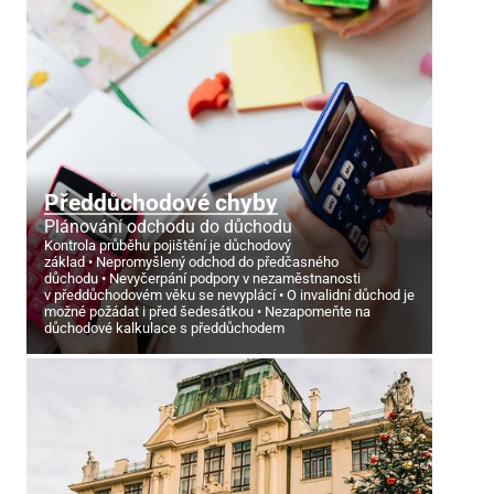
Předdůchodové chyby
Plánování odchodu do důchodu
Kontrola průběhu pojištění je důchodový
základ
Nepromyšlený odchod do předčasného
důchodu
Nevyčerpání podpory v nezaměstnanosti
v předdůchodovém věku se nevyplácí
O invalidní důchod je
možné požádat i před šedesátkou
Nezapomeňte na
důchodové kalkulace s předdůchodem