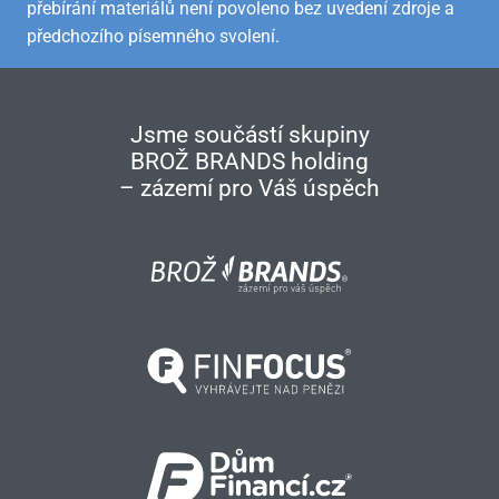
přebírání materiálů není povoleno bez uvedení zdroje a
předchozího písemného svolení.
Jsme součástí skupiny
BROŽ BRANDS holding
– zázemí pro Váš úspěch