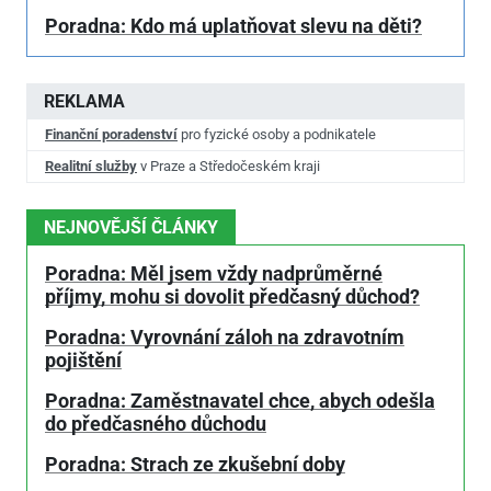
Poradna: Kdo má uplatňovat slevu na děti?
REKLAMA
Finanční poradenství
pro fyzické osoby a podnikatele
Realitní služby
v Praze a Středočeském kraji
NEJNOVĚJŠÍ ČLÁNKY
Poradna: Měl jsem vždy nadprůměrné
příjmy, mohu si dovolit předčasný důchod?
Poradna: Vyrovnání záloh na zdravotním
pojištění
Poradna: Zaměstnavatel chce, abych odešla
do předčasného důchodu
Poradna: Strach ze zkušební doby