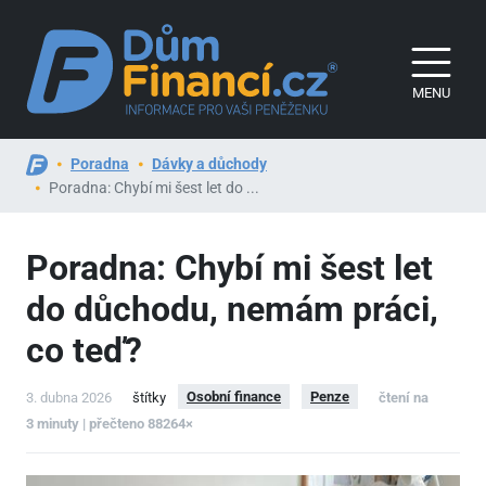
MENU
Poradna
Dávky a důchody
Poradna: Chybí mi šest let do ...
Poradna: Chybí mi šest let
do důchodu, nemám práci,
co teď?
Osobní finance
Penze
3. dubna 2026
štítky
čtení na
3 minuty | přečteno 88264×