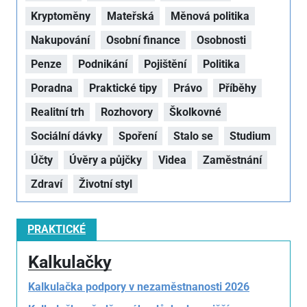
Kryptoměny
Mateřská
Měnová politika
Nakupování
Osobní finance
Osobnosti
Penze
Podnikání
Pojištění
Politika
Poradna
Praktické tipy
Právo
Příběhy
Realitní trh
Rozhovory
Školkovné
Sociální dávky
Spoření
Stalo se
Studium
Účty
Úvěry a půjčky
Videa
Zaměstnání
Zdraví
Životní styl
PRAKTICKÉ
Kalkulačky
Kalkulačka podpory v nezaměstnanosti 2026