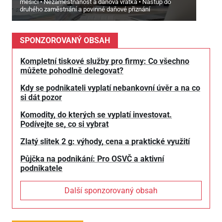
měsíci
Nezaměstnanost a daňová vratka
Nástup do
druhého zaměstnání a povinné daňové přiznání
SPONZOROVANÝ OBSAH
Kompletní tiskové služby pro firmy: Co všechno
můžete pohodlně delegovat?
Kdy se podnikateli vyplatí nebankovní úvěr a na co
si dát pozor
Komodity, do kterých se vyplatí investovat.
Podívejte se, co si vybrat
Zlatý slitek 2 g: výhody, cena a praktické využití
Půjčka na podnikání: Pro OSVČ a aktivní
podnikatele
Další sponzorovaný obsah