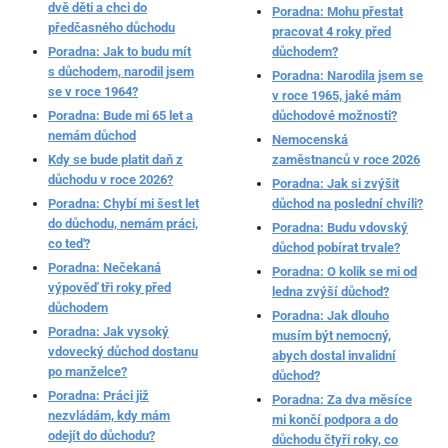
dvě děti a chci do
Poradna: Mohu přestat
předčasného důchodu
pracovat 4 roky před
Poradna: Jak to budu mít
důchodem?
s důchodem, narodil jsem
Poradna: Narodila jsem se
se v roce 1964?
v roce 1965, jaké mám
Poradna: Bude mi 65 let a
důchodové možnosti?
nemám důchod
Nemocenská
Kdy se bude platit daň z
zaměstnanců v roce 2026
důchodu v roce 2026?
Poradna: Jak si zvýšit
Poradna: Chybí mi šest let
důchod na poslední chvíli?
do důchodu, nemám práci,
Poradna: Budu vdovský
co teď?
důchod pobírat trvale?
Poradna: Nečekaná
Poradna: O kolik se mi od
výpověď tři roky před
ledna zvýší důchod?
důchodem
Poradna: Jak dlouho
Poradna: Jak vysoký
musím být nemocný,
vdovecký důchod dostanu
abych dostal invalidní
po manželce?
důchod?
Poradna: Práci již
Poradna: Za dva měsíce
nezvládám, kdy mám
mi končí podpora a do
odejít do důchodu?
důchodu čtyři roky, co