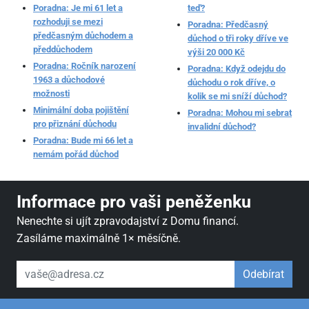
Poradna: Je mi 61 let a
teď?
rozhoduji se mezi
Poradna: Předčasný
předčasným důchodem a
důchod o tři roky dříve ve
předdůchodem
výši 20 000 Kč
Poradna: Ročník narození
Poradna: Když odejdu do
1963 a důchodové
důchodu o rok dříve, o
možnosti
kolik se mi sníží důchod?
Minimální doba pojištění
Poradna: Mohou mi sebrat
pro přiznání důchodu
invalidní důchod?
Poradna: Bude mi 66 let a
nemám pořád důchod
Informace pro vaši peněženku
Nenechte si ujít zpravodajství z Domu financí.
Zasíláme maximálně 1× měsíčně.
váš email
Odebírat