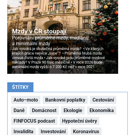
Mzdy v ČR stoupají
Porovnání průměrné mzdy, mediánu
a minimální mzdy
Jak vysoká je skutečná průměrná mzda?
Ve kterých
krajích práce nejvíce „sype“?
Průměrná hrubá mzda
versus čistá mzda
Jak vysoké jsou průměrné mzdové
náklady? V Praze 90 tisíc měsíčně
V roce 2026 bude
minimální mzda vyšší o 7
200 Kč než v roce 2021
ŠTÍTKY
Auto–moto
Bankovní poplatky
Cestování
Daně
Domácnost
Ekologie
Ekonomika
FINFOCUS podcast
Hypoteční úvěry
Invalidita
Investování
Koronavirus