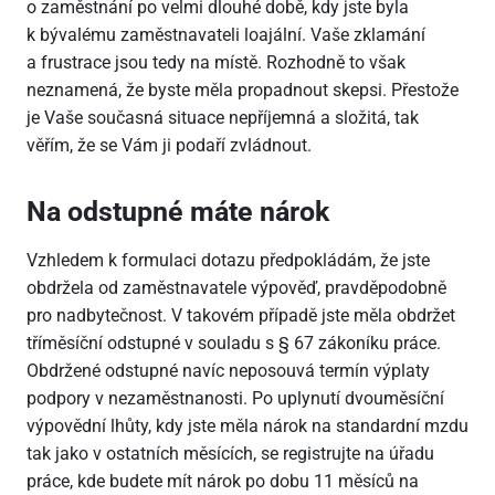
o zaměstnání po velmi dlouhé době, kdy jste byla
k bývalému zaměstnavateli loajální. Vaše zklamání
a frustrace jsou tedy na místě. Rozhodně to však
neznamená, že byste měla propadnout skepsi. Přestože
je Vaše současná situace nepříjemná a složitá, tak
věřím, že se Vám ji podaří zvládnout.
Na odstupné máte nárok
Vzhledem k formulaci dotazu předpokládám, že jste
obdržela od zaměstnavatele výpověď, pravděpodobně
pro nadbytečnost. V takovém případě jste měla obdržet
tříměsíční odstupné v souladu s § 67 zákoníku práce.
Obdržené odstupné navíc neposouvá termín výplaty
podpory v nezaměstnanosti. Po uplynutí dvouměsíční
výpovědní lhůty, kdy jste měla nárok na standardní mzdu
tak jako v ostatních měsících, se registrujte na úřadu
práce, kde budete mít nárok po dobu 11 měsíců na