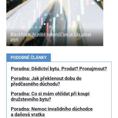
BlackRock: AI ještě nekončí, ale je čas ubrat
plyn
PODOBNÉ ČLÁNKY
Poradna: Dědictví bytu. Prodat? Pronajmout?
Poradna: Jak překlenout dobu do
předčasného důchodu?
Poradna: Co si mám ohlídat při koupi
družstevního bytu?
Poradna: Nemoc invalidního důchodce
a daňová vratka