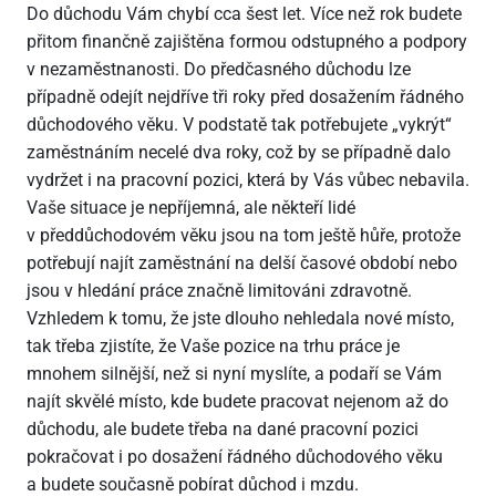
Do důchodu Vám chybí cca šest let. Více než rok budete
přitom finančně zajištěna formou odstupného a podpory
v nezaměstnanosti. Do předčasného důchodu lze
případně odejít nejdříve tři roky před dosažením řádného
důchodového věku. V podstatě tak potřebujete „vykrýt“
zaměstnáním necelé dva roky, což by se případně dalo
vydržet i na pracovní pozici, která by Vás vůbec nebavila.
Vaše situace je nepříjemná, ale někteří lidé
v předdůchodovém věku jsou na tom ještě hůře, protože
potřebují najít zaměstnání na delší časové období nebo
jsou v hledání práce značně limitováni zdravotně.
Vzhledem k tomu, že jste dlouho nehledala nové místo,
tak třeba zjistíte, že Vaše pozice na trhu práce je
mnohem silnější, než si nyní myslíte, a podaří se Vám
najít skvělé místo, kde budete pracovat nejenom až do
důchodu, ale budete třeba na dané pracovní pozici
pokračovat i po dosažení řádného důchodového věku
a budete současně pobírat důchod i mzdu.