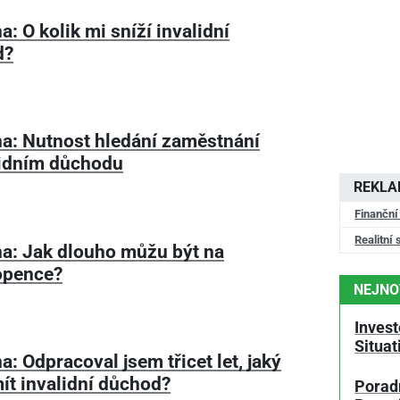
: O kolik mi sníží invalidní
d?
a: Nutnost hledání zaměstnání
lidním důchodu
REKL
Finanční
Realitní 
a: Jak dlouho můžu být na
opence?
NEJNO
Invest
Situa
: Odpracoval jsem třicet let, jaký
ít invalidní důchod?
Poradn