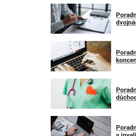
Poradn
dvojná
Poradn
koncem
Poradn
důcho
Poradn
v inva