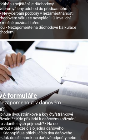
průběhu pojištění je důchodový
Nepromyšlený odchod do předčasného
Nevyčerpání podpory v nezaměstnanosti
chodovém věku se nevyplácí
O invalidní
e možné požádat i před
kou
Nezapomeňte na důchodové kalkulace
ůchodem
vé formuláře
 nezapomenout v daňovém
ní?
yplňuje dvoustránkové a kdy čtyřstránkové
řiznání?
Kdo přikládá k daňovému přiznání
 o zdanitelných příjmech?
Na co
nout v příloze číslo jedna daňového
Kdo vyplňuje přílohu číslo dva daňového
Jak doložit nárok na daňové odpočty nebo