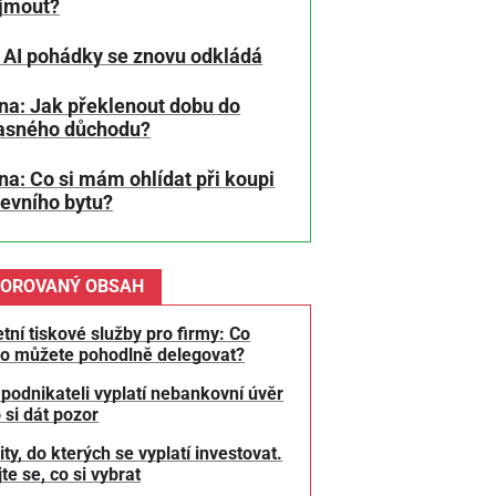
jmout?
 AI pohádky se znovu odkládá
na: Jak překlenout dobu do
asného důchodu?
a: Co si mám ohlídat při koupi
tevního bytu?
OROVANÝ OBSAH
tní tiskové služby pro firmy: Co
o můžete pohodlně delegovat?
 podnikateli vyplatí nebankovní úvěr
 si dát pozor
y, do kterých se vyplatí investovat.
te se, co si vybrat