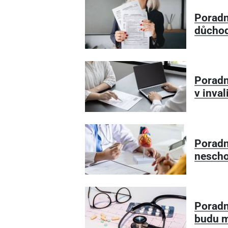
Poradna
důcho
Poradn
v inva
Poradn
nesch
Poradna
budu m