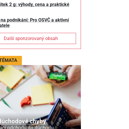
litek 2 g: výhody, cena a praktické
 na podnikání: Pro OSVČ a aktivní
atele
Další sponzorovaný obsah
 TÉMATA
důchodové chyby
ání odchodu do důchodu