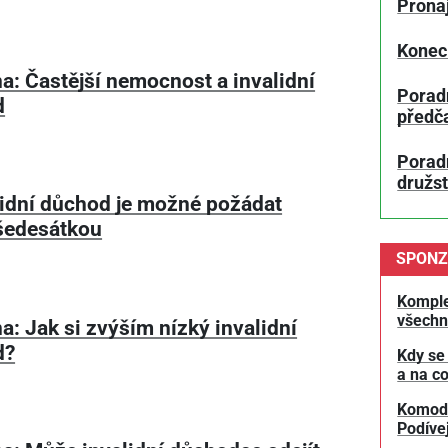
Prona
Konec
a: Častější nemocnost a invalidní
Porad
d
předč
Poradn
družs
lidní důchod je možné požádat
 šedesátkou
SPONZ
Komple
všechn
a: Jak si zvýším nízký invalidní
d?
Kdy se
a na co
Komodit
Podívej