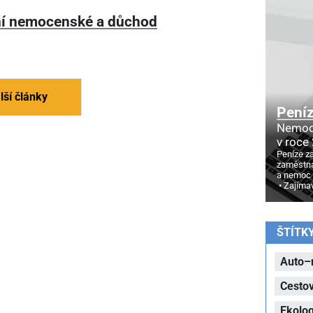
í nemocenské a důchod
lší články
Pení
Nemoc
v roce
Peníze z
zaměstna
a nemoc
Zajíma
ŠTÍTK
Auto–
Cesto
Ekolog