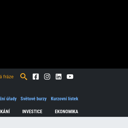
Facebook
Instagram
LinkedIn
Youtube
ční úřady
Světové burzy
Kurzovní lístek
ď
e
IKÁNÍ
INVESTICE
EKONOMIKA
ání