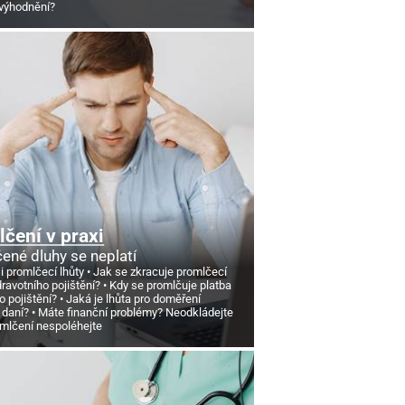
výhodnění?
čení v praxi
ené dluhy se neplatí
si promlčecí lhůty
Jak se zkracuje promlčecí
dravotního pojištění?
Kdy se promlčuje platba
o pojištění?
Jaká je lhůta pro doměření
 daní?
Máte finanční problémy? Neodkládejte
omlčení nespoléhejte