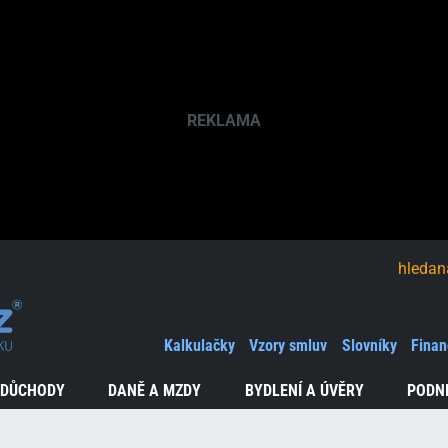
hledaná fráze
Kalkulačky
Vzory smluv
Slovníky
Finan
Výpově
a peníz
 DŮCHODY
DANĚ A MZDY
BYDLENÍ A ÚVĚRY
PODN
Konec
v zaměstn
a finanční