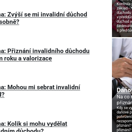
Kontrola 
základ
důchodu
a: Zvýší se mi invalidní důchod
v předdů
sobně?
důchod j
šedesát
s předd
a: Přiznání invalidního důchodu
 roku a valorizace
a: Mohou mi sebrat invalidní
Daňo
d?
Na co
přizná
Kdy se v
daňové p
potvrzení
nezapome
a: Kolik si mohu vydělat
přiznání?
lidním důchodu?
přiznání?