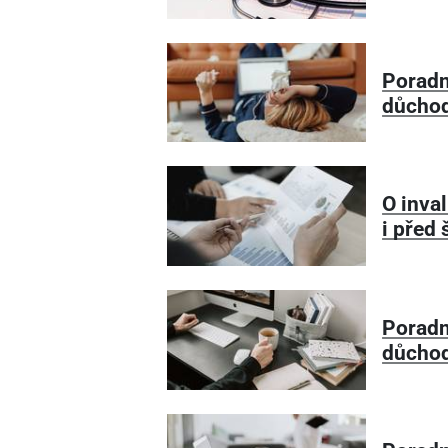
Poradn
důcho
O inva
i před
Poradn
důcho