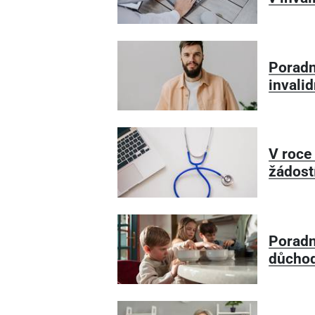
Poradn
invali
V roce
žádost
Poradn
důchod