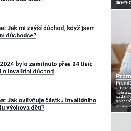
daňové z
a: Jak mi zvýší důchod, když jsem
dní důchodce?
 2024 bylo zamítnuto přes 24 tisíc
í o invalidní důchod
Proml
Promlč
Hlídejte 
lhůta u z
sociálníh
a: Jak ovlivňuje částku invalidního
a placení
je, na pr
u výchova dětí?