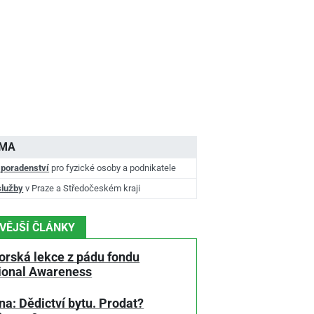
AMA
 poradenství
pro fyzické osoby a podnikatele
služby
v Praze a Středočeském kraji
VĚJŠÍ ČLÁNKY
orská lekce z pádu fondu
tional Awareness
a: Dědictví bytu. Prodat?