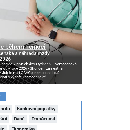
ze během nemoci
enská a náhrada mzdy
 2026
a nemoc v prvních dvou týdnech
Nemocenská
nců v roce 2026
Skončení zaměstnání
Jak to mají OSVČ s nemocenskou?
vosti o výpočtu nemocenské
Y
moto
Bankovní poplatky
vání
Daně
Domácnost
ie
Ekonomika