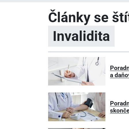
Články se št
Invalidita
Poradn
a daňo
Poradn
skonče