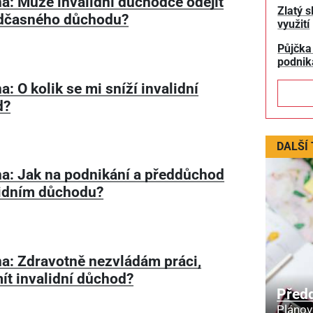
a: Může invalidní důchodce odejít
Zlatý s
dčasného důchodu?
využití
Půjčka
podnik
: O kolik se mi sníží invalidní
d?
DALŠÍ
a: Jak na podnikání a předdůchod
lidním důchodu?
a: Zdravotně nezvládám práci,
ít invalidní důchod?
Před
Plánov