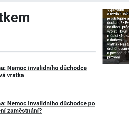
zajištění
Výpovědní lh
ítkem
AKTUÁLN
a mzda
Jak
je odstupné a
dostane?
Ev
na úřadu prá
vyplatí i kvůli
měsíci
Neza
a daňová
vratka
Nást
druhého zam
a povinné da
přiznání
a: Nemoc invalidního důchodce
vá vratka
a: Nemoc invalidního důchodce po
ní zaměstnání?