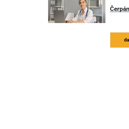
Čerpán
da