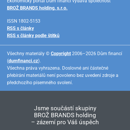
Ekonomický portál Dům financí vydává společnost
BROŽ BRANDS holding, s.r.o.
ISSN 1802-5153
RSS s články
RSS s články podle štítků
Všechny materiály ©
Copyright
2006–2026 Dům financí
(
dumfinanci.cz
).
Všechna práva vyhrazena. Doslovné ani částečné
přebírání materiálů není povoleno bez uvedení zdroje a
předchozího písemného svolení.
Jsme součástí skupiny
BROŽ BRANDS holding
– zázemí pro Váš úspěch