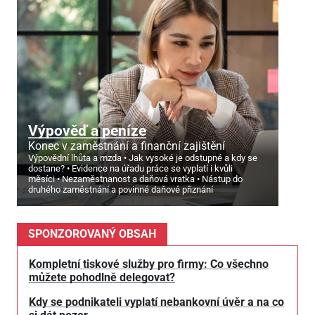
Výpověď a peníze
Konec v zaměstnání a finanční zajištění
Výpovědní lhůta a mzda
Jak vysoké je odstupné a kdy se
dostane?
Evidence na úřadu práce se vyplatí i kvůli
měsíci
Nezaměstnanost a daňová vratka
Nástup do
druhého zaměstnání a povinné daňové přiznání
SPONZOROVANÝ OBSAH
Kompletní tiskové služby pro firmy: Co všechno
můžete pohodlně delegovat?
Kdy se podnikateli vyplatí nebankovní úvěr a na co