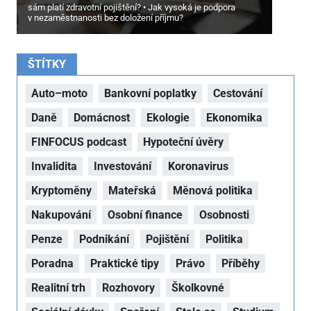
sám platí zdravotní pojištění?
Jak vysoká je podpora
v nezaměstnanosti bez doložení příjmu?
ŠTÍTKY
Auto–moto
Bankovní poplatky
Cestování
Daně
Domácnost
Ekologie
Ekonomika
FINFOCUS podcast
Hypoteční úvěry
Invalidita
Investování
Koronavirus
Kryptoměny
Mateřská
Měnová politika
Nakupování
Osobní finance
Osobnosti
Penze
Podnikání
Pojištění
Politika
Poradna
Praktické tipy
Právo
Příběhy
Realitní trh
Rozhovory
Školkovné