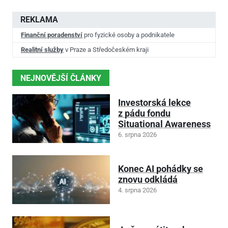
REKLAMA
Finanční poradenství
pro fyzické osoby a podnikatele
Realitní služby
v Praze a Středočeském kraji
NEJNOVĚJŠÍ ČLÁNKY
Investorská lekce
z pádu fondu
Situational Awareness
6. srpna 2026
Konec AI pohádky se
znovu odkládá
4. srpna 2026