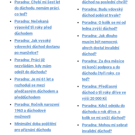
Poradna: Chybí mi šest let
důchod na poslední chvíli?
do důchodu, nemám práci,
Poradna: Budu vdovský
co teď?
důchod pobírat trvale?
Poradna: Nečekaná
Poradna: O kolik se mi od
výpověď tři roky před
ledna zvýší důchod?
důchodem
Poradna: Jak dlouho
Poradna: Jak vysoký
musím být nemocný,
vdovecký důchod dostanu
abych dostal invalidní
po manželce?
důchod?
Poradna: Práci již
Poradna: Za dva měsíce
nezvládám, kdy mám
mi končí podpora a do
odejít do důchodu?
důchodu čtyři roky, co
Poradna: Je mi 61 let a
teď?
rozhoduji se mezi
Poradna: Předčasný
předčasným důchodem a
důchod o tři roky dříve ve
předdůchodem
výši 20 000 Kč
Poradna: Ročník narození
Poradna: Když odejdu do
1963 a důchodové
důchodu o rok dříve, o
možnosti
kolik se mi sníží důchod?
Minimální doba pojištění
Poradna: Mohou mi sebrat
pro přiznání důchodu
invalidní důchod?