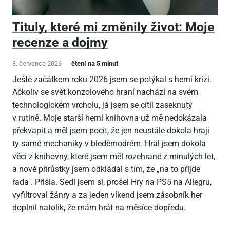
Tituly, které mi změnily život: Moje
recenze a dojmy
8. července 2026
čtení na 5 minut
Ještě začátkem roku 2026 jsem se potýkal s herní krizí.
Ačkoliv se svět konzolového hraní nachází na svém
technologickém vrcholu, já jsem se cítil zaseknutý
v rutině. Moje starší herní knihovna už mě nedokázala
překvapit a měl jsem pocit, že jen neustále dokola hraji
ty samé mechaniky v bleděmodrém. Hrál jsem dokola
věci z knihovny, které jsem měl rozehrané z minulých let,
a nové přírůstky jsem odkládal s tím, že „na to přijde
řada". Přišla. Sedl jsem si, prošel Hry na PS5 na Allegru,
vyfiltroval žánry a za jeden víkend jsem zásobník her
doplnil natolik, že mám hrát na měsíce dopředu.