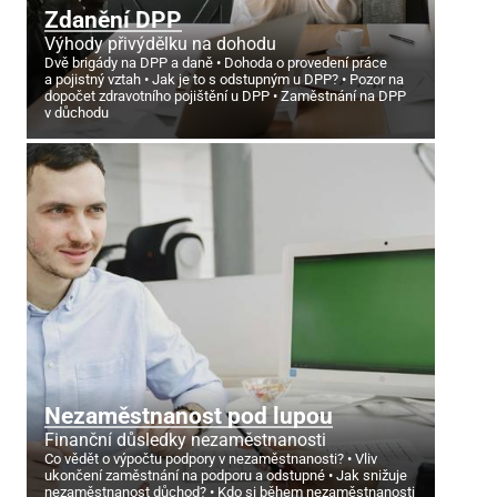
Zdanění DPP
Výhody přivýdělku na dohodu
Dvě brigády na DPP a daně
Dohoda o provedení práce
a pojistný vztah
Jak je to s odstupným u DPP?
Pozor na
dopočet zdravotního pojištění u DPP
Zaměstnání na DPP
v důchodu
Nezaměstnanost pod lupou
Finanční důsledky nezaměstnanosti
Co vědět o výpočtu podpory v nezaměstnanosti?
Vliv
ukončení zaměstnání na podporu a odstupné
Jak snižuje
nezaměstnanost důchod?
Kdo si během nezaměstnanosti