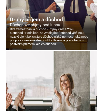
Druhý příjem a důchod
Důchodové příjmy pod lupou
Dvě zaměstnání a důchod
Příjmy v roce 2026
a důchod
Podnikání na „vedlejšák“ důchod většinou
nezvyšuje
Jak snižuje důchod nízká nemocenská nebo
podpora v nezaměstnanosti?
Nájemné je oblíbeným
pasivním příjmem, ale co důchod?