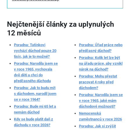
Nejčtenější články za uplynulých
12 měsíců
Poradna: Tatínkovi
Poradna: Úřad práce nebo
vychází důchod pouze 20
předčasný důchod?
tisíc, jak je to možné?
Poradna: Kolik let lze být
Poradna: Narodila jsem se
na úřadu práce, aby vznikl
v roce 1965, vychovala
nárok na důchod?
dvě děti a chci do
Poradna: Mohu přestat
předčasného důchodu
pracovat 4 roky před
Poradna: Jak to budu mít
důchodem?
s důchodem, narodil jsem
Poradna: Narodila jsem se
se v roce 1964?
v roce 1965, jaké mám
Poradna: Bude mi 65 let a
důchodové možnosti?
nemám důchod
Nemocenská
Kdy se bude platit daň z
zaměstnanců v roce 2026
důchodu v roce 2026?
Poradna: Jak si zvýšit