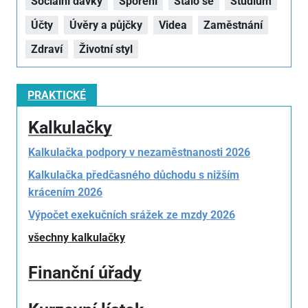
Sociální dávky
Spoření
Stalo se
Studium
Účty
Úvěry a půjčky
Videa
Zaměstnání
Zdraví
Životní styl
PRAKTICKÉ
Kalkulačky
Kalkulačka podpory v nezaměstnanosti 2026
Kalkulačka předčasného důchodu s nižším
krácením 2026
Výpočet exekučních srážek ze mzdy 2026
všechny kalkulačky
Finanční úřady