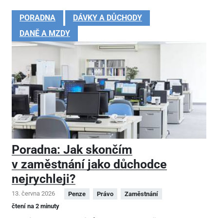
PORADNA
DÁVKY A DŮCHODY
DANĚ A MZDY
Poradna: Jak skončím
v zaměstnání jako důchodce
nejrychleji?
13. června 2026
Penze
Právo
Zaměstnání
čtení na 2 minuty