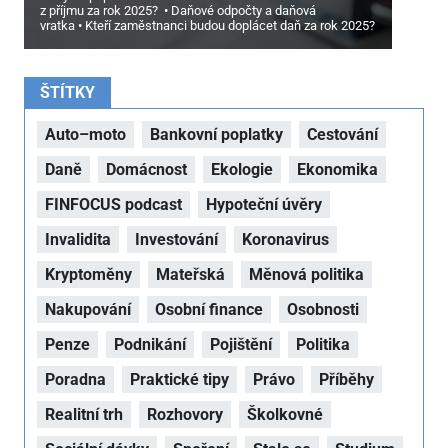
z příjmu za rok 2025?
Daňové odpočty a daňová
vratka
Kteří zaměstnanci budou doplácet daň za rok 2025?
ŠTÍTKY
Auto–moto
Bankovní poplatky
Cestování
Daně
Domácnost
Ekologie
Ekonomika
FINFOCUS podcast
Hypoteční úvěry
Invalidita
Investování
Koronavirus
Kryptoměny
Mateřská
Měnová politika
Nakupování
Osobní finance
Osobnosti
Penze
Podnikání
Pojištění
Politika
Poradna
Praktické tipy
Právo
Příběhy
Realitní trh
Rozhovory
Školkovné