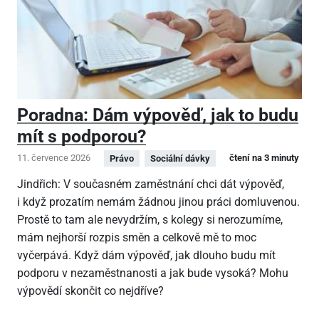
Poradna: Dám výpověď, jak to budu
mít s podporou?
11. července 2026
čtení na 3 minuty
Právo
Sociální dávky
Jindřich: V současném zaměstnání chci dát výpověď,
i když prozatím nemám žádnou jinou práci domluvenou.
Prostě to tam ale nevydržím, s kolegy si nerozumíme,
mám nejhorší rozpis směn a celkově mě to moc
vyčerpává. Když dám výpověď, jak dlouho budu mít
podporu v nezaměstnanosti a jak bude vysoká? Mohu
výpovědí skončit co nejdříve?