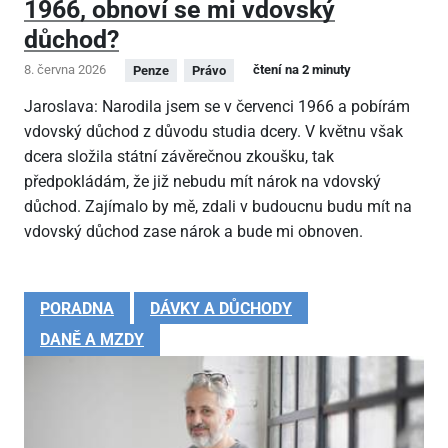
1966, obnoví se mi vdovský
důchod?
8. června 2026
čtení na 2 minuty
Penze
Právo
Jaroslava: Narodila jsem se v červenci 1966 a pobírám
vdovský důchod z důvodu studia dcery. V květnu však
dcera složila státní závěrečnou zkoušku, tak
předpokládám, že již nebudu mít nárok na vdovský
důchod. Zajímalo by mě, zdali v budoucnu budu mít na
vdovský důchod zase nárok a bude mi obnoven.
PORADNA
DÁVKY A DŮCHODY
DANĚ A MZDY