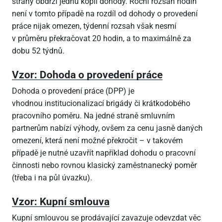
strany obdrží jednu kopii dohody. Roční rozsah hodin
není v tomto případě na rozdíl od dohody o provedení
práce nijak omezen, týdenní rozsah však nesmí
v průměru překračovat 20 hodin, a to maximálně za
dobu 52 týdnů.
Vzor: Dohoda o provedení práce
Dohoda o provedení práce (DPP) je
vhodnou institucionalizací brigády či krátkodobého
pracovního poměru. Na jedné straně smluvním
partnerům nabízí výhody, ovšem za cenu jasně daných
omezení, která není možné překročit – v takovém
případě je nutné uzavřít například dohodu o pracovní
činnosti nebo rovnou klasický zaměstnanecký poměr
(třeba i na půl úvazku).
Vzor: Kupní smlouva
Kupní smlouvou se prodávající zavazuje odevzdat věc