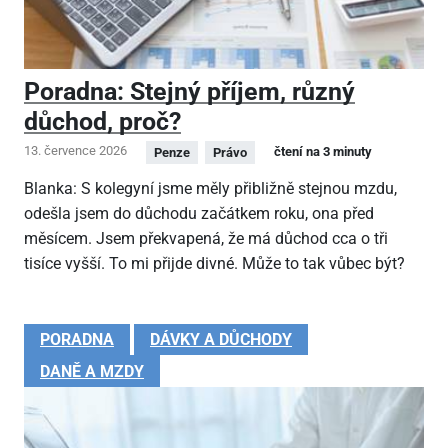
Poradna: Stejný příjem, různý
důchod, proč?
13. července 2026
čtení na 3 minuty
Penze
Právo
Blanka: S kolegyní jsme měly přibližně stejnou mzdu,
odešla jsem do důchodu začátkem roku, ona před
měsícem. Jsem překvapená, že má důchod cca o tři
tisíce vyšší. To mi přijde divné. Může to tak vůbec být?
PORADNA
DÁVKY A DŮCHODY
DANĚ A MZDY