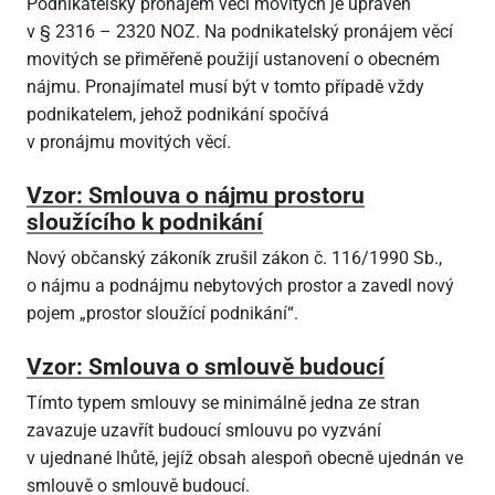
Podnikatelský pronájem věcí movitých je upraven
v § 2316 – 2320 NOZ. Na podnikatelský pronájem věcí
movitých se přiměřeně použijí ustanovení o obecném
nájmu. Pronajímatel musí být v tomto případě vždy
podnikatelem, jehož podnikání spočívá
v pronájmu movitých věcí.
Vzor: Smlouva o nájmu prostoru
sloužícího k podnikání
Nový občanský zákoník zrušil zákon č. 116/1990 Sb.,
o nájmu a podnájmu nebytových prostor a zavedl nový
pojem „prostor sloužící podnikání“.
Vzor: Smlouva o smlouvě budoucí
Tímto typem smlouvy se minimálně jedna ze stran
zavazuje uzavřít budoucí smlouvu po vyzvání
v ujednané lhůtě, jejíž obsah alespoň obecně ujednán ve
smlouvě o smlouvě budoucí.