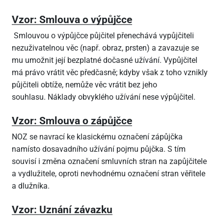
Vzor: Smlouva o výpůjčce
Smlouvou o výpůjčce půjčitel přenechává vypůjčiteli
nezuživatelnou věc (např. obraz, prsten) a zavazuje se
mu umožnit její bezplatné dočasné užívání. Vypůjčitel
má právo vrátit věc předčasně; kdyby však z toho vznikly
půjčiteli obtíže, nemůže věc vrátit bez jeho
souhlasu. Náklady obvyklého užívání nese výpůjčitel.
Vzor: Smlouva o zápůjčce
NOZ se navrací ke klasickému označení zápůjčka
namísto dosavadního užívání pojmu půjčka. S tím
souvisí i změna označení smluvních stran na zapůjčitele
a vydlužitele, oproti nevhodnému označení stran věřitele
a dlužníka.
Vzor: Uznání závazku