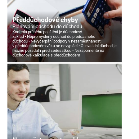
Předdůchodové chyby
Plánování odchodu do důchodu
Kontrola průběhu pojištění je důchodový
základ
Nepromyšlený odchod do předčasného
důchodu
Nevyčerpání podpory v nezaměstnanosti
v předdůchodovém věku se nevyplácí
O invalidní důchod je
možné požádat i před šedesátkou
Nezapomeňte na
důchodové kalkulace s předdůchodem