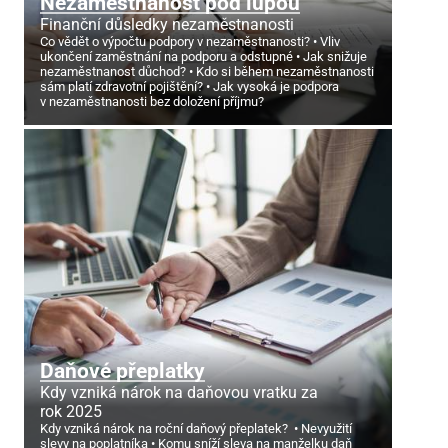
Nezaměstnanost pod lupou
Finanční důsledky nezaměstnanosti
Co vědět o výpočtu podpory v nezaměstnanosti?
Vliv
ukončení zaměstnání na podporu a odstupné
Jak snižuje
nezaměstnanost důchod?
Kdo si během nezaměstnanosti
sám platí zdravotní pojištění?
Jak vysoká je podpora
v nezaměstnanosti bez doložení příjmu?
Daňové přeplatky
Kdy vzniká nárok na daňovou vratku za
rok 2025
Kdy vzniká nárok na roční daňový přeplatek?
Nevyužití
slevy na poplatníka
Komu sníží sleva na manželku daň