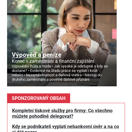
Výpověď a peníze
Konec v zaměstnání a finanční zajištění
Výpovědní lhůta a mzda
Jak vysoké je odstupné a kdy se
dostane?
Evidence na úřadu práce se vyplatí i kvůli
měsíci
Nezaměstnanost a daňová vratka
Nástup do
druhého zaměstnání a povinné daňové přiznání
SPONZOROVANÝ OBSAH
Kompletní tiskové služby pro firmy: Co všechno
můžete pohodlně delegovat?
Kdy se podnikateli vyplatí nebankovní úvěr a na co