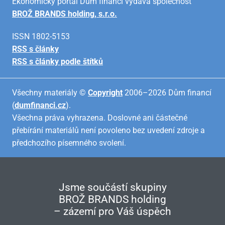
Ekonomický portál Dům financí vydává společnost
BROŽ BRANDS holding, s.r.o.
ISSN 1802-5153
RSS s články
RSS s články podle štítků
Všechny materiály ©
Copyright
2006–2026 Dům financí
(
dumfinanci.cz
).
Všechna práva vyhrazena. Doslovné ani částečné
přebírání materiálů není povoleno bez uvedení zdroje a
předchozího písemného svolení.
Jsme součástí skupiny
BROŽ BRANDS holding
– zázemí pro Váš úspěch