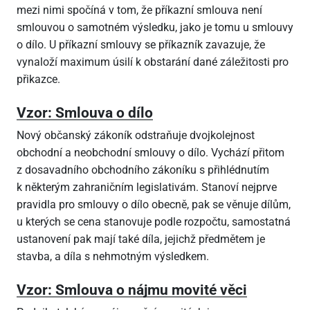
mezi nimi spočíná v tom, že příkazní smlouva není
smlouvou o samotném výsledku, jako je tomu u smlouvy
o dílo. U příkazní smlouvy se příkazník zavazuje, že
vynaloží maximum úsilí k obstarání dané záležitosti pro
přikazce.
Vzor: Smlouva o dílo
Nový občanský zákoník odstraňuje dvojkolejnost
obchodní a neobchodní smlouvy o dílo. Vychází přitom
z dosavadního obchodního zákoníku s přihlédnutím
k některým zahraničním legislativám. Stanoví nejprve
pravidla pro smlouvy o dílo obecně, pak se věnuje dílům,
u kterých se cena stanovuje podle rozpočtu, samostatná
ustanovení pak mají také díla, jejichž předmětem je
stavba, a díla s nehmotným výsledkem.
Vzor: Smlouva o nájmu movité věci