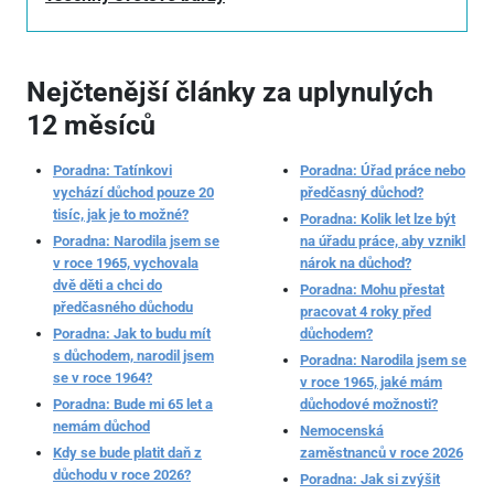
Nejčtenější články za uplynulých
12 měsíců
Poradna: Tatínkovi
Poradna: Úřad práce nebo
vychází důchod pouze 20
předčasný důchod?
tisíc, jak je to možné?
Poradna: Kolik let lze být
Poradna: Narodila jsem se
na úřadu práce, aby vznikl
v roce 1965, vychovala
nárok na důchod?
dvě děti a chci do
Poradna: Mohu přestat
předčasného důchodu
pracovat 4 roky před
Poradna: Jak to budu mít
důchodem?
s důchodem, narodil jsem
Poradna: Narodila jsem se
se v roce 1964?
v roce 1965, jaké mám
Poradna: Bude mi 65 let a
důchodové možnosti?
nemám důchod
Nemocenská
Kdy se bude platit daň z
zaměstnanců v roce 2026
důchodu v roce 2026?
Poradna: Jak si zvýšit