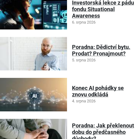
Investorská lekce z pádu
fondu Situational
Awareness
6. srpna 2026
Poradna: Dědictví bytu.
Prodat? Pronajmout?
5. srpna 2026
Konec AI pohádky se
znovu odkládá
4. srpna 2026
Poradna: Jak překlenout
dobu do předčasného
důchodu?