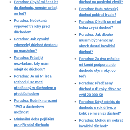
Poradna: Chybí mi šest let
důchod na poslední chvíli?
do důchodu, nemám práci,
Poradna: Budu vdovský
co teď?
důchod pobírat trvale?
Poradna: Nečekaná
Poradna: O kolik se mi od
výpověď tři roky před
ledna zvýší důchod?
důchodem
Poradna: Jak dlouho
Poradna: Jak vysoký
musím být nemocný,
vdovecký důchod dostanu
abych dostal invalidní
po manželce?
důchod?
Poradna: Práci již
Poradna: Za dva měsíce
nezvládám, kdy mám
mi končí podpora a do
odejít do důchodu?
důchodu čtyři roky, co
Poradna: Je mi 61 let a
teď?
rozhoduji se mezi
Poradna: Předčasný
předčasným důchodem a
důchod o tři roky dříve ve
předdůchodem
výši 20 000 Kč
Poradna: Ročník narození
Poradna: Když odejdu do
1963 a důchodové
důchodu o rok dříve, o
možnosti
kolik se mi sníží důchod?
Minimální doba pojištění
Poradna: Mohou mi sebrat
pro přiznání důchodu
invalidní důchod?