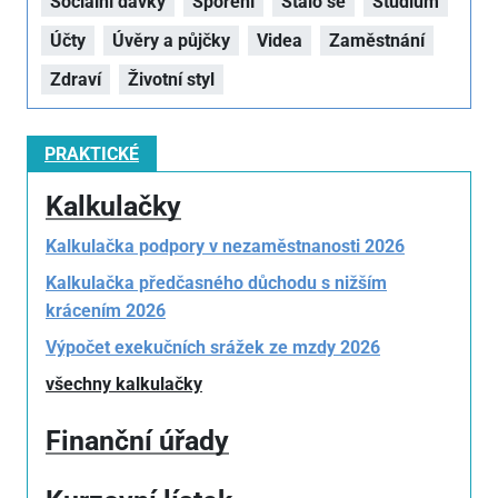
Sociální dávky
Spoření
Stalo se
Studium
Účty
Úvěry a půjčky
Videa
Zaměstnání
Zdraví
Životní styl
PRAKTICKÉ
Kalkulačky
Kalkulačka podpory v nezaměstnanosti 2026
Kalkulačka předčasného důchodu s nižším
krácením 2026
Výpočet exekučních srážek ze mzdy 2026
všechny kalkulačky
Finanční úřady