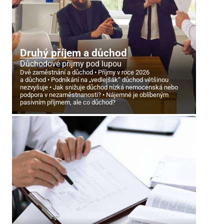
Druhý příjem a důchod
Důchodové příjmy pod lupou
Dvě zaměstnání a důchod
Příjmy v roce 2026
a důchod
Podnikání na „vedlejšák“ důchod většinou
nezvyšuje
Jak snižuje důchod nízká nemocenská nebo
podpora v nezaměstnanosti?
Nájemné je oblíbeným
pasivním příjmem, ale co důchod?