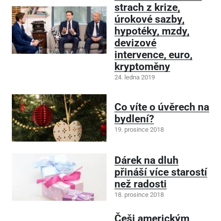
strach z krize,
úrokové sazby,
hypotéky, mzdy,
devizové
intervence, euro,
kryptoměny
24. ledna 2019
Co víte o úvěrech na
bydlení?
19. prosince 2018
Dárek na dluh
přináší více starostí
než radosti
18. prosince 2018
Češi americkým