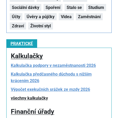
Sociální dávky
Spoření
Stalo se
Studium
Účty
Úvěry a půjčky
Videa
Zaměstnání
Zdraví
Životní styl
PRAKTICKÉ
Kalkulačky
Kalkulačka podpory v nezaměstnanosti 2026
Kalkulačka předčasného důchodu s nižším
krácením 2026
Výpočet exekučních srážek ze mzdy 2026
všechny kalkulačky
Finanční úřady