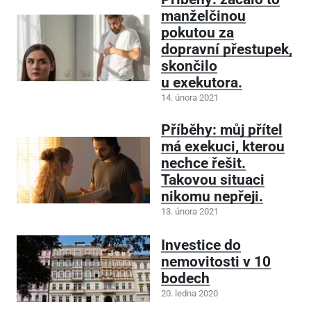
manželčinou
pokutou za
dopravní přestupek,
skončilo
u exekutora.
14. února 2021
Příběhy: můj přítel
má exekuci, kterou
nechce řešit.
Takovou situaci
nikomu nepřeji.
13. února 2021
Investice do
nemovitosti v 10
bodech
20. ledna 2020