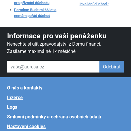
pro přiznání důchodu
invalidní důchod?
Poradna: Bude mi 66 let a
nemám pořád důchod
Informace pro vaši peněženku
Nenechte si ujít zpravodajství z Domu financí.
Zasíláme maximálně 1× měsíčně.
váš email
Odebírat
O nás a kontakty
Inzerce
Loga
Smluvní podmínky a ochrana osobních údajů
Nastavení cookies