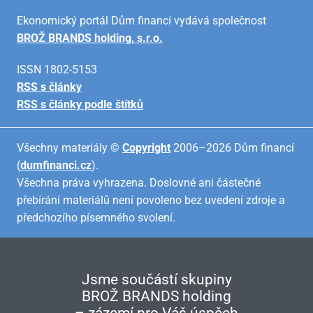
Ekonomický portál Dům financí vydává společnost
BROŽ BRANDS holding, s.r.o.
ISSN 1802-5153
RSS s články
RSS s články podle štítků
Všechny materiály ©
Copyright
2006–2026 Dům financí
(
dumfinanci.cz
).
Všechna práva vyhrazena. Doslovné ani částečné
přebírání materiálů není povoleno bez uvedení zdroje a
předchozího písemného svolení.
Jsme součástí skupiny
BROŽ BRANDS holding
– zázemí pro Váš úspěch