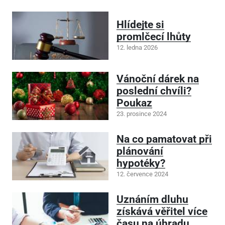
Hlídejte si
promlčecí lhůty
12. ledna 2026
Vánoční dárek na
poslední chvíli?
Poukaz
23. prosince 2024
Na co pamatovat při
plánování
hypotéky?
12. července 2024
Uznáním dluhu
získává věřitel více
času na úhradu