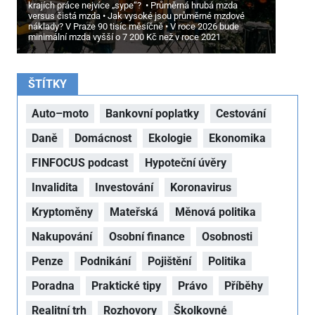
krajích práce nejvíce „sype“?
Průměrná hrubá mzda
versus čistá mzda
Jak vysoké jsou průměrné mzdové
náklady? V Praze 90 tisíc měsíčně
V roce 2026 bude
minimální mzda vyšší o 7
200 Kč než v roce 2021
ŠTÍTKY
Auto–moto
Bankovní poplatky
Cestování
Daně
Domácnost
Ekologie
Ekonomika
FINFOCUS podcast
Hypoteční úvěry
Invalidita
Investování
Koronavirus
Kryptoměny
Mateřská
Měnová politika
Nakupování
Osobní finance
Osobnosti
Penze
Podnikání
Pojištění
Politika
Poradna
Praktické tipy
Právo
Příběhy
Realitní trh
Rozhovory
Školkovné