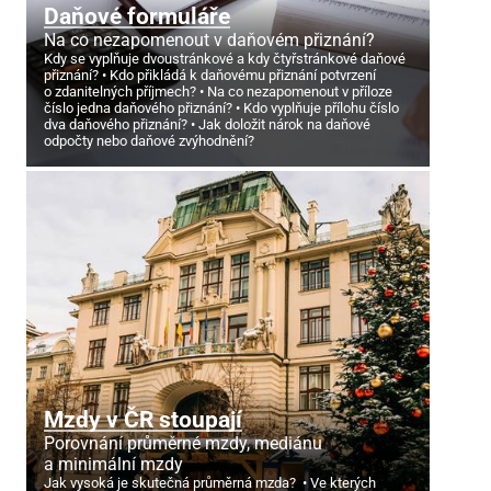
Daňové formuláře
Na co nezapomenout v daňovém přiznání?
Kdy se vyplňuje dvoustránkové a kdy čtyřstránkové daňové
přiznání?
Kdo přikládá k daňovému přiznání potvrzení
o zdanitelných příjmech?
Na co nezapomenout v příloze
číslo jedna daňového přiznání?
Kdo vyplňuje přílohu číslo
dva daňového přiznání?
Jak doložit nárok na daňové
odpočty nebo daňové zvýhodnění?
Mzdy v ČR stoupají
Porovnání průměrné mzdy, mediánu
a minimální mzdy
Jak vysoká je skutečná průměrná mzda?
Ve kterých