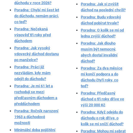
důchodu v roce 2026?
Poradna: Jak si zvýšit
Poradna: Chybí mi šest let
důchod na poslední chvíli?
do důchodu, nemám práci,
Poradna: Budu vdovský
co teď?
důchod pobírat trvale?
Poradna: Nečekaná
Poradna: O kolik se mi od
výpověď tři roky před
ledna zvýší důchod?
důchodem
Poradna: Jak dlouho
Poradna: Jak vysoký
musím být nemocný,
vdovecký důchod dostanu
abych dostal invalidní
po manželce?
důchod?
Poradna: Práci již
Poradna: Za dva měsíce
nezvládám, kdy mám
mi končí podpora a do
odejít do důchodu?
důchodu čtyři roky, co
Poradna: Je mi 61 let a
teď?
rozhoduji se mezi
Poradna: Předčasný
předčasným důchodem a
důchod o tři roky dříve ve
předdůchodem
výši 20 000 Kč
Poradna: Ročník narození
Poradna: Když odejdu do
1963 a důchodové
důchodu o rok dříve, o
možnosti
kolik se mi sníží důchod?
Minimální doba pojištění
Poradna: Mohou mi sebrat