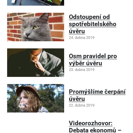
Odstoupení od
spotřebitelského
úvěru
24. dubna 2019
Osm pravidel pro
výběr úvěru
23. dubna 2019
Promýšlíme čerpání
úvěru
22. dubna 2019
Videorozhovor:
Debata ekonomů –