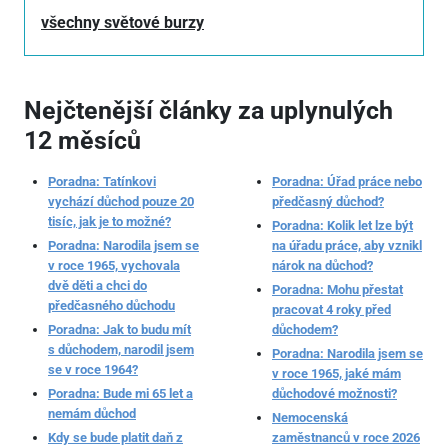
všechny světové burzy
Nejčtenější články za uplynulých
12 měsíců
Poradna: Tatínkovi
Poradna: Úřad práce nebo
vychází důchod pouze 20
předčasný důchod?
tisíc, jak je to možné?
Poradna: Kolik let lze být
Poradna: Narodila jsem se
na úřadu práce, aby vznikl
v roce 1965, vychovala
nárok na důchod?
dvě děti a chci do
Poradna: Mohu přestat
předčasného důchodu
pracovat 4 roky před
Poradna: Jak to budu mít
důchodem?
s důchodem, narodil jsem
Poradna: Narodila jsem se
se v roce 1964?
v roce 1965, jaké mám
Poradna: Bude mi 65 let a
důchodové možnosti?
nemám důchod
Nemocenská
Kdy se bude platit daň z
zaměstnanců v roce 2026