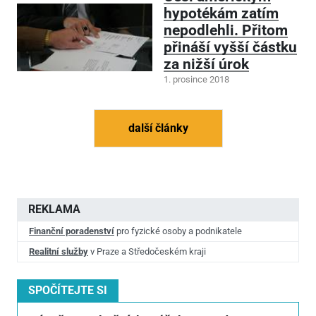
hypotékám zatím
nepodlehli. Přitom
přináší vyšší částku
za nižší úrok
1. prosince 2018
další články
REKLAMA
Finanční poradenství
pro fyzické osoby a podnikatele
Realitní služby
v Praze a Středočeském kraji
SPOČÍTEJTE SI