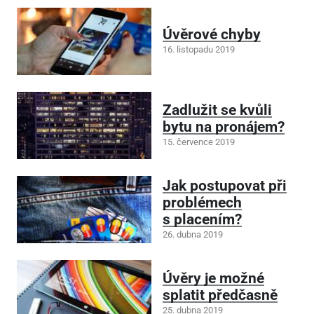
Úvěrové chyby
16. listopadu 2019
Zadlužit se kvůli
bytu na pronájem?
15. července 2019
Jak postupovat při
problémech
s placením?
26. dubna 2019
Úvěry je možné
splatit předčasně
25. dubna 2019