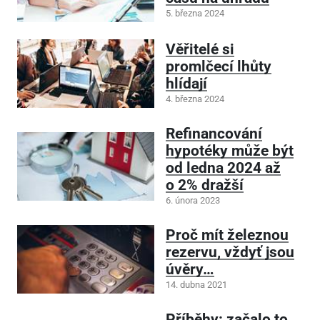
5. března 2024
Věřitelé si
promlčecí lhůty
hlídají
4. března 2024
Refinancování
hypotéky může být
od ledna 2024 až
o 2% dražší
6. února 2023
Proč mít železnou
rezervu, vždyť jsou
úvěry…
14. dubna 2021
Příběhy: začalo to