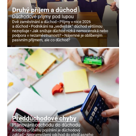
Druhý příjem a důchod
Důchodové příjmy pod lupou
Dvě zaměstnání a důchod
Příjmy v roce 2026
a důchod
Podnikání na „vedlejšák“ důchod většinou
nezvyšuje
Jak snižuje důchod nízká nemocenská nebo
podpora v nezaměstnanosti?
Nájemné je oblíbeným
pasivním příjmem, ale co důchod?
Předdůchodové chyby
Plánování odchodu do důchodu
Kontrola průběhu pojištění je důchodový
základ
Nepromyšlený odchod do předčasného