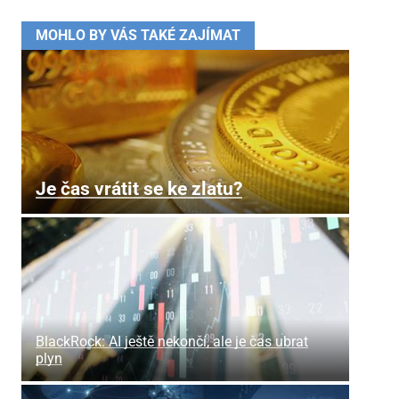
MOHLO BY VÁS TAKÉ ZAJÍMAT
Je čas vrátit se ke zlatu?
BlackRock: AI ještě nekončí, ale je čas ubrat
plyn