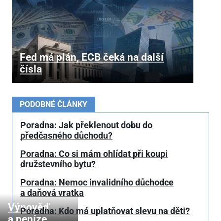
Fed má plán, ECB čeká na další
čísla
PODOBNÉ ČLÁNKY
Poradna: Jak překlenout dobu do
předčasného důchodu?
Poradna: Co si mám ohlídat při koupi
družstevního bytu?
Poradna: Nemoc invalidního důchodce
a daňová vratka
Výpověď
Poradna: Kdo má uplatňovat slevu na děti?
a peníze