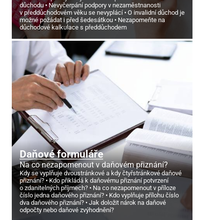
důchodu
Nevyčerpání podpory v nezaměstnanosti
v předdůchodovém věku se nevyplácí
O invalidní důchod je
možné požádat i před šedesátkou
Nezapomeňte na
důchodové kalkulace s předdůchodem
Daňové formuláře
Na co nezapomenout v daňovém přiznání?
Kdy se vyplňuje dvoustránkové a kdy čtyřstránkové daňové
přiznání?
Kdo přikládá k daňovému přiznání potvrzení
o zdanitelných příjmech?
Na co nezapomenout v příloze
číslo jedna daňového přiznání?
Kdo vyplňuje přílohu číslo
dva daňového přiznání?
Jak doložit nárok na daňové
odpočty nebo daňové zvýhodnění?