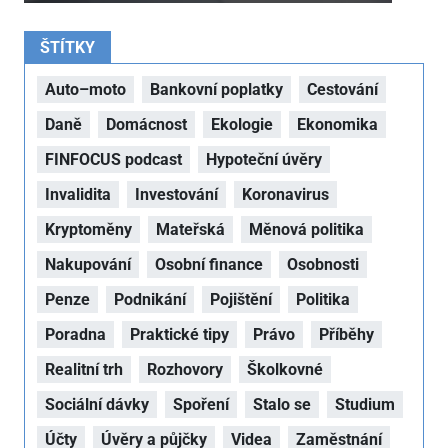
ŠTÍTKY
Auto–moto
Bankovní poplatky
Cestování
Daně
Domácnost
Ekologie
Ekonomika
FINFOCUS podcast
Hypoteční úvěry
Invalidita
Investování
Koronavirus
Kryptoměny
Mateřská
Měnová politika
Nakupování
Osobní finance
Osobnosti
Penze
Podnikání
Pojištění
Politika
Poradna
Praktické tipy
Právo
Příběhy
Realitní trh
Rozhovory
Školkovné
Sociální dávky
Spoření
Stalo se
Studium
Účty
Úvěry a půjčky
Videa
Zaměstnání