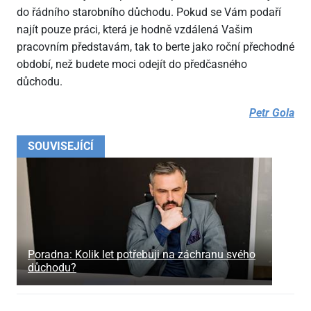
do řádního starobního důchodu. Pokud se Vám podaří
najít pouze práci, která je hodně vzdálená Vašim
pracovním představám, tak to berte jako roční přechodné
období, než budete moci odejít do předčasného
důchodu.
Petr Gola
SOUVISEJÍCÍ
Poradna: Kolik let potřebuji na záchranu svého
důchodu?