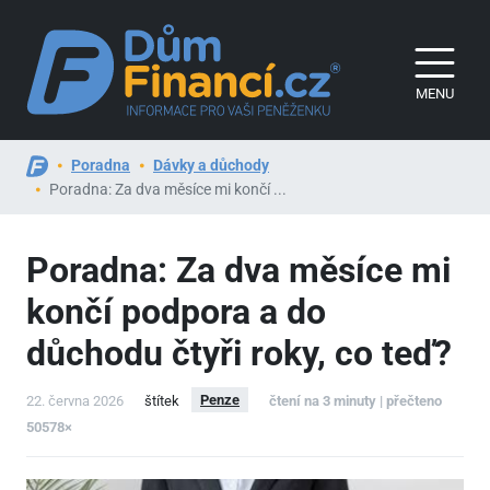
MENU
Poradna
Dávky a důchody
Poradna: Za dva měsíce mi končí ...
Poradna: Za dva měsíce mi
končí podpora a do
důchodu čtyři roky, co teď?
Penze
22. června 2026
štítek
čtení na 3 minuty | přečteno
50578×