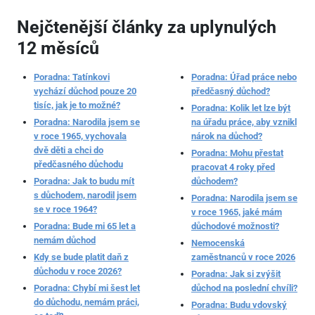
Nejčtenější články za uplynulých
12 měsíců
Poradna: Tatínkovi
Poradna: Úřad práce nebo
vychází důchod pouze 20
předčasný důchod?
tisíc, jak je to možné?
Poradna: Kolik let lze být
Poradna: Narodila jsem se
na úřadu práce, aby vznikl
v roce 1965, vychovala
nárok na důchod?
dvě děti a chci do
Poradna: Mohu přestat
předčasného důchodu
pracovat 4 roky před
Poradna: Jak to budu mít
důchodem?
s důchodem, narodil jsem
Poradna: Narodila jsem se
se v roce 1964?
v roce 1965, jaké mám
Poradna: Bude mi 65 let a
důchodové možnosti?
nemám důchod
Nemocenská
Kdy se bude platit daň z
zaměstnanců v roce 2026
důchodu v roce 2026?
Poradna: Jak si zvýšit
Poradna: Chybí mi šest let
důchod na poslední chvíli?
do důchodu, nemám práci,
Poradna: Budu vdovský