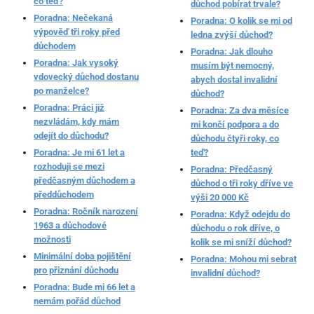
co teď?
důchod pobírat trvale?
Poradna: Nečekaná
Poradna: O kolik se mi od
výpověď tři roky před
ledna zvýší důchod?
důchodem
Poradna: Jak dlouho
Poradna: Jak vysoký
musím být nemocný,
vdovecký důchod dostanu
abych dostal invalidní
po manželce?
důchod?
Poradna: Práci již
Poradna: Za dva měsíce
nezvládám, kdy mám
mi končí podpora a do
odejít do důchodu?
důchodu čtyři roky, co
Poradna: Je mi 61 let a
teď?
rozhoduji se mezi
Poradna: Předčasný
předčasným důchodem a
důchod o tři roky dříve ve
předdůchodem
výši 20 000 Kč
Poradna: Ročník narození
Poradna: Když odejdu do
1963 a důchodové
důchodu o rok dříve, o
možnosti
kolik se mi sníží důchod?
Minimální doba pojištění
Poradna: Mohou mi sebrat
pro přiznání důchodu
invalidní důchod?
Poradna: Bude mi 66 let a
nemám pořád důchod