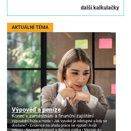
další kalkulačky
AKTUÁLNÍ TÉMA
Výpověď a peníze
Konec v zaměstnání a finanční zajištění
Výpovědní lhůta a mzda
Jak vysoké je odstupné a kdy se
dostane?
Evidence na úřadu práce se vyplatí i kvůli
měsíci
Nezaměstnanost a daňová vratka
Nástup do