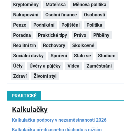
Kryptoměny
Mateřská
Měnová politika
Nakupování
Osobní finance
Osobnosti
Penze
Podnikání
Pojištění
Politika
Poradna
Praktické tipy
Právo
Příběhy
Realitní trh
Rozhovory
Školkovné
Sociální dávky
Spoření
Stalo se
Studium
Účty
Úvěry a půjčky
Videa
Zaměstnání
Zdraví
Životní styl
PRAKTICKÉ
Kalkulačky
Kalkulačka podpory v nezaměstnanosti 2026
Kalkulačka předčasného důchodu s nižším