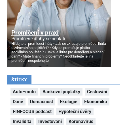
Promlčení v praxi
Promlčené dluhy se neplatí
Hlídejte si promlčecí lhůty
Jak se zkracuje promlčecí lhůta
u zdravotního pojištění?
Kdy se promlčuje platba
sociálního pojištění?
Jaká je lhůta pro doměření a placení
daní?
Máte finanční problémy? Neodkládejte je, na
promlčení nespoléhejte
ŠTÍTKY
Auto–moto
Bankovní poplatky
Cestování
Daně
Domácnost
Ekologie
Ekonomika
FINFOCUS podcast
Hypoteční úvěry
Invalidita
Investování
Koronavirus