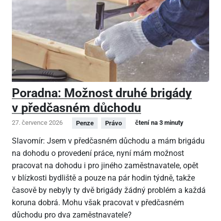
Poradna: Možnost druhé brigády
v předčasném důchodu
27. července 2026
čtení na 3 minuty
Penze
Právo
Slavomír: Jsem v předčasném důchodu a mám brigádu
na dohodu o provedení práce, nyní mám možnost
pracovat na dohodu i pro jiného zaměstnavatele, opět
v blízkosti bydliště a pouze na pár hodin týdně, takže
časově by nebyly ty dvě brigády žádný problém a každá
koruna dobrá. Mohu však pracovat v předčasném
důchodu pro dva zaměstnavatele?