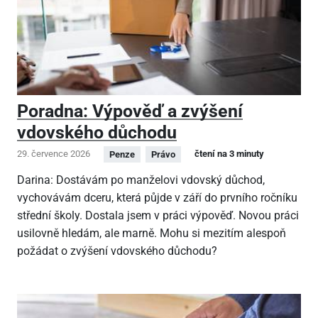
Poradna: Výpověď a zvýšení
vdovského důchodu
29. července 2026
čtení na 3 minuty
Penze
Právo
Darina: Dostávám po manželovi vdovský důchod,
vychovávám dceru, která půjde v září do prvního ročníku
střední školy. Dostala jsem v práci výpověď. Novou práci
usilovně hledám, ale marně. Mohu si mezitím alespoň
požádat o zvýšení vdovského důchodu?