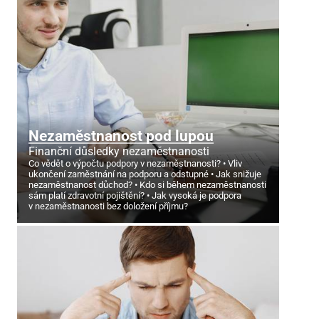
Nezaměstnanost pod lupou
Finanční důsledky nezaměstnanosti
Co vědět o výpočtu podpory v nezaměstnanosti?
Vliv
ukončení zaměstnání na podporu a odstupné
Jak snižuje
nezaměstnanost důchod?
Kdo si během nezaměstnanosti
sám platí zdravotní pojištění?
Jak vysoká je podpora
v nezaměstnanosti bez doložení příjmu?