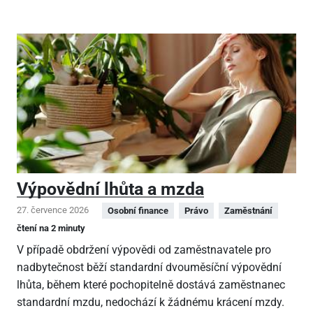
Výpovědní lhůta a mzda
27. července 2026
Osobní finance
Právo
Zaměstnání
čtení na 2 minuty
V případě obdržení výpovědi od zaměstnavatele pro
nadbytečnost běží standardní dvouměsíční výpovědní
lhůta, během které pochopitelně dostává zaměstnanec
standardní mzdu, nedochází k žádnému krácení mzdy.