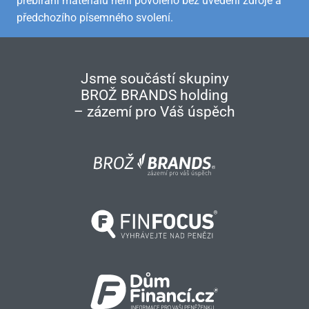
přebírání materiálů není povoleno bez uvedení zdroje a
předchozího písemného svolení.
Jsme součástí skupiny
BROŽ BRANDS holding
– zázemí pro Váš úspěch