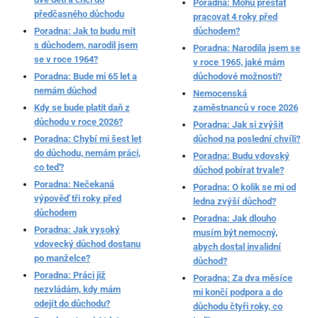
Poradna: Mohu přestat
předčasného důchodu
pracovat 4 roky před
Poradna: Jak to budu mít
důchodem?
s důchodem, narodil jsem
Poradna: Narodila jsem se
se v roce 1964?
v roce 1965, jaké mám
Poradna: Bude mi 65 let a
důchodové možnosti?
nemám důchod
Nemocenská
Kdy se bude platit daň z
zaměstnanců v roce 2026
důchodu v roce 2026?
Poradna: Jak si zvýšit
Poradna: Chybí mi šest let
důchod na poslední chvíli?
do důchodu, nemám práci,
Poradna: Budu vdovský
co teď?
důchod pobírat trvale?
Poradna: Nečekaná
Poradna: O kolik se mi od
výpověď tři roky před
ledna zvýší důchod?
důchodem
Poradna: Jak dlouho
Poradna: Jak vysoký
musím být nemocný,
vdovecký důchod dostanu
abych dostal invalidní
po manželce?
důchod?
Poradna: Práci již
Poradna: Za dva měsíce
nezvládám, kdy mám
mi končí podpora a do
odejít do důchodu?
důchodu čtyři roky, co