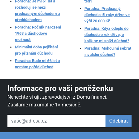
Poradna: Je mi 61 let a
teď?
rozhoduji se mezi
Poradna: Předčasný
předčasným důchodem a
důchod o tři roky dříve ve
předdůchodem
výši 20 000 Kč
Poradna: Ročník narození
Poradna: Když odejdu do
1963 a důchodové
důchodu o rok dříve, o
možnosti
kolik se mi sníží důchod?
Minimální doba pojištění
Poradna: Mohou mi sebrat
pro přiznání důchodu
invalidní důchod?
Poradna: Bude mi 66 let a
nemám pořád důchod
Informace pro vaši peněženku
Nenechte si ujít zpravodajství z Domu financí.
Zasíláme maximálně 1× měsíčně.
váš email
Odebírat