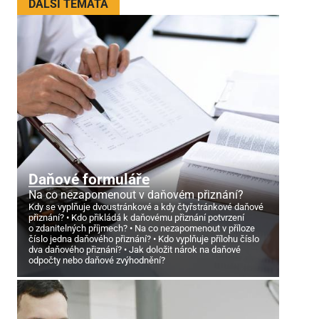
DALŠÍ TÉMATA
Daňové formuláře
Na co nezapomenout v daňovém přiznání?
Kdy se vyplňuje dvoustránkové a kdy čtyřstránkové daňové
přiznání?
Kdo přikládá k daňovému přiznání potvrzení
o zdanitelných příjmech?
Na co nezapomenout v příloze
číslo jedna daňového přiznání?
Kdo vyplňuje přílohu číslo
dva daňového přiznání?
Jak doložit nárok na daňové
odpočty nebo daňové zvýhodnění?