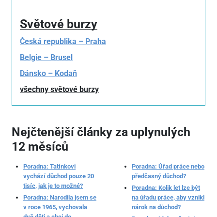
Světové burzy
Česká republika – Praha
Belgie – Brusel
Dánsko – Kodaň
všechny světové burzy
Nejčtenější články za uplynulých
12 měsíců
Poradna: Tatínkovi
Poradna: Úřad práce nebo
vychází důchod pouze 20
předčasný důchod?
tisíc, jak je to možné?
Poradna: Kolik let lze být
Poradna: Narodila jsem se
na úřadu práce, aby vznikl
v roce 1965, vychovala
nárok na důchod?
dvě děti a chci do