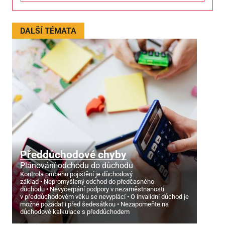
DALŠÍ TÉMATA
Předdůchodové chyby
Plánování odchodu do důchodu
Kontrola průběhu pojištění je důchodový
základ
Nepromyšlený odchod do předčasného
důchodu
Nevyčerpání podpory v nezaměstnanosti
v předdůchodovém věku se nevyplácí
O invalidní důchod je
možné požádat i před šedesátkou
Nezapomeňte na
důchodové kalkulace s předdůchodem