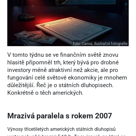
foto:
Canva, ilustrační fotografie
V tomto týdnu se ve finančním světě znovu
hlasitě připomněl trh, který bývá pro drobné
investory méně atraktivní než akcie, ale pro
fungování celé světové ekonomiky je mnohem
důležitější. Řeč je o státních dluhopisech.
Konkrétně o těch amerických.
Mrazivá paralela s rokem 2007
Výnosy třicetiletých amerických státních dluhopisů