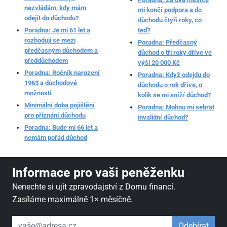
nezvládám, kdy mám
mi končí podpora a do
odejít do důchodu?
důchodu čtyři roky, co
Poradna: Je mi 61 let a
teď?
rozhoduji se mezi
Poradna: Předčasný
předčasným důchodem a
důchod o tři roky dříve ve
předdůchodem
výši 20 000 Kč
Poradna: Ročník narození
Poradna: Když odejdu do
1963 a důchodové
důchodu o rok dříve, o
možnosti
kolik se mi sníží důchod?
Minimální doba pojištění
Poradna: Mohou mi sebrat
pro přiznání důchodu
invalidní důchod?
Poradna: Bude mi 66 let a
nemám pořád důchod
Informace pro vaši peněženku
Nenechte si ujít zpravodajství z Domu financí.
Zasíláme maximálně 1× měsíčně.
váš email
Odebírat