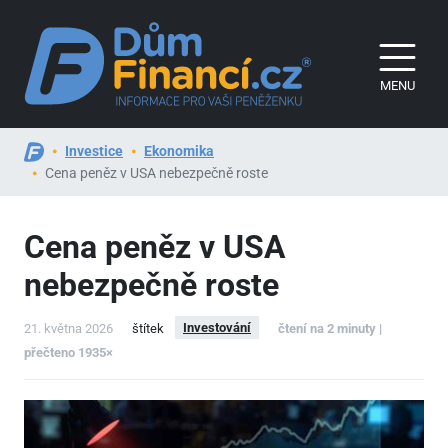
MENU
Investice
Ekonomika
Cena peněz v USA nebezpečně roste
Cena peněz v USA
nebezpečně roste
Investování
21. května 2026
štítek
čtení na 2 minuty |
přečteno 1935×