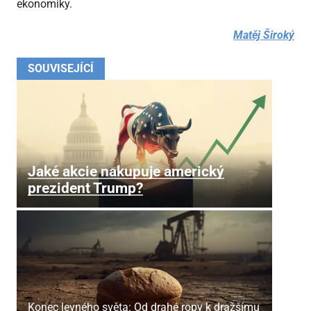
ekonomiky.
Matěj Široký
SOUVISEJÍCÍ
Jaké akcie nakupuje americký
prezident Trump?
Konec levného světa: Od drahé ropy k dražšímu