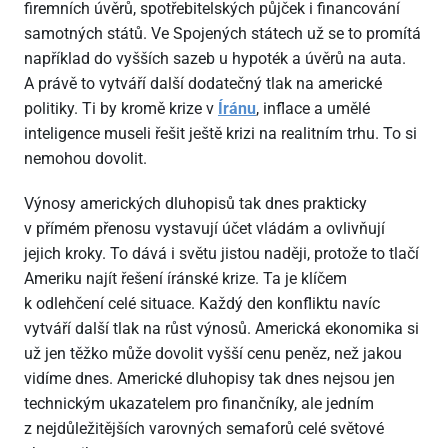
firemních úvěrů, spotřebitelských půjček i financování
samotných států. Ve Spojených státech už se to promítá
například do vyšších sazeb u hypoték a úvěrů na auta.
A právě to vytváří další dodatečný tlak na americké
politiky. Ti by kromě krize v
Íránu
, inflace a umělé
inteligence museli řešit ještě krizi na realitním trhu. To si
nemohou dovolit.
Výnosy amerických dluhopisů tak dnes prakticky
v přímém přenosu vystavují účet vládám a ovlivňují
jejich kroky. To dává i světu jistou naději, protože to tlačí
Ameriku najít řešení íránské krize. Ta je klíčem
k odlehčení celé situace. Každý den konfliktu navíc
vytváří další tlak na růst výnosů. Americká ekonomika si
už jen těžko může dovolit vyšší cenu peněz, než jakou
vidíme dnes. Americké dluhopisy tak dnes nejsou jen
technickým ukazatelem pro finančníky, ale jedním
z nejdůležitějších varovných semaforů celé světové