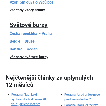
Vzor: Smlouva o výpůjčce
všechny vzory smluv
Světové burzy
Česká republika – Praha
Belgie – Brusel
Dánsko – Kodaň
všechny světové burzy
Nejčtenější články za uplynulých
12 měsíců
Poradna: Tatínkovi
Poradna: Úřad práce nebo
vychází důchod pouze 20
předčasný důchod?
tisíc, jak je to možné?
Poradna: Kolik let lze být