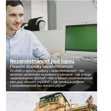
Nezaměstnanost pod lupou
Finanční důsledky nezaměstnanosti
Co vědět o výpočtu podpory v nezaměstnanosti?
Vliv
ukončení zaměstnání na podporu a odstupné
Jak snižuje
nezaměstnanost důchod?
Kdo si během nezaměstnanosti
sám platí zdravotní pojištění?
Jak vysoká je podpora
v nezaměstnanosti bez doložení příjmu?