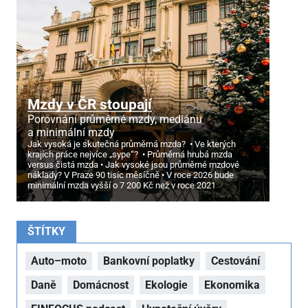
Mzdy v ČR stoupají
Porovnání průměrné mzdy, mediánu
a minimální mzdy
Jak vysoká je skutečná průměrná mzda?
Ve kterých
krajích práce nejvíce „sype“?
Průměrná hrubá mzda
versus čistá mzda
Jak vysoké jsou průměrné mzdové
náklady? V Praze 90 tisíc měsíčně
V roce 2026 bude
minimální mzda vyšší o 7
200 Kč než v roce 2021
ŠTÍTKY
Auto–moto
Bankovní poplatky
Cestování
Daně
Domácnost
Ekologie
Ekonomika