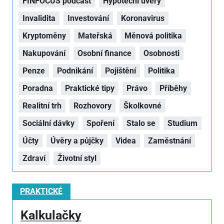
FINFOCUS podcast
Hypoteční úvěry
Invalidita
Investování
Koronavirus
Kryptoměny
Mateřská
Měnová politika
Nakupování
Osobní finance
Osobnosti
Penze
Podnikání
Pojištění
Politika
Poradna
Praktické tipy
Právo
Příběhy
Realitní trh
Rozhovory
Školkovné
Sociální dávky
Spoření
Stalo se
Studium
Účty
Úvěry a půjčky
Videa
Zaměstnání
Zdraví
Životní styl
PRAKTICKÉ
Kalkulačky