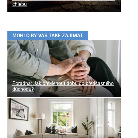
chlebu
MOHLO BY VÁS TAKÉ ZAJÍMAT
Poradna: Jak překlenout dobu do předčasného
důchodu?