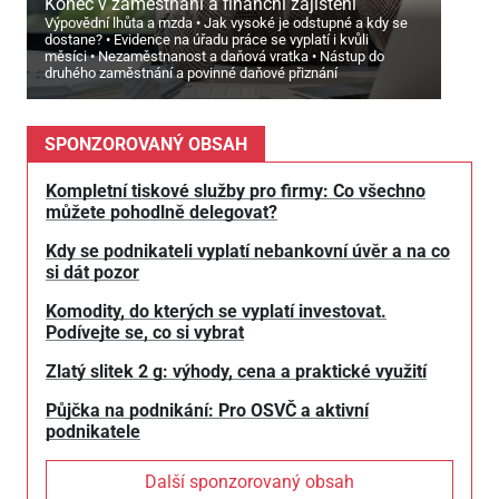
Konec v zaměstnání a finanční zajištění
Výpovědní lhůta a mzda
Jak vysoké je odstupné a kdy se
dostane?
Evidence na úřadu práce se vyplatí i kvůli
měsíci
Nezaměstnanost a daňová vratka
Nástup do
druhého zaměstnání a povinné daňové přiznání
SPONZOROVANÝ OBSAH
Kompletní tiskové služby pro firmy: Co všechno
můžete pohodlně delegovat?
Kdy se podnikateli vyplatí nebankovní úvěr a na co
si dát pozor
Komodity, do kterých se vyplatí investovat.
Podívejte se, co si vybrat
Zlatý slitek 2 g: výhody, cena a praktické využití
Půjčka na podnikání: Pro OSVČ a aktivní
podnikatele
Další sponzorovaný obsah