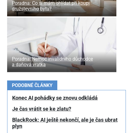
Poradna: Co si mám ohlídat při koupi
družstevního bytu?
Poradna: Nemoc invalidního důchodce
a daňová vratka
PODOBNÉ ČLÁNKY
Konec AI pohádky se znovu odkládá
Je čas vrátit se ke zlatu?
BlackRock: AI ještě nekončí, ale je čas ubrat
plyn