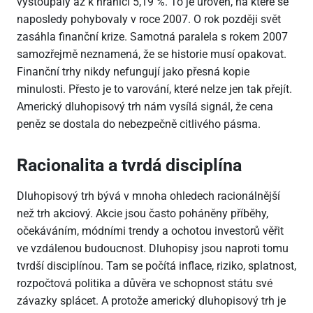
vystoupaly až k hranici 5,19 %. To je úroveň, na které se
naposledy pohybovaly v roce 2007. O rok později svět
zasáhla finanční krize. Samotná paralela s rokem 2007
samozřejmě neznamená, že se historie musí opakovat.
Finanční trhy nikdy nefungují jako přesná kopie
minulosti. Přesto je to varování, které nelze jen tak přejít.
Americký dluhopisový trh nám vysílá signál, že cena
peněz se dostala do nebezpečně citlivého pásma.
Racionalita a tvrdá disciplína
Dluhopisový trh bývá v mnoha ohledech racionálnější
než trh akciový. Akcie jsou často poháněny příběhy,
očekáváním, módními trendy a ochotou investorů věřit
ve vzdálenou budoucnost. Dluhopisy jsou naproti tomu
tvrdší disciplínou. Tam se počítá inflace, riziko, splatnost,
rozpočtová politika a důvěra ve schopnost státu své
závazky splácet. A protože americký dluhopisový trh je