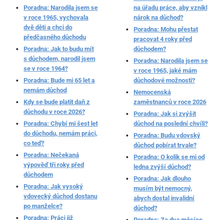
Poradna: Narodila jsem se
na úřadu práce, aby vznikl
v roce 1965, vychovala
nárok na důchod?
dvě děti a chci do
Poradna: Mohu přestat
předčasného důchodu
pracovat 4 roky před
Poradna: Jak to budu mít
důchodem?
s důchodem, narodil jsem
Poradna: Narodila jsem se
se v roce 1964?
v roce 1965, jaké mám
Poradna: Bude mi 65 let a
důchodové možnosti?
nemám důchod
Nemocenská
Kdy se bude platit daň z
zaměstnanců v roce 2026
důchodu v roce 2026?
Poradna: Jak si zvýšit
Poradna: Chybí mi šest let
důchod na poslední chvíli?
do důchodu, nemám práci,
Poradna: Budu vdovský
co teď?
důchod pobírat trvale?
Poradna: Nečekaná
Poradna: O kolik se mi od
výpověď tři roky před
ledna zvýší důchod?
důchodem
Poradna: Jak dlouho
Poradna: Jak vysoký
musím být nemocný,
vdovecký důchod dostanu
abych dostal invalidní
po manželce?
důchod?
Poradna: Práci již
Poradna: Za dva měsíce