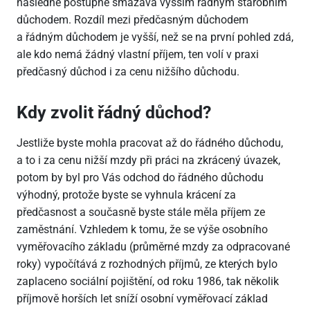
následně postupně smazává vyšším řádným starobním
důchodem. Rozdíl mezi předčasným důchodem
a řádným důchodem je vyšší, než se na první pohled zdá,
ale kdo nemá žádný vlastní příjem, ten volí v praxi
předčasný důchod i za cenu nižšího důchodu.
Kdy zvolit řádný důchod?
Jestliže byste mohla pracovat až do řádného důchodu,
a to i za cenu nižší mzdy při práci na zkrácený úvazek,
potom by byl pro Vás odchod do řádného důchodu
výhodný, protože byste se vyhnula krácení za
předčasnost a současně byste stále měla příjem ze
zaměstnání. Vzhledem k tomu, že se výše osobního
vyměřovacího základu (průměrné mzdy za odpracované
roky) vypočítává z rozhodných příjmů, ze kterých bylo
zaplaceno sociální pojištění, od roku 1986, tak několik
příjmově horších let sníží osobní vyměřovací základ