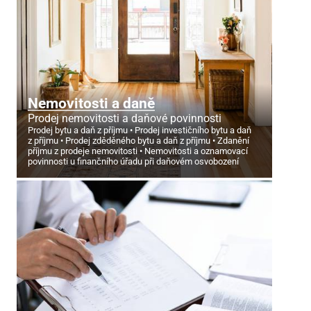
Nemovitosti a daně
Prodej nemovitosti a daňové povinnosti
Prodej bytu a daň z příjmu
Prodej investičního bytu a daň
z příjmu
Prodej zděděného bytu a daň z příjmu
Zdanění
příjmu z prodeje nemovitosti
Nemovitosti a oznamovací
povinnosti u finančního úřadu při daňovém osvobození