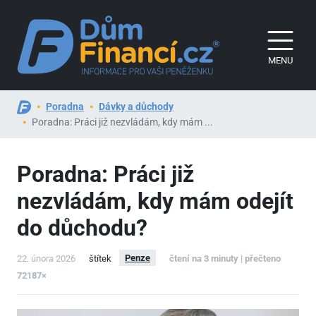
MENU
Poradna
Dávky a důchody
Poradna: Práci již nezvládám, kdy mám ...
Poradna: Práci již
nezvládám, kdy mám odejít
do důchodu?
Penze
22. února 2026
štítek
čtení na 3 minuty | přečteno
72187×