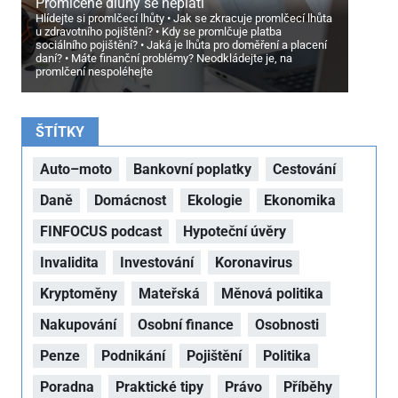
Promlčené dluhy se neplatí
Hlídejte si promlčecí lhůty
Jak se zkracuje promlčecí lhůta
u zdravotního pojištění?
Kdy se promlčuje platba
sociálního pojištění?
Jaká je lhůta pro doměření a placení
daní?
Máte finanční problémy? Neodkládejte je, na
promlčení nespoléhejte
ŠTÍTKY
Auto–moto
Bankovní poplatky
Cestování
Daně
Domácnost
Ekologie
Ekonomika
FINFOCUS podcast
Hypoteční úvěry
Invalidita
Investování
Koronavirus
Kryptoměny
Mateřská
Měnová politika
Nakupování
Osobní finance
Osobnosti
Penze
Podnikání
Pojištění
Politika
Poradna
Praktické tipy
Právo
Příběhy