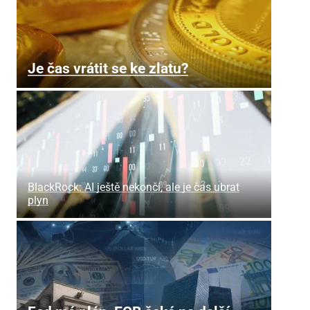
Je čas vrátit se ke zlatu?
BlackRock: AI ještě nekončí, ale je čas ubrat
plyn