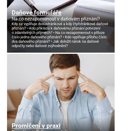
Daňové formuláře
Na co nezapomenout v daňovém přiznání?
Kdy se vyplňuje dvoustránkové a kdy čtyřstránkové daňové
přiznání?
Kdo přikládá k daňovému přiznání potvrzení
o zdanitelných příjmech?
Na co nezapomenout v příloze
číslo jedna daňového přiznání?
Kdo vyplňuje přílohu číslo
dva daňového přiznání?
Jak doložit nárok na daňové
odpočty nebo daňové zvýhodnění?
Promlčení v praxi