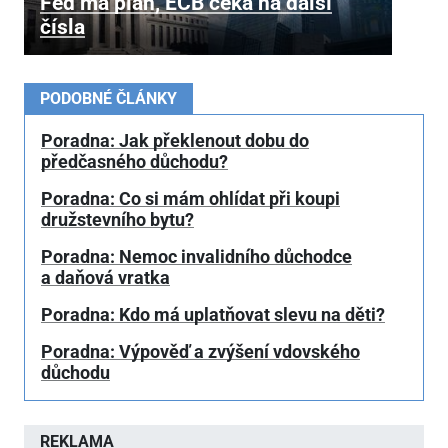
Fed má plán, ECB čeká na další
čísla
PODOBNÉ ČLÁNKY
Poradna: Jak překlenout dobu do
předčasného důchodu?
Poradna: Co si mám ohlídat při koupi
družstevního bytu?
Poradna: Nemoc invalidního důchodce
a daňová vratka
Poradna: Kdo má uplatňovat slevu na děti?
Poradna: Výpověď a zvýšení vdovského
důchodu
REKLAMA