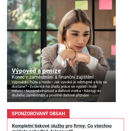
Výpověď a peníze
Konec v zaměstnání a finanční zajištění
Výpovědní lhůta a mzda
Jak vysoké je odstupné a kdy se
dostane?
Evidence na úřadu práce se vyplatí i kvůli
měsíci
Nezaměstnanost a daňová vratka
Nástup do
druhého zaměstnání a povinné daňové přiznání
SPONZOROVANÝ OBSAH
Kompletní tiskové služby pro firmy: Co všechno