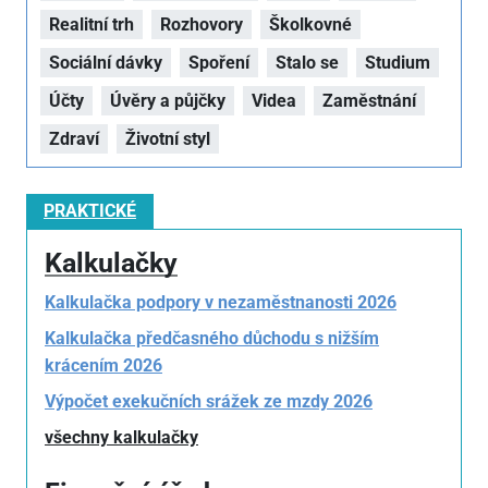
Realitní trh
Rozhovory
Školkovné
Sociální dávky
Spoření
Stalo se
Studium
Účty
Úvěry a půjčky
Videa
Zaměstnání
Zdraví
Životní styl
PRAKTICKÉ
Kalkulačky
Kalkulačka podpory v nezaměstnanosti 2026
Kalkulačka předčasného důchodu s nižším
krácením 2026
Výpočet exekučních srážek ze mzdy 2026
všechny kalkulačky