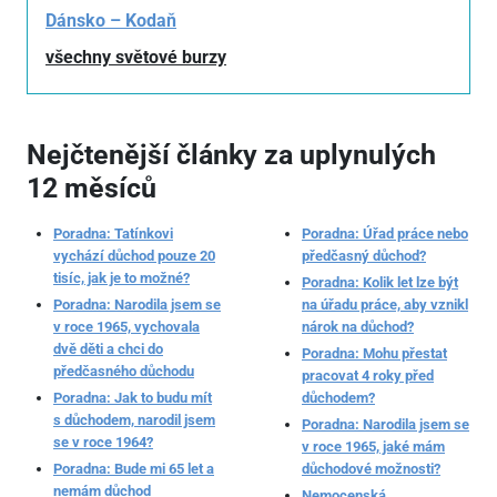
Dánsko – Kodaň
všechny světové burzy
Nejčtenější články za uplynulých
12 měsíců
Poradna: Tatínkovi
Poradna: Úřad práce nebo
vychází důchod pouze 20
předčasný důchod?
tisíc, jak je to možné?
Poradna: Kolik let lze být
Poradna: Narodila jsem se
na úřadu práce, aby vznikl
v roce 1965, vychovala
nárok na důchod?
dvě děti a chci do
Poradna: Mohu přestat
předčasného důchodu
pracovat 4 roky před
Poradna: Jak to budu mít
důchodem?
s důchodem, narodil jsem
Poradna: Narodila jsem se
se v roce 1964?
v roce 1965, jaké mám
Poradna: Bude mi 65 let a
důchodové možnosti?
nemám důchod
Nemocenská