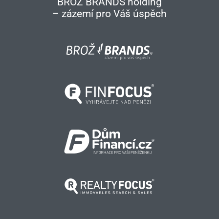
BROŽ BRANDS holding
– zázemí pro Váš úspěch