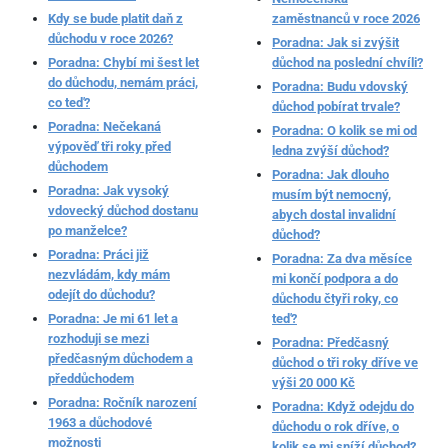
Kdy se bude platit daň z
zaměstnanců v roce 2026
důchodu v roce 2026?
Poradna: Jak si zvýšit
Poradna: Chybí mi šest let
důchod na poslední chvíli?
do důchodu, nemám práci,
Poradna: Budu vdovský
co teď?
důchod pobírat trvale?
Poradna: Nečekaná
Poradna: O kolik se mi od
výpověď tři roky před
ledna zvýší důchod?
důchodem
Poradna: Jak dlouho
Poradna: Jak vysoký
musím být nemocný,
vdovecký důchod dostanu
abych dostal invalidní
po manželce?
důchod?
Poradna: Práci již
Poradna: Za dva měsíce
nezvládám, kdy mám
mi končí podpora a do
odejít do důchodu?
důchodu čtyři roky, co
Poradna: Je mi 61 let a
teď?
rozhoduji se mezi
Poradna: Předčasný
předčasným důchodem a
důchod o tři roky dříve ve
předdůchodem
výši 20 000 Kč
Poradna: Ročník narození
Poradna: Když odejdu do
1963 a důchodové
důchodu o rok dříve, o
možnosti
kolik se mi sníží důchod?