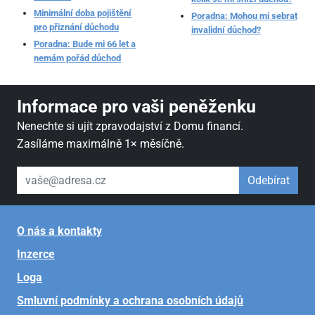
Minimální doba pojištění
Poradna: Mohou mi sebrat
pro přiznání důchodu
invalidní důchod?
Poradna: Bude mi 66 let a
nemám pořád důchod
Informace pro vaši peněženku
Nenechte si ujít zpravodajství z Domu financí.
Zasíláme maximálně 1× měsíčně.
váš email
Odebírat
O nás a kontakty
Inzerce
Loga
Smluvní podmínky a ochrana osobních údajů