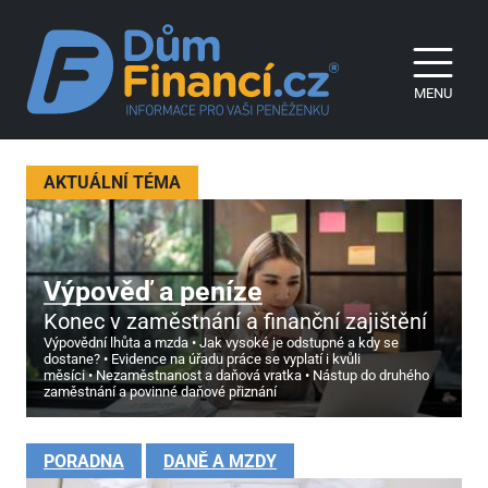
MENU
AKTUÁLNÍ TÉMA
Výpověď a peníze
Konec v zaměstnání a finanční zajištění
Výpovědní lhůta a mzda
Jak vysoké je odstupné a kdy se
dostane?
Evidence na úřadu práce se vyplatí i kvůli
měsíci
Nezaměstnanost a daňová vratka
Nástup do druhého
zaměstnání a povinné daňové přiznání
PORADNA
DANĚ A MZDY