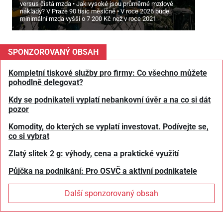
versus čistá mzda
Jak vysoké jsou průměrné mzdové
náklady? V Praze 90 tisíc měsíčně
V roce 2026 bude
minimální mzda vyšší o 7
200 Kč než v roce 2021
SPONZOROVANÝ OBSAH
Kompletní tiskové služby pro firmy: Co všechno můžete
pohodlně delegovat?
Kdy se podnikateli vyplatí nebankovní úvěr a na co si dát
pozor
Komodity, do kterých se vyplatí investovat. Podívejte se,
co si vybrat
Zlatý slitek 2 g: výhody, cena a praktické využití
Půjčka na podnikání: Pro OSVČ a aktivní podnikatele
Další sponzorovaný obsah