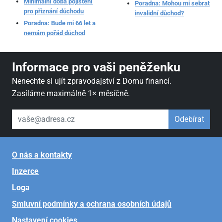
Minimální doba pojištění
Poradna: Mohou mi sebrat
pro přiznání důchodu
invalidní důchod?
Poradna: Bude mi 66 let a
nemám pořád důchod
Informace pro vaši peněženku
Nenechte si ujít zpravodajství z Domu financí.
Zasíláme maximálně 1× měsíčně.
váš email
Odebírat
O nás a kontakty
Inzerce
Loga
Smluvní podmínky a ochrana osobních údajů
Nastavení cookies