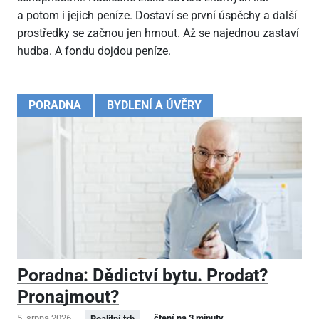
a potom i jejich peníze. Dostaví se první úspěchy a další
prostředky se začnou jen hrnout. Až se najednou zastaví
hudba. A fondu dojdou peníze.
PORADNA
BYDLENÍ A ÚVĚRY
Poradna: Dědictví bytu. Prodat?
Pronajmout?
5. srpna 2026
čtení na 3 minuty
Realitní trh