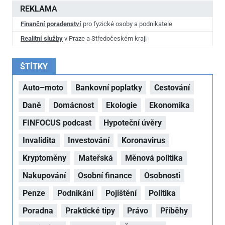
REKLAMA
Finanční poradenství
pro fyzické osoby a podnikatele
Realitní služby
v Praze a Středočeském kraji
ŠTÍTKY
Auto–moto
Bankovní poplatky
Cestování
Daně
Domácnost
Ekologie
Ekonomika
FINFOCUS podcast
Hypoteční úvěry
Invalidita
Investování
Koronavirus
Kryptoměny
Mateřská
Měnová politika
Nakupování
Osobní finance
Osobnosti
Penze
Podnikání
Pojištění
Politika
Poradna
Praktické tipy
Právo
Příběhy