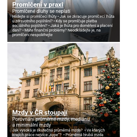
Promlčení v praxi
Promlčené dluhy se neplatí
Hlídejte si promlčecí lhůty
Jak se zkracuje promlčecí lhůta
u zdravotního pojištění?
Kdy se promlčuje platba
sociálního pojištění?
Jaká je lhůta pro doměření a placení
daní?
Máte finanční problémy? Neodkládejte je, na
promlčení nespoléhejte
Mzdy v ČR stoupají
Porovnání průměrné mzdy, mediánu
a minimální mzdy
Jak vysoká je skutečná průměrná mzda?
Ve kterých
krajích práce nejvíce „sype“?
Průměrná hrubá mzda