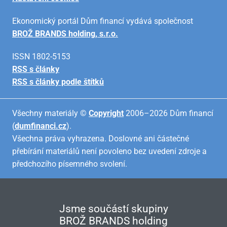
Ekonomický portál Dům financí vydává společnost
BROŽ BRANDS holding, s.r.o.
ISSN 1802-5153
RSS s články
RSS s články podle štítků
Všechny materiály ©
Copyright
2006–2026 Dům financí
(
dumfinanci.cz
).
Všechna práva vyhrazena. Doslovné ani částečné
přebírání materiálů není povoleno bez uvedení zdroje a
předchozího písemného svolení.
Jsme součástí skupiny
BROŽ BRANDS holding