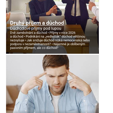
Druhý příjem a důchod
Důchodové příjmy pod lupou
Dvě zaměstnání a důchod
Příjmy v roce 2026
a důchod
Podnikání na „vedlejšák“ důchod většinou
nezvyšuje
Jak snižuje důchod nízká nemocenská nebo
podpora v nezaměstnanosti?
Nájemné je oblíbeným
pasivním příjmem, ale co důchod?