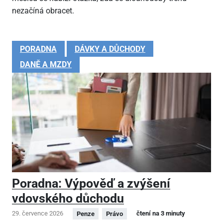
nezačíná obracet.
PORADNA
DÁVKY A DŮCHODY
DANĚ A MZDY
Poradna: Výpověď a zvýšení
vdovského důchodu
29. července 2026
čtení na 3 minuty
Penze
Právo