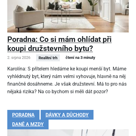
Poradna: Co si mám ohlídat při
koupi družstevního bytu?
2. srpna 2026
čtení na 3 minuty
Realitní trh
Karolína: S přítelem hledáme ke koupi menší byt. Máme
vyhlédnutý byt, který nám velmi vyhovuje, hlavně na něj
finančně dosáhneme. Je však družstevní. Má to pro nás
nějaká rizika? Na co bychom si měli dát pozor?
PORADNA
DÁVKY A DŮCHODY
DANĚ A MZDY