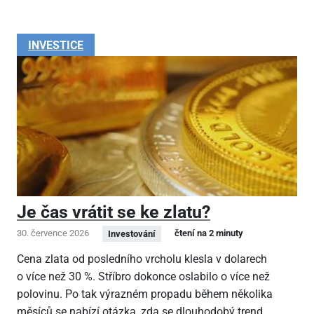
INVESTICE
Je čas vrátit se ke zlatu?
30. července 2026
čtení na 2 minuty
Investování
Cena zlata od posledního vrcholu klesla v dolarech
o více než 30 %. Stříbro dokonce oslabilo o více než
polovinu. Po tak výrazném propadu během několika
měsíců se nabízí otázka, zda se dlouhodobý trend