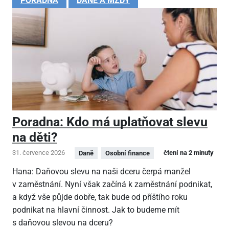
PORADNA
DANĚ A MZDY
Poradna: Kdo má uplatňovat slevu
na děti?
31. července 2026
čtení na 2 minuty
Daně
Osobní finance
Hana: Daňovou slevu na naši dceru čerpá manžel
v zaměstnání. Nyní však začíná k zaměstnání podnikat,
a když vše půjde dobře, tak bude od příštího roku
podnikat na hlavní činnost. Jak to budeme mít
s daňovou slevou na dceru?