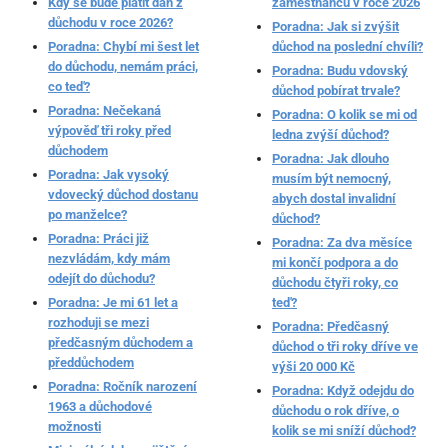
Kdy se bude platit daň z
zaměstnanců v roce 2026
důchodu v roce 2026?
Poradna: Jak si zvýšit
Poradna: Chybí mi šest let
důchod na poslední chvíli?
do důchodu, nemám práci,
Poradna: Budu vdovský
co teď?
důchod pobírat trvale?
Poradna: Nečekaná
Poradna: O kolik se mi od
výpověď tři roky před
ledna zvýší důchod?
důchodem
Poradna: Jak dlouho
Poradna: Jak vysoký
musím být nemocný,
vdovecký důchod dostanu
abych dostal invalidní
po manželce?
důchod?
Poradna: Práci již
Poradna: Za dva měsíce
nezvládám, kdy mám
mi končí podpora a do
odejít do důchodu?
důchodu čtyři roky, co
Poradna: Je mi 61 let a
teď?
rozhoduji se mezi
Poradna: Předčasný
předčasným důchodem a
důchod o tři roky dříve ve
předdůchodem
výši 20 000 Kč
Poradna: Ročník narození
Poradna: Když odejdu do
1963 a důchodové
důchodu o rok dříve, o
možnosti
kolik se mi sníží důchod?