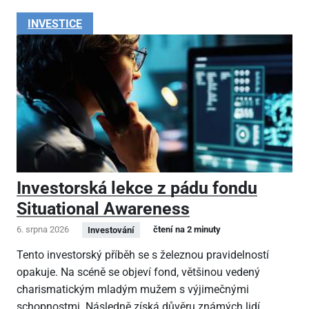
INVESTICE
Investorská lekce z pádu fondu
Situational Awareness
6. srpna 2026
čtení na 2 minuty
Investování
Tento investorský příběh se s železnou pravidelností
opakuje. Na scéně se objeví fond, většinou vedený
charismatickým mladým mužem s výjimečnými
schopnostmi. Následně získá důvěru známých lidí