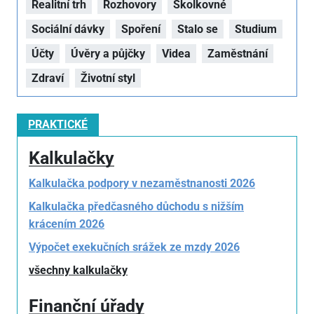
Realitní trh
Rozhovory
Školkovné
Sociální dávky
Spoření
Stalo se
Studium
Účty
Úvěry a půjčky
Videa
Zaměstnání
Zdraví
Životní styl
PRAKTICKÉ
Kalkulačky
Kalkulačka podpory v nezaměstnanosti 2026
Kalkulačka předčasného důchodu s nižším
krácením 2026
Výpočet exekučních srážek ze mzdy 2026
všechny kalkulačky
Finanční úřady