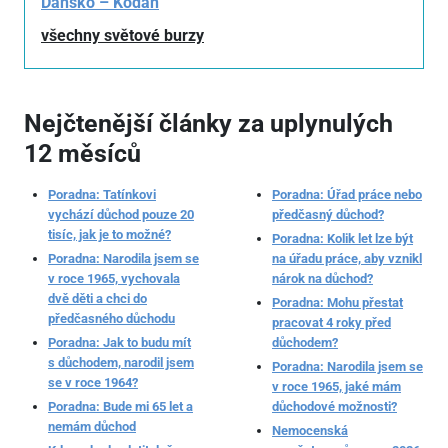
Dánsko – Kodaň
všechny světové burzy
Nejčtenější články za uplynulých
12 měsíců
Poradna: Tatínkovi
Poradna: Úřad práce nebo
vychází důchod pouze 20
předčasný důchod?
tisíc, jak je to možné?
Poradna: Kolik let lze být
Poradna: Narodila jsem se
na úřadu práce, aby vznikl
v roce 1965, vychovala
nárok na důchod?
dvě děti a chci do
Poradna: Mohu přestat
předčasného důchodu
pracovat 4 roky před
Poradna: Jak to budu mít
důchodem?
s důchodem, narodil jsem
Poradna: Narodila jsem se
se v roce 1964?
v roce 1965, jaké mám
Poradna: Bude mi 65 let a
důchodové možnosti?
nemám důchod
Nemocenská