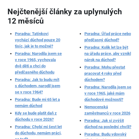
Nejčtenější články za uplynulých
12 měsíců
Poradna: Tatínkovi
Poradna: Úřad práce nebo
vychází důchod pouze 20
předčasný důchod?
tisíc, jak je to možné?
Poradna: Kolik let lze být
Poradna: Narodila jsem se
na úřadu práce, aby vznikl
v roce 1965, vychovala
nárok na důchod?
dvě děti a chci do
Poradna: Mohu přestat
předčasného důchodu
pracovat 4 roky před
Poradna: Jak to budu mít
důchodem?
s důchodem, narodil jsem
Poradna: Narodila jsem se
se v roce 1964?
v roce 1965, jaké mám
Poradna: Bude mi 65 let a
důchodové možnosti?
nemám důchod
Nemocenská
Kdy se bude platit daň z
zaměstnanců v roce 2026
důchodu v roce 2026?
Poradna: Jak si zvýšit
Poradna: Chybí mi šest let
důchod na poslední chvíli?
do důchodu, nemám práci,
Poradna: Budu vdovský