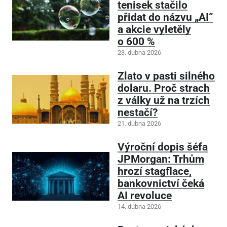
tenisek stačilo
přidat do názvu „AI“
a akcie vyletěly
o 600 %
23. dubna 2026
Zlato v pasti silného
dolaru. Proč strach
z války už na trzích
nestačí?
21. dubna 2026
Výroční dopis šéfa
JPMorgan: Trhům
hrozí stagflace,
bankovnictví čeká
AI revoluce
14. dubna 2026