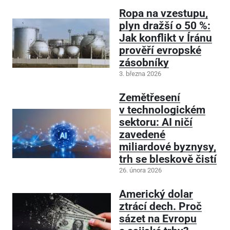
Ropa na vzestupu,
plyn dražší o 50 %:
Jak konflikt v Íránu
prověří evropské
zásobníky
3. března 2026
Zemětřesení
v technologickém
sektoru: AI ničí
zavedené
miliardové byznysy,
trh se bleskově čistí
26. února 2026
Americký dolar
ztrácí dech. Proč
sázet na Evropu