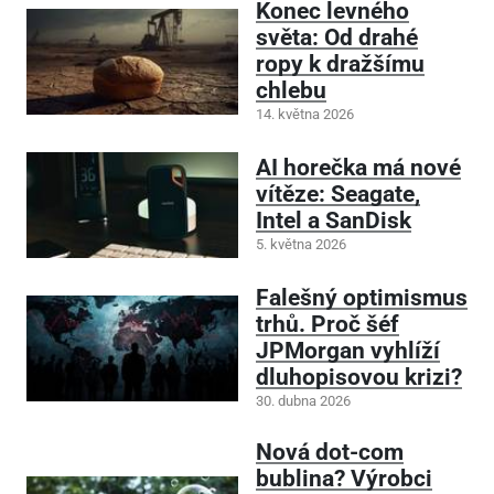
Konec levného
světa: Od drahé
ropy k dražšímu
chlebu
14. května 2026
AI horečka má nové
vítěze: Seagate,
Intel a SanDisk
5. května 2026
Falešný optimismus
trhů. Proč šéf
JPMorgan vyhlíží
dluhopisovou krizi?
30. dubna 2026
Nová dot-com
bublina? Výrobci