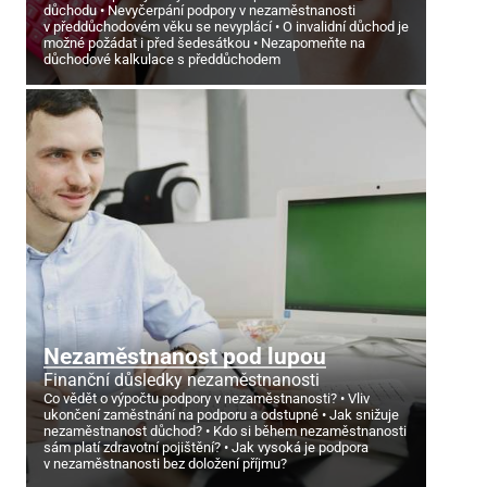
důchodu
Nevyčerpání podpory v nezaměstnanosti
v předdůchodovém věku se nevyplácí
O invalidní důchod je
možné požádat i před šedesátkou
Nezapomeňte na
důchodové kalkulace s předdůchodem
Nezaměstnanost pod lupou
Finanční důsledky nezaměstnanosti
Co vědět o výpočtu podpory v nezaměstnanosti?
Vliv
ukončení zaměstnání na podporu a odstupné
Jak snižuje
nezaměstnanost důchod?
Kdo si během nezaměstnanosti
sám platí zdravotní pojištění?
Jak vysoká je podpora
v nezaměstnanosti bez doložení příjmu?