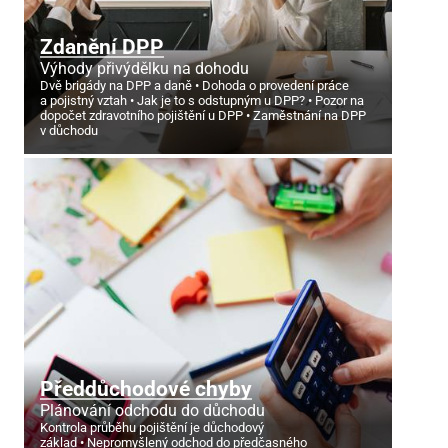
Zdanění DPP
Výhody přivýdělku na dohodu
Dvě brigády na DPP a daně
Dohoda o provedení práce
a pojistný vztah
Jak je to s odstupným u DPP?
Pozor na
dopočet zdravotního pojištění u DPP
Zaměstnání na DPP
v důchodu
Předdůchodové chyby
Plánování odchodu do důchodu
Kontrola průběhu pojištění je důchodový
základ
Nepromyšlený odchod do předčasného