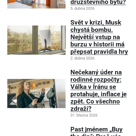
družstevního bytu?
5. dubna 2026
Svět v krizi, Musk
chystá bombu.
Největší vstup na
burzu v historii má
přepsat pravidla hry
2. dubna 2026
Nečekaný úder na
rodinné rozpočty:
Válka v Íránu se
protahuje, inflace je
zpět. Co všechno
zdraží?
31. března 2026
Past jménem „Buy