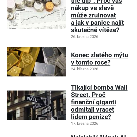
the dip“: Proč vás
nákup ve slevě
může zruinovat
a jak v panice najít
skutečné vítěze?
26. března 2026
Konec zlatého mýtu
v tomto roce?
24. března 2026
Tikající bomba Wall
Street. Proč
finanční giganti
odmítají vracet
lidem peníze?
17. března 2026