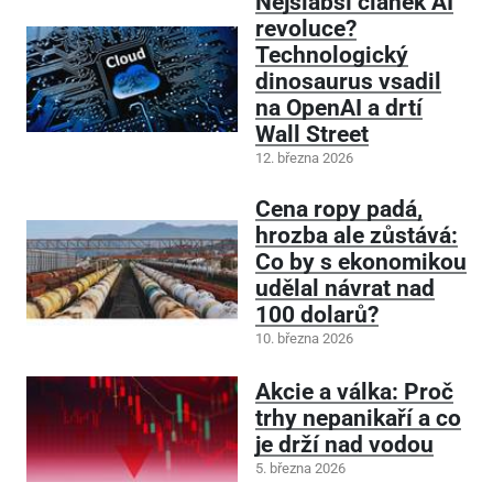
Nejslabší článek AI
revoluce?
Technologický
dinosaurus vsadil
na OpenAI a drtí
Wall Street
12. března 2026
Cena ropy padá,
hrozba ale zůstává:
Co by s ekonomikou
udělal návrat nad
100 dolarů?
10. března 2026
Akcie a válka: Proč
trhy nepanikaří a co
je drží nad vodou
5. března 2026