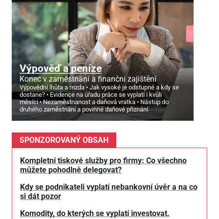
Výpověď a peníze
Konec v zaměstnání a finanční zajištění
Výpovědní lhůta a mzda
Jak vysoké je odstupné a kdy se
dostane?
Evidence na úřadu práce se vyplatí i kvůli
měsíci
Nezaměstnanost a daňová vratka
Nástup do
druhého zaměstnání a povinné daňové přiznání
SPONZOROVANÝ OBSAH
Kompletní tiskové služby pro firmy: Co všechno
můžete pohodlně delegovat?
Kdy se podnikateli vyplatí nebankovní úvěr a na co
si dát pozor
Komodity, do kterých se vyplatí investovat.