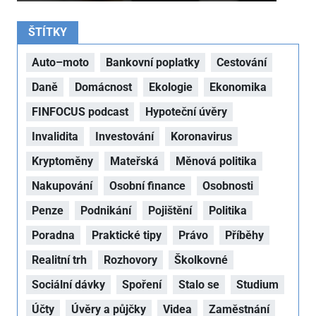
ŠTÍTKY
Auto–moto
Bankovní poplatky
Cestování
Daně
Domácnost
Ekologie
Ekonomika
FINFOCUS podcast
Hypoteční úvěry
Invalidita
Investování
Koronavirus
Kryptoměny
Mateřská
Měnová politika
Nakupování
Osobní finance
Osobnosti
Penze
Podnikání
Pojištění
Politika
Poradna
Praktické tipy
Právo
Příběhy
Realitní trh
Rozhovory
Školkovné
Sociální dávky
Spoření
Stalo se
Studium
Účty
Úvěry a půjčky
Videa
Zaměstnání