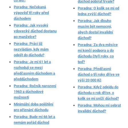
co teď?
důchod pobírat trvale?
Poradna: Nečekaná
Poradna: O kolik se mi od
výpověď tři roky před
ledna zvýší důchod?
důchodem
Poradna: Jak dlouho
Poradna: Jak vysoký
musím být nemocný,
vdovecký důchod dostanu
abych dostal invalidní
po manželce?
důchod?
Poradna: Práci již
Poradna: Za dva měsíce
nezvládám, kdy mám
mi končí podpora a do
odejít do důchodu?
důchodu čtyři roky, co
Poradna: Je mi 61 let a
teď?
rozhoduji se mezi
Poradna: Předčasný
předčasným důchodem a
důchod o tři roky dříve ve
předdůchodem
výši 20 000 Kč
Poradna: Ročník narození
Poradna: Když odejdu do
1963 a důchodové
důchodu o rok dříve, o
možnosti
kolik se mi sníží důchod?
Minimální doba pojištění
Poradna: Mohou mi sebrat
pro přiznání důchodu
invalidní důchod?
Poradna: Bude mi 66 let a
nemám pořád důchod