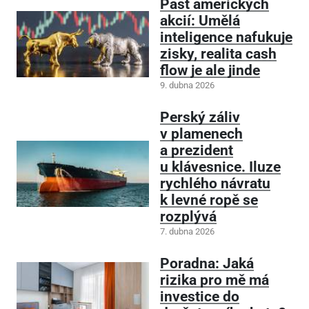
Past amerických
akcií: Umělá
inteligence nafukuje
zisky, realita cash
flow je ale jinde
9. dubna 2026
Perský záliv
v plamenech
a prezident
u klávesnice. Iluze
rychlého návratu
k levné ropě se
rozplývá
7. dubna 2026
Poradna: Jaká
rizika pro mě má
investice do