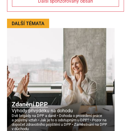
Další sponzorovaný obsah
DALŠÍ TÉMATA
Zdanění DPP
Výhody přivýdělku na dohodu
Dvě brigády na DPP a daně
Dohoda o provedení práce
a pojistný vztah
Jak je to s odstupným u DPP?
Pozor na
dopočet zdravotního pojištění u DPP
Zaměstnání na DPP
v důchodu