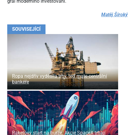
grál moderního investování.
Matěj Široký
SOUVISEJÍCÍ
Ropa nejdřív vyděsila trhy, teď mate centrální
bankéře
Raketový start na burze: Akcie SpaceX trhají