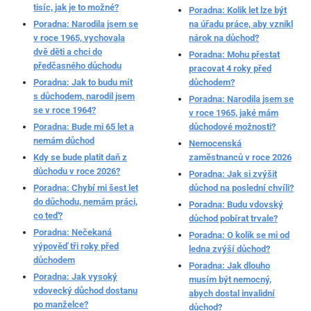
tisíc, jak je to možné?
Poradna: Kolik let lze být
Poradna: Narodila jsem se
na úřadu práce, aby vznikl
v roce 1965, vychovala
nárok na důchod?
dvě děti a chci do
Poradna: Mohu přestat
předčasného důchodu
pracovat 4 roky před
Poradna: Jak to budu mít
důchodem?
s důchodem, narodil jsem
Poradna: Narodila jsem se
se v roce 1964?
v roce 1965, jaké mám
Poradna: Bude mi 65 let a
důchodové možnosti?
nemám důchod
Nemocenská
Kdy se bude platit daň z
zaměstnanců v roce 2026
důchodu v roce 2026?
Poradna: Jak si zvýšit
Poradna: Chybí mi šest let
důchod na poslední chvíli?
do důchodu, nemám práci,
Poradna: Budu vdovský
co teď?
důchod pobírat trvale?
Poradna: Nečekaná
Poradna: O kolik se mi od
výpověď tři roky před
ledna zvýší důchod?
důchodem
Poradna: Jak dlouho
Poradna: Jak vysoký
musím být nemocný,
vdovecký důchod dostanu
abych dostal invalidní
po manželce?
důchod?