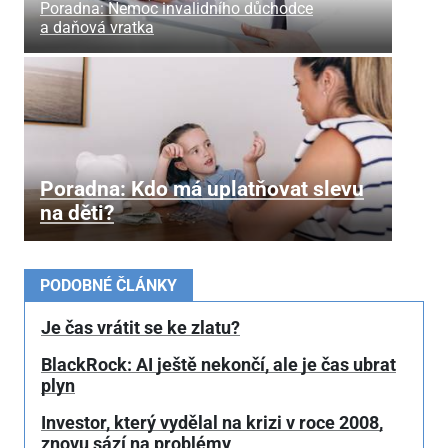
Poradna: Nemoc invalidního důchodce
a daňová vratka
Poradna: Kdo má uplatňovat slevu
na děti?
PODOBNÉ ČLÁNKY
Je čas vrátit se ke zlatu?
BlackRock: AI ještě nekončí, ale je čas ubrat
plyn
Investor, který vydělal na krizi v roce 2008,
znovu sází na problémy