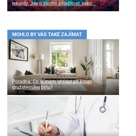
rekordy. Jde o životní příležitost, nebo…
MOHLO BY VÁS TAKÉ ZAJÍMAT
Poradna: Co si mám ohlídat při koupi
družstevního bytu?