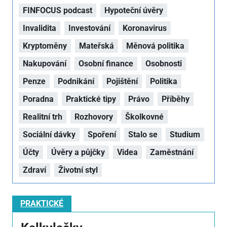
FINFOCUS podcast
Hypoteční úvěry
Invalidita
Investování
Koronavirus
Kryptoměny
Mateřská
Měnová politika
Nakupování
Osobní finance
Osobnosti
Penze
Podnikání
Pojištění
Politika
Poradna
Praktické tipy
Právo
Příběhy
Realitní trh
Rozhovory
Školkovné
Sociální dávky
Spoření
Stalo se
Studium
Účty
Úvěry a půjčky
Videa
Zaměstnání
Zdraví
Životní styl
PRAKTICKÉ