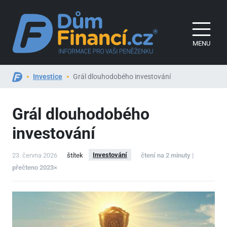
MENU
Investice
Grál dlouhodobého investování
Grál dlouhodobého
investování
Investování
23. června 2026
štítek
čtení na 2 minuty |
přečteno 2023×