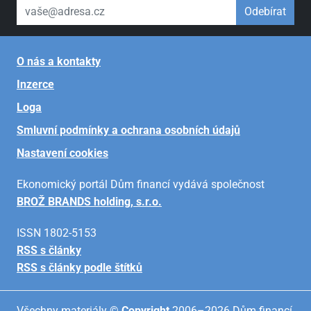
váš email
Odebírat
O nás a kontakty
Inzerce
Loga
Smluvní podmínky a ochrana osobních údajů
Nastavení cookies
Ekonomický portál Dům financí vydává společnost
BROŽ BRANDS holding, s.r.o.
ISSN 1802-5153
RSS s články
RSS s články podle štítků
Všechny materiály ©
Copyright
2006–2026 Dům financí