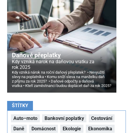
Daňové přeplatky
Kdy vzniká nárok na daňovou vratku za
rok 2025
Kdy vzniká nárok na roční daňový přeplatek?
Nevyužití
slevy na poplatníka
Komu sníží sleva na manželku daň
z příjmu za rok 2025?
Daňové odpočty a daňová
vratka
Kteří zaměstnanci budou doplácet daň za rok 2025?
ŠTÍTKY
Auto–moto
Bankovní poplatky
Cestování
Daně
Domácnost
Ekologie
Ekonomika