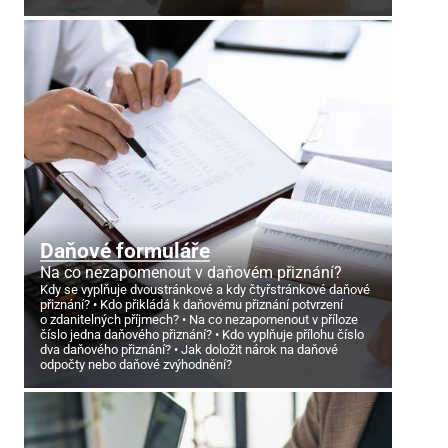
Daňové formuláře
Na co nezapomenout v daňovém přiznání?
Kdy se vyplňuje dvoustránkové a kdy čtyřstránkové daňové
přiznání?
Kdo přikládá k daňovému přiznání potvrzení
o zdanitelných příjmech?
Na co nezapomenout v příloze
číslo jedna daňového přiznání?
Kdo vyplňuje přílohu číslo
dva daňového přiznání?
Jak doložit nárok na daňové
odpočty nebo daňové zvýhodnění?