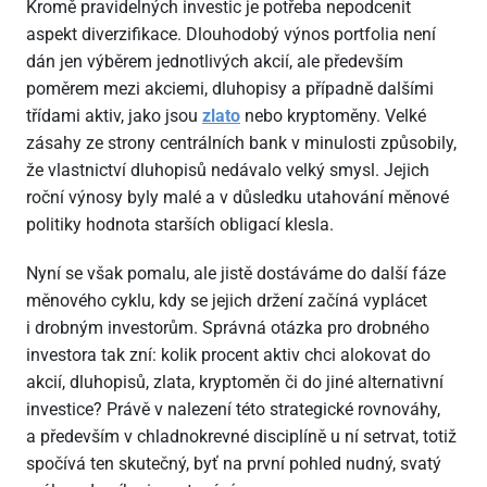
Kromě pravidelných investic je potřeba nepodcenit
aspekt diverzifikace. Dlouhodobý výnos portfolia není
dán jen výběrem jednotlivých akcií, ale především
poměrem mezi akciemi, dluhopisy a případně dalšími
třídami aktiv, jako jsou
zlato
nebo kryptoměny. Velké
zásahy ze strony centrálních bank v minulosti způsobily,
že vlastnictví dluhopisů nedávalo velký smysl. Jejich
roční výnosy byly malé a v důsledku utahování měnové
politiky hodnota starších obligací klesla.
Nyní se však pomalu, ale jistě dostáváme do další fáze
měnového cyklu, kdy se jejich držení začíná vyplácet
i drobným investorům. Správná otázka pro drobného
investora tak zní: kolik procent aktiv chci alokovat do
akcií, dluhopisů, zlata, kryptoměn či do jiné alternativní
investice? Právě v nalezení této strategické rovnováhy,
a především v chladnokrevné disciplíně u ní setrvat, totiž
spočívá ten skutečný, byť na první pohled nudný, svatý