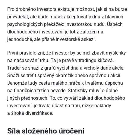
Pro drobného investora existuje možnost, jak si na burze
přivydělat, ale bude muset akceptovat jednu z hlavních
psychologických překážek: investorskou nudu. Úspěch
dlouhodobého investování je totiž založen na
jednoduché, ale přísné investorské askezi.
První pravidlo zní, že investor by se měl zbavit myšlenky
na načasování trhu. Ta je právě v tradingu klíčová.
Trader se snaží z grafů vyčíst dna a vrcholy dané akcie.
Snaží se trefit správný okamžik anebo správnou akcii.
Jenomže tudy cesta malého hráče k trvalému úspěchu
na finančních trzích nevede. Statistiky mluví o úplně
jiných přednostech. To, co vytváří základ dlouhodobého
investování, je trvalá účast na trhu, nízké náklady
a široká diverzifikace.
Síla složeného úročení