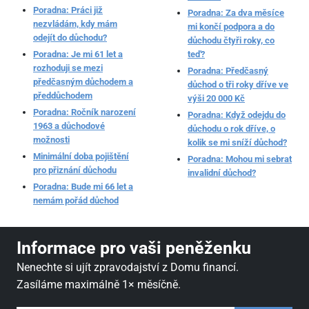
Poradna: Práci již
Poradna: Za dva měsíce
nezvládám, kdy mám
mi končí podpora a do
odejít do důchodu?
důchodu čtyři roky, co
Poradna: Je mi 61 let a
teď?
rozhoduji se mezi
Poradna: Předčasný
předčasným důchodem a
důchod o tři roky dříve ve
předdůchodem
výši 20 000 Kč
Poradna: Ročník narození
Poradna: Když odejdu do
1963 a důchodové
důchodu o rok dříve, o
možnosti
kolik se mi sníží důchod?
Minimální doba pojištění
Poradna: Mohou mi sebrat
pro přiznání důchodu
invalidní důchod?
Poradna: Bude mi 66 let a
nemám pořád důchod
Informace pro vaši peněženku
Nenechte si ujít zpravodajství z Domu financí.
Zasíláme maximálně 1× měsíčně.