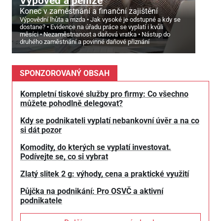
Výpověď a peníze
Konec v zaměstnání a finanční zajištění
Výpovědní lhůta a mzda
Jak vysoké je odstupné a kdy se
dostane?
Evidence na úřadu práce se vyplatí i kvůli
měsíci
Nezaměstnanost a daňová vratka
Nástup do
druhého zaměstnání a povinné daňové přiznání
SPONZOROVANÝ OBSAH
Kompletní tiskové služby pro firmy: Co všechno
můžete pohodlně delegovat?
Kdy se podnikateli vyplatí nebankovní úvěr a na co
si dát pozor
Komodity, do kterých se vyplatí investovat.
Podívejte se, co si vybrat
Zlatý slitek 2 g: výhody, cena a praktické využití
Půjčka na podnikání: Pro OSVČ a aktivní
podnikatele