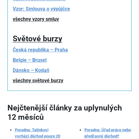
Vzor: Smlouva o výpůjčce
všechny vzory smluv
Světové burzy
Česká republika – Praha
Belgie – Brusel
Dánsko – Kodaň
všechny světové burzy
Nejčtenější články za uplynulých
12 měsíců
Poradna: Tatínkovi
Poradna: Úřad práce nebo
vychází důchod pouze 20
předčasný důchod?