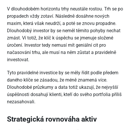
V dlouhodobém horizontu trhy neustále rostou. Trh se po
propadech vždy zotaví. Následně dosáhne nových
maxim, která však neudrží, a poté se znovu propadne.
Dlouhodobý investor by se neměl těmito pohyby nechat
zmást. Ví totiž, že klíč k úspěchu se jmenuje složené
úročení. Investor tedy nemusí mít geniální cit pro
načasování trhu, ale musí na něm zůstat a pravidelně
investovat.
Tyto pravidelné investice by se měly řídit podle předem
daného klíče se zásadou, že méně znamená více.
Dlouhodobé průzkumy a data totiž ukazují, že nejvyšší
úspěšnosti dosahují klienti, kteří do svého portfolia příliš
nezasahovali.
Strategická rovnováha aktiv