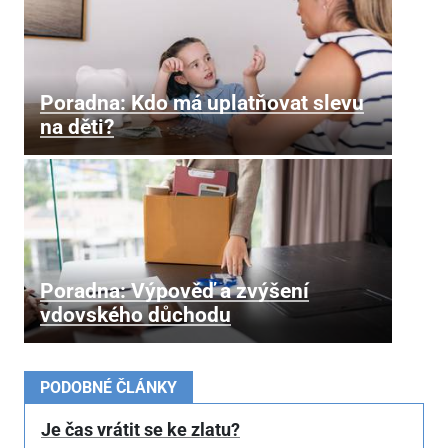
Poradna: Kdo má uplatňovat slevu
na děti?
Poradna: Výpověď a zvýšení
vdovského důchodu
PODOBNÉ ČLÁNKY
Je čas vrátit se ke zlatu?