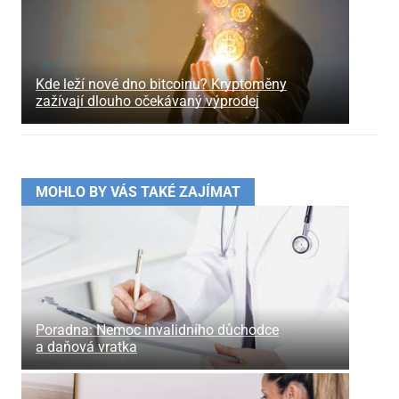
Kde leží nové dno bitcoinu? Kryptoměny
zažívají dlouho očekávaný výprodej
MOHLO BY VÁS TAKÉ ZAJÍMAT
Poradna: Nemoc invalidního důchodce
a daňová vratka