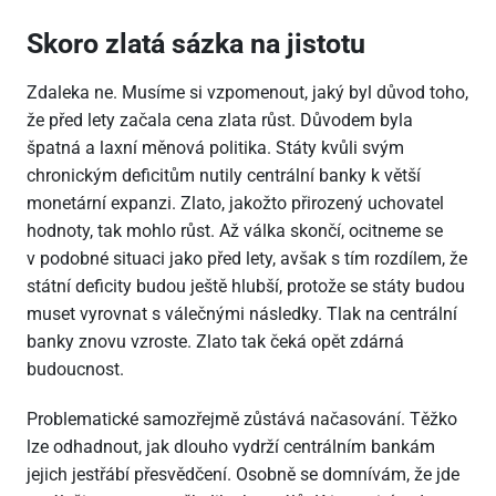
Skoro zlatá sázka na jistotu
Zdaleka ne. Musíme si vzpomenout, jaký byl důvod toho,
že před lety začala cena zlata růst. Důvodem byla
špatná a laxní měnová politika. Státy kvůli svým
chronickým deficitům nutily centrální banky k větší
monetární expanzi. Zlato, jakožto přirozený uchovatel
hodnoty, tak mohlo růst. Až válka skončí, ocitneme se
v podobné situaci jako před lety, avšak s tím rozdílem, že
státní deficity budou ještě hlubší, protože se státy budou
muset vyrovnat s válečnými následky. Tlak na centrální
banky znovu vzroste. Zlato tak čeká opět zdárná
budoucnost.
Problematické samozřejmě zůstává načasování. Těžko
lze odhadnout, jak dlouho vydrží centrálním bankám
jejich jestřábí přesvědčení. Osobně se domnívám, že jde