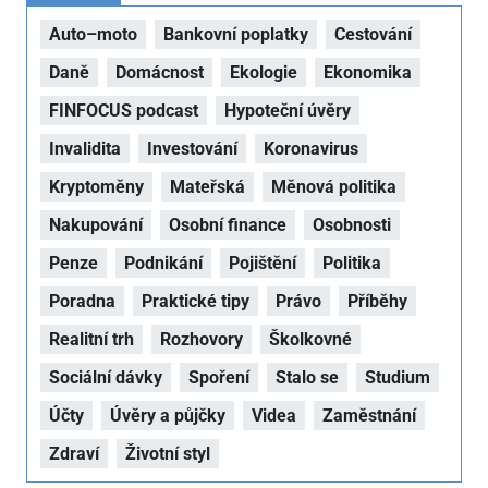
Auto–moto
Bankovní poplatky
Cestování
Daně
Domácnost
Ekologie
Ekonomika
FINFOCUS podcast
Hypoteční úvěry
Invalidita
Investování
Koronavirus
Kryptoměny
Mateřská
Měnová politika
Nakupování
Osobní finance
Osobnosti
Penze
Podnikání
Pojištění
Politika
Poradna
Praktické tipy
Právo
Příběhy
Realitní trh
Rozhovory
Školkovné
Sociální dávky
Spoření
Stalo se
Studium
Účty
Úvěry a půjčky
Videa
Zaměstnání
Zdraví
Životní styl