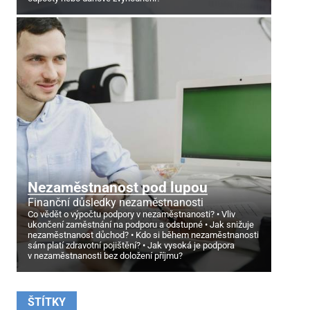
Nezaměstnanost pod lupou
Finanční důsledky nezaměstnanosti
Co vědět o výpočtu podpory v nezaměstnanosti?
Vliv
ukončení zaměstnání na podporu a odstupné
Jak snižuje
nezaměstnanost důchod?
Kdo si během nezaměstnanosti
sám platí zdravotní pojištění?
Jak vysoká je podpora
v nezaměstnanosti bez doložení příjmu?
ŠTÍTKY