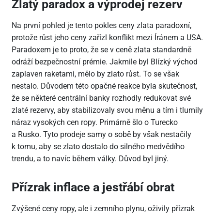
Zlatý paradox a výprodej rezerv
Na první pohled je tento pokles ceny zlata paradoxní,
protože růst jeho ceny zařízl konflikt mezi Íránem a USA.
Paradoxem je to proto, že se v ceně zlata standardně
odráží bezpečnostní prémie. Jakmile byl Blízký východ
zaplaven raketami, mělo by zlato růst. To se však
nestalo. Důvodem této opačné reakce byla skutečnost,
že se některé centrální banky rozhodly redukovat své
zlaté rezervy, aby stabilizovaly svou měnu a tím i tlumily
náraz vysokých cen ropy. Primárně šlo o Turecko
a Rusko. Tyto prodeje samy o sobě by však nestačily
k tomu, aby se zlato dostalo do silného medvědího
trendu, a to navíc během války. Důvod byl jiný.
Přízrak inflace a jestřábí obrat
Zvýšené ceny ropy, ale i zemního plynu, oživily přízrak