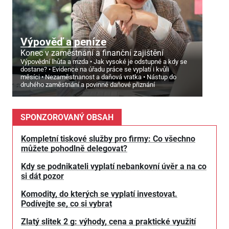
Výpověď a peníze
Konec v zaměstnání a finanční zajištění
Výpovědní lhůta a mzda
Jak vysoké je odstupné a kdy se
dostane?
Evidence na úřadu práce se vyplatí i kvůli
měsíci
Nezaměstnanost a daňová vratka
Nástup do
druhého zaměstnání a povinné daňové přiznání
SPONZOROVANÝ OBSAH
Kompletní tiskové služby pro firmy: Co všechno
můžete pohodlně delegovat?
Kdy se podnikateli vyplatí nebankovní úvěr a na co
si dát pozor
Komodity, do kterých se vyplatí investovat.
Podívejte se, co si vybrat
Zlatý slitek 2 g: výhody, cena a praktické využití