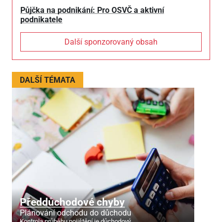
Půjčka na podnikání: Pro OSVČ a aktivní
podnikatele
Další sponzorovaný obsah
DALŠÍ TÉMATA
Předdůchodové chyby
Plánování odchodu do důchodu
Kontrola průběhu pojištění je důchodový