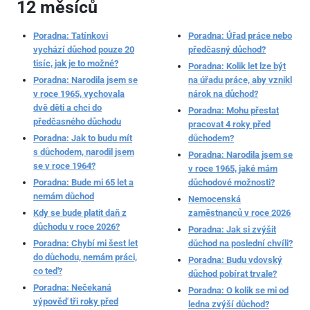
12 měsíců
Poradna: Tatínkovi
Poradna: Úřad práce nebo
vychází důchod pouze 20
předčasný důchod?
tisíc, jak je to možné?
Poradna: Kolik let lze být
Poradna: Narodila jsem se
na úřadu práce, aby vznikl
v roce 1965, vychovala
nárok na důchod?
dvě děti a chci do
Poradna: Mohu přestat
předčasného důchodu
pracovat 4 roky před
Poradna: Jak to budu mít
důchodem?
s důchodem, narodil jsem
Poradna: Narodila jsem se
se v roce 1964?
v roce 1965, jaké mám
Poradna: Bude mi 65 let a
důchodové možnosti?
nemám důchod
Nemocenská
Kdy se bude platit daň z
zaměstnanců v roce 2026
důchodu v roce 2026?
Poradna: Jak si zvýšit
Poradna: Chybí mi šest let
důchod na poslední chvíli?
do důchodu, nemám práci,
Poradna: Budu vdovský
co teď?
důchod pobírat trvale?
Poradna: Nečekaná
Poradna: O kolik se mi od
výpověď tři roky před
ledna zvýší důchod?