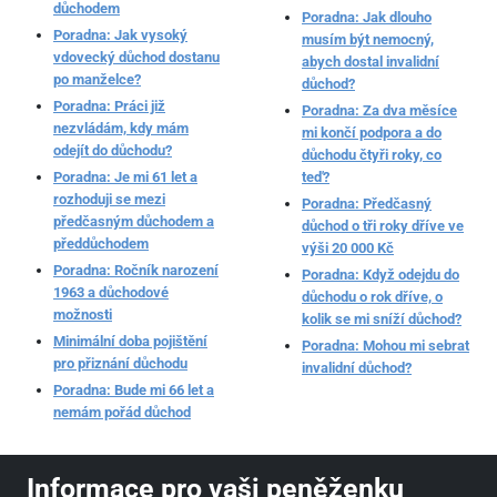
důchodem
Poradna: Jak dlouho
Poradna: Jak vysoký
musím být nemocný,
vdovecký důchod dostanu
abych dostal invalidní
po manželce?
důchod?
Poradna: Práci již
Poradna: Za dva měsíce
nezvládám, kdy mám
mi končí podpora a do
odejít do důchodu?
důchodu čtyři roky, co
Poradna: Je mi 61 let a
teď?
rozhoduji se mezi
Poradna: Předčasný
předčasným důchodem a
důchod o tři roky dříve ve
předdůchodem
výši 20 000 Kč
Poradna: Ročník narození
Poradna: Když odejdu do
1963 a důchodové
důchodu o rok dříve, o
možnosti
kolik se mi sníží důchod?
Minimální doba pojištění
Poradna: Mohou mi sebrat
pro přiznání důchodu
invalidní důchod?
Poradna: Bude mi 66 let a
nemám pořád důchod
Informace pro vaši peněženku