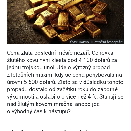
foto:
Canva, ilustrační fotografie
Cena zlata poslední měsíc nezáří. Cenovka
žlutého kovu nyní klesla pod 4
100 dolarů za
jednu trojskou unci. Jde o výrazný propad
z letošních maxim, kdy se cena pohybovala na
úrovni 5
500 dolarů. Zlato se v důsledku tohoto
propadu dostalo od začátku roku do záporné
výkonnosti a oslabilo o více než 4 %. Stahují se
nad žlutým kovem mračna, anebo jde
o výhodný čas k nástupu?