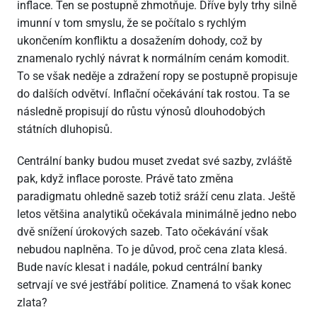
inflace. Ten se postupně zhmotňuje. Dříve byly trhy silně
imunní v tom smyslu, že se počítalo s rychlým
ukončením konfliktu a dosažením dohody, což by
znamenalo rychlý návrat k normálním cenám komodit.
To se však neděje a zdražení ropy se postupně propisuje
do dalších odvětví. Inflační očekávání tak rostou. Ta se
následně propisují do růstu výnosů dlouhodobých
státních dluhopisů.
Centrální banky budou muset zvedat své sazby, zvláště
pak, když inflace poroste. Právě tato změna
paradigmatu ohledně sazeb totiž sráží cenu zlata. Ještě
letos většina analytiků očekávala minimálně jedno nebo
dvě snížení úrokových sazeb. Tato očekávání však
nebudou naplněna. To je důvod, proč cena zlata klesá.
Bude navíc klesat i nadále, pokud centrální banky
setrvají ve své jestřábí politice. Znamená to však konec
zlata?