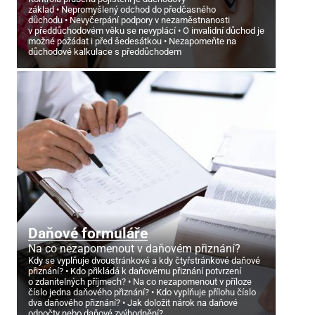
základ
Nepromyšlený odchod do předčasného
důchodu
Nevyčerpání podpory v nezaměstnanosti
v předdůchodovém věku se nevyplácí
O invalidní důchod je
možné požádat i před šedesátkou
Nezapomeňte na
důchodové kalkulace s předdůchodem
Daňové formuláře
Na co nezapomenout v daňovém přiznání?
Kdy se vyplňuje dvoustránkové a kdy čtyřstránkové daňové
přiznání?
Kdo přikládá k daňovému přiznání potvrzení
o zdanitelných příjmech?
Na co nezapomenout v příloze
číslo jedna daňového přiznání?
Kdo vyplňuje přílohu číslo
dva daňového přiznání?
Jak doložit nárok na daňové
odpočty nebo daňové zvýhodnění?