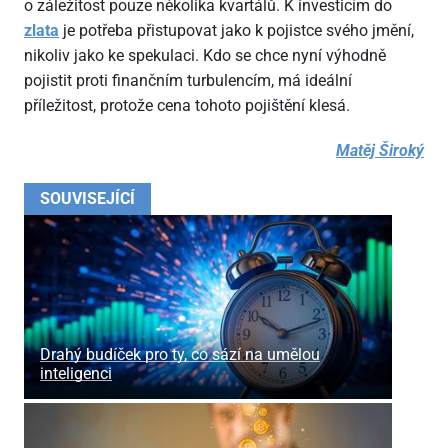
o záležitost pouze několika kvartálů. K investicím do
zlata
je potřeba přistupovat jako k pojistce svého jmění,
nikoliv jako ke spekulaci. Kdo se chce nyní výhodně
pojistit proti finančním turbulencím, má ideální
příležitost, protože cena tohoto pojištění klesá.
Matěj Široký
SOUVISEJÍCÍ
Drahý budíček pro ty, co sází na umělou
inteligenci