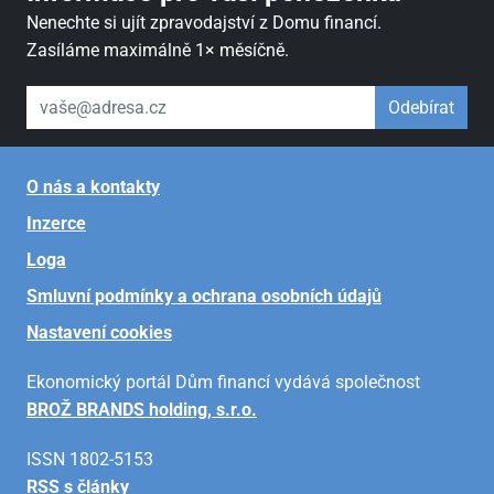
Nenechte si ujít zpravodajství z Domu financí.
Zasíláme maximálně 1× měsíčně.
váš email
Odebírat
O nás a kontakty
Inzerce
Loga
Smluvní podmínky a ochrana osobních údajů
Nastavení cookies
Ekonomický portál Dům financí vydává společnost
BROŽ BRANDS holding, s.r.o.
ISSN 1802-5153
RSS s články