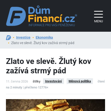
MENU
Investice
Ekonomika
Zlato ve slevě. Žlutý kov zažívá strmý pád
Zlato ve slevě. Žlutý kov
zažívá strmý pád
Investování
Měnová politika
11. června 2026
štítky
čtení
na 2 minuty | přečteno 12776×