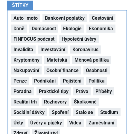
ŠTÍTKY
Auto–moto
Bankovní poplatky
Cestování
Daně
Domácnost
Ekologie
Ekonomika
FINFOCUS podcast
Hypoteční úvěry
Invalidita
Investování
Koronavirus
Kryptoměny
Mateřská
Měnová politika
Nakupování
Osobní finance
Osobnosti
Penze
Podnikání
Pojištění
Politika
Poradna
Praktické tipy
Právo
Příběhy
Realitní trh
Rozhovory
Školkovné
Sociální dávky
Spoření
Stalo se
Studium
Účty
Úvěry a půjčky
Videa
Zaměstnání
Zdraví
Životní styl