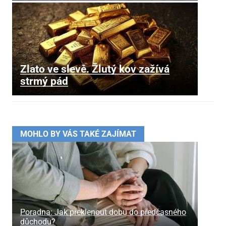
Zlato ve slevě. Žlutý kov zažívá
strmý pád
MOHLO BY VÁS TAKÉ ZAJÍMAT
Poradna: Jak překlenout dobu do předčasného
důchodu?