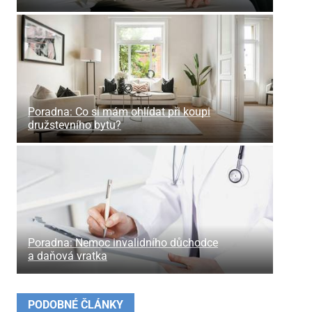
Poradna: Co si mám ohlídat při koupi
družstevního bytu?
Poradna: Nemoc invalidního důchodce
a daňová vratka
PODOBNÉ ČLÁNKY