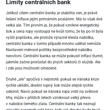
Limity centrálních bank
Jelikož cílem centrální banky je stabilita cen, je právě
řešení inflace jejím primárním posláním. Má to však dvě
velká ale. Tím prvním je, že pokud vznikne energetický
šok a cena ropy vystoupá ne kvůli tomu, že by po ní byla
vyšší poptávka, ale protože výrazně klesla nabídka,
centrální banka v tomto případě mnoho udělat nemůže.
Nastavení měnové politiky bezprostředně nabídku
neovlivní. Centrální banka se může pokusit inflaci tlumit,
jakmile začne prorůstat do jiných sektorů či služeb. Ale
i zde jsou možnosti omezené.
Druhé „ale“ spočívá v nejistotě: pokud se íránská krize
rychle uklidní, dnešní ropný šok může stejně rychle
odeznít. Navíc pokud se íránská ropa vrátí na světové
trhy, může v příštích letech vzniknout velký převis
v nabídce černého zlata. Centrální banky tak neznají
zásadní parametr celé krize, tedy jak dlouho bude trvat.