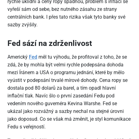
rychle uklidní a ceny ropy spadnou, problém s inflací se
vyřeší sám od sebe, bez nutného zásahu ze strany
centrálních bank. I přes tato rizika však tyto banky své
sazby zvýšily.
Fed sází na zdrženlivost
Americký
Fed
měl tu výhodu, že profitoval z toho, že se
zdá, že by mohla být velmi rychle podepsána dohoda
mezi Íránem a USA o programu jednání, které by mělo
vyústit v podepsání trvalé mírové dohody. Cena ropy se
dostala pod 80 dolarů za barel, a tím opadl hlavní
inflační tlak. Navíc šlo o první zasedání Fedu pod
vedením nového guvernéra Kevina Warshe. Fed se
ukázal jako rozvážný a sazby nechal na stejné úrovni
jako doposud. Co se však má změnit, je styl komunikace
Fedu s veřejností.