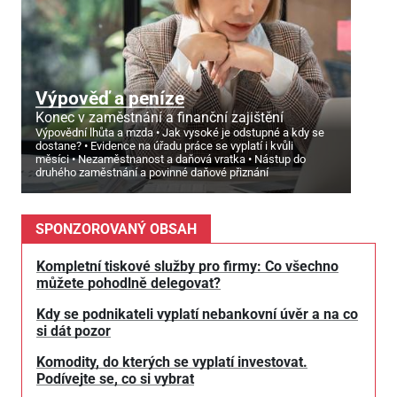
Výpověď a peníze
Konec v zaměstnání a finanční zajištění
Výpovědní lhůta a mzda
Jak vysoké je odstupné a kdy se
dostane?
Evidence na úřadu práce se vyplatí i kvůli
měsíci
Nezaměstnanost a daňová vratka
Nástup do
druhého zaměstnání a povinné daňové přiznání
SPONZOROVANÝ OBSAH
Kompletní tiskové služby pro firmy: Co všechno
můžete pohodlně delegovat?
Kdy se podnikateli vyplatí nebankovní úvěr a na co
si dát pozor
Komodity, do kterých se vyplatí investovat.
Podívejte se, co si vybrat