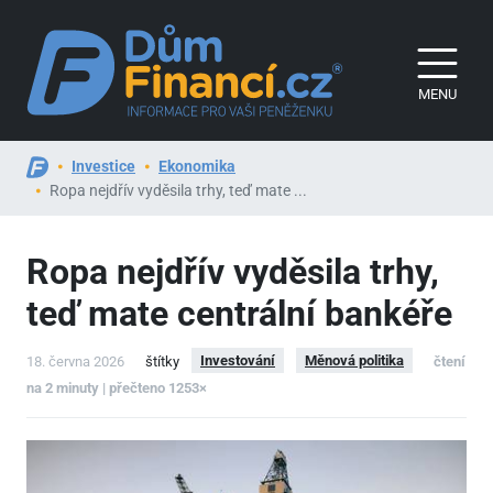
MENU
Investice
Ekonomika
Ropa nejdřív vyděsila trhy, teď mate ...
Ropa nejdřív vyděsila trhy,
teď mate centrální bankéře
Investování
Měnová politika
18. června 2026
štítky
čtení
na 2 minuty | přečteno 1253×