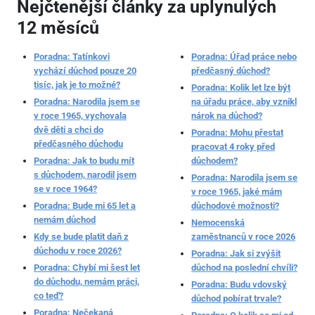
Nejčtenější články za uplynulých
12 měsíců
Poradna: Tatínkovi
Poradna: Úřad práce nebo
vychází důchod pouze 20
předčasný důchod?
tisíc, jak je to možné?
Poradna: Kolik let lze být
Poradna: Narodila jsem se
na úřadu práce, aby vznikl
v roce 1965, vychovala
nárok na důchod?
dvě děti a chci do
Poradna: Mohu přestat
předčasného důchodu
pracovat 4 roky před
Poradna: Jak to budu mít
důchodem?
s důchodem, narodil jsem
Poradna: Narodila jsem se
se v roce 1964?
v roce 1965, jaké mám
Poradna: Bude mi 65 let a
důchodové možnosti?
nemám důchod
Nemocenská
Kdy se bude platit daň z
zaměstnanců v roce 2026
důchodu v roce 2026?
Poradna: Jak si zvýšit
Poradna: Chybí mi šest let
důchod na poslední chvíli?
do důchodu, nemám práci,
Poradna: Budu vdovský
co teď?
důchod pobírat trvale?
Poradna: Nečekaná