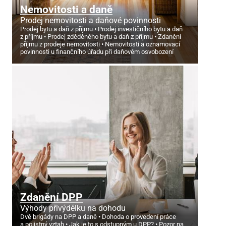
Nemovitosti a daně
Prodej nemovitosti a daňové povinnosti
Prodej bytu a daň z příjmu
Prodej investičního bytu a daň
z příjmu
Prodej zděděného bytu a daň z příjmu
Zdanění
příjmu z prodeje nemovitosti
Nemovitosti a oznamovací
povinnosti u finančního úřadu při daňovém osvobození
Zdanění DPP
Výhody přivýdělku na dohodu
Dvě brigády na DPP a daně
Dohoda o provedení práce
a pojistný vztah
Jak je to s odstupným u DPP?
Pozor na