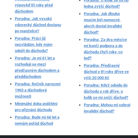
Poradna: O kolik se mi od
výpověď tři roky před
ledna zvýší důchod?
důchodem
Poradna: Jak dlouho
Poradna: Jak vysoký
musím být nemocný,
vdovecký důchod dostanu
abych dostal invalidní
po manželce?
důchod?
Poradna: Práci již
Poradna: Za dva měsíce
nezvládám, kdy mám
mi končí podpora a do
odejít do důchodu?
důchodu čtyři roky, co
Poradna: Je mi 61 let a
teď?
rozhoduji se mezi
Poradna: Předčasný
předčasným důchodem a
důchod o tři roky dříve ve
předdůchodem
výši 20 000 Kč
Poradna: Ročník narození
Poradna: Když odejdu do
1963 a důchodové
důchodu o rok dříve, o
možnosti
kolik se mi sníží důchod?
Minimální doba pojištění
Poradna: Mohou mi sebrat
pro přiznání důchodu
invalidní důchod?
Poradna: Bude mi 66 let a
nemám pořád důchod