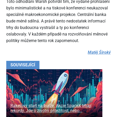
Toto odhodlání Warsh potvrdil tím, že vydané prohlášení
bylo minimalistické a na tiskové konferenci neukazoval
speciálně makroekonomické projekce. Centrální banka
bude méně sdílná. A právě tento nedostatek informací
trhy do budoucna vystrašil a ty po konferenci
oslabovaly. V každém případě na rozvolňování měnové
politiky můžeme tento rok zapomenout.
Matěj Široký
SOUVISEJÍCÍ
Raketový start na burze: Akcie SpaceX trhají
rekordy. Jde o životní příležitost, nebo…