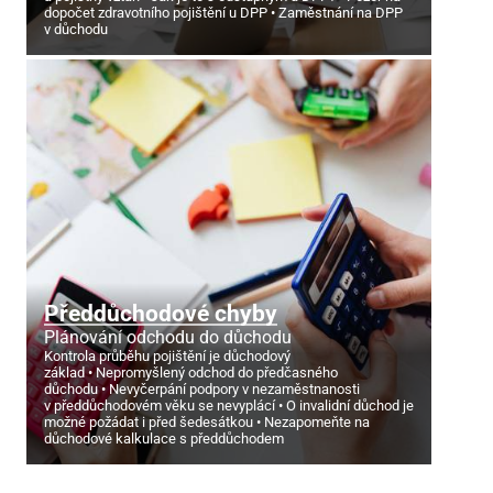
dopočet zdravotního pojištění u DPP
Zaměstnání na DPP
v důchodu
Předdůchodové chyby
Plánování odchodu do důchodu
Kontrola průběhu pojištění je důchodový
základ
Nepromyšlený odchod do předčasného
důchodu
Nevyčerpání podpory v nezaměstnanosti
v předdůchodovém věku se nevyplácí
O invalidní důchod je
možné požádat i před šedesátkou
Nezapomeňte na
důchodové kalkulace s předdůchodem