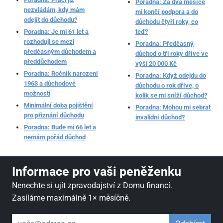
Poradna: Za dva měsíce
nezvládám, kdy mám
mi končí podpora a do
odejít do důchodu?
důchodu čtyři roky, co
Poradna: Je mi 61 let a
teď?
rozhoduji se mezi
Poradna: Předčasný
předčasným důchodem a
důchod o tři roky dříve ve
předdůchodem
výši 20 000 Kč
Poradna: Ročník narození
Poradna: Když odejdu do
1963 a důchodové
důchodu o rok dříve, o
možnosti
kolik se mi sníží důchod?
Minimální doba pojištění
Poradna: Mohou mi sebrat
pro přiznání důchodu
invalidní důchod?
Poradna: Bude mi 66 let a
nemám pořád důchod
Informace pro vaši peněženku
Nenechte si ujít zpravodajství z Domu financí.
Zasíláme maximálně 1× měsíčně.
váš email