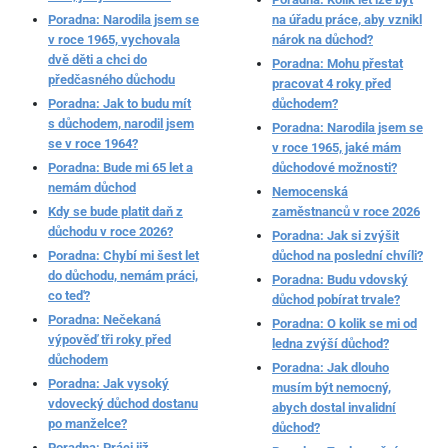
Poradna: Narodila jsem se
na úřadu práce, aby vznikl
v roce 1965, vychovala
nárok na důchod?
dvě děti a chci do
Poradna: Mohu přestat
předčasného důchodu
pracovat 4 roky před
Poradna: Jak to budu mít
důchodem?
s důchodem, narodil jsem
Poradna: Narodila jsem se
se v roce 1964?
v roce 1965, jaké mám
Poradna: Bude mi 65 let a
důchodové možnosti?
nemám důchod
Nemocenská
Kdy se bude platit daň z
zaměstnanců v roce 2026
důchodu v roce 2026?
Poradna: Jak si zvýšit
Poradna: Chybí mi šest let
důchod na poslední chvíli?
do důchodu, nemám práci,
Poradna: Budu vdovský
co teď?
důchod pobírat trvale?
Poradna: Nečekaná
Poradna: O kolik se mi od
výpověď tři roky před
ledna zvýší důchod?
důchodem
Poradna: Jak dlouho
Poradna: Jak vysoký
musím být nemocný,
vdovecký důchod dostanu
abych dostal invalidní
po manželce?
důchod?
Poradna: Práci již