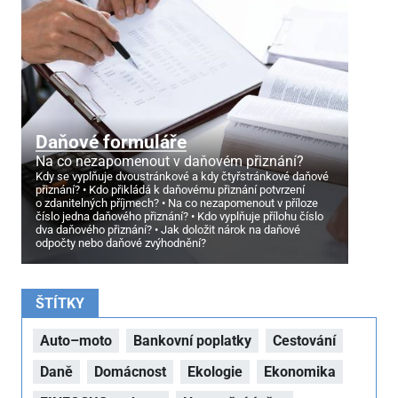
Daňové formuláře
Na co nezapomenout v daňovém přiznání?
Kdy se vyplňuje dvoustránkové a kdy čtyřstránkové daňové
přiznání?
Kdo přikládá k daňovému přiznání potvrzení
o zdanitelných příjmech?
Na co nezapomenout v příloze
číslo jedna daňového přiznání?
Kdo vyplňuje přílohu číslo
dva daňového přiznání?
Jak doložit nárok na daňové
odpočty nebo daňové zvýhodnění?
ŠTÍTKY
Auto–moto
Bankovní poplatky
Cestování
Daně
Domácnost
Ekologie
Ekonomika