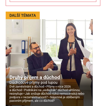
DALŠÍ TÉMATA
Druhý příjem a důchod
Důchodové příjmy pod lupou
Dvě zaměstnání a důchod
Příjmy v roce 2026
a důchod
Podnikání na „vedlejšák“ důchod většinou
nezvyšuje
Jak snižuje důchod nízká nemocenská nebo
podpora v nezaměstnanosti?
Nájemné je oblíbeným
pasivním příjmem, ale co důchod?