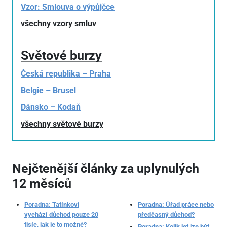
Vzor: Smlouva o výpůjčce
všechny vzory smluv
Světové burzy
Česká republika – Praha
Belgie – Brusel
Dánsko – Kodaň
všechny světové burzy
Nejčtenější články za uplynulých
12 měsíců
Poradna: Tatínkovi
Poradna: Úřad práce nebo
vychází důchod pouze 20
předčasný důchod?
tisíc, jak je to možné?
Poradna: Kolik let lze být