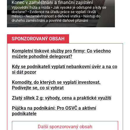
Konec v zaměstnání a finanční zajištění
Výpovědní lhůta a mzda
Jak vysoké je odstupné a kdy se
dostane?
Evidence na úřadu práce se vyplatí i kvůli
měsíci
Nezaměstnanost a daňová vratka
Nástup do
druhého zaměstnání a povinné daňové přiznání
SPONZOROVANÝ OBSAH
Kompletní tiskové služby pro firmy: Co všechno
můžete pohodlně delegovat?
Kdy se podnikateli vyplatí nebankovní úvěr a na co
si dát pozor
Komodity, do kterých se vyplatí investovat.
Podívejte se, co si vybrat
Zlatý slitek 2 g: výhody, cena a praktické využití
Půjčka na podnikání: Pro OSVČ a aktivní
podnikatele
Další sponzorovaný obsah