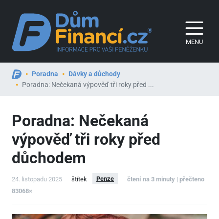
MENU
Poradna
Dávky a důchody
Poradna: Nečekaná výpověď tři roky před ...
Poradna: Nečekaná
výpověď tři roky před
důchodem
Penze
24. listopadu 2025
štítek
čtení na 3 minuty | přečteno
83068×