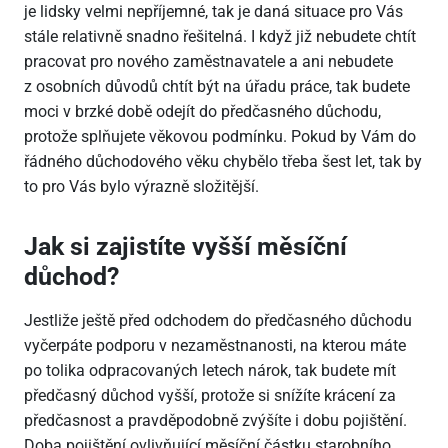
je lidsky velmi nepříjemné, tak je daná situace pro Vás
stále relativně snadno řešitelná. I když již nebudete chtít
pracovat pro nového zaměstnavatele a ani nebudete
z osobních důvodů chtít být na úřadu práce, tak budete
moci v brzké době odejít do předčasného důchodu,
protože splňujete věkovou podmínku. Pokud by Vám do
řádného důchodového věku chybělo třeba šest let, tak by
to pro Vás bylo výrazně složitější.
Jak si zajistíte vyšší měsíční
důchod?
Jestliže ještě před odchodem do předčasného důchodu
vyčerpáte podporu v nezaměstnanosti, na kterou máte
po tolika odpracovaných letech nárok, tak budete mít
předčasný důchod vyšší, protože si snížíte krácení za
předčasnost a pravděpodobně zvýšíte i dobu pojištění.
Doba pojištění ovlivňující měsíční částku starobního