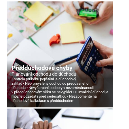
Předdůchodové chyby
Plánování odchodu do důchodu
Kontrola průběhu pojištění je důchodový
základ
Nepromyšlený odchod do předčasného
důchodu
Nevyčerpání podpory v nezaměstnanosti
v předdůchodovém věku se nevyplácí
O invalidní důchod je
možné požádat i před šedesátkou
Nezapomeňte na
důchodové kalkulace s předdůchodem