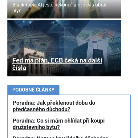
BlackRock: AI ještě nekončí, ale je čas ubrat
plyn
Fed má plán, ECB čeká na další
čísla
PODOBNÉ ČLÁNKY
Poradna: Jak překlenout dobu do
předčasného důchodu?
Poradna: Co si mám ohlídat při koupi
družstevního bytu?