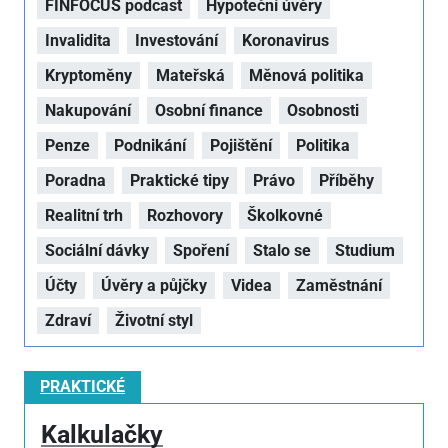
FINFOCUS podcast
Hypoteční úvěry
Invalidita
Investování
Koronavirus
Kryptoměny
Mateřská
Měnová politika
Nakupování
Osobní finance
Osobnosti
Penze
Podnikání
Pojištění
Politika
Poradna
Praktické tipy
Právo
Příběhy
Realitní trh
Rozhovory
Školkovné
Sociální dávky
Spoření
Stalo se
Studium
Účty
Úvěry a půjčky
Videa
Zaměstnání
Zdraví
Životní styl
PRAKTICKÉ
Kalkulačky