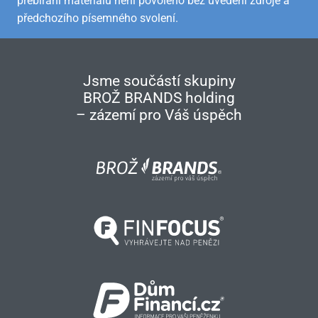
přebírání materiálů není povoleno bez uvedení zdroje a
předchozího písemného svolení.
Jsme součástí skupiny
BROŽ BRANDS holding
– zázemí pro Váš úspěch