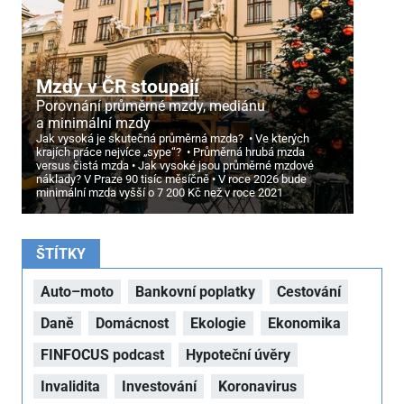
Mzdy v ČR stoupají
Porovnání průměrné mzdy, mediánu
a minimální mzdy
Jak vysoká je skutečná průměrná mzda?
Ve kterých
krajích práce nejvíce „sype“?
Průměrná hrubá mzda
versus čistá mzda
Jak vysoké jsou průměrné mzdové
náklady? V Praze 90 tisíc měsíčně
V roce 2026 bude
minimální mzda vyšší o 7
200 Kč než v roce 2021
ŠTÍTKY
Auto–moto
Bankovní poplatky
Cestování
Daně
Domácnost
Ekologie
Ekonomika
FINFOCUS podcast
Hypoteční úvěry
Invalidita
Investování
Koronavirus