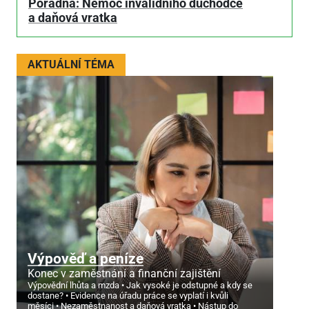
Poradna: Nemoc invalidního důchodce
a daňová vratka
AKTUÁLNÍ TÉMA
Výpověď a peníze
Konec v zaměstnání a finanční zajištění
Výpovědní lhůta a mzda
Jak vysoké je odstupné a kdy se
dostane?
Evidence na úřadu práce se vyplatí i kvůli
měsíci
Nezaměstnanost a daňová vratka
Nástup do