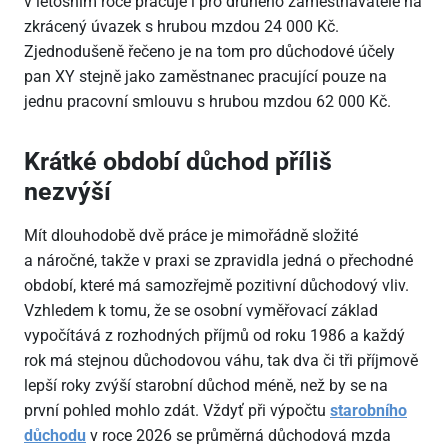
v letošním roce pracuje i pro druhého zaměstnavatele na
zkrácený úvazek s hrubou mzdou 24
000 Kč.
Zjednodušeně řečeno je na tom pro důchodové účely
pan XY stejně jako zaměstnanec pracující pouze na
jednu pracovní smlouvu s hrubou mzdou 62
000 Kč.
Krátké období důchod příliš
nezvýší
Mít dlouhodobě dvě práce je mimořádně složité
a náročné, takže v praxi se zpravidla jedná o přechodné
období, které má samozřejmě pozitivní důchodový vliv.
Vzhledem k tomu, že se osobní vyměřovací základ
vypočítává z rozhodných příjmů od roku 1986 a každý
rok má stejnou důchodovou váhu, tak dva či tři příjmově
lepší roky zvýší starobní důchod méně, než by se na
první pohled mohlo zdát. Vždyť při výpočtu
starobního
důchodu
v roce 2026 se průměrná důchodová mzda