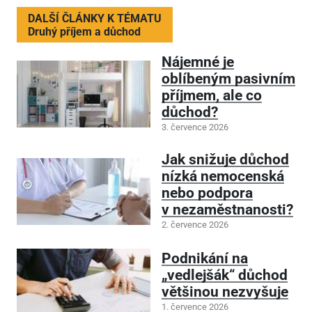
DALŠÍ ČLÁNKY K TÉMATU
Druhý příjem a důchod
Nájemné je
oblíbeným pasivním
příjmem, ale co
důchod?
3. července 2026
Jak snižuje důchod
nízká nemocenská
nebo podpora
v nezaměstnanosti?
2. července 2026
Podnikání na
„vedlejšák“ důchod
většinou nezvyšuje
1. července 2026