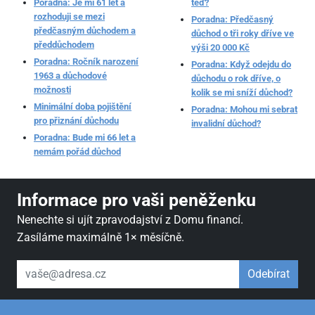
Poradna: Je mi 61 let a
teď?
rozhoduji se mezi
Poradna: Předčasný
předčasným důchodem a
důchod o tři roky dříve ve
předdůchodem
výši 20 000 Kč
Poradna: Ročník narození
Poradna: Když odejdu do
1963 a důchodové
důchodu o rok dříve, o
možnosti
kolik se mi sníží důchod?
Minimální doba pojištění
Poradna: Mohou mi sebrat
pro přiznání důchodu
invalidní důchod?
Poradna: Bude mi 66 let a
nemám pořád důchod
Informace pro vaši peněženku
Nenechte si ujít zpravodajství z Domu financí.
Zasíláme maximálně 1× měsíčně.
váš email
Odebírat