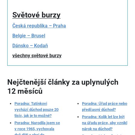
Světové burzy
Česká republika – Praha
Belgie – Brusel
Dánsko – Kodaň
všechny světové burzy
Nejčtenější články za uplynulých
12 měsíců
Poradna: Tatínkovi
Poradna: Úřad práce nebo
vychází důchod pouze 20
předčasný důchod?
tisíc, jak je to možné?
Poradna: Kolik let lze být
Poradna: Narodila jsem se
na úřadu práce, aby vznikl
v roce 1965, vychovala
nárok na důchod?
dvě děti a chci do