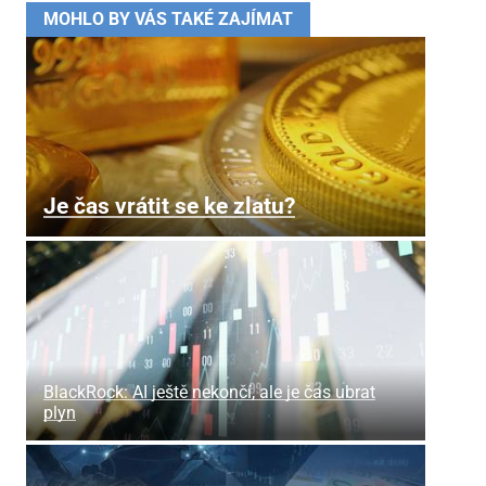
MOHLO BY VÁS TAKÉ ZAJÍMAT
Je čas vrátit se ke zlatu?
BlackRock: AI ještě nekončí, ale je čas ubrat
plyn