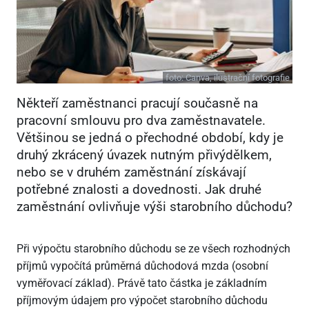
foto:
Canva, ilustrační fotografie
Někteří zaměstnanci pracují současně na
pracovní smlouvu pro dva zaměstnavatele.
Většinou se jedná o přechodné období, kdy je
druhý zkrácený úvazek nutným přivýdělkem,
nebo se v druhém zaměstnání získávají
potřebné znalosti a dovednosti. Jak druhé
zaměstnání ovlivňuje výši starobního důchodu?
Při výpočtu starobního důchodu se ze všech rozhodných
příjmů vypočítá průměrná důchodová mzda (osobní
vyměřovací základ). Právě tato částka je základním
příjmovým údajem pro výpočet starobního důchodu