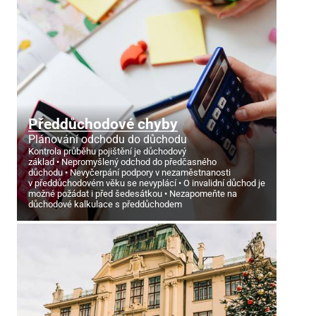
Předdůchodové chyby
Plánování odchodu do důchodu
Kontrola průběhu pojištění je důchodový
základ
Nepromyšlený odchod do předčasného
důchodu
Nevyčerpání podpory v nezaměstnanosti
v předdůchodovém věku se nevyplácí
O invalidní důchod je
možné požádat i před šedesátkou
Nezapomeňte na
důchodové kalkulace s předdůchodem