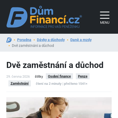
MENU
Poradna
Dávky a důchody
Daně a mzdy
Dvě zaměstnání a důchod
Dvě zaměstnání a důchod
Osobní finance
Penze
29. června 2026
štítky
Zaměstnání
čtení na 2 minuty | přečteno 1541×