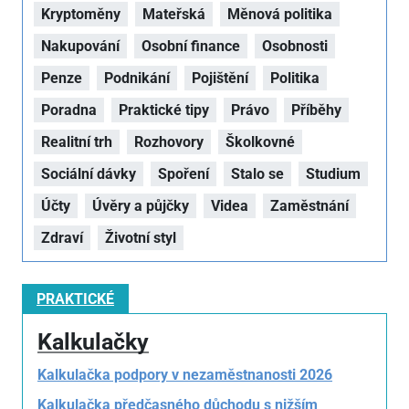
Kryptoměny
Mateřská
Měnová politika
Nakupování
Osobní finance
Osobnosti
Penze
Podnikání
Pojištění
Politika
Poradna
Praktické tipy
Právo
Příběhy
Realitní trh
Rozhovory
Školkovné
Sociální dávky
Spoření
Stalo se
Studium
Účty
Úvěry a půjčky
Videa
Zaměstnání
Zdraví
Životní styl
PRAKTICKÉ
Kalkulačky
Kalkulačka podpory v nezaměstnanosti 2026
Kalkulačka předčasného důchodu s nižším