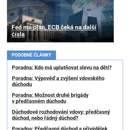
Fed má plán, ECB čeká na další
čísla
PODOBNÉ ČLÁNKY
Poradna: Kdo má uplatňovat slevu na děti?
Poradna: Výpověď a zvýšení vdovského
důchodu
Poradna: Možnost druhé brigády
v předčasném důchodu
Důchodové rozhodování vdovy: předčasný
důchod, nebo řádný důchod?
Poradna: Předčasný důchod a přivýdělek,