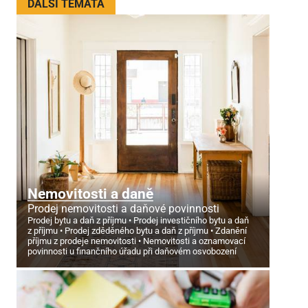
DALŠÍ TÉMATA
Nemovitosti a daně
Prodej nemovitosti a daňové povinnosti
Prodej bytu a daň z příjmu
Prodej investičního bytu a daň
z příjmu
Prodej zděděného bytu a daň z příjmu
Zdanění
příjmu z prodeje nemovitosti
Nemovitosti a oznamovací
povinnosti u finančního úřadu při daňovém osvobození