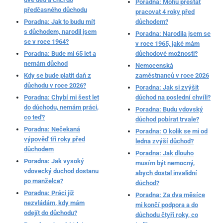
Poradna: Mohu přestat
předčasného důchodu
pracovat 4 roky před
Poradna: Jak to budu mít
důchodem?
s důchodem, narodil jsem
Poradna: Narodila jsem se
se v roce 1964?
v roce 1965, jaké mám
Poradna: Bude mi 65 let a
důchodové možnosti?
nemám důchod
Nemocenská
Kdy se bude platit daň z
zaměstnanců v roce 2026
důchodu v roce 2026?
Poradna: Jak si zvýšit
Poradna: Chybí mi šest let
důchod na poslední chvíli?
do důchodu, nemám práci,
Poradna: Budu vdovský
co teď?
důchod pobírat trvale?
Poradna: Nečekaná
Poradna: O kolik se mi od
výpověď tři roky před
ledna zvýší důchod?
důchodem
Poradna: Jak dlouho
Poradna: Jak vysoký
musím být nemocný,
vdovecký důchod dostanu
abych dostal invalidní
po manželce?
důchod?
Poradna: Práci již
Poradna: Za dva měsíce
nezvládám, kdy mám
mi končí podpora a do
odejít do důchodu?
důchodu čtyři roky, co