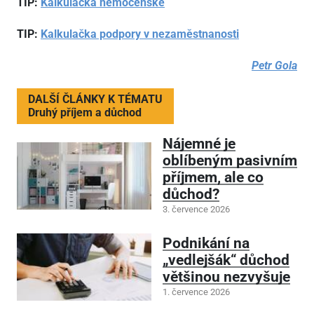
TIP:
Kalkulačka nemocenské
TIP:
Kalkulačka podpory v nezaměstnanosti
Petr Gola
DALŠÍ ČLÁNKY K TÉMATU
Druhý příjem a důchod
Nájemné je
oblíbeným pasivním
příjmem, ale co
důchod?
3. července 2026
Podnikání na
„vedlejšák“ důchod
většinou nezvyšuje
1. července 2026