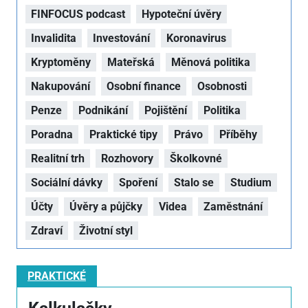
FINFOCUS podcast
Hypoteční úvěry
Invalidita
Investování
Koronavirus
Kryptoměny
Mateřská
Měnová politika
Nakupování
Osobní finance
Osobnosti
Penze
Podnikání
Pojištění
Politika
Poradna
Praktické tipy
Právo
Příběhy
Realitní trh
Rozhovory
Školkovné
Sociální dávky
Spoření
Stalo se
Studium
Účty
Úvěry a půjčky
Videa
Zaměstnání
Zdraví
Životní styl
PRAKTICKÉ