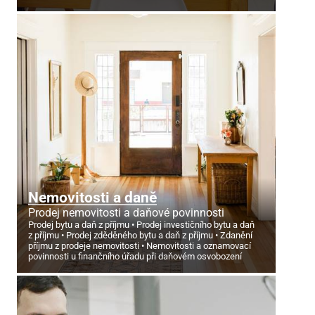
Nemovitosti a daně
Prodej nemovitosti a daňové povinnosti
Prodej bytu a daň z příjmu
Prodej investičního bytu a daň
z příjmu
Prodej zděděného bytu a daň z příjmu
Zdanění
příjmu z prodeje nemovitosti
Nemovitosti a oznamovací
povinnosti u finančního úřadu při daňovém osvobození