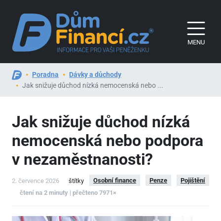
MENU
Poradna
Dávky a důchody
Jak snižuje důchod nízká nemocenská nebo ...
Jak snižuje důchod nízká
nemocenská nebo podpora
v nezaměstnanosti?
Osobní finance
Penze
Pojištění
2. července 2026
štítky
čtení na 2 minuty | přečteno 7971×