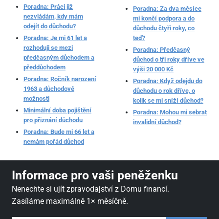
Poradna: Práci již
Poradna: Za dva měsíce
nezvládám, kdy mám
mi končí podpora a do
odejít do důchodu?
důchodu čtyři roky, co
Poradna: Je mi 61 let a
teď?
rozhoduji se mezi
Poradna: Předčasný
předčasným důchodem a
důchod o tři roky dříve ve
předdůchodem
výši 20 000 Kč
Poradna: Ročník narození
Poradna: Když odejdu do
1963 a důchodové
důchodu o rok dříve, o
možnosti
kolik se mi sníží důchod?
Minimální doba pojištění
Poradna: Mohou mi sebrat
pro přiznání důchodu
invalidní důchod?
Poradna: Bude mi 66 let a
nemám pořád důchod
Informace pro vaši peněženku
Nenechte si ujít zpravodajství z Domu financí.
Zasíláme maximálně 1× měsíčně.