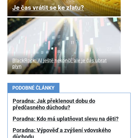
Je čas vrátit se ke zlatu?
BlackRock: AI ještě nekončí, ale je čas ubrat
plyn
PODOBNÉ ČLÁNKY
Poradna: Jak překlenout dobu do
předčasného důchodu?
Poradna: Kdo má uplatňovat slevu na děti?
Poradna: Výpověď a zvýšení vdovského
důchodu