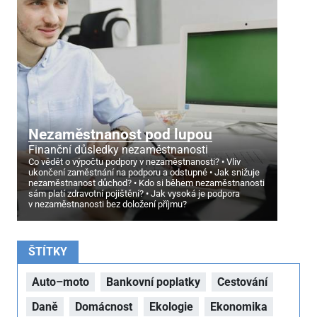
Nezaměstnanost pod lupou
Finanční důsledky nezaměstnanosti
Co vědět o výpočtu podpory v nezaměstnanosti?
Vliv
ukončení zaměstnání na podporu a odstupné
Jak snižuje
nezaměstnanost důchod?
Kdo si během nezaměstnanosti
sám platí zdravotní pojištění?
Jak vysoká je podpora
v nezaměstnanosti bez doložení příjmu?
ŠTÍTKY
Auto–moto
Bankovní poplatky
Cestování
Daně
Domácnost
Ekologie
Ekonomika