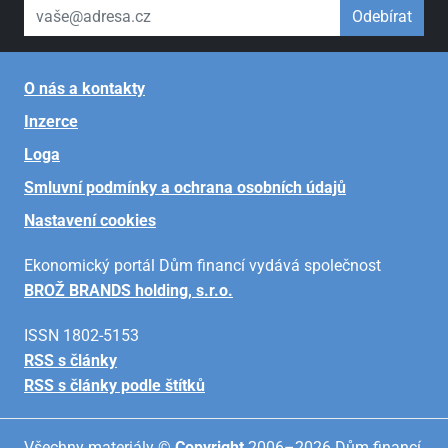
váš email
Odebírat
O nás a kontakty
Inzerce
Loga
Smluvní podmínky a ochrana osobních údajů
Nastavení cookies
Ekonomický portál Dům financí vydává společnost
BROŽ BRANDS holding, s.r.o.
ISSN 1802-5153
RSS s články
RSS s články podle štítků
Všechny materiály ©
Copyright
2006–2026 Dům financí