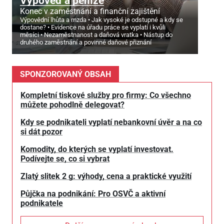
Výpověď a peníze
Konec v zaměstnání a finanční zajištění
Výpovědní lhůta a mzda
Jak vysoké je odstupné a kdy se
dostane?
Evidence na úřadu práce se vyplatí i kvůli
měsíci
Nezaměstnanost a daňová vratka
Nástup do
druhého zaměstnání a povinné daňové přiznání
SPONZOROVANÝ OBSAH
Kompletní tiskové služby pro firmy: Co všechno
můžete pohodlně delegovat?
Kdy se podnikateli vyplatí nebankovní úvěr a na co
si dát pozor
Komodity, do kterých se vyplatí investovat.
Podívejte se, co si vybrat
Zlatý slitek 2 g: výhody, cena a praktické využití
Půjčka na podnikání: Pro OSVČ a aktivní
podnikatele