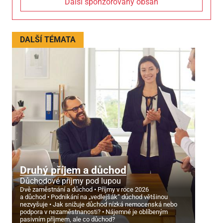
Další sponzorovaný obsah
DALŠÍ TÉMATA
Druhý příjem a důchod
Důchodové příjmy pod lupou
Dvě zaměstnání a důchod
Příjmy v roce 2026
a důchod
Podnikání na „vedlejšák“ důchod většinou
nezvyšuje
Jak snižuje důchod nízká nemocenská nebo
podpora v nezaměstnanosti?
Nájemné je oblíbeným
pasivním příjmem, ale co důchod?