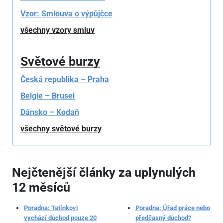
Vzor: Smlouva o výpůjčce
všechny vzory smluv
Světové burzy
Česká republika – Praha
Belgie – Brusel
Dánsko – Kodaň
všechny světové burzy
Nejčtenější články za uplynulých
12 měsíců
Poradna: Tatínkovi
Poradna: Úřad práce nebo
vychází důchod pouze 20
předčasný důchod?