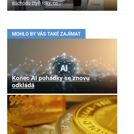
důchodu čtyři roky, co…
MOHLO BY VÁS TAKÉ ZAJÍMAT
Konec AI pohádky se znovu
odkládá