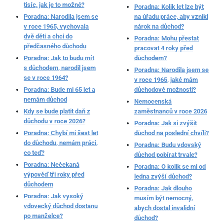
tisíc, jak je to možné?
Poradna: Kolik let lze být
Poradna: Narodila jsem se
na úřadu práce, aby vznikl
v roce 1965, vychovala
nárok na důchod?
dvě děti a chci do
Poradna: Mohu přestat
předčasného důchodu
pracovat 4 roky před
Poradna: Jak to budu mít
důchodem?
s důchodem, narodil jsem
Poradna: Narodila jsem se
se v roce 1964?
v roce 1965, jaké mám
Poradna: Bude mi 65 let a
důchodové možnosti?
nemám důchod
Nemocenská
Kdy se bude platit daň z
zaměstnanců v roce 2026
důchodu v roce 2026?
Poradna: Jak si zvýšit
Poradna: Chybí mi šest let
důchod na poslední chvíli?
do důchodu, nemám práci,
Poradna: Budu vdovský
co teď?
důchod pobírat trvale?
Poradna: Nečekaná
Poradna: O kolik se mi od
výpověď tři roky před
ledna zvýší důchod?
důchodem
Poradna: Jak dlouho
Poradna: Jak vysoký
musím být nemocný,
vdovecký důchod dostanu
abych dostal invalidní
po manželce?
důchod?