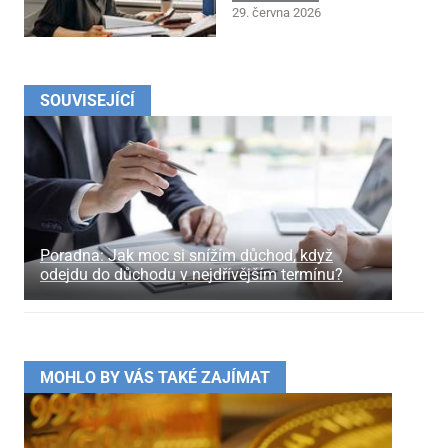
29. června 2026
SOUVISEJÍCÍ
Poradna: Jak moc si snížím důchod, když
odejdu do důchodu v nejdřívějším termínu?
MOHLO BY VÁS TAKÉ ZAJÍMAT