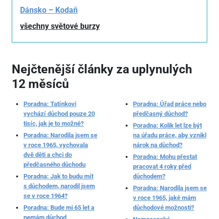
Dánsko – Kodaň
všechny světové burzy
Nejčtenější články za uplynulých
12 měsíců
Poradna: Tatínkovi
Poradna: Úřad práce nebo
vychází důchod pouze 20
předčasný důchod?
tisíc, jak je to možné?
Poradna: Kolik let lze být
Poradna: Narodila jsem se
na úřadu práce, aby vznikl
v roce 1965, vychovala
nárok na důchod?
dvě děti a chci do
Poradna: Mohu přestat
předčasného důchodu
pracovat 4 roky před
Poradna: Jak to budu mít
důchodem?
s důchodem, narodil jsem
Poradna: Narodila jsem se
se v roce 1964?
v roce 1965, jaké mám
Poradna: Bude mi 65 let a
důchodové možnosti?
nemám důchod