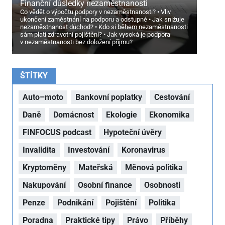
Finanční důsledky nezaměstnanosti
Co vědět o výpočtu podpory v nezaměstnanosti?
Vliv
ukončení zaměstnání na podporu a odstupné
Jak snižuje
nezaměstnanost důchod?
Kdo si během nezaměstnanosti
sám platí zdravotní pojištění?
Jak vysoká je podpora
v nezaměstnanosti bez doložení příjmu?
ŠTÍTKY
Auto–moto
Bankovní poplatky
Cestování
Daně
Domácnost
Ekologie
Ekonomika
FINFOCUS podcast
Hypoteční úvěry
Invalidita
Investování
Koronavirus
Kryptoměny
Mateřská
Měnová politika
Nakupování
Osobní finance
Osobnosti
Penze
Podnikání
Pojištění
Politika
Poradna
Praktické tipy
Právo
Příběhy