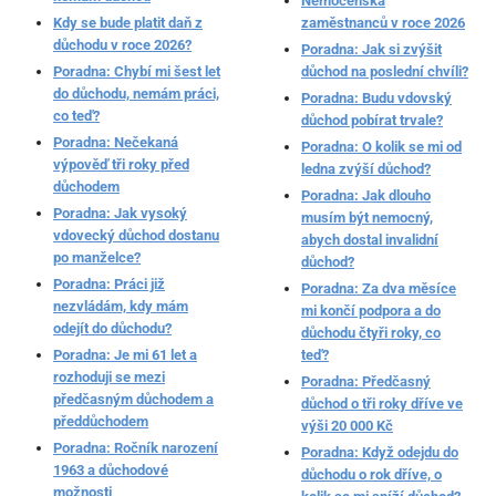
Nemocenská
Kdy se bude platit daň z
zaměstnanců v roce 2026
důchodu v roce 2026?
Poradna: Jak si zvýšit
Poradna: Chybí mi šest let
důchod na poslední chvíli?
do důchodu, nemám práci,
Poradna: Budu vdovský
co teď?
důchod pobírat trvale?
Poradna: Nečekaná
Poradna: O kolik se mi od
výpověď tři roky před
ledna zvýší důchod?
důchodem
Poradna: Jak dlouho
Poradna: Jak vysoký
musím být nemocný,
vdovecký důchod dostanu
abych dostal invalidní
po manželce?
důchod?
Poradna: Práci již
Poradna: Za dva měsíce
nezvládám, kdy mám
mi končí podpora a do
odejít do důchodu?
důchodu čtyři roky, co
Poradna: Je mi 61 let a
teď?
rozhoduji se mezi
Poradna: Předčasný
předčasným důchodem a
důchod o tři roky dříve ve
předdůchodem
výši 20 000 Kč
Poradna: Ročník narození
Poradna: Když odejdu do
1963 a důchodové
důchodu o rok dříve, o
možnosti