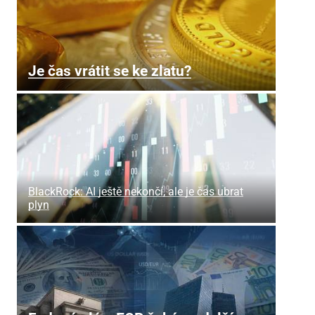
Je čas vrátit se ke zlatu?
BlackRock: AI ještě nekončí, ale je čas ubrat
plyn