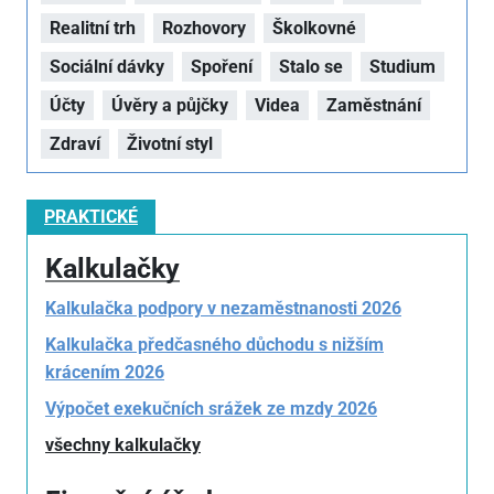
Realitní trh
Rozhovory
Školkovné
Sociální dávky
Spoření
Stalo se
Studium
Účty
Úvěry a půjčky
Videa
Zaměstnání
Zdraví
Životní styl
PRAKTICKÉ
Kalkulačky
Kalkulačka podpory v nezaměstnanosti 2026
Kalkulačka předčasného důchodu s nižším
krácením 2026
Výpočet exekučních srážek ze mzdy 2026
všechny kalkulačky