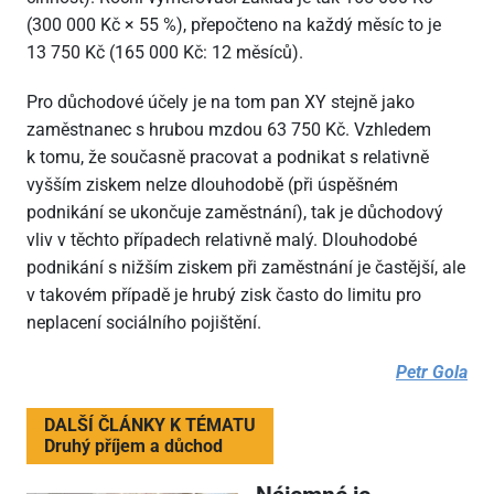
(300
000 Kč × 55 %), přepočteno na každý měsíc to je
13
750 Kč (165
000 Kč: 12 měsíců).
Pro důchodové účely je na tom pan XY stejně jako
zaměstnanec s hrubou mzdou 63
750 Kč. Vzhledem
k tomu, že současně pracovat a podnikat s relativně
vyšším ziskem nelze dlouhodobě (při úspěšném
podnikání se ukončuje zaměstnání), tak je důchodový
vliv v těchto případech relativně malý. Dlouhodobé
podnikání s nižším ziskem při zaměstnání je častější, ale
v takovém případě je hrubý zisk často do limitu pro
neplacení sociálního pojištění.
Petr Gola
DALŠÍ ČLÁNKY K TÉMATU
Druhý příjem a důchod