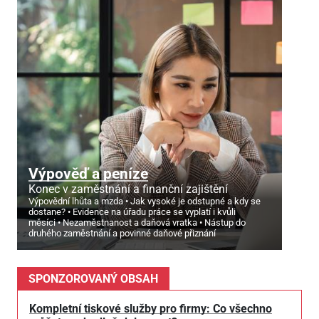
Výpověď a peníze
Konec v zaměstnání a finanční zajištění
Výpovědní lhůta a mzda
Jak vysoké je odstupné a kdy se
dostane?
Evidence na úřadu práce se vyplatí i kvůli
měsíci
Nezaměstnanost a daňová vratka
Nástup do
druhého zaměstnání a povinné daňové přiznání
SPONZOROVANÝ OBSAH
Kompletní tiskové služby pro firmy: Co všechno