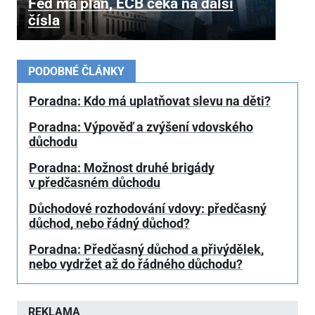
Fed má plán, ECB čeká na další
čísla
PODOBNÉ ČLÁNKY
Poradna: Kdo má uplatňovat slevu na děti?
Poradna: Výpověď a zvýšení vdovského
důchodu
Poradna: Možnost druhé brigády
v předčasném důchodu
Důchodové rozhodování vdovy: předčasný
důchod, nebo řádný důchod?
Poradna: Předčasný důchod a přivýdělek,
nebo vydržet až do řádného důchodu?
REKLAMA