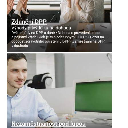
Zdanění DPP
Výhody přivýdělku na dohodu
Dvě brigády na DPP a daně
Dohoda o provedení práce
a pojistný vztah
Jak je to s odstupným u DPP?
Pozor na
dopočet zdravotního pojištění u DPP
Zaměstnání na DPP
v důchodu
Nezaměstnanost pod lupou