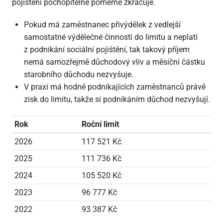
pojištění pochopitelně poměrně zkracuje.
Pokud má zaměstnanec přivýdělek z vedlejší
samostatné výdělečné činnosti do limitu a neplatí
z podnikání sociální pojištění, tak takový příjem
nemá samozřejmě důchodový vliv a měsíční částku
starobního důchodu nezvyšuje.
V praxi má hodně podnikajících zaměstnanců právě
zisk do limitu, takže si podnikáním důchod nezvyšují.
Rok
Roční limit
2026
117
521 Kč
2025
111
736 Kč
2024
105
520 Kč
2023
96
777 Kč
2022
93
387 Kč