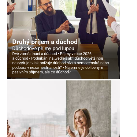
Druhý příjem a důchod
Důchodové příjmy pod lupou
Dvě zaměstnání a důchod
Příjmy v roce 2026
a důchod
Podnikání na „vedlejšák“ důchod většinou
nezvyšuje
Jak snižuje důchod nízká nemocenská nebo
podpora v nezaměstnanosti?
Nájemné je oblíbeným
pasivním příjmem, ale co důchod?