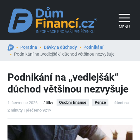
MENU
Poradna
Dávky a důchody
Podnikání
Podnikání na „vedlejšák“ důchod většinou nezvyšuje
Podnikání na „vedlejšák“
důchod většinou nezvyšuje
Osobní finance
Penze
1. července 2026
štítky
čtení na
2 minuty | přečteno 921×