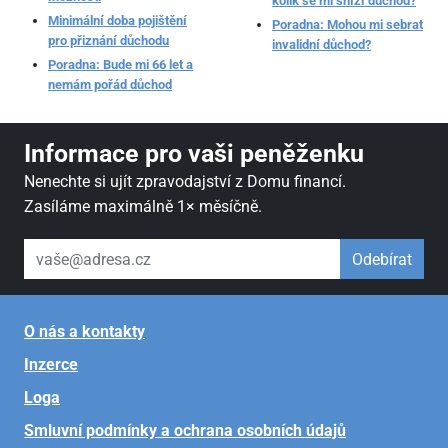
kolik se mi sníží důchod?
Minimální doba pojištění
Poradna: Mohou mi sebrat
pro přiznání důchodu
invalidní důchod?
Poradna: Bude mi 66 let a
nemám pořád důchod
Informace pro vaši peněženku
Nenechte si ujít zpravodajství z Domu financí.
Zasíláme maximálně 1× měsíčně.
váš email
Odebírat
O nás a kontakty
Inzerce
Loga
Smluvní podmínky a ochrana osobních údajů