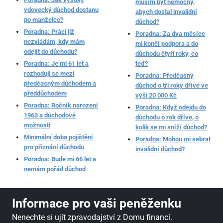
musím být nemocný,
vdovecký důchod dostanu
abych dostal invalidní
po manželce?
důchod?
Poradna: Práci již
Poradna: Za dva měsíce
nezvládám, kdy mám
mi končí podpora a do
odejít do důchodu?
důchodu čtyři roky, co
Poradna: Je mi 61 let a
teď?
rozhoduji se mezi
Poradna: Předčasný
předčasným důchodem a
důchod o tři roky dříve ve
předdůchodem
výši 20 000 Kč
Poradna: Ročník narození
Poradna: Když odejdu do
1963 a důchodové
důchodu o rok dříve, o
možnosti
kolik se mi sníží důchod?
Minimální doba pojištění
Poradna: Mohou mi sebrat
pro přiznání důchodu
invalidní důchod?
Poradna: Bude mi 66 let a
nemám pořád důchod
Informace pro vaši peněženku
Nenechte si ujít zpravodajství z Domu financí.