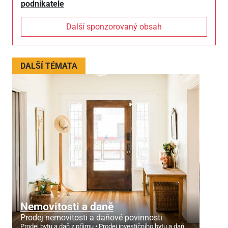
podnikatele
Další sponzorovaný obsah
DALŠÍ TÉMATA
Nemovitosti a daně
Prodej nemovitosti a daňové povinnosti
Prodej bytu a daň z příjmu
Prodej investičního bytu a daň