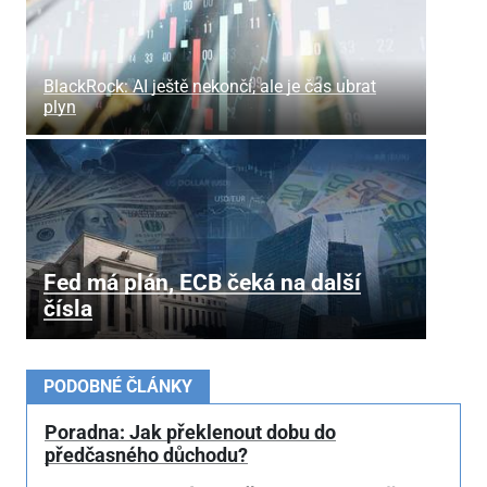
BlackRock: AI ještě nekončí, ale je čas ubrat
plyn
Fed má plán, ECB čeká na další
čísla
PODOBNÉ ČLÁNKY
Poradna: Jak překlenout dobu do
předčasného důchodu?