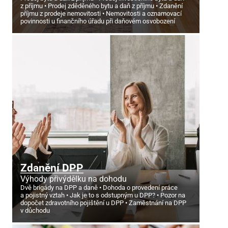
z příjmu
Prodej zděděného bytu a daň z příjmu
Zdanění
příjmu z prodeje nemovitosti
Nemovitosti a oznamovací
povinnosti u finančního úřadu při daňovém osvobození
Zdanění DPP
Výhody přivýdělku na dohodu
Dvě brigády na DPP a daně
Dohoda o provedení práce
a pojistný vztah
Jak je to s odstupným u DPP?
Pozor na
dopočet zdravotního pojištění u DPP
Zaměstnání na DPP
v důchodu