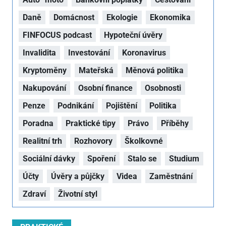
Daně
Domácnost
Ekologie
Ekonomika
FINFOCUS podcast
Hypoteční úvěry
Invalidita
Investování
Koronavirus
Kryptoměny
Mateřská
Měnová politika
Nakupování
Osobní finance
Osobnosti
Penze
Podnikání
Pojištění
Politika
Poradna
Praktické tipy
Právo
Příběhy
Realitní trh
Rozhovory
Školkovné
Sociální dávky
Spoření
Stalo se
Studium
Účty
Úvěry a půjčky
Videa
Zaměstnání
Zdraví
Životní styl