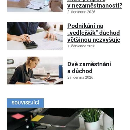
v nezaměstnanosti?
2. července 2026
Podnikání na
„vedlejšák“ důchod
většinou nezvyšuje
1. července 2026
Dvě zaměstnání
a důchod
29. června 2026
SOUVISEJÍCÍ