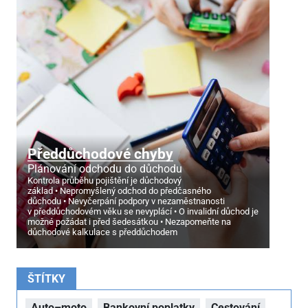
Předdůchodové chyby
Plánování odchodu do důchodu
Kontrola průběhu pojištění je důchodový
základ
Nepromyšlený odchod do předčasného
důchodu
Nevyčerpání podpory v nezaměstnanosti
v předdůchodovém věku se nevyplácí
O invalidní důchod je
možné požádat i před šedesátkou
Nezapomeňte na
důchodové kalkulace s předdůchodem
ŠTÍTKY
Auto–moto
Bankovní poplatky
Cestování