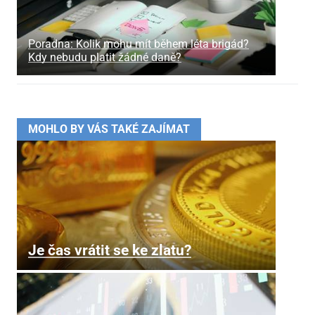
Poradna: Kolik mohu mít během léta brigád?
Kdy nebudu platit žádné daně?
MOHLO BY VÁS TAKÉ ZAJÍMAT
Je čas vrátit se ke zlatu?