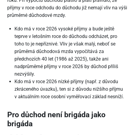
roku. Při výpočtu důchodu platilo a platí pravidlo, že
příjmy v roce odchodu do důchodu již nemají vliv na výši
průměrné důchodové mzdy.
Kdo má v roce 2026 vysoké příjmy a bude ještě
teprve v letošním roce do důchodu odcházet, pro
toho to je nepříznivé. Vliv je však malý, neboť se
průměrná důchodová mzda vypočítává za
předchozích 40 let (1986 až 2025), takže ani
nadprůměrné příjmy v roce 2026 by důchod příliš
nezvýšily.
Kdo má v roce 2026 nízké příjmy (např. z důvodu
zkráceného úvazku), ten si z důvodu nižšího příjmu
v aktuálním roce osobní vyměřovací základ nesníží.
Pro důchod není brigáda jako
brigáda