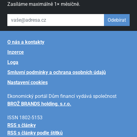
Zasíláme maximálně 1× měsíčně.
váš email
Odebírat
O nás a kontakty
Inzerce
Loga
Smluvní podmínky a ochrana osobních údajů
Nastavení cookies
Ekonomický portál Dům financí vydává společnost
BROŽ BRANDS holding, s.r.o.
ISSN 1802-5153
RSS s články
RSS s články podle štítků