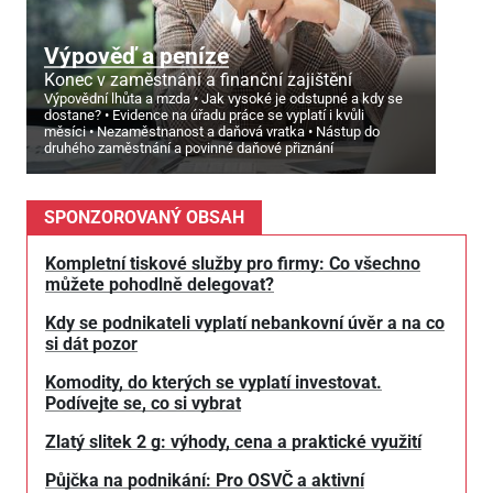
Výpověď a peníze
Konec v zaměstnání a finanční zajištění
Výpovědní lhůta a mzda
Jak vysoké je odstupné a kdy se
dostane?
Evidence na úřadu práce se vyplatí i kvůli
měsíci
Nezaměstnanost a daňová vratka
Nástup do
druhého zaměstnání a povinné daňové přiznání
SPONZOROVANÝ OBSAH
Kompletní tiskové služby pro firmy: Co všechno
můžete pohodlně delegovat?
Kdy se podnikateli vyplatí nebankovní úvěr a na co
si dát pozor
Komodity, do kterých se vyplatí investovat.
Podívejte se, co si vybrat
Zlatý slitek 2 g: výhody, cena a praktické využití
Půjčka na podnikání: Pro OSVČ a aktivní