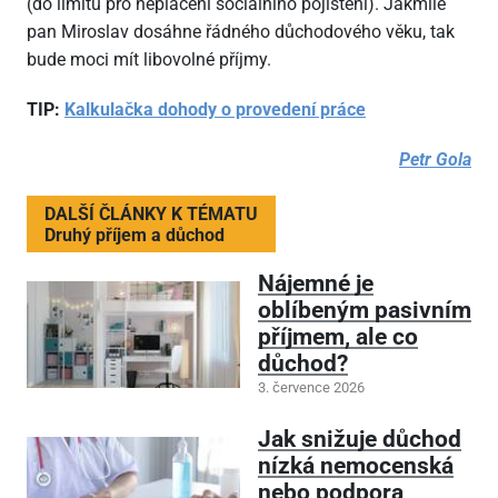
(do limitu pro neplacení sociálního pojištění). Jakmile
pan Miroslav dosáhne řádného důchodového věku, tak
bude moci mít libovolné příjmy.
TIP:
Kalkulačka dohody o provedení práce
Petr Gola
DALŠÍ ČLÁNKY K TÉMATU
Druhý příjem a důchod
Nájemné je
oblíbeným pasivním
příjmem, ale co
důchod?
3. července 2026
Jak snižuje důchod
nízká nemocenská
nebo podpora