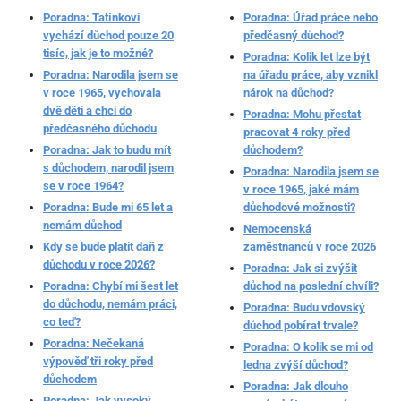
Poradna: Tatínkovi
Poradna: Úřad práce nebo
vychází důchod pouze 20
předčasný důchod?
tisíc, jak je to možné?
Poradna: Kolik let lze být
Poradna: Narodila jsem se
na úřadu práce, aby vznikl
v roce 1965, vychovala
nárok na důchod?
dvě děti a chci do
Poradna: Mohu přestat
předčasného důchodu
pracovat 4 roky před
Poradna: Jak to budu mít
důchodem?
s důchodem, narodil jsem
Poradna: Narodila jsem se
se v roce 1964?
v roce 1965, jaké mám
Poradna: Bude mi 65 let a
důchodové možnosti?
nemám důchod
Nemocenská
Kdy se bude platit daň z
zaměstnanců v roce 2026
důchodu v roce 2026?
Poradna: Jak si zvýšit
Poradna: Chybí mi šest let
důchod na poslední chvíli?
do důchodu, nemám práci,
Poradna: Budu vdovský
co teď?
důchod pobírat trvale?
Poradna: Nečekaná
Poradna: O kolik se mi od
výpověď tři roky před
ledna zvýší důchod?
důchodem
Poradna: Jak dlouho
Poradna: Jak vysoký