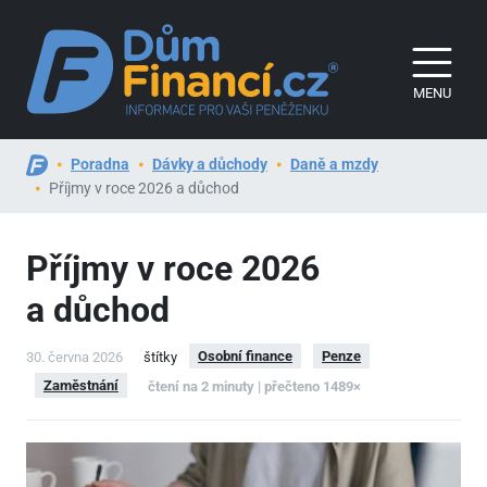
MENU
Poradna
Dávky a důchody
Daně a mzdy
Příjmy v roce 2026 a důchod
Příjmy v roce 2026
a důchod
Osobní finance
Penze
30. června 2026
štítky
Zaměstnání
čtení na 2 minuty | přečteno 1489×