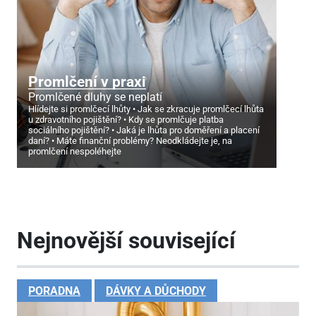
Promlčení v praxi
Promlčené dluhy se neplatí
Hlídejte si promlčecí lhůty
Jak se zkracuje promlčecí lhůta
u zdravotního pojištění?
Kdy se promlčuje platba
sociálního pojištění?
Jaká je lhůta pro doměření a placení
daní?
Máte finanční problémy? Neodkládejte je, na
promlčení nespoléhejte
Nejnovější související
PORADNA
DÁVKY A DŮCHODY