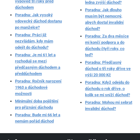
výpověď tři roky před
ledna zvýší důchod?
důchodem
Poradna: Jak dlouho
Poradna: Jak vysoký
musím být nemocný,
vdovecký důchod dostanu
abych dostal invalidní
po manželce?
důchod?
Poradna: Práci již
Poradna: Za dva měsíce
nezvládám, kdy mám
mi končí podpora a do
odejít do důchodu?
důchodu čtyři roky, co
Poradna: Je mi 61 let a
teď?
rozhoduji se mezi
Poradna: Předčasný
předčasným důchodem a
důchod o tři roky dříve ve
předdůchodem
výši 20 000 Kč
Poradna: Ročník narození
Poradna: Když odejdu do
1963 a důchodové
důchodu o rok dříve, o
možnosti
kolik se mi sníží důchod?
Minimální doba pojištění
Poradna: Mohou mi sebrat
pro přiznání důchodu
invalidní důchod?
Poradna: Bude mi 66 let a
nemám pořád důchod