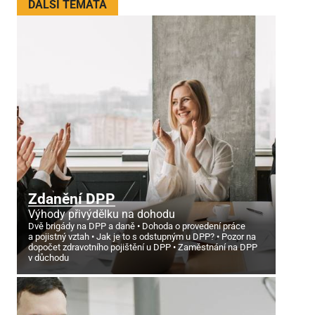
DALŠÍ TÉMATA
Zdanění DPP
Výhody přivýdělku na dohodu
Dvě brigády na DPP a daně
Dohoda o provedení práce
a pojistný vztah
Jak je to s odstupným u DPP?
Pozor na
dopočet zdravotního pojištění u DPP
Zaměstnání na DPP
v důchodu