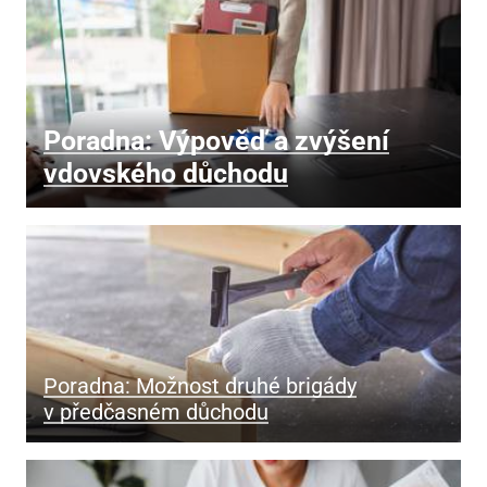
Poradna: Výpověď a zvýšení
vdovského důchodu
Poradna: Možnost druhé brigády
v předčasném důchodu