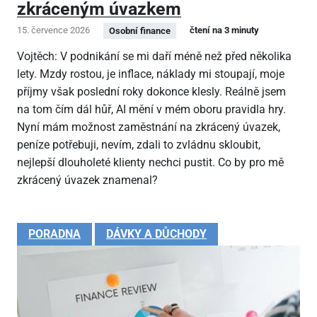
zkráceným úvazkem
15. července 2026
čtení na 3 minuty
Osobní finance
Vojtěch: V podnikání se mi daří méně než před několika
lety. Mzdy rostou, je inflace, náklady mi stoupají, moje
příjmy však poslední roky dokonce klesly. Reálně jsem
na tom čím dál hůř, AI mění v mém oboru pravidla hry.
Nyní mám možnost zaměstnání na zkrácený úvazek,
peníze potřebuji, nevím, zdali to zvládnu skloubit,
nejlepší dlouholeté klienty nechci pustit. Co by pro mě
zkrácený úvazek znamenal?
PORADNA
DÁVKY A DŮCHODY