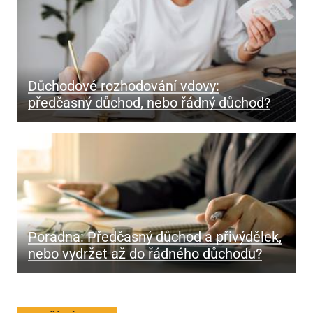
Důchodové rozhodování vdovy:
předčasný důchod, nebo řádný důchod?
Poradna: Předčasný důchod a přivýdělek,
nebo vydržet až do řádného důchodu?