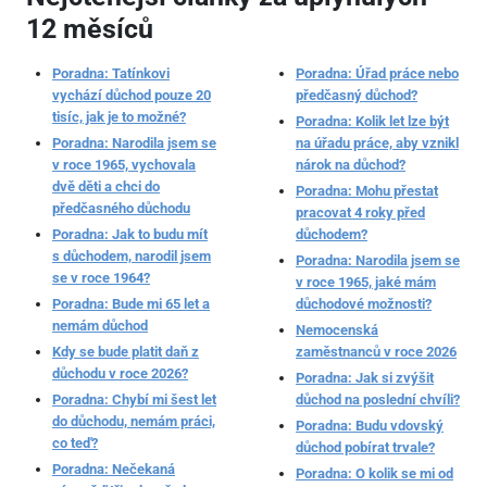
12 měsíců
Poradna: Tatínkovi
Poradna: Úřad práce nebo
vychází důchod pouze 20
předčasný důchod?
tisíc, jak je to možné?
Poradna: Kolik let lze být
Poradna: Narodila jsem se
na úřadu práce, aby vznikl
v roce 1965, vychovala
nárok na důchod?
dvě děti a chci do
Poradna: Mohu přestat
předčasného důchodu
pracovat 4 roky před
Poradna: Jak to budu mít
důchodem?
s důchodem, narodil jsem
Poradna: Narodila jsem se
se v roce 1964?
v roce 1965, jaké mám
Poradna: Bude mi 65 let a
důchodové možnosti?
nemám důchod
Nemocenská
Kdy se bude platit daň z
zaměstnanců v roce 2026
důchodu v roce 2026?
Poradna: Jak si zvýšit
Poradna: Chybí mi šest let
důchod na poslední chvíli?
do důchodu, nemám práci,
Poradna: Budu vdovský
co teď?
důchod pobírat trvale?
Poradna: Nečekaná
Poradna: O kolik se mi od