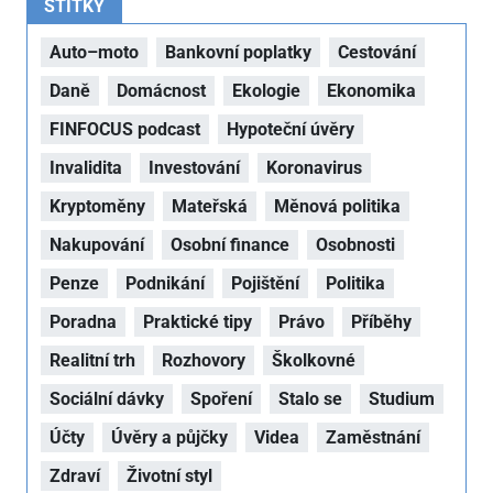
ŠTÍTKY
Auto–moto
Bankovní poplatky
Cestování
Daně
Domácnost
Ekologie
Ekonomika
FINFOCUS podcast
Hypoteční úvěry
Invalidita
Investování
Koronavirus
Kryptoměny
Mateřská
Měnová politika
Nakupování
Osobní finance
Osobnosti
Penze
Podnikání
Pojištění
Politika
Poradna
Praktické tipy
Právo
Příběhy
Realitní trh
Rozhovory
Školkovné
Sociální dávky
Spoření
Stalo se
Studium
Účty
Úvěry a půjčky
Videa
Zaměstnání
Zdraví
Životní styl