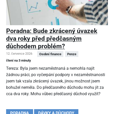
Poradna: Bude zkrácený úvazek
dva roky před předčasným
důchodem problém?
12. července 2026
Osobní finance
Penze
čtení na 3 minuty
Tereza: Byla jsem nezaměstnaná a nemohla najít
žádnou práci, po vyčerpání podpory v nezaměstnanosti
jsem tak vzala zkrácený úvazek, jinou možnost jsem
bohužel neměla. Do předčasného důchodu mohu jít za
cca dva roky. Mohu vůbec předčasný důchod využít?
PORADNA
DÁVKY A DŮCHODY