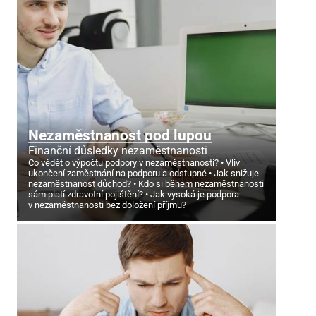
Nezaměstnanost pod lupou
Finanční důsledky nezaměstnanosti
Co vědět o výpočtu podpory v nezaměstnanosti?
Vliv
ukončení zaměstnání na podporu a odstupné
Jak snižuje
nezaměstnanost důchod?
Kdo si během nezaměstnanosti
sám platí zdravotní pojištění?
Jak vysoká je podpora
v nezaměstnanosti bez doložení příjmu?