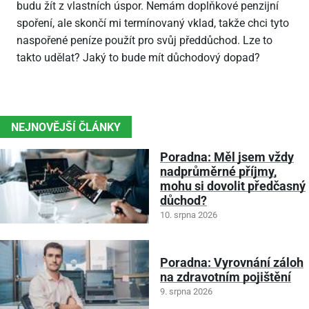
budu žít z vlastních úspor. Nemám doplňkové penzijní
spoření, ale skončí mi termínovaný vklad, takže chci tyto
naspořené peníze použít pro svůj předdůchod. Lze to
takto udělat? Jaký to bude mít důchodový dopad?
NEJNOVĚJŠÍ ČLÁNKY
Poradna: Měl jsem vždy
nadprůměrné příjmy,
mohu si dovolit předčasný
důchod?
10. srpna 2026
Poradna: Vyrovnání záloh
na zdravotním pojištění
9. srpna 2026