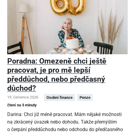
Poradna: Omezeně chci ještě
pracovat, je pro mě lepší
předdůchod, nebo předčasný
důchod?
19. července 2026
Osobní finance
Penze
čtení na 3 minuty
Darina: Chci již méně pracovat. Mám nějaké možnosti
na zkrácený úvazek nebo dohodu. Takže přemýšlím
o čerpání předdůchodu nebo odchodu do předčasného