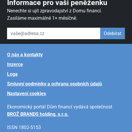
Informace pro vaši peněženku
Nenechte si ujít zpravodajství z Domu financí.
Zasíláme maximálně 1× měsíčně.
váš email
Odebírat
O nás a kontakty
Inzerce
Loga
Smluvní podmínky a ochrana osobních údajů
Nastavení cookies
Ekonomický portál Dům financí vydává společnost
BROŽ BRANDS holding, s.r.o.
ISSN 1802-5153