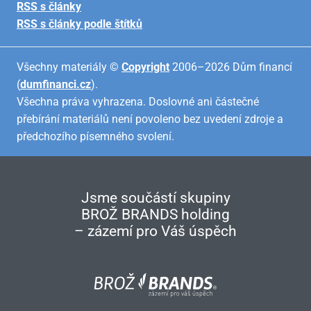
RSS s články
RSS s články podle štítků
Všechny materiály ©
Copyright
2006–2026 Dům financí
(
dumfinanci.cz
).
Všechna práva vyhrazena. Doslovné ani částečné
přebírání materiálů není povoleno bez uvedení zdroje a
předchozího písemného svolení.
Jsme součástí skupiny
BROŽ BRANDS holding
– zázemí pro Váš úspěch