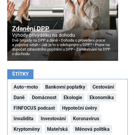
Zdanění DPP
Výhody přivýdělku na dohodu
Dvě brigády na DPP a daně
Dohoda o provedení práce
a pojistný vztah
Jak je to s odstupným u DPP?
Pozor na
dopočet zdravotního pojištění u DPP
Zaměstnání na DPP
v důchodu
ŠTÍTKY
Auto–moto
Bankovní poplatky
Cestování
Daně
Domácnost
Ekologie
Ekonomika
FINFOCUS podcast
Hypoteční úvěry
Invalidita
Investování
Koronavirus
Kryptoměny
Mateřská
Měnová politika