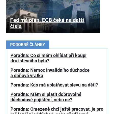
Fed má plán, ECB čeká na další
čísla
PODOBNÉ ČLÁNKY
Poradna: Co si mám ohlídat při koupi
družstevního bytu?
Poradna: Nemoc invalidního důchodce
a daňová vratka
Poradna: Kdo má uplatňovat slevu na děti?
Poradna: Mám si platit dobrovolné
důchodové pojištění, nebo ne?
Poradna: Omezeně chci ještě pracovat, je pro