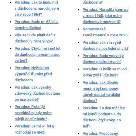
Poradna: Jak to budu mít
důchodem?
s důchodem, narodil jsem
Poradna: Narodila jsem se
se v roce 1964?
v roce 1965, jaké mám
Poradna: Bude mi 65 let a
důchodové možnosti?
nemám důchod
Nemocenská
Kdy se bude platit daň z
zaměstnanců v roce 2026
důchodu v roce 2026?
Poradna: Jak si zvýšit
Poradna: Chybí mi šest let
důchod na poslední chvíli?
do důchodu, nemám práci,
Poradna: Budu vdovský
co teď?
důchod pobírat trvale?
Poradna: Nečekaná
Poradna: O kolik se mi od
výpověď tři roky před
ledna zvýší důchod?
důchodem
Poradna: Jak dlouho
Poradna: Jak vysoký
musím být nemocný,
vdovecký důchod dostanu
abych dostal invalidní
po manželce?
důchod?
Poradna: Práci již
Poradna: Za dva měsíce
nezvládám, kdy mám
mi končí podpora a do
odejít do důchodu?
důchodu čtyři roky, co
Poradna: Je mi 61 let a
teď?
rozhoduji se mezi
Poradna: Předčasný