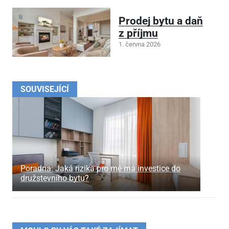
Prodej bytu a daň
z příjmu
1. června 2026
SOUVISEJÍCÍ
Poradna: Jaká rizika pro mě má investice do
družstevního bytu?