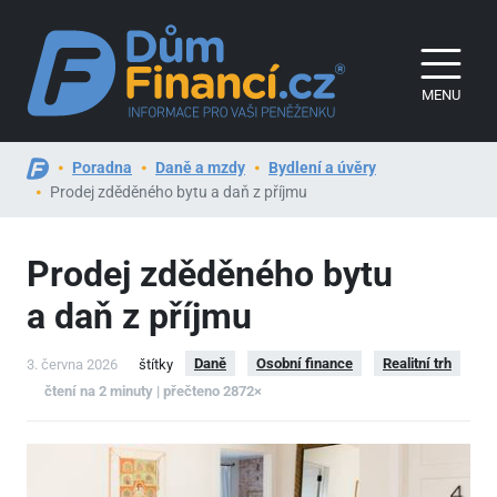
MENU
Poradna
Daně a mzdy
Bydlení a úvěry
Prodej zděděného bytu a daň z příjmu
Prodej zděděného bytu
a daň z příjmu
Daně
Osobní finance
Realitní trh
3. června 2026
štítky
čtení na 2 minuty | přečteno 2872×