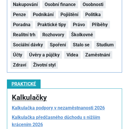
Nakupování
Osobní finance
Osobnosti
Penze
Podnikání
Pojištění
Politika
Poradna
Praktické tipy
Právo
Příběhy
Realitní trh
Rozhovory
Školkovné
Sociální dávky
Spoření
Stalo se
Studium
Účty
Úvěry a půjčky
Videa
Zaměstnání
Zdraví
Životní styl
PRAKTICKÉ
Kalkulačky
Kalkulačka podpory v nezaměstnanosti 2026
Kalkulačka předčasného důchodu s nižším
krácením 2026