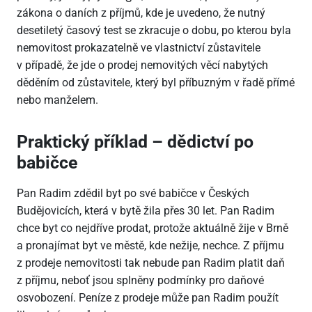
zákona o daních z příjmů, kde je uvedeno, že nutný
desetiletý časový test se zkracuje o dobu, po kterou byla
nemovitost prokazatelně ve vlastnictví zůstavitele
v případě, že jde o prodej nemovitých věcí nabytých
děděním od zůstavitele, který byl příbuzným v řadě přímé
nebo manželem.
Praktický příklad – dědictví po
babičce
Pan Radim zdědil byt po své babičce v Českých
Budějovicích, která v bytě žila přes 30 let. Pan Radim
chce byt co nejdříve prodat, protože aktuálně žije v Brně
a pronajímat byt ve městě, kde nežije, nechce. Z příjmu
z prodeje nemovitosti tak nebude pan Radim platit daň
z příjmu, neboť jsou splněny podmínky pro daňové
osvobození. Peníze z prodeje může pan Radim použít