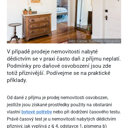
foto:
Canva, ilustrační fotografie
V případě prodeje nemovitosti nabyté
dědictvím se v praxi často daň z příjmu neplatí.
Podmínky pro daňové osvobození jsou zde
totiž příznivější. Podívejme se na praktické
příklady.
Od daně z příjmu je prodej nemovitosti osvobozen,
jestliže jsou získané prostředky použity na obstarání
vlastní
bytové potřeby
nebo při dodržení časového testu.
Právě časový test je u nemovitostí nabytých dědictvím
příznivý, jak vyplývá z § 4, odstavce 1, písmena b)