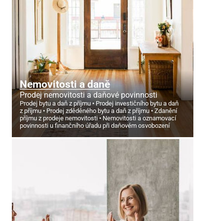
Nemovitosti a daně
Prodej nemovitosti a daňové povinnosti
Prodej bytu a daň z příjmu
Prodej investičního bytu a daň
z příjmu
Prodej zděděného bytu a daň z příjmu
Zdanění
příjmu z prodeje nemovitosti
Nemovitosti a oznamovací
povinnosti u finančního úřadu při daňovém osvobození