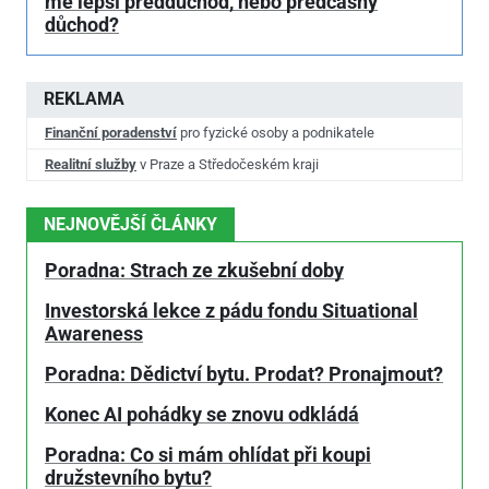
mě lepší předdůchod, nebo předčasný
důchod?
REKLAMA
Finanční poradenství
pro fyzické osoby a podnikatele
Realitní služby
v Praze a Středočeském kraji
NEJNOVĚJŠÍ ČLÁNKY
Poradna: Strach ze zkušební doby
Investorská lekce z pádu fondu Situational
Awareness
Poradna: Dědictví bytu. Prodat? Pronajmout?
Konec AI pohádky se znovu odkládá
Poradna: Co si mám ohlídat při koupi
družstevního bytu?