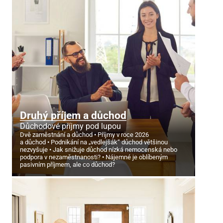
Druhý příjem a důchod
Důchodové příjmy pod lupou
Dvě zaměstnání a důchod
Příjmy v roce 2026
a důchod
Podnikání na „vedlejšák“ důchod většinou
nezvyšuje
Jak snižuje důchod nízká nemocenská nebo
podpora v nezaměstnanosti?
Nájemné je oblíbeným
pasivním příjmem, ale co důchod?