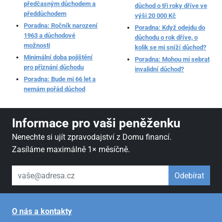
předčasným důchodem a
důchod o tři roky dříve ve
předdůchodem
výši 20 000 Kč
Poradna: Ročník narození
Poradna: Když odejdu do
1963 a důchodové
důchodu o rok dříve, o
možnosti
kolik se mi sníží důchod?
Minimální doba pojištění
Poradna: Mohou mi sebrat
pro přiznání důchodu
invalidní důchod?
Poradna: Bude mi 66 let a
nemám pořád důchod
Informace pro vaši peněženku
Nenechte si ujít zpravodajství z Domu financí.
Zasíláme maximálně 1× měsíčně.
váš email
Odebírat
O nás a kontakty