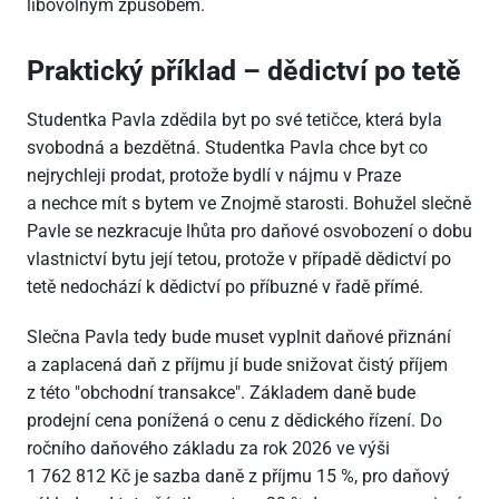
libovolným způsobem.
Praktický příklad – dědictví po tetě
Studentka Pavla zdědila byt po své tetičce, která byla
svobodná a bezdětná. Studentka Pavla chce byt co
nejrychleji prodat, protože bydlí v nájmu v Praze
a nechce mít s bytem ve Znojmě starosti. Bohužel slečně
Pavle se nezkracuje lhůta pro daňové osvobození o dobu
vlastnictví bytu její tetou, protože v případě dědictví po
tetě nedochází k dědictví po příbuzné v řadě přímé.
Slečna Pavla tedy bude muset vyplnit daňové přiznání
a zaplacená daň z příjmu jí bude snižovat čistý příjem
z této "obchodní transakce". Základem daně bude
prodejní cena ponížená o cenu z dědického řízení. Do
ročního daňového základu za rok 2026 ve výši
1
762
812 Kč je sazba daně z příjmu 15 %, pro daňový