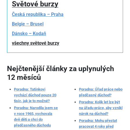
Světové burzy
Česká republika – Praha
Belgie – Brusel
Dánsko – Kodaň
všechny světové burzy
Nejčtenější články za uplynulých
12 měsíců
Poradna: Tatínkovi
Poradna: Úřad práce nebo
vychází důchod pouze 20
předčasný důchod?
tisíc, jak je to možné?
Poradna: Kolik let lze být
Poradna: Narodila jsem se
na úřadu práce, aby vznikl
v roce 1965, vychovala
nárok na důchod?
dvě děti a chci do
Poradna: Mohu přestat
předčasného důchodu
pracovat 4 roky před