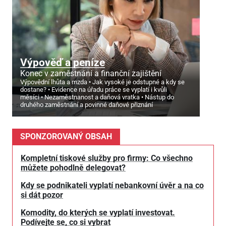
Výpověď a peníze
Konec v zaměstnání a finanční zajištění
Výpovědní lhůta a mzda
Jak vysoké je odstupné a kdy se
dostane?
Evidence na úřadu práce se vyplatí i kvůli
měsíci
Nezaměstnanost a daňová vratka
Nástup do
druhého zaměstnání a povinné daňové přiznání
SPONZOROVANÝ OBSAH
Kompletní tiskové služby pro firmy: Co všechno
můžete pohodlně delegovat?
Kdy se podnikateli vyplatí nebankovní úvěr a na co
si dát pozor
Komodity, do kterých se vyplatí investovat.
Podívejte se, co si vybrat