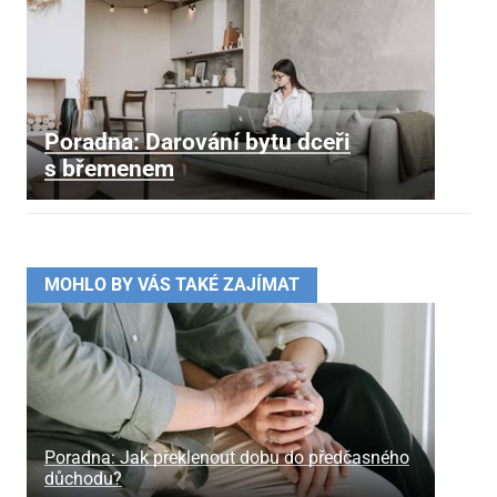
Poradna: Darování bytu dceři
s břemenem
MOHLO BY VÁS TAKÉ ZAJÍMAT
Poradna: Jak překlenout dobu do předčasného
důchodu?