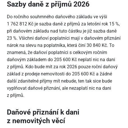
Sazby daně z příjmů 2026
Do ročního souhrnného daňového základu ve výši
1
762
812 Kč je sazba daně z příjmů za letošní rok 15 %,
při daňovém základu nad tuto částku je již sazba daně
23 %. Všichni daňoví poplatníci mají v daňovém přiznání
nárok na slevu na poplatníka, která činí 30
840 Kč. To
znamená, že daňoví poplatníci s celkovým ročním
daňovým základem do 205
600 Kč neplatí nic na dani
z příjmů. Kdo bude mít za rok 2026 pouze roční daňový
základ z prodeje nemovitosti do 205
600 Kč a žádné
další zdanitelné příjmy mít nebude, ten tak sice bude
vyplňovat daňové přiznání, ale nezaplatí nic na dani
z příjmů.
Daňové přiznání k dani
z nemovitých věcí