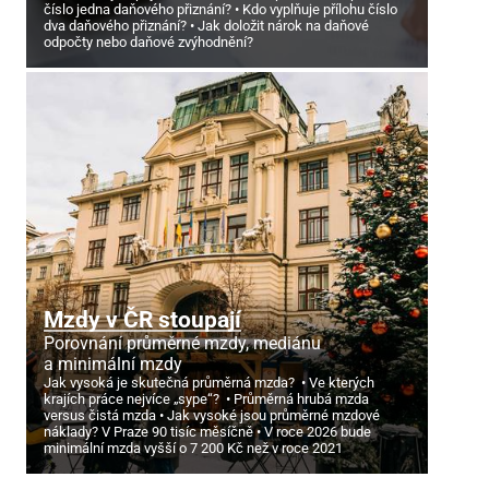
číslo jedna daňového přiznání?
Kdo vyplňuje přílohu číslo
dva daňového přiznání?
Jak doložit nárok na daňové
odpočty nebo daňové zvýhodnění?
Mzdy v ČR stoupají
Porovnání průměrné mzdy, mediánu
a minimální mzdy
Jak vysoká je skutečná průměrná mzda?
Ve kterých
krajích práce nejvíce „sype“?
Průměrná hrubá mzda
versus čistá mzda
Jak vysoké jsou průměrné mzdové
náklady? V Praze 90 tisíc měsíčně
V roce 2026 bude
minimální mzda vyšší o 7
200 Kč než v roce 2021