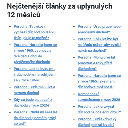
Nejčtenější články za uplynulých
12 měsíců
Poradna: Tatínkovi
Poradna: Úřad práce nebo
vychází důchod pouze 20
předčasný důchod?
tisíc, jak je to možné?
Poradna: Kolik let lze být
Poradna: Narodila jsem se
na úřadu práce, aby vznikl
v roce 1965, vychovala
nárok na důchod?
dvě děti a chci do
Poradna: Mohu přestat
předčasného důchodu
pracovat 4 roky před
Poradna: Jak to budu mít
důchodem?
s důchodem, narodil jsem
Poradna: Narodila jsem se
se v roce 1964?
v roce 1965, jaké mám
Poradna: Bude mi 65 let a
důchodové možnosti?
nemám důchod
Nemocenská
Kdy se bude platit daň z
zaměstnanců v roce 2026
důchodu v roce 2026?
Poradna: Jak si zvýšit
Poradna: Chybí mi šest let
důchod na poslední chvíli?
do důchodu, nemám práci,
Poradna: Budu vdovský
co teď?
důchod pobírat trvale?