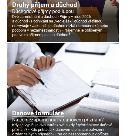
Druhý příjem a důchod
Důchodové příjmy pod lupou
Dvě zaměstnání a důchod
Příjmy v roce 2026
a důchod
Podnikání na „vedlejšák“ důchod většinou
nezvyšuje
Jak snižuje důchod nízká nemocenská nebo
podpora v nezaměstnanosti?
Nájemné je oblíbeným
pasivním příjmem, ale co důchod?
Daňové formuláře
Na co nezapomenout v daňovém přiznání?
Kdy se vyplňuje dvoustránkové a kdy čtyřstránkové daňové
přiznání?
Kdo přikládá k daňovému přiznání potvrzení
o zdanitelných příjmech?
Na co nezapomenout v příloze