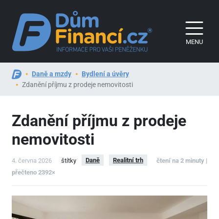
MENU
Daně a mzdy
Bydlení a úvěry
Zdanění příjmu z prodeje nemovitosti
Zdanění příjmu z prodeje
nemovitosti
Daně
Realitní trh
4. června 2026
štítky
čtení na 2 minuty |
přečteno 2392×