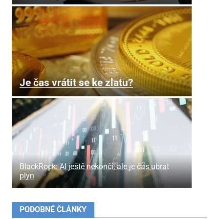
Je čas vrátit se ke zlatu?
BlackRock: AI ještě nekončí, ale je čas ubrat
plyn
PODOBNÉ ČLÁNKY