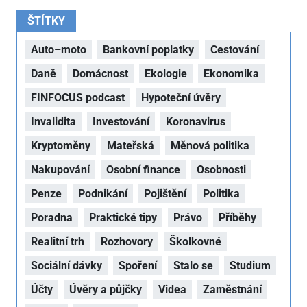
ŠTÍTKY
Auto–moto
Bankovní poplatky
Cestování
Daně
Domácnost
Ekologie
Ekonomika
FINFOCUS podcast
Hypoteční úvěry
Invalidita
Investování
Koronavirus
Kryptoměny
Mateřská
Měnová politika
Nakupování
Osobní finance
Osobnosti
Penze
Podnikání
Pojištění
Politika
Poradna
Praktické tipy
Právo
Příběhy
Realitní trh
Rozhovory
Školkovné
Sociální dávky
Spoření
Stalo se
Studium
Účty
Úvěry a půjčky
Videa
Zaměstnání