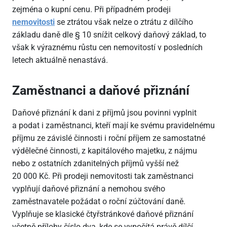
zejména o kupní cenu. Při případném prodeji
nemovitosti
se ztrátou však nelze o ztrátu z dílčího
základu daně dle § 10 snížit celkový daňový základ, to
však k výraznému růstu cen nemovitostí v posledních
letech aktuálně nenastává.
Zaměstnanci a daňové přiznání
Daňové přiznání k dani z příjmů jsou povinni vyplnit
a podat i zaměstnanci, kteří mají ke svému pravidelnému
příjmu ze závislé činnosti i roční příjem ze samostatné
výdělečné činnosti, z kapitálového majetku, z nájmu
nebo z ostatních zdanitelných příjmů vyšší než
20
000 Kč. Při prodeji nemovitosti tak zaměstnanci
vyplňují daňové přiznání a nemohou svého
zaměstnavatele požádat o roční zúčtování daně.
Vyplňuje se klasické čtyřstránkové daňové přiznání
včetně přílohy číslo dva, kde se vypočítá právě dílčí