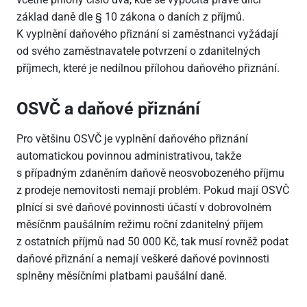
základ daně dle § 10 zákona o daních z příjmů.
K vyplnění daňového přiznání si zaměstnanci vyžádají
od svého zaměstnavatele potvrzení o zdanitelných
příjmech, které je nedílnou přílohou daňového přiznání.
OSVČ a daňové přiznání
Pro většinu OSVČ je vyplnění daňového přiznání
automatickou povinnou administrativou, takže
s případným zdaněním daňově neosvobozeného příjmu
z prodeje nemovitosti nemají problém. Pokud mají OSVČ
plnící si své daňové povinnosti účastí v dobrovolném
měsíčnm paušálním režimu roční zdanitelný příjem
z ostatních příjmů nad 50
000 Kč, tak musí rovněž podat
daňové přiznání a nemají veškeré daňové povinnosti
splněny měsíčními platbami paušální daně.