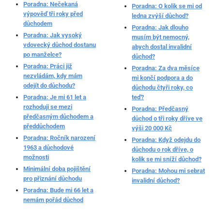
Poradna: Nečekaná
Poradna: O kolik se mi od
výpověď tři roky před
ledna zvýší důchod?
důchodem
Poradna: Jak dlouho
Poradna: Jak vysoký
musím být nemocný,
vdovecký důchod dostanu
abych dostal invalidní
po manželce?
důchod?
Poradna: Práci již
Poradna: Za dva měsíce
nezvládám, kdy mám
mi končí podpora a do
odejít do důchodu?
důchodu čtyři roky, co
Poradna: Je mi 61 let a
teď?
rozhoduji se mezi
Poradna: Předčasný
předčasným důchodem a
důchod o tři roky dříve ve
předdůchodem
výši 20 000 Kč
Poradna: Ročník narození
Poradna: Když odejdu do
1963 a důchodové
důchodu o rok dříve, o
možnosti
kolik se mi sníží důchod?
Minimální doba pojištění
Poradna: Mohou mi sebrat
pro přiznání důchodu
invalidní důchod?
Poradna: Bude mi 66 let a
nemám pořád důchod