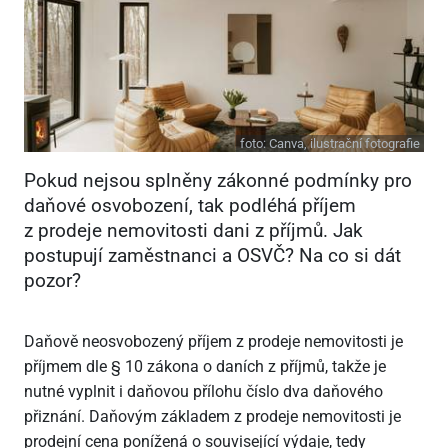
foto:
Canva, ilustrační fotografie
Pokud nejsou splněny zákonné podmínky pro
daňové osvobození, tak podléhá příjem
z prodeje nemovitosti dani z příjmů. Jak
postupují zaměstnanci a OSVČ? Na co si dát
pozor?
Daňově neosvobozený příjem z prodeje nemovitosti je
příjmem dle § 10 zákona o daních z příjmů, takže je
nutné vyplnit i daňovou přílohu číslo dva daňového
přiznání. Daňovým základem z prodeje nemovitosti je
prodejní cena ponížená o související výdaje, tedy