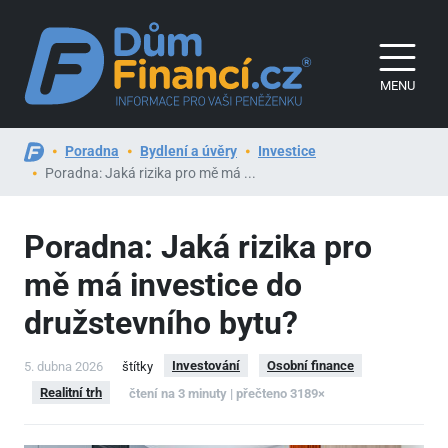
MENU
Poradna
Bydlení a úvěry
Investice
Poradna: Jaká rizika pro mě má ...
Poradna: Jaká rizika pro
mě má investice do
družstevního bytu?
Investování
Osobní finance
5. dubna 2026
štítky
Realitní trh
čtení na 3 minuty | přečteno 3189×