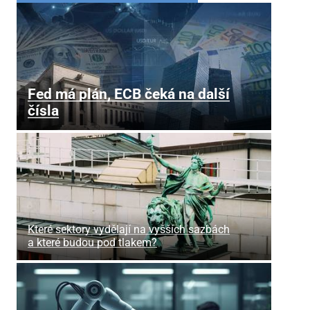
Fed má plán, ECB čeká na další
čísla
Které sektory vydělají na vyšších sazbách
a které budou pod tlakem?