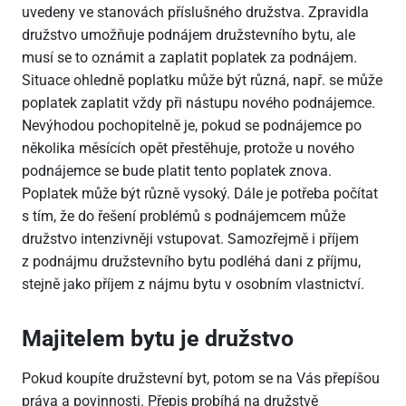
uvedeny ve stanovách příslušného družstva. Zpravidla
družstvo umožňuje podnájem družstevního bytu, ale
musí se to oznámit a zaplatit poplatek za podnájem.
Situace ohledně poplatku může být různá, např. se může
poplatek zaplatit vždy při nástupu nového podnájemce.
Nevýhodou pochopitelně je, pokud se podnájemce po
několika měsících opět přestěhuje, protože u nového
podnájemce se bude platit tento poplatek znova.
Poplatek může být různě vysoký. Dále je potřeba počítat
s tím, že do řešení problémů s podnájemcem může
družstvo intenzivněji vstupovat. Samozřejmě i příjem
z podnájmu družstevního bytu podléhá dani z příjmu,
stejně jako příjem z nájmu bytu v osobním vlastnictví.
Majitelem bytu je družstvo
Pokud koupíte družstevní byt, potom se na Vás přepíšou
práva a povinnosti. Přepis probíhá na družstvě