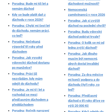
Poradna: Bude mi 65 let a
důchodové možnosti?
nemám důchod
Nemocenská
Kdy se bude platit daň z
zaměstnanců v roce 2026
důchodu v roce 2026?
Poradna: Jak si zvýšit
Poradna: Chybí mi šest let
důchod na poslední chvíli?
do důchodu, nemám práci,
Poradna: Budu vdovský
co teď?
důchod pobírat trvale?
Poradna: Nečekaná
Poradna: O kolik se mi od
výpověď tři roky před
ledna zvýší důchod?
důchodem
Poradna: Jak dlouho
Poradna: Jak vysoký
musím být nemocný,
vdovecký důchod dostanu
abych dostal invalidní
po manželce?
důchod?
Poradna: Práci již
Poradna: Za dva měsíce
nezvládám, kdy mám
mi končí podpora a do
odejít do důchodu?
důchodu čtyři roky, co
Poradna: Je mi 61 let a
teď?
rozhoduji se mezi
Poradna: Předčasný
předčasným důchodem a
důchod o tři roky dříve ve
předdůchodem
výši 20 000 Kč
Poradna: Ročník narození
Poradna: Když odejdu do