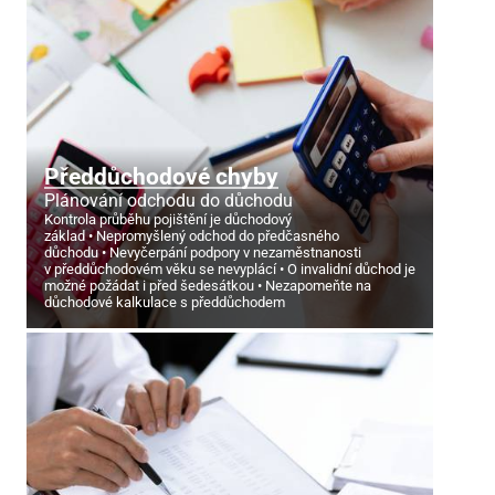
Předdůchodové chyby
Plánování odchodu do důchodu
Kontrola průběhu pojištění je důchodový
základ
Nepromyšlený odchod do předčasného
důchodu
Nevyčerpání podpory v nezaměstnanosti
v předdůchodovém věku se nevyplácí
O invalidní důchod je
možné požádat i před šedesátkou
Nezapomeňte na
důchodové kalkulace s předdůchodem