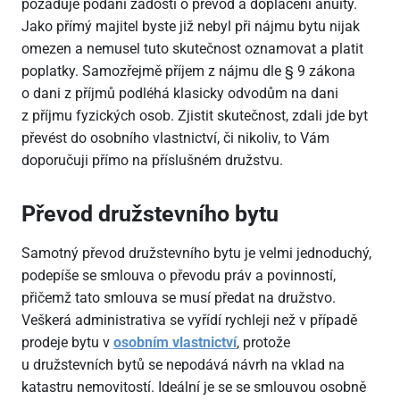
požaduje podání žádosti o převod a doplacení anuity.
Jako přímý majitel byste již nebyl při nájmu bytu nijak
omezen a nemusel tuto skutečnost oznamovat a platit
poplatky. Samozřejmě příjem z nájmu dle § 9 zákona
o dani z příjmů podléhá klasicky odvodům na dani
z příjmu fyzických osob. Zjistit skutečnost, zdali jde byt
převést do osobního vlastnictví, či nikoliv, to Vám
doporučuji přímo na příslušném družstvu.
Převod družstevního bytu
Samotný převod družstevního bytu je velmi jednoduchý,
podepíše se smlouva o převodu práv a povinností,
přičemž tato smlouva se musí předat na družstvo.
Veškerá administrativa se vyřídí rychleji než v případě
prodeje bytu v
osobním vlastnictví
, protože
u družstevních bytů se nepodává návrh na vklad na
katastru nemovitostí. Ideální je se se smlouvou osobně