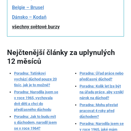
Belgie – Brusel
Dánsko – Kodaň
všechny světové burzy
Nejčtenější články za uplynulých
12 měsíců
Poradna: Tatínkovi
Poradna: Úřad práce nebo
vychází důchod pouze 20
předčasný důchod?
tisíc, jak je to možné?
Poradna: Kolik let lze být
Poradna: Narodila jsem se
na úřadu práce, aby vznikl
v roce 1965, vychovala
nárok na důchod?
dvě děti a chci do
Poradna: Mohu přestat
předčasného důchodu
pracovat 4 roky před
Poradna: Jak to budu mít
důchodem?
s důchodem, narodil jsem
Poradna: Narodila jsem se
se v roce 1964?
v roce 1965, jaké mám