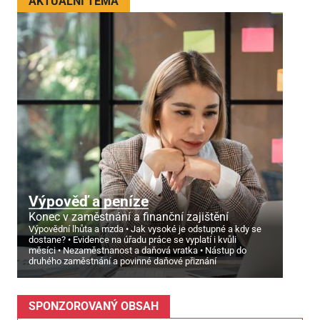
AKTUÁLNÍ TÉMA
Výpověď a peníze
Konec v zaměstnání a finanční zajištění
Výpovědní lhůta a mzda
Jak vysoké je odstupné a kdy se
dostane?
Evidence na úřadu práce se vyplatí i kvůli
měsíci
Nezaměstnanost a daňová vratka
Nástup do
druhého zaměstnání a povinné daňové přiznání
SPONZOROVANÝ OBSAH