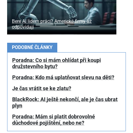
Bere AI lidem práci? Americké firmy už
odpovídají
PODOBNÉ ČLÁNKY
Poradna: Co si mám ohlídat při koupi
družstevního bytu?
Poradna: Kdo má uplatňovat slevu na děti?
Je čas vrátit se ke zlatu?
BlackRock: AI ještě nekončí, ale je čas ubrat
plyn
Poradna: Mám si platit dobrovolné
důchodové pojištění, nebo ne?