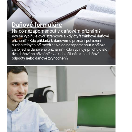
Daňové formuláře
Na co nezapomenout v daňovém přiznání?
Kdy se vyplňuje dvoustránkové a kdy čtyřstránkové daňové
přiznání?
Kdo přikládá k daňovému přiznání potvrzení
o zdanitelných příjmech?
Na co nezapomenout v příloze
číslo jedna daňového přiznání?
Kdo vyplňuje přílohu číslo
dva daňového přiznání?
Jak doložit nárok na daňové
odpočty nebo daňové zvýhodnění?