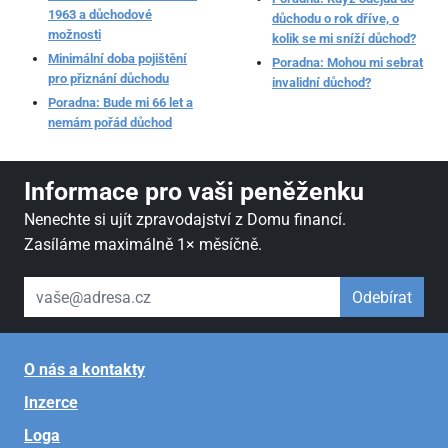
1963 a důchodové
důchodu o rok dříve, o
možnosti
kolik se mi sníží důchod?
Minimální doba pojištění
Poradna: Mohou mi sebrat
pro přiznání důchodu
invalidní důchod?
Poradna: Bude mi 66 let a
nemám pořád důchod
Informace pro vaši peněženku
Nenechte si ujít zpravodajství z Domu financí.
Zasíláme maximálně 1× měsíčně.
váš email
Odebírat
O nás a kontakty
Inzerce
Loga