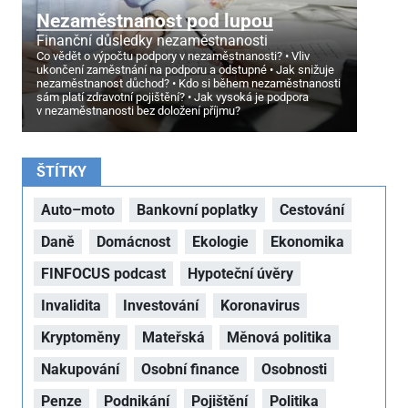
Nezaměstnanost pod lupou
Finanční důsledky nezaměstnanosti
Co vědět o výpočtu podpory v nezaměstnanosti?
Vliv
ukončení zaměstnání na podporu a odstupné
Jak snižuje
nezaměstnanost důchod?
Kdo si během nezaměstnanosti
sám platí zdravotní pojištění?
Jak vysoká je podpora
v nezaměstnanosti bez doložení příjmu?
ŠTÍTKY
Auto–moto
Bankovní poplatky
Cestování
Daně
Domácnost
Ekologie
Ekonomika
FINFOCUS podcast
Hypoteční úvěry
Invalidita
Investování
Koronavirus
Kryptoměny
Mateřská
Měnová politika
Nakupování
Osobní finance
Osobnosti
Penze
Podnikání
Pojištění
Politika