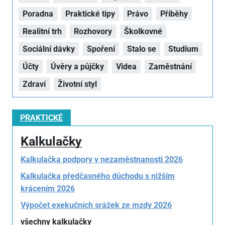
Poradna
Praktické tipy
Právo
Příběhy
Realitní trh
Rozhovory
Školkovné
Sociální dávky
Spoření
Stalo se
Studium
Účty
Úvěry a půjčky
Videa
Zaměstnání
Zdraví
Životní styl
PRAKTICKÉ
Kalkulačky
Kalkulačka podpory v nezaměstnanosti 2026
Kalkulačka předčasného důchodu s nižším
krácením 2026
Výpočet exekučních srážek ze mzdy 2026
všechny kalkulačky