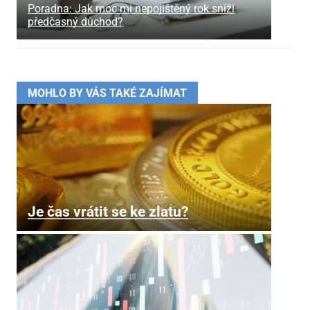
Poradna: Jak moc mi nepojištěný rok sníží
předčasný důchod?
MOHLO BY VÁS TAKÉ ZAJÍMAT
Je čas vrátit se ke zlatu?