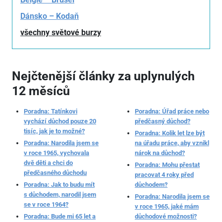
Dánsko – Kodaň
všechny světové burzy
Nejčtenější články za uplynulých
12 měsíců
Poradna: Tatínkovi
Poradna: Úřad práce nebo
vychází důchod pouze 20
předčasný důchod?
tisíc, jak je to možné?
Poradna: Kolik let lze být
Poradna: Narodila jsem se
na úřadu práce, aby vznikl
v roce 1965, vychovala
nárok na důchod?
dvě děti a chci do
Poradna: Mohu přestat
předčasného důchodu
pracovat 4 roky před
Poradna: Jak to budu mít
důchodem?
s důchodem, narodil jsem
Poradna: Narodila jsem se
se v roce 1964?
v roce 1965, jaké mám
Poradna: Bude mi 65 let a
důchodové možnosti?