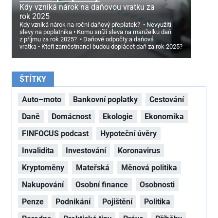
Kdy vzniká nárok na daňovou vratku za
rok 2025
Kdy vzniká nárok na roční daňový přeplatek?
Nevyužití
slevy na poplatníka
Komu sníží sleva na manželku daň
z příjmu za rok 2025?
Daňové odpočty a daňová
vratka
Kteří zaměstnanci budou doplácet daň za rok 2025?
ŠTÍTKY
Auto–moto
Bankovní poplatky
Cestování
Daně
Domácnost
Ekologie
Ekonomika
FINFOCUS podcast
Hypoteční úvěry
Invalidita
Investování
Koronavirus
Kryptoměny
Mateřská
Měnová politika
Nakupování
Osobní finance
Osobnosti
Penze
Podnikání
Pojištění
Politika