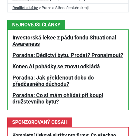
Realitní služby
v Praze a Středočeském kraji
NEJNOVĚJŠÍ ČLÁNKY
Investorská lekce z pádu fondu Situational
Awareness
Poradna: Dědictví bytu. Prodat? Pronajmout?
Konec AI pohádky se znovu odkládá
Poradna: Jak překlenout dobu do
předčasného důchodu?
Poradna: Co si mám ohlídat při koupi
družstevního bytu?
SPONZOROVANÝ OBSAH
Kompletní tiskové služby pro firmy: Co všechno