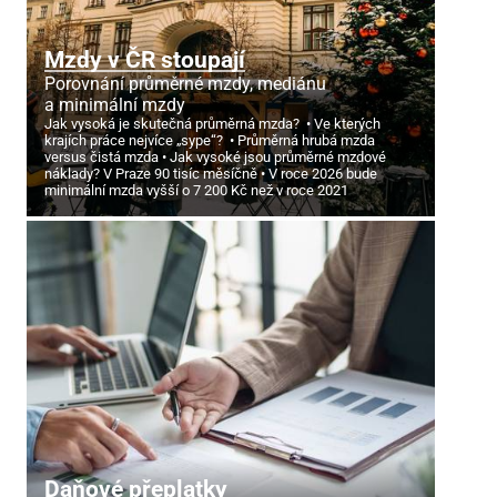
Mzdy v ČR stoupají
Porovnání průměrné mzdy, mediánu
a minimální mzdy
Jak vysoká je skutečná průměrná mzda?
Ve kterých
krajích práce nejvíce „sype“?
Průměrná hrubá mzda
versus čistá mzda
Jak vysoké jsou průměrné mzdové
náklady? V Praze 90 tisíc měsíčně
V roce 2026 bude
minimální mzda vyšší o 7
200 Kč než v roce 2021
Daňové přeplatky