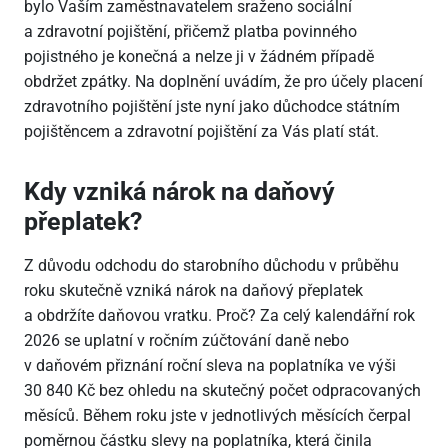
bylo Vaším zaměstnavatelem sraženo sociální
a zdravotní pojištění, přičemž platba povinného
pojistného je konečná a nelze ji v žádném případě
obdržet zpátky. Na doplnění uvádím, že pro účely placení
zdravotního pojištění jste nyní jako důchodce státním
pojištěncem a zdravotní pojištění za Vás platí stát.
Kdy vzniká nárok na daňový
přeplatek?
Z důvodu odchodu do starobního důchodu v průběhu
roku skutečně vzniká nárok na daňový přeplatek
a obdržíte daňovou vratku. Proč? Za celý kalendářní rok
2026 se uplatní v ročním zúčtování daně nebo
v daňovém přiznání roční sleva na poplatníka ve výši
30
840 Kč bez ohledu na skutečný počet odpracovaných
měsíců. Během roku jste v jednotlivých měsících čerpal
poměrnou částku slevy na poplatníka, která činila