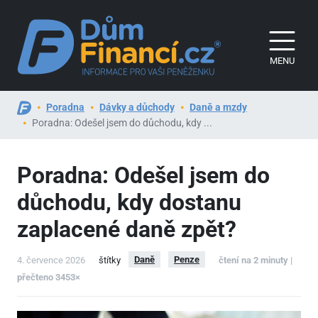
MENU
Poradna
Dávky a důchody
Daně a mzdy
Poradna: Odešel jsem do důchodu, kdy ...
Poradna: Odešel jsem do
důchodu, kdy dostanu
zaplacené daně zpět?
Daně
Penze
4. července 2026
štítky
čtení na 2 minuty |
přečteno 3453×