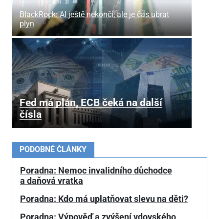
BlackRock: AI ještě nekončí, ale je čas ubrat
plyn
Fed má plán, ECB čeká na další
čísla
PODOBNÉ ČLÁNKY
Poradna: Nemoc invalidního důchodce
a daňová vratka
Poradna: Kdo má uplatňovat slevu na děti?
Poradna: Výpověď a zvýšení vdovského