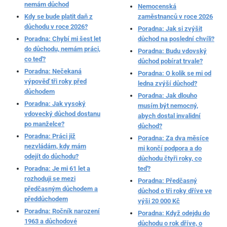
nemám důchod
Nemocenská
Kdy se bude platit daň z
zaměstnanců v roce 2026
důchodu v roce 2026?
Poradna: Jak si zvýšit
Poradna: Chybí mi šest let
důchod na poslední chvíli?
do důchodu, nemám práci,
Poradna: Budu vdovský
co teď?
důchod pobírat trvale?
Poradna: Nečekaná
Poradna: O kolik se mi od
výpověď tři roky před
ledna zvýší důchod?
důchodem
Poradna: Jak dlouho
Poradna: Jak vysoký
musím být nemocný,
vdovecký důchod dostanu
abych dostal invalidní
po manželce?
důchod?
Poradna: Práci již
Poradna: Za dva měsíce
nezvládám, kdy mám
mi končí podpora a do
odejít do důchodu?
důchodu čtyři roky, co
Poradna: Je mi 61 let a
teď?
rozhoduji se mezi
Poradna: Předčasný
předčasným důchodem a
důchod o tři roky dříve ve
předdůchodem
výši 20 000 Kč
Poradna: Ročník narození
Poradna: Když odejdu do
1963 a důchodové
důchodu o rok dříve, o