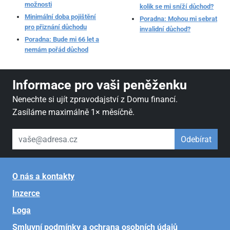
možnosti
kolik se mi sníží důchod?
Minimální doba pojištění
Poradna: Mohou mi sebrat
pro přiznání důchodu
invalidní důchod?
Poradna: Bude mi 66 let a
nemám pořád důchod
Informace pro vaši peněženku
Nenechte si ujít zpravodajství z Domu financí.
Zasíláme maximálně 1× měsíčně.
váš email
Odebírat
O nás a kontakty
Inzerce
Loga
Smluvní podmínky a ochrana osobních údajů