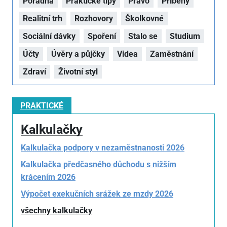
Poradna
Praktické tipy
Právo
Příběhy
Realitní trh
Rozhovory
Školkovné
Sociální dávky
Spoření
Stalo se
Studium
Účty
Úvěry a půjčky
Videa
Zaměstnání
Zdraví
Životní styl
PRAKTICKÉ
Kalkulačky
Kalkulačka podpory v nezaměstnanosti 2026
Kalkulačka předčasného důchodu s nižším
krácením 2026
Výpočet exekučních srážek ze mzdy 2026
všechny kalkulačky