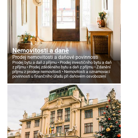
Nemovitosti a daně
Prodej nemovitosti a daňové povinnosti
Prodej bytu a daň z příjmu
Prodej investičního bytu a daň
z příjmu
Prodej zděděného bytu a daň z příjmu
Zdanění
příjmu z prodeje nemovitosti
Nemovitosti a oznamovací
povinnosti u finančního úřadu při daňovém osvobození