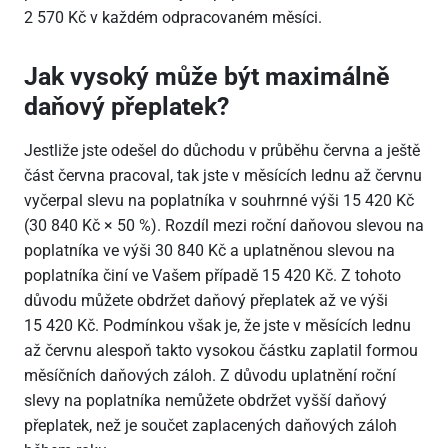
2
570 Kč v každém odpracovaném měsíci.
Jak vysoký může být maximálně
daňový přeplatek?
Jestliže jste odešel do důchodu v průběhu června a ještě
část června pracoval, tak jste v měsících lednu až červnu
vyčerpal slevu na poplatníka v souhrnné výši 15
420 Kč
(30
840 Kč × 50 %). Rozdíl mezi roční daňovou slevou na
poplatníka ve výši 30
840 Kč a uplatněnou slevou na
poplatníka činí ve Vašem případě 15
420 Kč. Z tohoto
důvodu můžete obdržet daňový přeplatek až ve výši
15
420 Kč. Podmínkou však je, že jste v měsících lednu
až červnu alespoň takto vysokou částku zaplatil formou
měsíčních daňových záloh. Z důvodu uplatnění roční
slevy na poplatníka nemůžete obdržet vyšší daňový
přeplatek, než je součet zaplacených daňových záloh