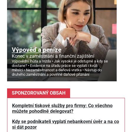
Výpověď a peníze
Konec v zaměstnání a finanční zajištění
Výpovědní lhůta a mzda
Jak vysoké je odstupné a kdy se
dostane?
Evidence na úřadu práce se vyplatí i kvůli
měsíci
Nezaměstnanost a daňová vratka
Nástup do
druhého zaměstnání a povinné daňové přiznání
SPONZOROVANÝ OBSAH
Kompletní tiskové služby pro firmy: Co všechno
můžete pohodlně delegovat?
Kdy se podnikateli vyplatí nebankovní úvěr a na co
si dát pozor