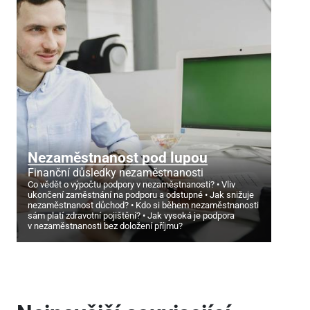
Nezaměstnanost pod lupou
Finanční důsledky nezaměstnanosti
Co vědět o výpočtu podpory v nezaměstnanosti?
Vliv
ukončení zaměstnání na podporu a odstupné
Jak snižuje
nezaměstnanost důchod?
Kdo si během nezaměstnanosti
sám platí zdravotní pojištění?
Jak vysoká je podpora
v nezaměstnanosti bez doložení příjmu?