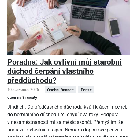
Poradna: Jak ovlivní můj starobní
důchod čerpání vlastního
předdůchodu?
10. července 2026
Osobní finance
Penze
čtení na 3 minuty
Jindřich: Do předčasného důchodu kvůli krácení nechci,
do normálního důchodu mi chybí dva roky. Podpora
v nezaměstnanosti mi za měsíc skončí. Přemýšlím, že
budu žít z vlastních úspor. Nemám doplňkové penzijní