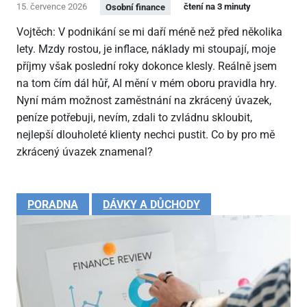
15. července 2026
čtení na 3 minuty
Osobní finance
Vojtěch: V podnikání se mi daří méně než před několika
lety. Mzdy rostou, je inflace, náklady mi stoupají, moje
příjmy však poslední roky dokonce klesly. Reálně jsem
na tom čím dál hůř, AI mění v mém oboru pravidla hry.
Nyní mám možnost zaměstnání na zkrácený úvazek,
peníze potřebuji, nevím, zdali to zvládnu skloubit,
nejlepší dlouholeté klienty nechci pustit. Co by pro mě
zkrácený úvazek znamenal?
PORADNA
DÁVKY A DŮCHODY