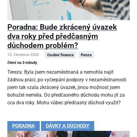
Poradna: Bude zkrácený úvazek
dva roky před předčasným
důchodem problém?
12. července 2026
Osobní finance
Penze
čtení na 3 minuty
Tereza: Byla jsem nezaměstnaná a nemohla najít
žádnou práci, po vyčerpání podpory v nezaměstnanosti
jsem tak vzala zkrácený úvazek, jinou možnost jsem
bohužel neměla. Do předčasného důchodu mohu jít za
cca dva roky. Mohu vůbec předčasný důchod využít?
PORADNA
DÁVKY A DŮCHODY