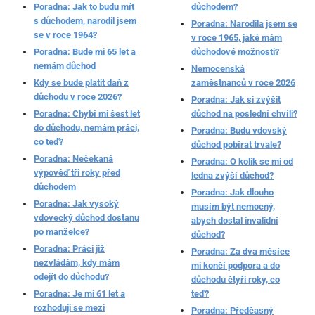
Poradna: Jak to budu mít
důchodem?
s důchodem, narodil jsem
Poradna: Narodila jsem se
se v roce 1964?
v roce 1965, jaké mám
Poradna: Bude mi 65 let a
důchodové možnosti?
nemám důchod
Nemocenská
Kdy se bude platit daň z
zaměstnanců v roce 2026
důchodu v roce 2026?
Poradna: Jak si zvýšit
Poradna: Chybí mi šest let
důchod na poslední chvíli?
do důchodu, nemám práci,
Poradna: Budu vdovský
co teď?
důchod pobírat trvale?
Poradna: Nečekaná
Poradna: O kolik se mi od
výpověď tři roky před
ledna zvýší důchod?
důchodem
Poradna: Jak dlouho
Poradna: Jak vysoký
musím být nemocný,
vdovecký důchod dostanu
abych dostal invalidní
po manželce?
důchod?
Poradna: Práci již
Poradna: Za dva měsíce
nezvládám, kdy mám
mi končí podpora a do
odejít do důchodu?
důchodu čtyři roky, co
Poradna: Je mi 61 let a
teď?
rozhoduji se mezi
Poradna: Předčasný