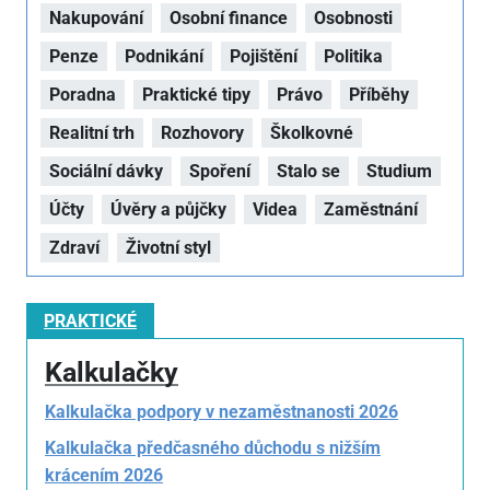
Nakupování
Osobní finance
Osobnosti
Penze
Podnikání
Pojištění
Politika
Poradna
Praktické tipy
Právo
Příběhy
Realitní trh
Rozhovory
Školkovné
Sociální dávky
Spoření
Stalo se
Studium
Účty
Úvěry a půjčky
Videa
Zaměstnání
Zdraví
Životní styl
PRAKTICKÉ
Kalkulačky
Kalkulačka podpory v nezaměstnanosti 2026
Kalkulačka předčasného důchodu s nižším
krácením 2026