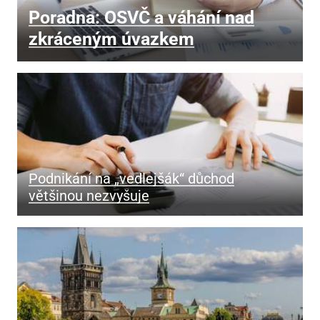
Poradna: OSVČ a váhání nad
zkráceným úvazkem
Podnikání na „vedlejšák“ důchod
většinou nezvyšuje