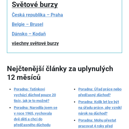
Světové burzy
Česká republika – Praha
Belgie – Brusel
Dánsko – Kodaň
všechny světové burzy
Nejčtenější články za uplynulých
12 měsíců
Poradna: Tatínkovi
Poradna: Úřad práce nebo
vychází důchod pouze 20
předčasný důchod?
tisíc, jak je to možné?
Poradna: Kolik let lze být
Poradna: Narodila jsem se
na úřadu práce, aby vznikl
v roce 1965, vychovala
nárok na důchod?
dvě děti a chci do
Poradna: Mohu přestat
předčasného důchodu
pracovat 4 roky před