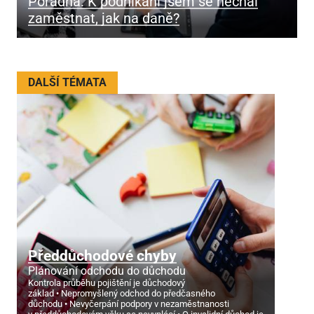
Poradna: K podnikání jsem se nechal
zaměstnat, jak na daně?
DALŠÍ TÉMATA
Předdůchodové chyby
Plánování odchodu do důchodu
Kontrola průběhu pojištění je důchodový
základ
Nepromyšlený odchod do předčasného
důchodu
Nevyčerpání podpory v nezaměstnanosti