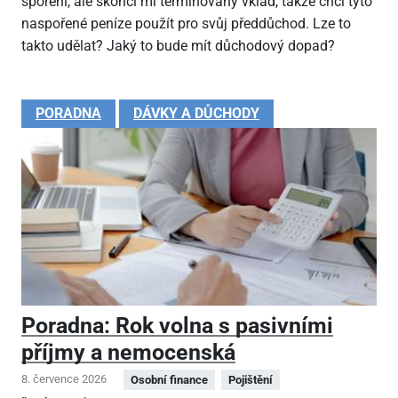
spoření, ale skončí mi termínovaný vklad, takže chci tyto
naspořené peníze použít pro svůj předdůchod. Lze to
takto udělat? Jaký to bude mít důchodový dopad?
PORADNA
DÁVKY A DŮCHODY
Poradna: Rok volna s pasivními
příjmy a nemocenská
8. července 2026
Osobní finance
Pojištění