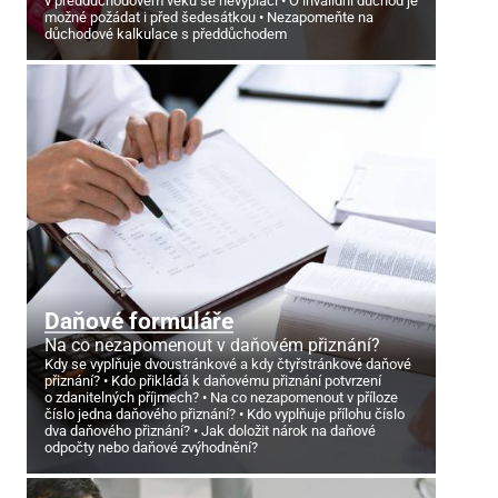
v předdůchodovém věku se nevyplácí
O invalidní důchod je
možné požádat i před šedesátkou
Nezapomeňte na
důchodové kalkulace s předdůchodem
Daňové formuláře
Na co nezapomenout v daňovém přiznání?
Kdy se vyplňuje dvoustránkové a kdy čtyřstránkové daňové
přiznání?
Kdo přikládá k daňovému přiznání potvrzení
o zdanitelných příjmech?
Na co nezapomenout v příloze
číslo jedna daňového přiznání?
Kdo vyplňuje přílohu číslo
dva daňového přiznání?
Jak doložit nárok na daňové
odpočty nebo daňové zvýhodnění?