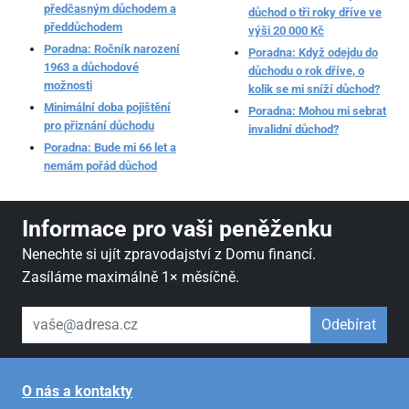
předčasným důchodem a
důchod o tři roky dříve ve
předdůchodem
výši 20 000 Kč
Poradna: Ročník narození
Poradna: Když odejdu do
1963 a důchodové
důchodu o rok dříve, o
možnosti
kolik se mi sníží důchod?
Minimální doba pojištění
Poradna: Mohou mi sebrat
pro přiznání důchodu
invalidní důchod?
Poradna: Bude mi 66 let a
nemám pořád důchod
Informace pro vaši peněženku
Nenechte si ujít zpravodajství z Domu financí.
Zasíláme maximálně 1× měsíčně.
váš email
Odebírat
O nás a kontakty