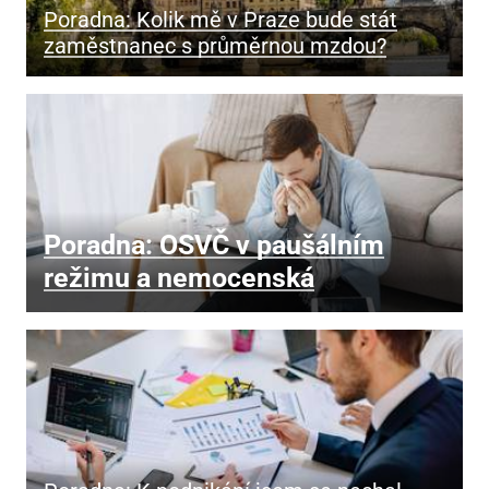
Poradna: Kolik mě v Praze bude stát
zaměstnanec s průměrnou mzdou?
Poradna: OSVČ v paušálním
režimu a nemocenská