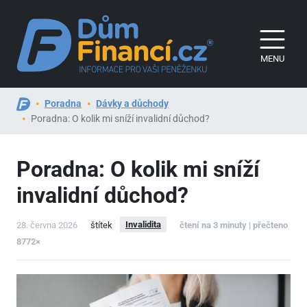
MENU
Poradna
Dávky a důchody
Poradna: O kolik mi sníží invalidní důchod?
Poradna: O kolik mi sníží
invalidní důchod?
Invalidita
28. června 2026
štítek
čtení na 3 minuty | přečteno
8772×