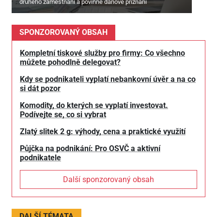
druhého zaměstnání a povinné daňové přiznání
SPONZOROVANÝ OBSAH
Kompletní tiskové služby pro firmy: Co všechno
můžete pohodlně delegovat?
Kdy se podnikateli vyplatí nebankovní úvěr a na co
si dát pozor
Komodity, do kterých se vyplatí investovat.
Podívejte se, co si vybrat
Zlatý slitek 2 g: výhody, cena a praktické využití
Půjčka na podnikání: Pro OSVČ a aktivní
podnikatele
Další sponzorovaný obsah
DALŠÍ TÉMATA