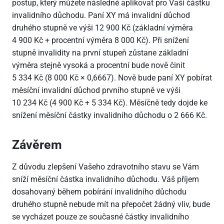
postup, který můžete následně aplikovat pro Vaši částku
invalidního důchodu. Paní XY má invalidní důchod
druhého stupně ve výši 12
900 Kč (základní výměra
4
900 Kč + procentní výměra 8
000 Kč). Při snížení
stupně invalidity na první stupeň zůstane základní
výměra stejně vysoká a procentní bude nově činit
5
334 Kč (8
000 Kč × 0,6667). Nově bude paní XY pobírat
měsíční invalidní důchod prvního stupně ve výši
10
234 Kč (4
900 Kč + 5
334 Kč). Měsíčně tedy dojde ke
snížení měsíční částky invalidního důchodu o 2
666 Kč.
Závěrem
Z důvodu zlepšení Vašeho zdravotního stavu se Vám
sníží měsíční částka invalidního důchodu. Váš příjem
dosahovaný během pobírání invalidního důchodu
druhého stupně nebude mít na přepočet žádný vliv, bude
se vycházet pouze ze současné částky invalidního