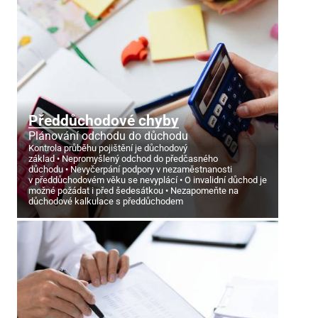
Předdůchodové chyby
Plánování odchodu do důchodu
Kontrola průběhu pojištění je důchodový
základ
Nepromyšlený odchod do předčasného
důchodu
Nevyčerpání podpory v nezaměstnanosti
v předdůchodovém věku se nevyplácí
O invalidní důchod je
možné požádat i před šedesátkou
Nezapomeňte na
důchodové kalkulace s předdůchodem