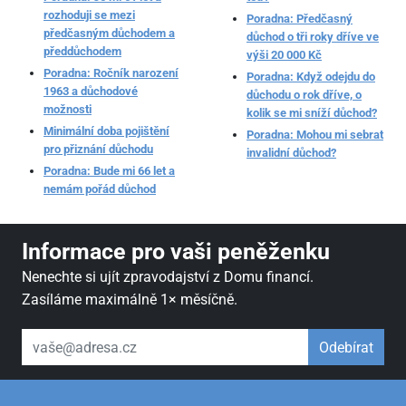
rozhoduji se mezi
Poradna: Předčasný
předčasným důchodem a
důchod o tři roky dříve ve
předdůchodem
výši 20 000 Kč
Poradna: Ročník narození
Poradna: Když odejdu do
1963 a důchodové
důchodu o rok dříve, o
možnosti
kolik se mi sníží důchod?
Minimální doba pojištění
Poradna: Mohou mi sebrat
pro přiznání důchodu
invalidní důchod?
Poradna: Bude mi 66 let a
nemám pořád důchod
Informace pro vaši peněženku
Nenechte si ujít zpravodajství z Domu financí.
Zasíláme maximálně 1× měsíčně.
váš email
Odebírat