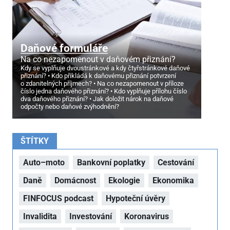
Daňové formuláře
Na co nezapomenout v daňovém přiznání?
Kdy se vyplňuje dvoustránkové a kdy čtyřstránkové daňové
přiznání?
Kdo přikládá k daňovému přiznání potvrzení
o zdanitelných příjmech?
Na co nezapomenout v příloze
číslo jedna daňového přiznání?
Kdo vyplňuje přílohu číslo
dva daňového přiznání?
Jak doložit nárok na daňové
odpočty nebo daňové zvýhodnění?
ŠTÍTKY
Auto–moto
Bankovní poplatky
Cestování
Daně
Domácnost
Ekologie
Ekonomika
FINFOCUS podcast
Hypoteční úvěry
Invalidita
Investování
Koronavirus