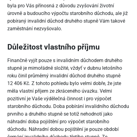
byla pro Vás přínosná z důvodu zvyšování životní
úrovně a budoucího výpočtu starobního důchodu, ale již
pobíraný invalidní důchod druhého stupně Vám takové
zaměstnání nezvyšovalo.
Důležitost vlastního příjmu
Finančně vyjít pouze s invalidním důchodem druhého
stupně je mimořádně složité, vždyť v dubnu letošního
roku činil průměrný invalidní důchod druhého stupně
12
406 Kč. Z tohoto pohledu bylo velmi dobře, že jste
měla vlastní příjem ze zkráceného úvazku. Velmi
pozitivní je Vaše výdělečná činnost i pro výpočet
starobního důchodu. Doba pobírání invalidního důchodu
prvního a druhého stupně se totiž nehodnotí jako
náhradní doba pojištění pro výpočet starobního
důchodu. Náhradní dobou pojištění je pouze období
čerpání invalidního důchodu třetího stupně. Ze