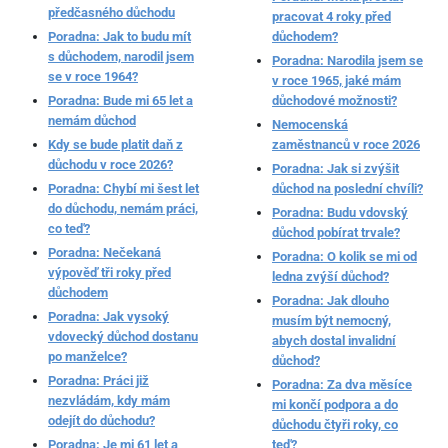
předčasného důchodu
pracovat 4 roky před
Poradna: Jak to budu mít
důchodem?
s důchodem, narodil jsem
Poradna: Narodila jsem se
se v roce 1964?
v roce 1965, jaké mám
Poradna: Bude mi 65 let a
důchodové možnosti?
nemám důchod
Nemocenská
Kdy se bude platit daň z
zaměstnanců v roce 2026
důchodu v roce 2026?
Poradna: Jak si zvýšit
Poradna: Chybí mi šest let
důchod na poslední chvíli?
do důchodu, nemám práci,
Poradna: Budu vdovský
co teď?
důchod pobírat trvale?
Poradna: Nečekaná
Poradna: O kolik se mi od
výpověď tři roky před
ledna zvýší důchod?
důchodem
Poradna: Jak dlouho
Poradna: Jak vysoký
musím být nemocný,
vdovecký důchod dostanu
abych dostal invalidní
po manželce?
důchod?
Poradna: Práci již
Poradna: Za dva měsíce
nezvládám, kdy mám
mi končí podpora a do
odejít do důchodu?
důchodu čtyři roky, co
Poradna: Je mi 61 let a
teď?