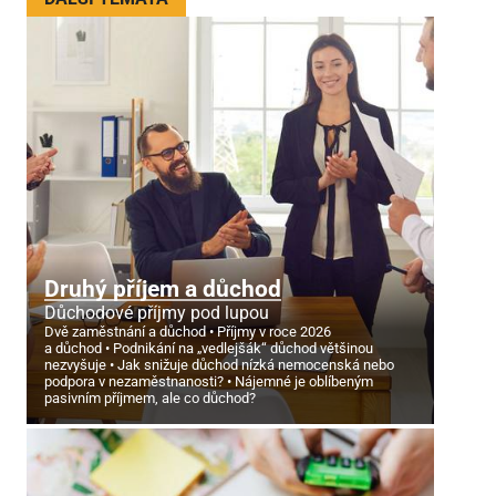
Druhý příjem a důchod
Důchodové příjmy pod lupou
Dvě zaměstnání a důchod
Příjmy v roce 2026
a důchod
Podnikání na „vedlejšák“ důchod většinou
nezvyšuje
Jak snižuje důchod nízká nemocenská nebo
podpora v nezaměstnanosti?
Nájemné je oblíbeným
pasivním příjmem, ale co důchod?