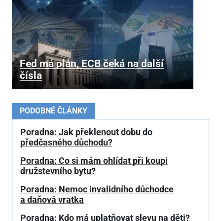
Fed má plán, ECB čeká na další
čísla
PODOBNÉ ČLÁNKY
Poradna: Jak překlenout dobu do
předčasného důchodu?
Poradna: Co si mám ohlídat při koupi
družstevního bytu?
Poradna: Nemoc invalidního důchodce
a daňová vratka
Poradna: Kdo má uplatňovat slevu na děti?