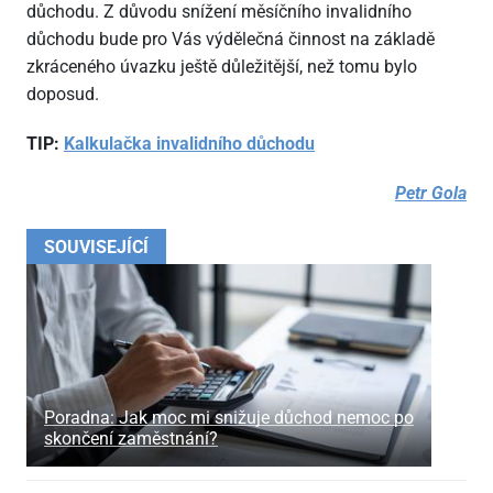
důchodu. Z důvodu snížení měsíčního invalidního
důchodu bude pro Vás výdělečná činnost na základě
zkráceného úvazku ještě důležitější, než tomu bylo
doposud.
TIP:
Kalkulačka invalidního důchodu
Petr Gola
SOUVISEJÍCÍ
Poradna: Jak moc mi snižuje důchod nemoc po
skončení zaměstnání?