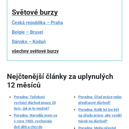
Světové burzy
Česká republika – Praha
Belgie – Brusel
Dánsko – Kodaň
všechny světové burzy
Nejčtenější články za uplynulých
12 měsíců
Poradna: Tatínkovi
Poradna: Úřad práce nebo
vychází důchod pouze 20
předčasný důchod?
tisíc, jak je to možné?
Poradna: Kolik let lze být
Poradna: Narodila jsem se
na úřadu práce, aby vznikl
v roce 1965, vychovala
nárok na důchod?
dvě děti a chci do
Poradna: Mohu přestat