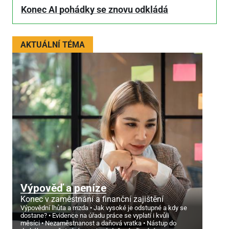
Konec AI pohádky se znovu odkládá
AKTUÁLNÍ TÉMA
Výpověď a peníze
Konec v zaměstnání a finanční zajištění
Výpovědní lhůta a mzda
Jak vysoké je odstupné a kdy se
dostane?
Evidence na úřadu práce se vyplatí i kvůli
měsíci
Nezaměstnanost a daňová vratka
Nástup do