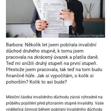
foto:
Canva, ilustrační fotografie
Barbora: Několik let jsem pobírala invalidní
důchod druhého stupně, k tomu jsem
pracovala na zkrácený úvazek a platila daně.
Teď mi snížili druhý stupeň na první stupeň.
Přestože jsem pracovala, tak teď na tom budu
finančně hůře. Jak si vypočítám, o kolik si
pohorším? Kolik to asi bude?
Měsíční částka invalidního důchodu závisí výhradně na
průběhu pojištění před přiznáním stupně invalidity. Vaše
výdělečná činnost během pobírání invalidního důchodu