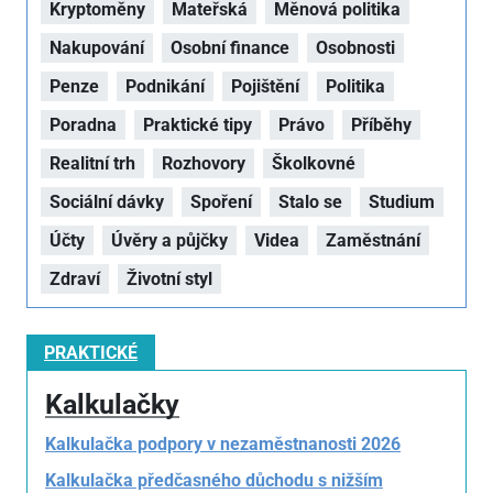
Kryptoměny
Mateřská
Měnová politika
Nakupování
Osobní finance
Osobnosti
Penze
Podnikání
Pojištění
Politika
Poradna
Praktické tipy
Právo
Příběhy
Realitní trh
Rozhovory
Školkovné
Sociální dávky
Spoření
Stalo se
Studium
Účty
Úvěry a půjčky
Videa
Zaměstnání
Zdraví
Životní styl
PRAKTICKÉ
Kalkulačky
Kalkulačka podpory v nezaměstnanosti 2026
Kalkulačka předčasného důchodu s nižším