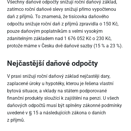
Všechny daňové odpočty snižují roční daňový základ,
zatímco roční daňové slevy snižují přímo vypočtenou
daň z příjmů. To znamená, že tisícovka daňového
odpočtu snižuje roční daň z příjmů zpravidla o 150 Kč,
pouze daňovým poplatníkům s velmi vysokým
zdanitelným základem nad 1
676
052 Kč o 230 Kč,
protože máme v Česku dvě daňové sazby (15 % a 23 %).
Nejčastější daňové odpočty
V praxi snižují roční daňový základ nejčastěji dary,
zaplacené úroky u hypotéky, kterou je řešena vlastní
bytová situace, a vklady na státem podporované
finanční produkty sloužící k zajištění na penzi. U všech
daňových odpočtů musí být splněny zákonné podmínky
uvedené v § 15 a následujících zákona o daních
z příjmů.