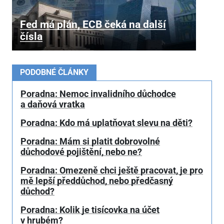
Fed má plán, ECB čeká na další
čísla
PODOBNÉ ČLÁNKY
Poradna: Nemoc invalidního důchodce
a daňová vratka
Poradna: Kdo má uplatňovat slevu na děti?
Poradna: Mám si platit dobrovolné
důchodové pojištění, nebo ne?
Poradna: Omezeně chci ještě pracovat, je pro
mě lepší předdůchod, nebo předčasný
důchod?
Poradna: Kolik je tisícovka na účet
v hrubém?