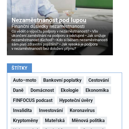
Nezaměstnanost pod lupou
Finanční důsledky nezaměstnanosti
Co vědět o výpočtu podpory v nezaměstnanosti?
Vliv
ukončení zaměstnání na podporu a odstupné
Jak snižuje
nezaměstnanost důchod?
Kdo si během nezaměstnanosti
sám platí zdravotní pojištění?
Jak vysoká je podpora
v nezaměstnanosti bez doložení příjmu?
ŠTÍTKY
Auto–moto
Bankovní poplatky
Cestování
Daně
Domácnost
Ekologie
Ekonomika
FINFOCUS podcast
Hypoteční úvěry
Invalidita
Investování
Koronavirus
Kryptoměny
Mateřská
Měnová politika