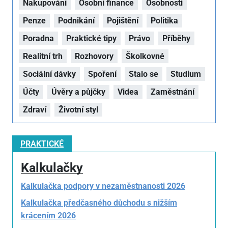
Nakupování
Osobní finance
Osobnosti
Penze
Podnikání
Pojištění
Politika
Poradna
Praktické tipy
Právo
Příběhy
Realitní trh
Rozhovory
Školkovné
Sociální dávky
Spoření
Stalo se
Studium
Účty
Úvěry a půjčky
Videa
Zaměstnání
Zdraví
Životní styl
PRAKTICKÉ
Kalkulačky
Kalkulačka podpory v nezaměstnanosti 2026
Kalkulačka předčasného důchodu s nižším
krácením 2026