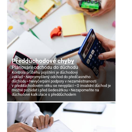
Předdůchodové chyby
Plánování odchodu do důchodu
Kontrola průběhu pojištění je důchodový
základ
Nepromyšlený odchod do předčasného
důchodu
Nevyčerpání podpory v nezaměstnanosti
v předdůchodovém věku se nevyplácí
O invalidní důchod je
možné požádat i před šedesátkou
Nezapomeňte na
důchodové kalkulace s předdůchodem