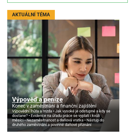
AKTUÁLNÍ TÉMA
Výpověď a peníze
Konec v zaměstnání a finanční zajištění
Výpovědní lhůta a mzda
Jak vysoké je odstupné a kdy se
dostane?
Evidence na úřadu práce se vyplatí i kvůli
měsíci
Nezaměstnanost a daňová vratka
Nástup do
druhého zaměstnání a povinné daňové přiznání