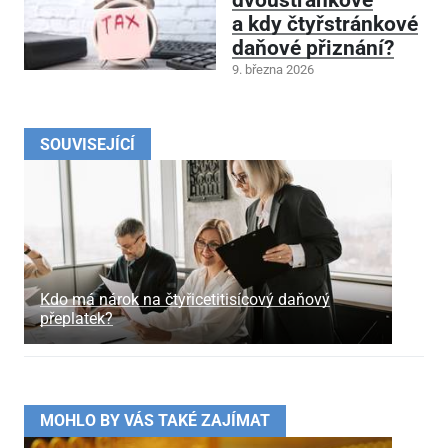
dvoustránkové
a kdy čtyřstránkové
daňové přiznání?
9. března 2026
SOUVISEJÍCÍ
Kdo má nárok na čtyřicetitisícový daňový
přeplatek?
MOHLO BY VÁS TAKÉ ZAJÍMAT