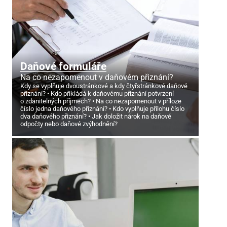
Daňové formuláře
Na co nezapomenout v daňovém přiznání?
Kdy se vyplňuje dvoustránkové a kdy čtyřstránkové daňové
přiznání?
Kdo přikládá k daňovému přiznání potvrzení
o zdanitelných příjmech?
Na co nezapomenout v příloze
číslo jedna daňového přiznání?
Kdo vyplňuje přílohu číslo
dva daňového přiznání?
Jak doložit nárok na daňové
odpočty nebo daňové zvýhodnění?