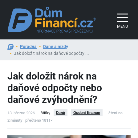
MENU
Poradna
Daně a mzdy
Jak doložit nárok na daňové odpočty ...
Jak doložit nárok na
daňové odpočty nebo
daňové zvýhodnění?
Daně
Osobní finance
13. března 2026
štítky
čtení na
2 minuty | přečteno 1811×