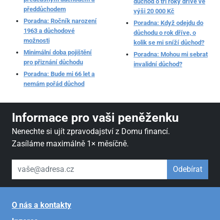
důchod o tři roky dříve ve
předdůchodem
výši 20 000 Kč
Poradna: Ročník narození
Poradna: Když odejdu do
1963 a důchodové
důchodu o rok dříve, o
možnosti
kolik se mi sníží důchod?
Minimální doba pojištění
Poradna: Mohou mi sebrat
pro přiznání důchodu
invalidní důchod?
Poradna: Bude mi 66 let a
nemám pořád důchod
Informace pro vaši peněženku
Nenechte si ujít zpravodajství z Domu financí.
Zasíláme maximálně 1× měsíčně.
váš email
Odebírat
O nás a kontakty