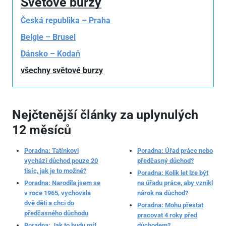
Světové burzy
Česká republika – Praha
Belgie – Brusel
Dánsko – Kodaň
všechny světové burzy
Nejčtenější články za uplynulých
12 měsíců
Poradna: Tatínkovi
Poradna: Úřad práce nebo
vychází důchod pouze 20
předčasný důchod?
tisíc, jak je to možné?
Poradna: Kolik let lze být
Poradna: Narodila jsem se
na úřadu práce, aby vznikl
v roce 1965, vychovala
nárok na důchod?
dvě děti a chci do
Poradna: Mohu přestat
předčasného důchodu
pracovat 4 roky před
Poradna: Jak to budu mít
důchodem?