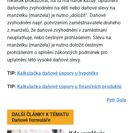
nikterak prokazovat, na tu má nárok každý. Uplatnění
daňového zvýhodnění na děti nebo daňové slevy na
manželku (manžela) je nutno „doložit“. Daňové
zvýhodnění např. potvrzením zaměstnavatele druhého
z manželů, že daňové zvýhodnění v zaměstnání
neuplatňuje, nebo čestným prohlášením. Slevu na
manželku (manžela) je nutno doložit čestným
prohlášením o splnění zákonných podmínek pro
uplatnění této vysoké daňové slevy.
TIP:
Kalkulačka daňové úspory u hypotéky
TIP:
Kalkulačka daňové úspory u finančních produktů
Petr Gola
DALŠÍ ČLÁNKY K TÉMATU
Daňové formuláře