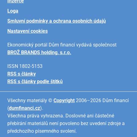
Inzerce
Loga
Smluvní podmínky a ochrana osobních údajů
Nastavení cookies
Ekonomický portál Dům financí vydává společnost
BROŽ BRANDS holding, s.r.o.
ISSN 1802-5153
RSS s články
RSS s články podle štítků
Všechny materiály ©
Copyright
2006–2026 Dům financí
(
dumfinanci.cz
).
Všechna práva vyhrazena. Doslovné ani částečné
přebírání materiálů není povoleno bez uvedení zdroje a
předchozího písemného svolení.