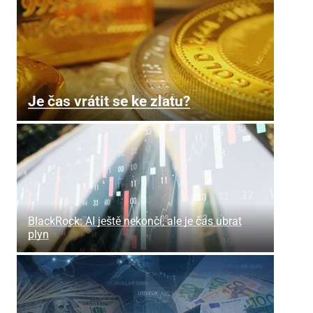
Je čas vrátit se ke zlatu?
BlackRock: AI ještě nekončí, ale je čas ubrat
plyn