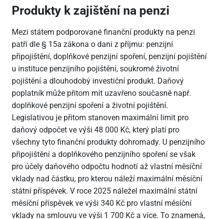
Produkty k zajištění na penzi
Mezi státem podporované finanční produkty na penzi
patří dle § 15a zákona o dani z příjmu: penzijní
připojištění, doplňkové penzijní spoření, penzijní pojištění
u instituce penzijního pojištění, soukromé životní
pojištění a dlouhodobý investiční produkt. Daňový
poplatník může přitom mít uzavřeno současně např.
doplňkové penzijní spoření a životní pojištění.
Legislativou je přitom stanoven maximální limit pro
daňový odpočet ve výši 48
000 Kč, který platí pro
všechny tyto finanční produkty dohromady. U penzijního
připojištění a doplňkového penzijního spoření se však
pro účely daňového odpočtu hodnotí až vlastní měsíční
vklady nad částku, pro kterou náleží maximální měsíční
státní příspěvek. V roce 2025 náležel maximální státní
měsíční příspěvek ve výši 340 Kč pro vlastní měsíční
vklady na smlouvu ve výši 1
700 Kč a více. To znamená,