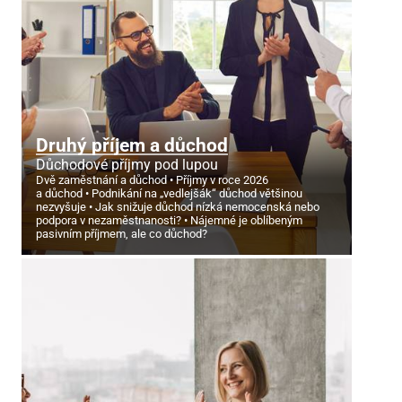
Druhý příjem a důchod
Důchodové příjmy pod lupou
Dvě zaměstnání a důchod
Příjmy v roce 2026
a důchod
Podnikání na „vedlejšák“ důchod většinou
nezvyšuje
Jak snižuje důchod nízká nemocenská nebo
podpora v nezaměstnanosti?
Nájemné je oblíbeným
pasivním příjmem, ale co důchod?