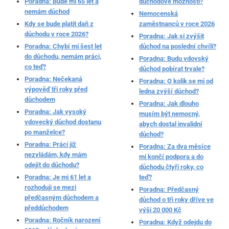
Poradna: Bude mi 65 let a
důchodové možnosti?
nemám důchod
Nemocenská
Kdy se bude platit daň z
zaměstnanců v roce 2026
důchodu v roce 2026?
Poradna: Jak si zvýšit
Poradna: Chybí mi šest let
důchod na poslední chvíli?
do důchodu, nemám práci,
Poradna: Budu vdovský
co teď?
důchod pobírat trvale?
Poradna: Nečekaná
Poradna: O kolik se mi od
výpověď tři roky před
ledna zvýší důchod?
důchodem
Poradna: Jak dlouho
Poradna: Jak vysoký
musím být nemocný,
vdovecký důchod dostanu
abych dostal invalidní
po manželce?
důchod?
Poradna: Práci již
Poradna: Za dva měsíce
nezvládám, kdy mám
mi končí podpora a do
odejít do důchodu?
důchodu čtyři roky, co
Poradna: Je mi 61 let a
teď?
rozhoduji se mezi
Poradna: Předčasný
předčasným důchodem a
důchod o tři roky dříve ve
předdůchodem
výši 20 000 Kč
Poradna: Ročník narození
Poradna: Když odejdu do