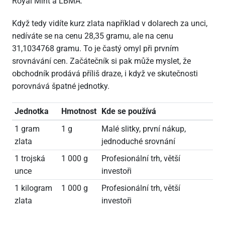
Royal Mint a LBMA.
Když tedy vidíte kurz zlata například v dolarech za unci,
nedíváte se na cenu 28,35 gramu, ale na cenu
31,1034768 gramu. To je častý omyl při prvním
srovnávání cen. Začátečník si pak může myslet, že
obchodník prodává příliš draze, i když ve skutečnosti
porovnává špatné jednotky.
Jednotka
Hmotnost
Kde se používá
1 gram
1 g
Malé slitky, první nákup,
zlata
jednoduché srovnání
1 trojská
1
000 g
Profesionální trh, větší
unce
investoři
1 kilogram
1
000 g
Profesionální trh, větší
zlata
investoři