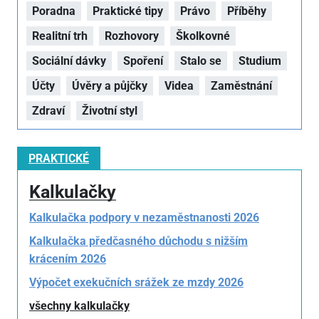
Poradna
Praktické tipy
Právo
Příběhy
Realitní trh
Rozhovory
Školkovné
Sociální dávky
Spoření
Stalo se
Studium
Účty
Úvěry a půjčky
Videa
Zaměstnání
Zdraví
Životní styl
PRAKTICKÉ
Kalkulačky
Kalkulačka podpory v nezaměstnanosti 2026
Kalkulačka předčasného důchodu s nižším
krácením 2026
Výpočet exekučních srážek ze mzdy 2026
všechny kalkulačky