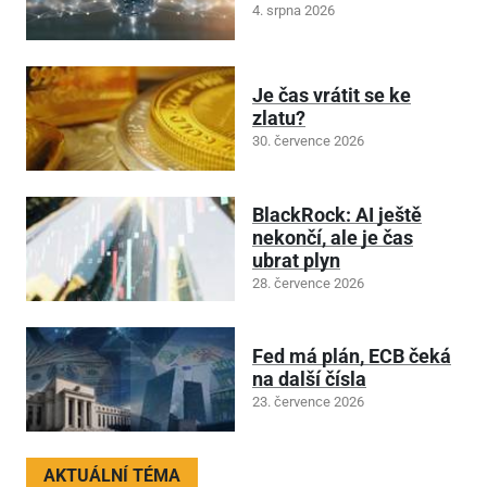
4. srpna 2026
Je čas vrátit se ke
zlatu?
30. července 2026
BlackRock: AI ještě
nekončí, ale je čas
ubrat plyn
28. července 2026
Fed má plán, ECB čeká
na další čísla
23. července 2026
AKTUÁLNÍ TÉMA