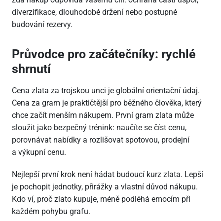
diverzifikace, dlouhodobé držení nebo postupné
budování rezervy.
Průvodce pro začátečníky: rychlé
shrnutí
Cena zlata za trojskou unci je globální orientační údaj.
Cena za gram je praktičtější pro běžného člověka, který
chce začít menším nákupem. První gram zlata může
sloužit jako bezpečný trénink: naučíte se číst cenu,
porovnávat nabídky a rozlišovat spotovou, prodejní
a výkupní cenu.
Nejlepší první krok není hádat budoucí kurz zlata. Lepší
je pochopit jednotky, přirážky a vlastní důvod nákupu.
Kdo ví, proč zlato kupuje, méně podléhá emocím při
každém pohybu grafu.