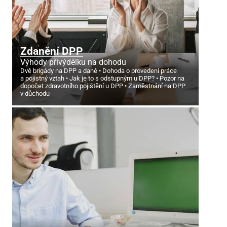
Zdanění DPP
Výhody přivýdělku na dohodu
Dvě brigády na DPP a daně
Dohoda o provedení práce
a pojistný vztah
Jak je to s odstupným u DPP?
Pozor na
dopočet zdravotního pojištění u DPP
Zaměstnání na DPP
v důchodu