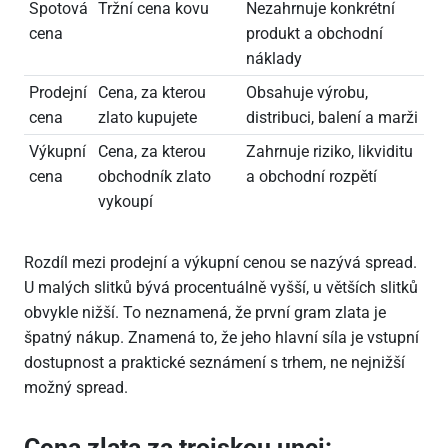
Spotová
Tržní cena kovu
Nezahrnuje konkrétní
cena
produkt a obchodní
náklady
Prodejní
Cena, za kterou
Obsahuje výrobu,
cena
zlato kupujete
distribuci, balení a marži
Výkupní
Cena, za kterou
Zahrnuje riziko, likviditu
cena
obchodník zlato
a obchodní rozpětí
vykoupí
Rozdíl mezi prodejní a výkupní cenou se nazývá spread.
U malých slitků bývá procentuálně vyšší, u větších slitků
obvykle nižší. To neznamená, že první gram zlata je
špatný nákup. Znamená to, že jeho hlavní síla je vstupní
dostupnost a praktické seznámení s trhem, ne nejnižší
možný spread.
Cena zlata za trojskou unci: