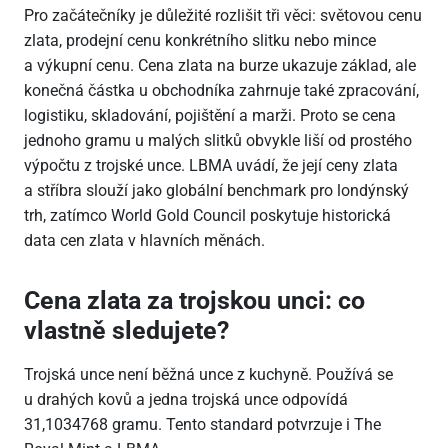
Pro začátečníky je důležité rozlišit tři věci: světovou cenu
zlata, prodejní cenu konkrétního slitku nebo mince
a výkupní cenu. Cena zlata na burze ukazuje základ, ale
konečná částka u obchodníka zahrnuje také zpracování,
logistiku, skladování, pojištění a marži. Proto se cena
jednoho gramu u malých slitků obvykle liší od prostého
výpočtu z trojské unce. LBMA uvádí, že její ceny zlata
a stříbra slouží jako globální benchmark pro londýnský
trh, zatímco World Gold Council poskytuje historická
data cen zlata v hlavních měnách.
Cena zlata za trojskou unci: co
vlastně sledujete?
Trojská unce není běžná unce z kuchyně. Používá se
u drahých kovů a jedna trojská unce odpovídá
31,1034768 gramu. Tento standard potvrzuje i The