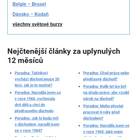
Belgie – Brusel
Dánsko – Kodaň
všechny světové burzy
Nejčtenější články za uplynulých
12 měsíců
Poradna: Tatínkovi
Poradna: Úřad práce nebo
vychází důchod pouze 20
předčasný důchod?
tisíc, jak je to možné?
Poradna: Kolik let lze být
Poradna: Narodila jsem se
na úřadu práce, aby vznikl
v roce 1965, vychovala
nárok na důchod?
dvě děti a chci do
Poradna: Mohu přestat
předčasného důchodu
pracovat 4 roky před
Poradna: Jak to budu mít
důchodem?
s důchodem, narodil jsem
Poradna: Narodila jsem se
se v roce 1964?
v roce 1965, jaké mám