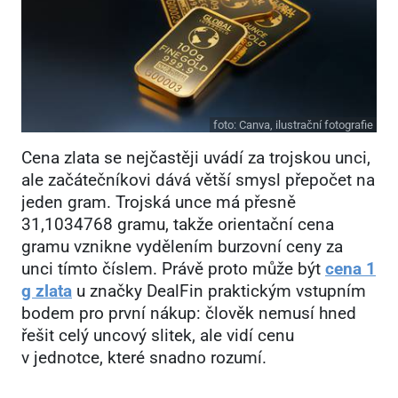
foto:
Canva, ilustrační fotografie
Cena zlata se nejčastěji uvádí za trojskou unci,
ale začátečníkovi dává větší smysl přepočet na
jeden gram. Trojská unce má přesně
31,1034768 gramu, takže orientační cena
gramu vznikne vydělením burzovní ceny za
unci tímto číslem. Právě proto může být
cena 1
g zlata
u značky DealFin praktickým vstupním
bodem pro první nákup: člověk nemusí hned
řešit celý uncový slitek, ale vidí cenu
v jednotce, které snadno rozumí.