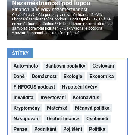
Nezaměstnanost pod lupou
Finanční důsledky nezaměstnanosti
Co vědět o výpočtu podpory v nezaměstnanosti?
Vliv
ukončení zaměstnání na podporu a odstupné
Jak snižuje
nezaměstnanost důchod?
Kdo si během nezaměstnanosti
sám platí zdravotní pojištění?
Jak vysoká je podpora
v nezaměstnanosti bez doložení příjmu?
ŠTÍTKY
Auto–moto
Bankovní poplatky
Cestování
Daně
Domácnost
Ekologie
Ekonomika
FINFOCUS podcast
Hypoteční úvěry
Invalidita
Investování
Koronavirus
Kryptoměny
Mateřská
Měnová politika
Nakupování
Osobní finance
Osobnosti
Penze
Podnikání
Pojištění
Politika