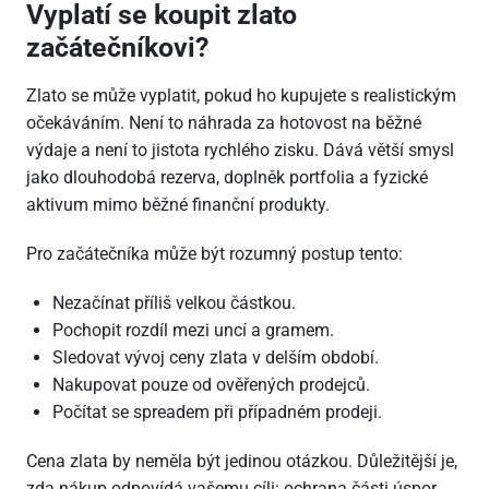
Vyplatí se koupit zlato
začátečníkovi?
Zlato se může vyplatit, pokud ho kupujete s realistickým
očekáváním. Není to náhrada za hotovost na běžné
výdaje a není to jistota rychlého zisku. Dává větší smysl
jako dlouhodobá rezerva, doplněk portfolia a fyzické
aktivum mimo běžné finanční produkty.
Pro začátečníka může být rozumný postup tento:
Nezačínat příliš velkou částkou.
Pochopit rozdíl mezi uncí a gramem.
Sledovat vývoj ceny zlata v delším období.
Nakupovat pouze od ověřených prodejců.
Počítat se spreadem při případném prodeji.
Cena zlata by neměla být jedinou otázkou. Důležitější je,
zda nákup odpovídá vašemu cíli: ochrana části úspor,