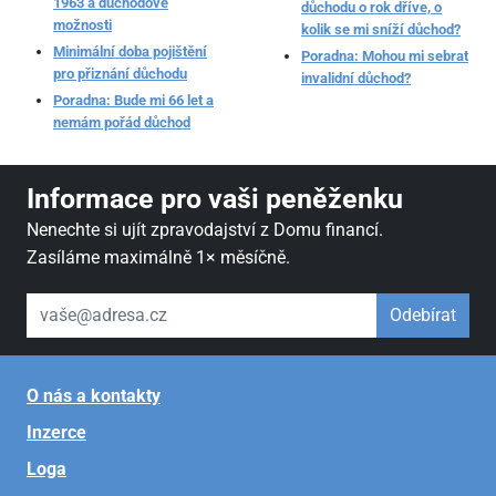
1963 a důchodové
důchodu o rok dříve, o
možnosti
kolik se mi sníží důchod?
Minimální doba pojištění
Poradna: Mohou mi sebrat
pro přiznání důchodu
invalidní důchod?
Poradna: Bude mi 66 let a
nemám pořád důchod
Informace pro vaši peněženku
Nenechte si ujít zpravodajství z Domu financí.
Zasíláme maximálně 1× měsíčně.
váš email
Odebírat
O nás a kontakty
Inzerce
Loga