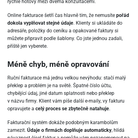
rychle hotový mezi dvěma konzultacemi.
Online fakturace šetří čas hlavně tím, že nemusíte
pořád
dokola vyplňovat stejné údaje
. Klienty si ukládáte do
adresáře, položky do ceníku a opakované faktury si
můžete připravit podle šablony. Co jste jednou zadali,
příště jen vyberete.
Méně chyb, méně opravování
Ruční fakturace má jednu velkou nevýhodu: stačí malý
překlep a problém je na světě. Špatné číslo účtu,
chybějící údaj, jiné datum splatnosti nebo překlep
v názvu firmy. Klient vám píše další e-maily, vy fakturu
opravujete a
celý proces se zbytečně natahuje
.
Fakturační systém dokáže podobným karambolům
zamezit.
Údaje o firmách doplňuje automaticky
, hlídá
návaznost čísel faktur a pomůže vám nezapomenout na