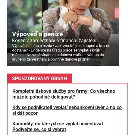
Výpověď a peníze
Konec v zaměstnání a finanční zajištění
Výpovědní lhůta a mzda
Jak vysoké je odstupné a kdy se
dostane?
Evidence na úřadu práce se vyplatí i kvůli
měsíci
Nezaměstnanost a daňová vratka
Nástup do
druhého zaměstnání a povinné daňové přiznání
SPONZOROVANÝ OBSAH
Kompletní tiskové služby pro firmy: Co všechno
můžete pohodlně delegovat?
Kdy se podnikateli vyplatí nebankovní úvěr a na co
si dát pozor
Komodity, do kterých se vyplatí investovat.
Podívejte se, co si vybrat