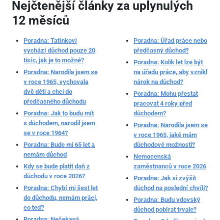
Nejčtenější články za uplynulých
12 měsíců
Poradna: Tatínkovi
Poradna: Úřad práce nebo
vychází důchod pouze 20
předčasný důchod?
tisíc, jak je to možné?
Poradna: Kolik let lze být
Poradna: Narodila jsem se
na úřadu práce, aby vznikl
v roce 1965, vychovala
nárok na důchod?
dvě děti a chci do
Poradna: Mohu přestat
předčasného důchodu
pracovat 4 roky před
Poradna: Jak to budu mít
důchodem?
s důchodem, narodil jsem
Poradna: Narodila jsem se
se v roce 1964?
v roce 1965, jaké mám
Poradna: Bude mi 65 let a
důchodové možnosti?
nemám důchod
Nemocenská
Kdy se bude platit daň z
zaměstnanců v roce 2026
důchodu v roce 2026?
Poradna: Jak si zvýšit
Poradna: Chybí mi šest let
důchod na poslední chvíli?
do důchodu, nemám práci,
Poradna: Budu vdovský
co teď?
důchod pobírat trvale?
Poradna: Nečekaná