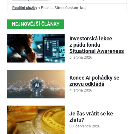
Realitní služby
v Praze a Středočeském kraji
NEJNOVĚJŠÍ ČLÁNKY
Investorská lekce
z pádu fondu
Situational Awareness
6. srpna 2026
Konec AI pohádky se
znovu odkládá
4. srpna 2026
Je čas vrátit se ke
zlatu?
30. července 2026