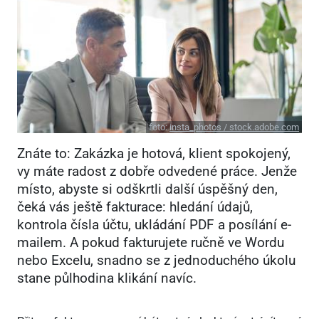
foto:
insta_photos / stock.adobe.com
Znáte to: Zakázka je hotová, klient spokojený,
vy máte radost z dobře odvedené práce. Jenže
místo, abyste si odškrtli další úspěšný den,
čeká vás ještě fakturace: hledání údajů,
kontrola čísla účtu, ukládání PDF a posílání e-
mailem. A pokud fakturujete ručně ve Wordu
nebo Excelu, snadno se z jednoduchého úkolu
stane půlhodina klikání navíc.