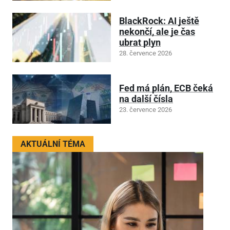
BlackRock: AI ještě
nekončí, ale je čas
ubrat plyn
28. července 2026
Fed má plán, ECB čeká
na další čísla
23. července 2026
AKTUÁLNÍ TÉMA