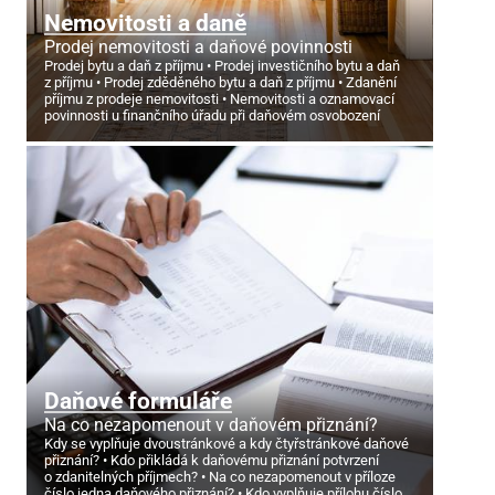
Nemovitosti a daně
Prodej nemovitosti a daňové povinnosti
Prodej bytu a daň z příjmu
Prodej investičního bytu a daň
z příjmu
Prodej zděděného bytu a daň z příjmu
Zdanění
příjmu z prodeje nemovitosti
Nemovitosti a oznamovací
povinnosti u finančního úřadu při daňovém osvobození
Daňové formuláře
Na co nezapomenout v daňovém přiznání?
Kdy se vyplňuje dvoustránkové a kdy čtyřstránkové daňové
přiznání?
Kdo přikládá k daňovému přiznání potvrzení
o zdanitelných příjmech?
Na co nezapomenout v příloze
číslo jedna daňového přiznání?
Kdo vyplňuje přílohu číslo