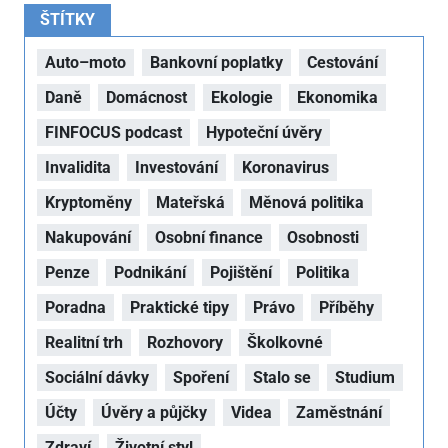
ŠTÍTKY
Auto–moto
Bankovní poplatky
Cestování
Daně
Domácnost
Ekologie
Ekonomika
FINFOCUS podcast
Hypoteční úvěry
Invalidita
Investování
Koronavirus
Kryptoměny
Mateřská
Měnová politika
Nakupování
Osobní finance
Osobnosti
Penze
Podnikání
Pojištění
Politika
Poradna
Praktické tipy
Právo
Příběhy
Realitní trh
Rozhovory
Školkovné
Sociální dávky
Spoření
Stalo se
Studium
Účty
Úvěry a půjčky
Videa
Zaměstnání
Zdraví
Životní styl