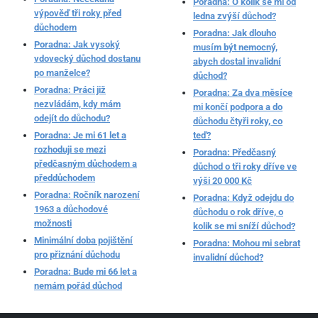
Poradna: O kolik se mi od
výpověď tři roky před
ledna zvýší důchod?
důchodem
Poradna: Jak dlouho
Poradna: Jak vysoký
musím být nemocný,
vdovecký důchod dostanu
abych dostal invalidní
po manželce?
důchod?
Poradna: Práci již
Poradna: Za dva měsíce
nezvládám, kdy mám
mi končí podpora a do
odejít do důchodu?
důchodu čtyři roky, co
Poradna: Je mi 61 let a
teď?
rozhoduji se mezi
Poradna: Předčasný
předčasným důchodem a
důchod o tři roky dříve ve
předdůchodem
výši 20 000 Kč
Poradna: Ročník narození
Poradna: Když odejdu do
1963 a důchodové
důchodu o rok dříve, o
možnosti
kolik se mi sníží důchod?
Minimální doba pojištění
Poradna: Mohou mi sebrat
pro přiznání důchodu
invalidní důchod?
Poradna: Bude mi 66 let a
nemám pořád důchod