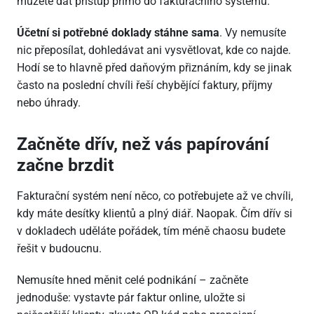
můžete dát přístup přímo do fakturačního systému.
Účetní si potřebné doklady stáhne sama
. Vy nemusíte
nic přeposílat, dohledávat ani vysvětlovat, kde co najde.
Hodí se to hlavně před daňovým přiznáním, kdy se jinak
často na poslední chvíli řeší chybějící faktury, příjmy
nebo úhrady.
Začněte dřív, než vás papírování
začne brzdit
Fakturační systém není něco, co potřebujete až ve chvíli,
kdy máte desítky klientů a plný diář. Naopak. Čím dřív si
v dokladech uděláte pořádek, tím méně chaosu budete
řešit v budoucnu.
Nemusíte hned měnit celé podnikání – začněte
jednoduše: vystavte pár faktur online, uložte si