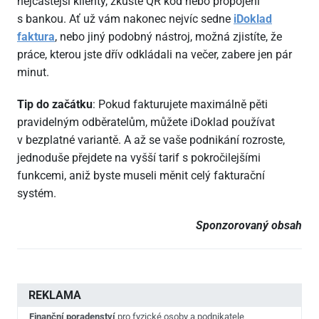
nejčastější klienty, zkuste QR kód nebo propojení
s bankou. Ať už vám nakonec nejvíc sedne
iDoklad
faktura
, nebo jiný podobný nástroj, možná zjistíte, že
práce, kterou jste dřív odkládali na večer, zabere jen pár
minut.
Tip do začátku
: Pokud fakturujete maximálně pěti
pravidelným odběratelům, můžete iDoklad používat
v bezplatné variantě. A až se vaše podnikání rozroste,
jednoduše přejdete na vyšší tarif s pokročilejšími
funkcemi, aniž byste museli měnit celý fakturační
systém.
Sponzorovaný obsah
REKLAMA
Finanční poradenství
pro fyzické osoby a podnikatele