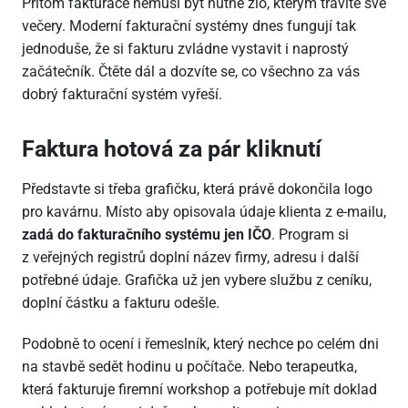
Přitom fakturace nemusí být nutné zlo, kterým trávíte své
večery. Moderní fakturační systémy dnes fungují tak
jednoduše, že si fakturu zvládne vystavit i naprostý
začátečník. Čtěte dál a dozvíte se, co všechno za vás
dobrý fakturační systém vyřeší.
Faktura hotová za pár kliknutí
Představte si třeba grafičku, která právě dokončila logo
pro kavárnu. Místo aby opisovala údaje klienta z e-mailu,
zadá do fakturačního systému jen IČO
. Program si
z veřejných registrů doplní název firmy, adresu i další
potřebné údaje. Grafička už jen vybere službu z ceníku,
doplní částku a fakturu odešle.
Podobně to ocení i řemeslník, který nechce po celém dni
na stavbě sedět hodinu u počítače. Nebo terapeutka,
která fakturuje firemní workshop a potřebuje mít doklad