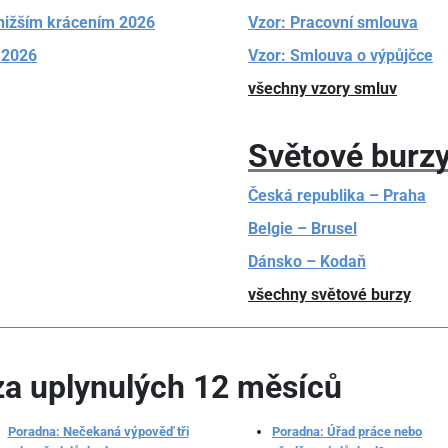
nižším krácením 2026
Vzor: Pracovní smlouva
 2026
Vzor: Smlouva o výpůjčce
všechny vzory smluv
Světové burz
Česká republika – Praha
Belgie – Brusel
Dánsko – Kodaň
všechny světové burzy
 za uplynulých 12 měsíců
Poradna: Nečekaná výpověď tři
Poradna: Úřad práce nebo