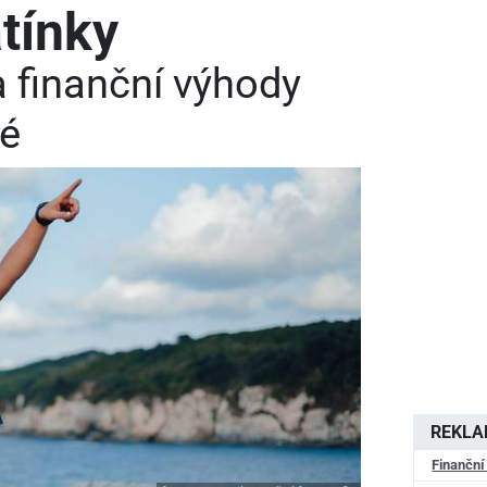
atínky
 finanční výhody
vé
REKL
Finanční