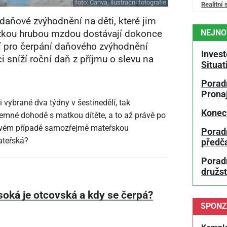
foto:
Canva, ilustrační fotografie
Realitní 
í daňové zvýhodnění na děti, které jim
NEJNO
nízkou hrubou mzdou dostávají dokonce
tí pro čerpání daňového zvýhodnění
Invest
 sníží roční daň z příjmu o slevu na
Situa
Poradn
Prona
 vybrané dva týdny v šestinedělí, tak
Konec
emné dohodě s matkou dítěte, a to až právě po
akovém případě samozřejmě mateřskou
Porad
ateřská?
předč
Poradn
družs
soká je otcovská a kdy se čerpá?
SPONZ