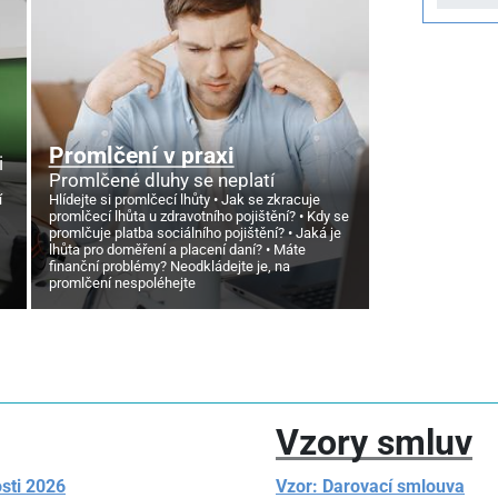
Promlčení v praxi
i
Promlčené dluhy se neplatí
í
Hlídejte si promlčecí lhůty
Jak se zkracuje
promlčecí lhůta u zdravotního pojištění?
Kdy se
promlčuje platba sociálního pojištění?
Jaká je
lhůta pro doměření a placení daní?
Máte
finanční problémy? Neodkládejte je, na
promlčení nespoléhejte
Vzory smluv
sti 2026
Vzor: Darovací smlouva