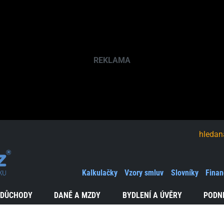
hledaná fráze
Kalkulačky
Vzory smluv
Slovníky
Finan
 DŮCHODY
DANĚ A MZDY
BYDLENÍ A ÚVĚRY
PODN