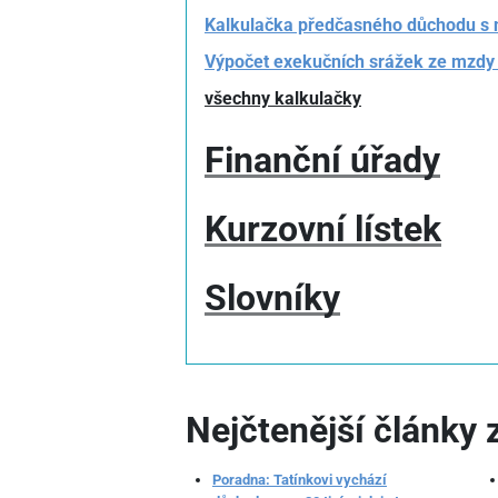
Kalkulačka předčasného důchodu s 
Výpočet exekučních srážek ze mzdy
všechny kalkulačky
Finanční úřady
Kurzovní lístek
Slovníky
Nejčtenější články
Poradna: Tatínkovi vychází