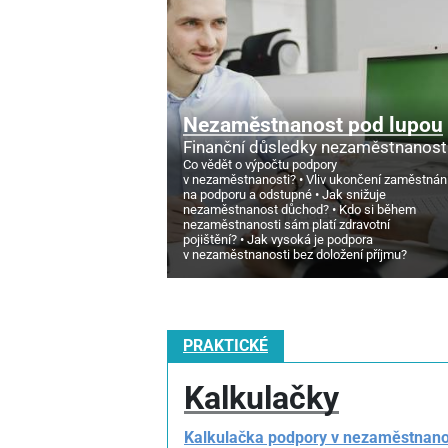
Nezaměstnanost pod lupou
Finanční důsledky nezaměstnanost
Co vědět o výpočtu podpory
v nezaměstnanosti?
Vliv ukončení zaměstnán
na podporu a odstupné
Jak snižuje
nezaměstnanost důchod?
Kdo si během
nezaměstnanosti sám platí zdravotní
pojištění?
Jak vysoká je podpora
v nezaměstnanosti bez doložení příjmu?
PRAKTICKÉ
Kalkulačky
Kalkulačka podpory v nezaměstnano