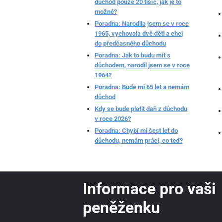
důchod pouze 20 tisíc, jak je to
možné?
Poradna: Narodila jsem se v roce
1965, vychovala dvě děti a chci
do předčasného důchodu
Poradna: Jak to budu mít s
důchodem, narodil jsem se v roce
1964?
Poradna: Bude mi 65 let a nemám
důchod
Kdy se bude platit daň z důchodu
v roce 2026?
Poradna: Chybí mi šest let do
důchodu, nemám práci, co teď?
Informace pro vaši
peněženku