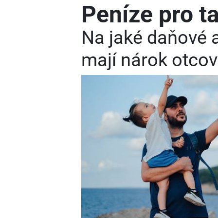
Peníze pro t
Na jaké daňové a
mají nárok otco