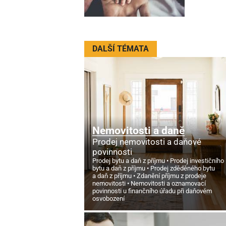
DALŠÍ TÉMATA
Nemovitosti a daně
Prodej nemovitosti a daňové
povinnosti
Prodej bytu a daň z příjmu
Prodej investičního
bytu a daň z příjmu
Prodej zděděného bytu
a daň z příjmu
Zdanění příjmu z prodeje
nemovitosti
Nemovitosti a oznamovací
povinnosti u finančního úřadu při daňovém
osvobození