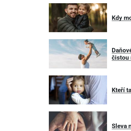
Kdy mo
Daňové
čistou
Kteří 
Sleva 