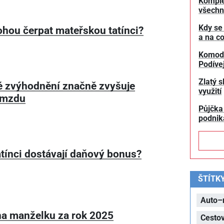
Komple
všechn
Kdy se
hou čerpat mateřskou tatínci?
a na co
Komodit
Podívej
Zlatý s
 zvýhodnění značně zvyšuje
využití
 mzdu
Půjčka
podnik
tatínci dostávají daňový bonus?
ŠTÍTK
Auto–
na manželku za rok 2025
Cesto