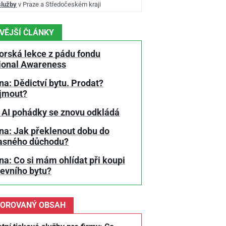
služby
v Praze a Středočeském kraji
VĚJŠÍ ČLÁNKY
orská lekce z pádu fondu
tional Awareness
a: Dědictví bytu. Prodat?
jmout?
 AI pohádky se znovu odkládá
na: Jak překlenout dobu do
asného důchodu?
a: Co si mám ohlídat při koupi
tevního bytu?
OROVANÝ OBSAH