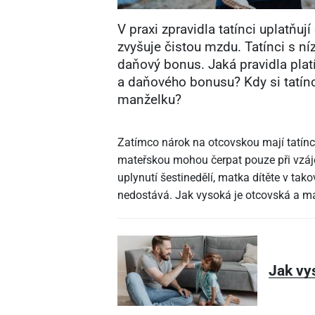
V praxi zpravidla tatínci uplatňuj
zvyšuje čistou mzdu. Tatínci s 
daňový bonus. Jaká pravidla pla
a daňového bonusu? Kdy si tatínci
manželku?
Zatímco nárok na otcovskou mají tatínci
mateřskou mohou čerpat pouze při vzáj
uplynutí šestinedělí, matka dítěte v t
nedostává. Jak vysoká je otcovská a m
Jak vy