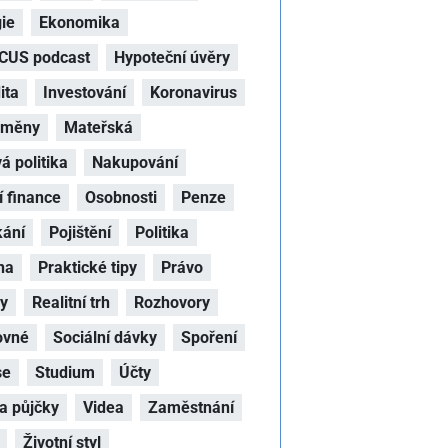
ie
Ekonomika
CUS podcast
Hypoteční úvěry
ita
Investování
Koronavirus
oměny
Mateřská
 politika
Nakupování
 finance
Osobnosti
Penze
kání
Pojištění
Politika
na
Praktické tipy
Právo
hy
Realitní trh
Rozhovory
ovné
Sociální dávky
Spoření
se
Studium
Účty
a půjčky
Videa
Zaměstnání
Životní styl