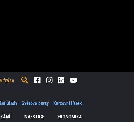
Facebook
Instagram
LinkedIn
Youtube
ční úřady
Světové burzy
Kurzovní lístek
IKÁNÍ
INVESTICE
EKONOMIKA