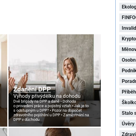
Ekolog
FINFO
Invalid
Krypt
Měnová
Osobní
Podni
Porad
Zdanění DPP
Příbě
Výhody přivýdělku na dohodu
Dvě brigády na DPP a daně
Dohoda
Školk
o provedení práce a pojistný vztah
Jak je to
s odstupným u DPP?
Pozor na dopočet
Stalo 
zdravotního pojištění u DPP
Zaměstnání na
DPP v důchodu
Úvěry 
Zdraví