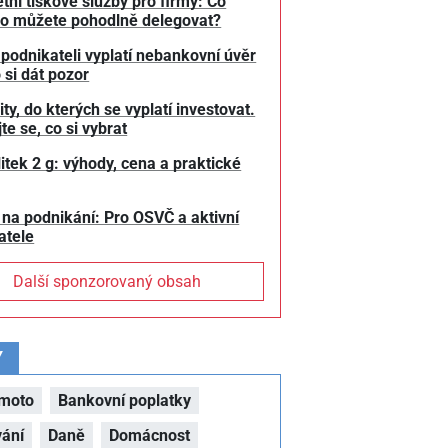
tní tiskové služby pro firmy: Co
o můžete pohodlně delegovat?
 podnikateli vyplatí nebankovní úvěr
 si dát pozor
y, do kterých se vyplatí investovat.
te se, co si vybrat
litek 2 g: výhody, cena a praktické
 na podnikání: Pro OSVČ a aktivní
atele
Další sponzorovaný obsah
Y
moto
Bankovní poplatky
vání
Daně
Domácnost