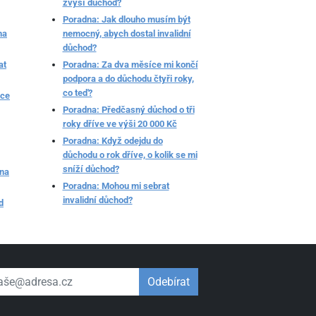
zvýší důchod?
Poradna: Jak dlouho musím být
na
nemocný, abych dostal invalidní
důchod?
at
Poradna: Za dva měsíce mi končí
podpora a do důchodu čtyři roky,
co teď?
oce
Poradna: Předčasný důchod o tři
roky dříve ve výši 20 000 Kč
Poradna: Když odejdu do
důchodu o rok dříve, o kolik se mi
sníží důchod?
 na
Poradna: Mohou mi sebrat
invalidní důchod?
d
 email
Odebírat