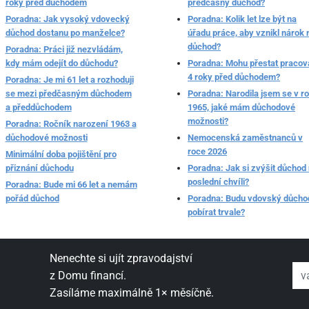
roky před důchodem
předčasný důchod?
Poradna: Jak vysoký vdovecký
Poradna: Kolik let lze být na
důchod dostanu po manželce?
úřadu práce, aby vznikl nárok 
důchod?
Poradna: Práci již nezvládám,
kdy mám odejít do důchodu?
Poradna: Mohu přestat pracov
4 roky před důchodem?
Poradna: Je mi 61 let a rozhoduji
se mezi předčasným důchodem
Poradna: Narodila jsem se v r
a předdůchodem
1965, jaké mám důchodové
možnosti?
Poradna: Ročník narození 1963 a
důchodové možnosti
Nemocenská zaměstnanců v
roce 2026
Minimální doba pojištění pro
přiznání důchodu
Poradna: Jak si zvýšit důchod
poslední chvíli?
Poradna: Bude mi 66 let a nemám
pořád důchod
Poradna: Budu vdovský důcho
pobírat trvale?
Nenechte si ujít zpravodajství
váš
z Domu financí.
Zasíláme maximálně 1× měsíčně.