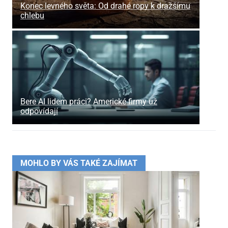
Konec levného světa: Od drahé ropy k dražšímu
chlebu
Bere AI lidem práci? Americké firmy už
odpovídají
MOHLO BY VÁS TAKÉ ZAJÍMAT