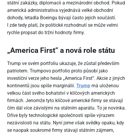
státní zakázky, diplomacii a mezinárodní obchod. Pokud
americká administrativa vyjednává velké obchodní
dohody, letadla Boeingu bývají často jejich součástí.
I zde tedy platí, že politické rozhodnutí se může velmi
rychle propsat do tržní hodnoty firmy.
„America First“ a nová role státu
Trump ve svém portfoliu ukazuje, že zůstal především
patriotem. Trumpovo portfolio proto působí jako
investiční verze jeho hesla „America First“. Akcie z jiných
kontinentů jsou spíše marginálií.
Trump
má uloženou
velkou část svého bohatství v klíčových amerických
firmách. Jenomže tyto klíčové americké firmy se stávají
čím dál více závislými na státním aparátu. To je novinka.
Dříve byly technologické společnosti spíše výrazem
nezávislosti na státu. Nyní jsme však svědky opaku, kdy
se naopak soukromé firmy stávají státním zájmem,