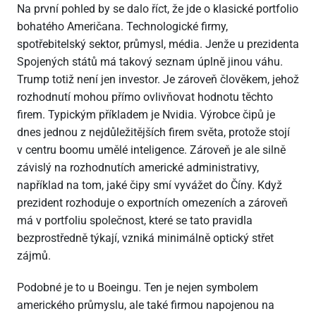
Na první pohled by se dalo říct, že jde o klasické portfolio
bohatého Američana. Technologické firmy,
spotřebitelský sektor, průmysl, média. Jenže u prezidenta
Spojených států má takový seznam úplně jinou váhu.
Trump totiž není jen investor. Je zároveň člověkem, jehož
rozhodnutí mohou přímo ovlivňovat hodnotu těchto
firem. Typickým příkladem je Nvidia. Výrobce čipů je
dnes jednou z nejdůležitějších firem světa, protože stojí
v centru boomu umělé inteligence. Zároveň je ale silně
závislý na rozhodnutích americké administrativy,
například na tom, jaké čipy smí vyvážet do Číny. Když
prezident rozhoduje o exportních omezeních a zároveň
má v portfoliu společnost, které se tato pravidla
bezprostředně týkají, vzniká minimálně optický střet
zájmů.
Podobné je to u Boeingu. Ten je nejen symbolem
amerického průmyslu, ale také firmou napojenou na