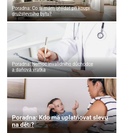
Poradna: Co si mám ohlídat při koupi
družstevního bytu?
Poradna: Nemoc invalidního důchodce
a daňová vratka
Poradna: Kdo má uplatňovat slevu
na děti?