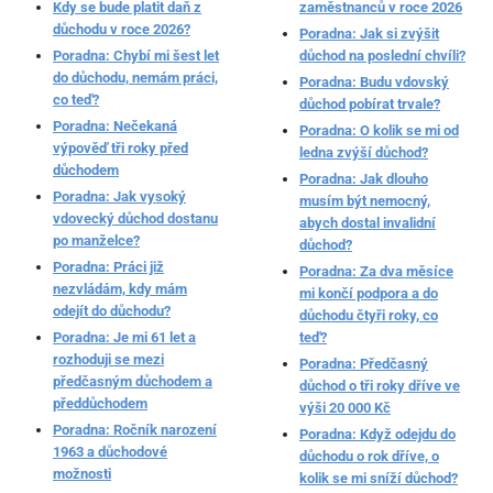
Kdy se bude platit daň z
zaměstnanců v roce 2026
důchodu v roce 2026?
Poradna: Jak si zvýšit
Poradna: Chybí mi šest let
důchod na poslední chvíli?
do důchodu, nemám práci,
Poradna: Budu vdovský
co teď?
důchod pobírat trvale?
Poradna: Nečekaná
Poradna: O kolik se mi od
výpověď tři roky před
ledna zvýší důchod?
důchodem
Poradna: Jak dlouho
Poradna: Jak vysoký
musím být nemocný,
vdovecký důchod dostanu
abych dostal invalidní
po manželce?
důchod?
Poradna: Práci již
Poradna: Za dva měsíce
nezvládám, kdy mám
mi končí podpora a do
odejít do důchodu?
důchodu čtyři roky, co
Poradna: Je mi 61 let a
teď?
rozhoduji se mezi
Poradna: Předčasný
předčasným důchodem a
důchod o tři roky dříve ve
předdůchodem
výši 20 000 Kč
Poradna: Ročník narození
Poradna: Když odejdu do
1963 a důchodové
důchodu o rok dříve, o
možnosti
kolik se mi sníží důchod?