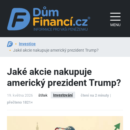
MENU
Investice
Jaké akcie nakupuje americký prezident Trump?
Jaké akcie nakupuje
americký prezident Trump?
Investování
19. května 2026
štítek
čtení na 2 minuty |
přečteno 1821×