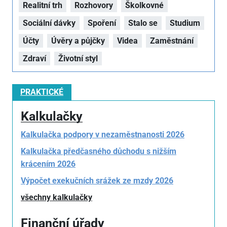
Realitní trh
Rozhovory
Školkovné
Sociální dávky
Spoření
Stalo se
Studium
Účty
Úvěry a půjčky
Videa
Zaměstnání
Zdraví
Životní styl
PRAKTICKÉ
Kalkulačky
Kalkulačka podpory v nezaměstnanosti 2026
Kalkulačka předčasného důchodu s nižším
krácením 2026
Výpočet exekučních srážek ze mzdy 2026
všechny kalkulačky
Finanční úřady