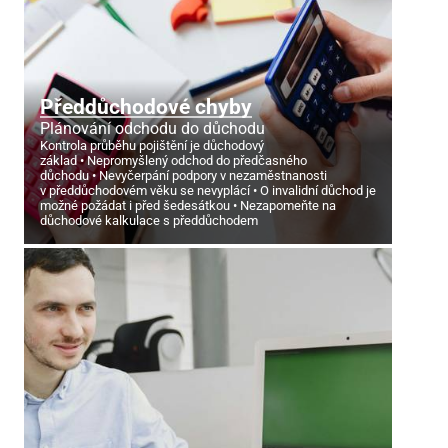
Předdůchodové chyby
Plánování odchodu do důchodu
Kontrola průběhu pojištění je důchodový
základ
Nepromyšlený odchod do předčasného
důchodu
Nevyčerpání podpory v nezaměstnanosti
v předdůchodovém věku se nevyplácí
O invalidní důchod je
možné požádat i před šedesátkou
Nezapomeňte na
důchodové kalkulace s předdůchodem