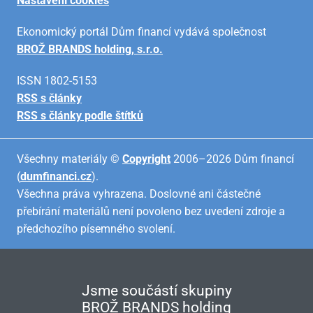
Nastavení cookies
Ekonomický portál Dům financí vydává společnost
BROŽ BRANDS holding, s.r.o.
ISSN 1802-5153
RSS s články
RSS s články podle štítků
Všechny materiály ©
Copyright
2006–2026 Dům financí
(
dumfinanci.cz
).
Všechna práva vyhrazena. Doslovné ani částečné
přebírání materiálů není povoleno bez uvedení zdroje a
předchozího písemného svolení.
Jsme součástí skupiny
BROŽ BRANDS holding