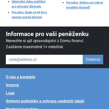
Minimální doba pojištění
Poradna: Mohou mi sebrat
pro přiznání důchodu
invalidní důchod?
Poradna: Bude mi 66 let a
nemám pořád důchod
Informace pro vaši peněženku
Nenechte si ujít zpravodajství z Domu financí.
Zasíláme maximálně 1× měsíčně.
váš email
Odebírat
O nás a kontakty
Inzerce
Loga
Smluvní podmínky a ochrana osobních údajů