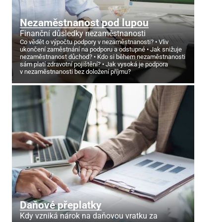
Nezaměstnanost pod lupou
Finanční důsledky nezaměstnanosti
Co vědět o výpočtu podpory v nezaměstnanosti?
Vliv
ukončení zaměstnání na podporu a odstupné
Jak snižuje
nezaměstnanost důchod?
Kdo si během nezaměstnanosti
sám platí zdravotní pojištění?
Jak vysoká je podpora
v nezaměstnanosti bez doložení příjmu?
Daňové přeplatky
Kdy vzniká nárok na daňovou vratku za