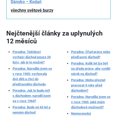
Dánsko – Kodaň
všechny světové burzy
Nejčtenější články za uplynulých
12 měsíců
Poradna: Tatínkovi
Poradna: Úřad práce nebo
vychází důchod pouze 20
předčasný důchod?
tisíc, jak je to možné?
Poradna: Kolik let lze být
Poradna: Narodila jsem se
na úřadu práce, aby vznikl
v roce 1965, vychovala
nárok na důchod?
dvě děti a chci do
Poradna: Mohu přestat
předčasného důchodu
pracovat 4 roky před
Poradna: Jak to budu mít
důchodem?
s důchodem, narodil jsem
Poradna: Narodila jsem se
se v roce 1964?
v roce 1965, jaké mám
Poradna: Bude mi 65 let a
důchodové možnosti?
nemám důchod
Nemocenská