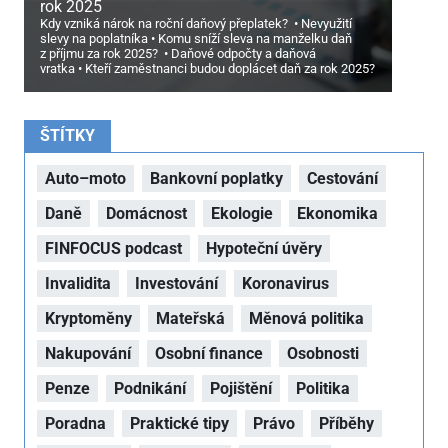
rok 2025
Kdy vzniká nárok na roční daňový přeplatek?
Nevyužití
slevy na poplatníka
Komu sníží sleva na manželku daň
z příjmu za rok 2025?
Daňové odpočty a daňová
vratka
Kteří zaměstnanci budou doplácet daň za rok 2025?
ŠTÍTKY
Auto–moto
Bankovní poplatky
Cestování
Daně
Domácnost
Ekologie
Ekonomika
FINFOCUS podcast
Hypoteční úvěry
Invalidita
Investování
Koronavirus
Kryptoměny
Mateřská
Měnová politika
Nakupování
Osobní finance
Osobnosti
Penze
Podnikání
Pojištění
Politika
Poradna
Praktické tipy
Právo
Příběhy