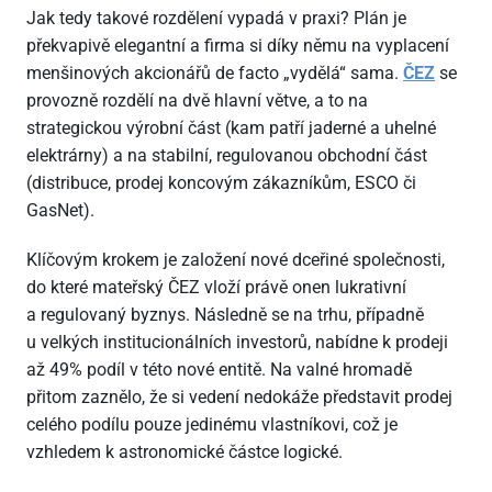
Jak tedy takové rozdělení vypadá v praxi? Plán je
překvapivě elegantní a firma si díky němu na vyplacení
menšinových akcionářů de facto „vydělá“ sama.
ČEZ
se
provozně rozdělí na dvě hlavní větve, a to na
strategickou výrobní část (kam patří jaderné a uhelné
elektrárny) a na stabilní, regulovanou obchodní část
(distribuce, prodej koncovým zákazníkům, ESCO či
GasNet).
Klíčovým krokem je založení nové dceřiné společnosti,
do které mateřský ČEZ vloží právě onen lukrativní
a regulovaný byznys. Následně se na trhu, případně
u velkých institucionálních investorů, nabídne k prodeji
až 49% podíl v této nové entitě. Na valné hromadě
přitom zaznělo, že si vedení nedokáže představit prodej
celého podílu pouze jedinému vlastníkovi, což je
vzhledem k astronomické částce logické.