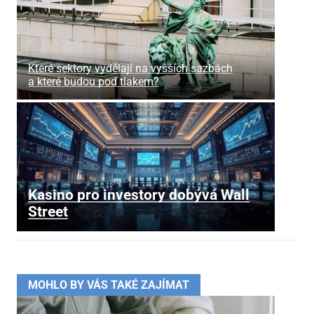
Které sektory vydělají na vyšších sazbách
a které budou pod tlakem?
Kasino pro investory dobývá Wall
Street
MOHLO BY VÁS TAKÉ ZAJÍMAT