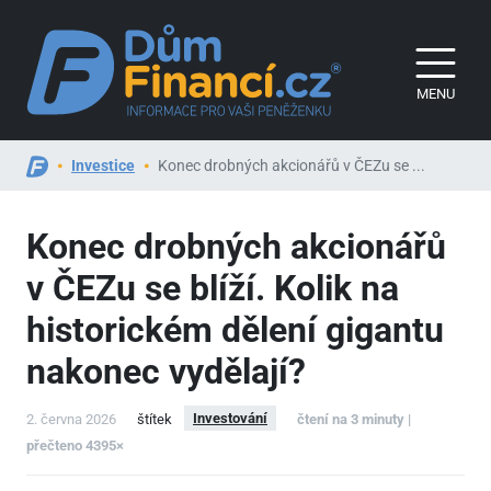
MENU
Investice
Konec drobných akcionářů v ČEZu se ...
Konec drobných akcionářů
v ČEZu se blíží. Kolik na
historickém dělení gigantu
nakonec vydělají?
Investování
2. června 2026
štítek
čtení na 3 minuty |
přečteno 4395×