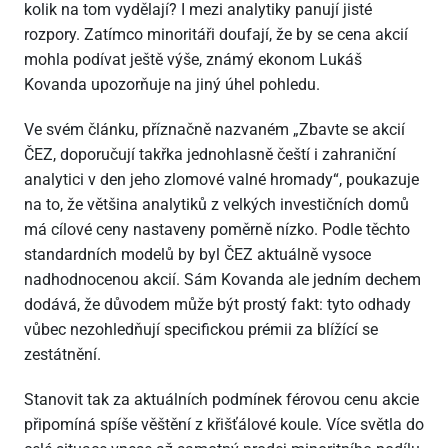
kolik na tom vydělají? I mezi analytiky panují jisté
rozpory. Zatímco minoritáři doufají, že by se cena akcií
mohla podívat ještě výše, známý ekonom Lukáš
Kovanda upozorňuje na jiný úhel pohledu.
Ve svém článku, příznačně nazvaném „Zbavte se akcií
ČEZ, doporučují takřka jednohlasně čeští i zahraniční
analytici v den jeho zlomové valné hromady“, poukazuje
na to, že většina analytiků z velkých investičních domů
má cílové ceny nastaveny poměrně nízko. Podle těchto
standardních modelů by byl ČEZ aktuálně vysoce
nadhodnocenou akcií. Sám Kovanda ale jedním dechem
dodává, že důvodem může být prostý fakt: tyto odhady
vůbec nezohledňují specifickou prémii za blížící se
zestátnění.
Stanovit tak za aktuálních podmínek férovou cenu akcie
připomíná spíše věštění z křišťálové koule. Více světla do