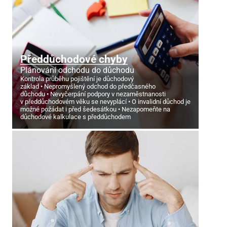
Předdůchodové chyby
Plánování odchodu do důchodu
Kontrola průběhu pojištění je důchodový
základ
Nepromyšlený odchod do předčasného
důchodu
Nevyčerpání podpory v nezaměstnanosti
v předdůchodovém věku se nevyplácí
O invalidní důchod je
možné požádat i před šedesátkou
Nezapomeňte na
důchodové kalkulace s předdůchodem