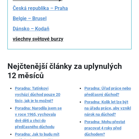
Česká republika – Praha
Belgie – Brusel
Dánsko – Kodaň
všechny světové burzy
Nejčtenější články za uplynulých
12 měsíců
Poradna: Tatínkovi
Poradna: Úřad práce nebo
vychází důchod pouze 20
předčasný důchod?
tisíc, jak je to možné?
Poradna: Kolik let lze být
Poradna: Narodila jsem se
na úřadu práce, aby vznikl
v roce 1965, vychovala
nárok na důchod?
dvě děti a chci do
Poradna: Mohu přestat
předčasného důchodu
pracovat 4 roky před
Poradna: Jak to budu mít
důchodem?