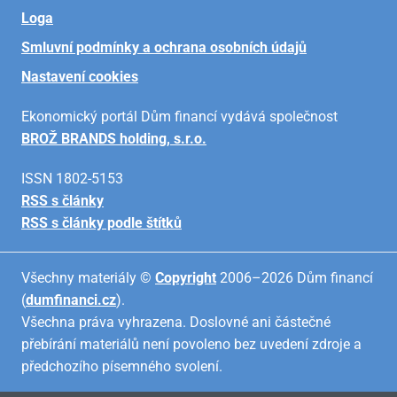
Loga
Smluvní podmínky a ochrana osobních údajů
Nastavení cookies
Ekonomický portál Dům financí vydává společnost
BROŽ BRANDS holding, s.r.o.
ISSN 1802-5153
RSS s články
RSS s články podle štítků
Všechny materiály ©
Copyright
2006–2026 Dům financí
(
dumfinanci.cz
).
Všechna práva vyhrazena. Doslovné ani částečné
přebírání materiálů není povoleno bez uvedení zdroje a
předchozího písemného svolení.