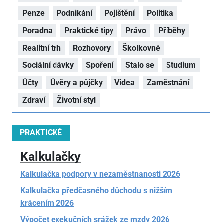
Penze
Podnikání
Pojištění
Politika
Poradna
Praktické tipy
Právo
Příběhy
Realitní trh
Rozhovory
Školkovné
Sociální dávky
Spoření
Stalo se
Studium
Účty
Úvěry a půjčky
Videa
Zaměstnání
Zdraví
Životní styl
PRAKTICKÉ
Kalkulačky
Kalkulačka podpory v nezaměstnanosti 2026
Kalkulačka předčasného důchodu s nižším
krácením 2026
Výpočet exekučních srážek ze mzdy 2026