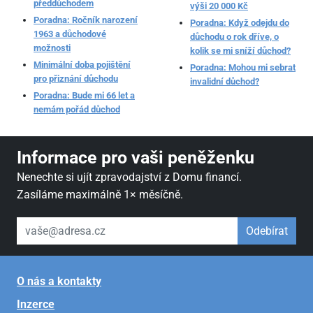
předdůchodem
výši 20 000 Kč
Poradna: Ročník narození
Poradna: Když odejdu do
1963 a důchodové
důchodu o rok dříve, o
možnosti
kolik se mi sníží důchod?
Minimální doba pojištění
Poradna: Mohou mi sebrat
pro přiznání důchodu
invalidní důchod?
Poradna: Bude mi 66 let a
nemám pořád důchod
Informace pro vaši peněženku
Nenechte si ujít zpravodajství z Domu financí.
Zasíláme maximálně 1× měsíčně.
váš email
Odebírat
O nás a kontakty
Inzerce