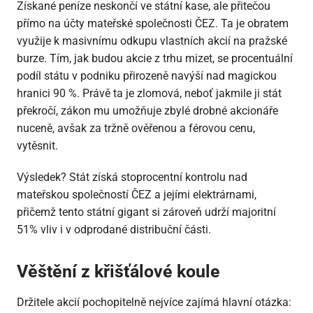
Získané peníze neskončí ve státní kase, ale přitečou
přímo na účty mateřské společnosti ČEZ. Ta je obratem
využije k masivnímu odkupu vlastních akcií na pražské
burze. Tím, jak budou akcie z trhu mizet, se procentuální
podíl státu v podniku přirozeně navýší nad magickou
hranici 90 %. Právě ta je zlomová, neboť jakmile ji stát
překročí, zákon mu umožňuje zbylé drobné akcionáře
nuceně, avšak za tržně ověřenou a férovou cenu,
vytěsnit.
Výsledek? Stát získá stoprocentní kontrolu nad
mateřskou společností ČEZ a jejími elektrárnami,
přičemž tento státní gigant si zároveň udrží majoritní
51% vliv i v odprodané distribuční části.
Věštění z křišťálové koule
Držitele akcií pochopitelně nejvíce zajímá hlavní otázka: