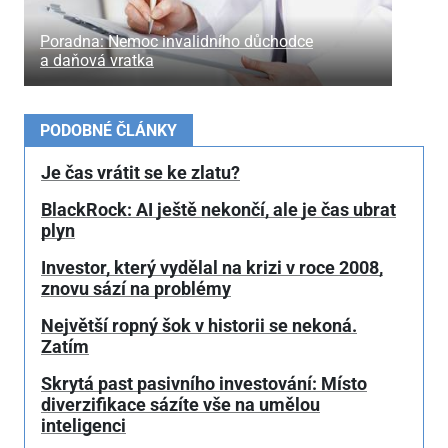
Poradna: Nemoc invalidního důchodce
a daňová vratka
PODOBNÉ ČLÁNKY
Je čas vrátit se ke zlatu?
BlackRock: AI ještě nekončí, ale je čas ubrat
plyn
Investor, který vydělal na krizi v roce 2008,
znovu sází na problémy
Největší ropný šok v historii se nekoná.
Zatím
Skrytá past pasivního investování: Místo
diverzifikace sázíte vše na umělou
inteligenci