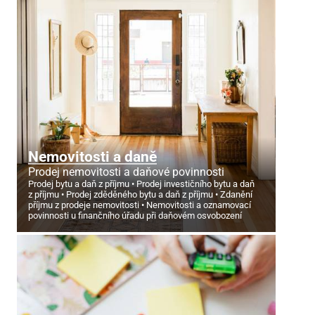
Nemovitosti a daně
Prodej nemovitosti a daňové povinnosti
Prodej bytu a daň z příjmu
Prodej investičního bytu a daň
z příjmu
Prodej zděděného bytu a daň z příjmu
Zdanění
příjmu z prodeje nemovitosti
Nemovitosti a oznamovací
povinnosti u finančního úřadu při daňovém osvobození