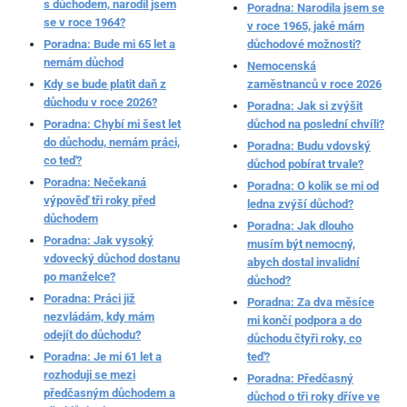
s důchodem, narodil jsem
Poradna: Narodila jsem se
se v roce 1964?
v roce 1965, jaké mám
Poradna: Bude mi 65 let a
důchodové možnosti?
nemám důchod
Nemocenská
Kdy se bude platit daň z
zaměstnanců v roce 2026
důchodu v roce 2026?
Poradna: Jak si zvýšit
Poradna: Chybí mi šest let
důchod na poslední chvíli?
do důchodu, nemám práci,
Poradna: Budu vdovský
co teď?
důchod pobírat trvale?
Poradna: Nečekaná
Poradna: O kolik se mi od
výpověď tři roky před
ledna zvýší důchod?
důchodem
Poradna: Jak dlouho
Poradna: Jak vysoký
musím být nemocný,
vdovecký důchod dostanu
abych dostal invalidní
po manželce?
důchod?
Poradna: Práci již
Poradna: Za dva měsíce
nezvládám, kdy mám
mi končí podpora a do
odejít do důchodu?
důchodu čtyři roky, co
Poradna: Je mi 61 let a
teď?
rozhoduji se mezi
Poradna: Předčasný
předčasným důchodem a
důchod o tři roky dříve ve