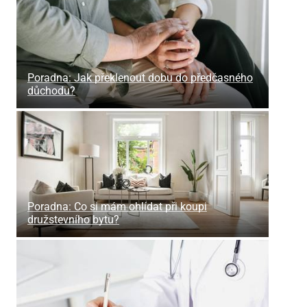
Poradna: Jak překlenout dobu do předčasného
důchodu?
Poradna: Co si mám ohlídat při koupi
družstevního bytu?