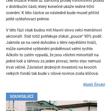
celé situace vnese až samotný prodej minoritního podílu
v distribuční části, který konečně ukáže reálné tržní
ocenění. K této částce se následně bude muset přičíst
ještě vytěsňovací prémie.
V této fázi však budou mít hlavní slovo velcí menšinoví
akcionáři. Stát totiž potřebuje získat „pouze“ 90% podíl.
Jakmile se na ceně dohodne s těmi největšími hráči,
může samotné vytěsnění proběhnout velmi rychle.
Ačkoliv to zatím vypadá, že jsou všichni minoritáři na
jedné lodi a táhnou za jeden provaz, tento stav nemusí
trvat věčně. Závislost drobných investorů na krocích
velkých fondů tak bude v cílové rovince zcela klíčová.
Matěj Široký
SOUVISEJÍCÍ