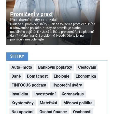
Promlčení v praxi
Promlčené dluhy se neplatí
Hlídejte si promlčecí lhůty
Jak se zkracuje promlčecí lhůta
u zdravotního pojištění?
Kdy se promlčuje platba
sociálního pojištění?
Jaká je lhůta pro doměření a placení
daní?
Máte finanční problémy? Neodkládejte je, na
promlčení nespoléhejte
ŠTÍTKY
Auto–moto
Bankovní poplatky
Cestování
Daně
Domácnost
Ekologie
Ekonomika
FINFOCUS podcast
Hypoteční úvěry
Invalidita
Investování
Koronavirus
Kryptoměny
Mateřská
Měnová politika
Nakupování
Osobní finance
Osobnosti