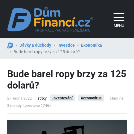
MENU
Dávky a důchody
Investice
Ekonomika
Bude barel ropy brzy za 125 dolarů?
Bude barel ropy brzy za 125
dolarů?
Investování
Koronavirus
27. ledna 2022
štítky
čtení na
2 minuty | přečteno 1746×