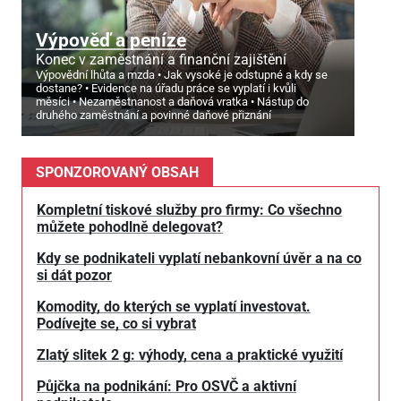
Výpověď a peníze
Konec v zaměstnání a finanční zajištění
Výpovědní lhůta a mzda
Jak vysoké je odstupné a kdy se
dostane?
Evidence na úřadu práce se vyplatí i kvůli
měsíci
Nezaměstnanost a daňová vratka
Nástup do
druhého zaměstnání a povinné daňové přiznání
SPONZOROVANÝ OBSAH
Kompletní tiskové služby pro firmy: Co všechno
můžete pohodlně delegovat?
Kdy se podnikateli vyplatí nebankovní úvěr a na co
si dát pozor
Komodity, do kterých se vyplatí investovat.
Podívejte se, co si vybrat
Zlatý slitek 2 g: výhody, cena a praktické využití
Půjčka na podnikání: Pro OSVČ a aktivní