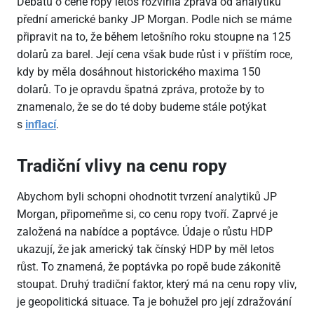
Debatu o ceně ropy letos rozvířila zpráva od analytiků
přední americké banky JP Morgan. Podle nich se máme
připravit na to, že během letošního roku stoupne na 125
dolarů za barel. Její cena však bude růst i v příštím roce,
kdy by měla dosáhnout historického maxima 150
dolarů. To je opravdu špatná zpráva, protože by to
znamenalo, že se do té doby budeme stále potýkat
s
inflací
.
Tradiční vlivy na cenu ropy
Abychom byli schopni ohodnotit tvrzení analytiků JP
Morgan, připomeňme si, co cenu ropy tvoří. Zaprvé je
založená na nabídce a poptávce. Údaje o růstu HDP
ukazují, že jak americký tak čínský HDP by měl letos
růst. To znamená, že poptávka po ropě bude zákonitě
stoupat. Druhý tradiční faktor, který má na cenu ropy vliv,
je geopolitická situace. Ta je bohužel pro její zdražování