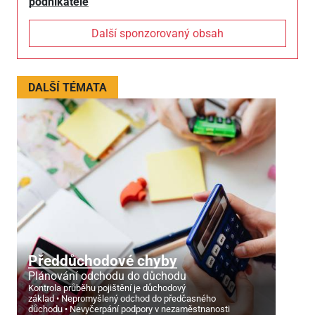
podnikatele
Další sponzorovaný obsah
DALŠÍ TÉMATA
Předdůchodové chyby
Plánování odchodu do důchodu
Kontrola průběhu pojištění je důchodový
základ
Nepromyšlený odchod do předčasného
důchodu
Nevyčerpání podpory v nezaměstnanosti