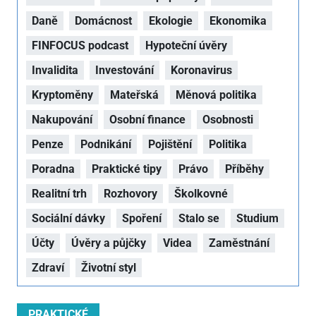
Daně
Domácnost
Ekologie
Ekonomika
FINFOCUS podcast
Hypoteční úvěry
Invalidita
Investování
Koronavirus
Kryptoměny
Mateřská
Měnová politika
Nakupování
Osobní finance
Osobnosti
Penze
Podnikání
Pojištění
Politika
Poradna
Praktické tipy
Právo
Příběhy
Realitní trh
Rozhovory
Školkovné
Sociální dávky
Spoření
Stalo se
Studium
Účty
Úvěry a půjčky
Videa
Zaměstnání
Zdraví
Životní styl
PRAKTICKÉ