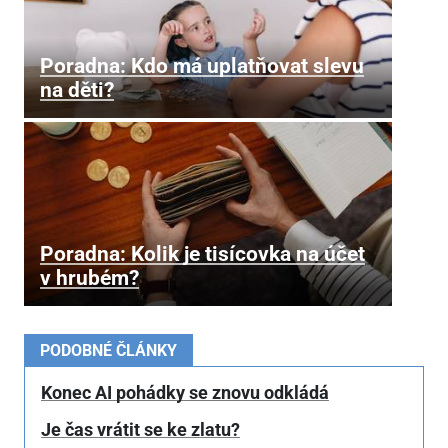
Poradna: Kdo má uplatňovat slevu
na děti?
Poradna: Kolik je tisícovka na účet
v hrubém?
PODOBNÉ ČLÁNKY
Konec AI pohádky se znovu odkládá
Je čas vrátit se ke zlatu?