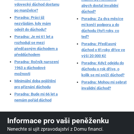
vdovecký důchod dostanu
abych dostal invalidní
po manželce?
důchod?
Poradna: Práci již
Poradna: Za dva měsíce
nezvládám, kdy mám
mi končí podpora a do
odejít do důchodu?
důchodu čtyři roky, co
Poradna: Je mi 61 let a
teď?
rozhoduji se mezi
Poradna: Předčasný
předčasným důchodem a
důchod o tři roky dříve ve
předdůchodem
výši 20 000 Kč
Poradna: Ročník narození
Poradna: Když odejdu do
1963 a důchodové
důchodu o rok dříve, o
možnosti
kolik se mi sníží důchod?
Minimální doba pojištění
Poradna: Mohou mi sebrat
pro přiznání důchodu
invalidní důchod?
Poradna: Bude mi 66 let a
nemám pořád důchod
Informace pro vaši peněženku
Nenechte si ujít zpravodajství z Domu financí.