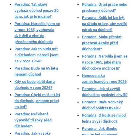
Poradna: Tatínkovi
Poradna: Úřad práce nebo
vychází důchod pouze 20
předčasný důchod?
tisíc, jak je to možné?
Poradna: Kolik let lze být
Poradna: Narodila jsem se
na úřadu práce, aby vznikl
v roce 1965, vychovala
nárok na důchod?
dvě děti a chci do
Poradna: Mohu přestat
předčasného důchodu
pracovat 4 roky před
Poradna: Jak to budu mít
důchodem?
s důchodem, narodil jsem
Poradna: Narodila jsem se
se v roce 1964?
v roce 1965, jaké mám
Poradna: Bude mi 65 let a
důchodové možnosti?
nemám důchod
Nemocenská
Kdy se bude platit daň z
zaměstnanců v roce 2026
důchodu v roce 2026?
Poradna: Jak si zvýšit
Poradna: Chybí mi šest let
důchod na poslední chvíli?
do důchodu, nemám práci,
Poradna: Budu vdovský
co teď?
důchod pobírat trvale?
Poradna: Nečekaná
Poradna: O kolik se mi od
výpověď tři roky před
ledna zvýší důchod?
důchodem
Poradna: Jak dlouho
Poradna: Jak vysoký
musím být nemocný,