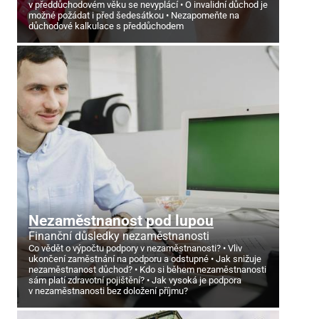
v předdůchodovém věku se nevyplácí
O invalidní důchod je
možné požádat i před šedesátkou
Nezapomeňte na
důchodové kalkulace s předdůchodem
Nezaměstnanost pod lupou
Finanční důsledky nezaměstnanosti
Co vědět o výpočtu podpory v nezaměstnanosti?
Vliv
ukončení zaměstnání na podporu a odstupné
Jak snižuje
nezaměstnanost důchod?
Kdo si během nezaměstnanosti
sám platí zdravotní pojištění?
Jak vysoká je podpora
v nezaměstnanosti bez doložení příjmu?