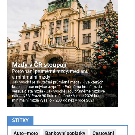
Mzdy v ČR stoupají
Porovnání průměrné mzdy, mediánu
a minimální mzdy
Jak vysoká je skutečná průměrná mzda?
Ve kterých
krajích práce nejvíce „sype“?
Průměrná hrubá mzda
versus čistá mzda
Jak vysoké jsou průměrné mzdové
náklady? V Praze 90 tisíc měsíčně
V roce 2026 bude
minimální mzda vyšší o 7
200 Kč než v roce 2021
ŠTÍTKY
Auto–moto
Bankovní poplatky
Cestování