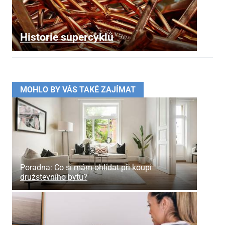
Historie supercyklů
MOHLO BY VÁS TAKÉ ZAJÍMAT
Poradna: Co si mám ohlídat při koupi
družstevního bytu?