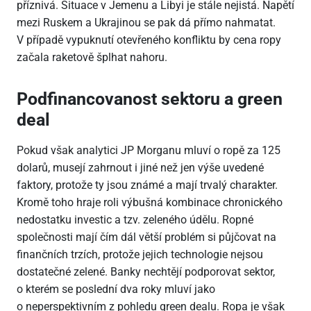
příznivá. Situace v Jemenu a Libyi je stále nejistá. Napětí
mezi Ruskem a Ukrajinou se pak dá přímo nahmatat.
V případě vypuknutí otevřeného konfliktu by cena ropy
začala raketově šplhat nahoru.
Podfinancovanost sektoru a green
deal
Pokud však analytici JP Morganu mluví o ropě za 125
dolarů, musejí zahrnout i jiné než jen výše uvedené
faktory, protože ty jsou známé a mají trvalý charakter.
Kromě toho hraje roli výbušná kombinace chronického
nedostatku investic a tzv. zeleného údělu. Ropné
společnosti mají čím dál větší problém si půjčovat na
finančních trzích, protože jejich technologie nejsou
dostatečné zelené. Banky nechtějí podporovat sektor,
o kterém se poslední dva roky mluví jako
o neperspektivním z pohledu green dealu. Ropa je však