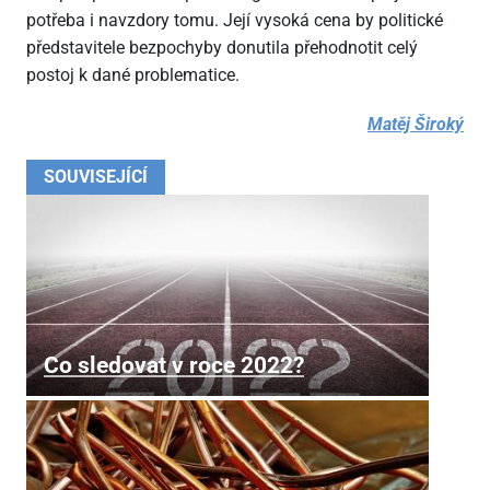
potřeba i navzdory tomu. Její vysoká cena by politické
představitele bezpochyby donutila přehodnotit celý
postoj k dané problematice.
Matěj Široký
SOUVISEJÍCÍ
Co sledovat v roce 2022?