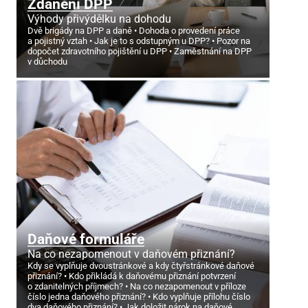
Zdanění DPP
Výhody přivýdělku na dohodu
Dvě brigády na DPP a daně
Dohoda o provedení práce
a pojistný vztah
Jak je to s odstupným u DPP?
Pozor na
dopočet zdravotního pojištění u DPP
Zaměstnání na DPP
v důchodu
Daňové formuláře
Na co nezapomenout v daňovém přiznání?
Kdy se vyplňuje dvoustránkové a kdy čtyřstránkové daňové
přiznání?
Kdo přikládá k daňovému přiznání potvrzení
o zdanitelných příjmech?
Na co nezapomenout v příloze
číslo jedna daňového přiznání?
Kdo vyplňuje přílohu číslo
dva daňového přiznání?
Jak doložit nárok na daňové