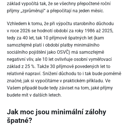
základ vypočítá tak, že se všechny přepočtené roční
příjmy „zprůměrují“ a přepočítají na jeden měsíc.
Vzhledem k tomu, že při výpočtu starobního důchodu
v roce 2026 se hodnotí období za roky 1986 až 2025,
tedy za 40 let, tak 10 příjmově špatných let (kam
samozřejmě platí i období platby minimálního
sociálního pojištění jako OSVČ) má samozřejmě
negativní vliv, ale 10 let ovlivňuje osobní vyměřovací
základ z 25 %. Takže 30 příjmově povedených let to
relativně napraví. Snížení důchodu to i tak bude poměrně
značné, jak si vypočítáme v praktickém příkladu. Ve
Vašem případě bude tedy záviset na tom, jaké příjmy
budete mít v dalších letech.
Jak moc jsou minimální zálohy
špatné?