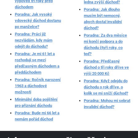
výpověď tři roky před
ledna zvýší důchod?
důchodem
Poradna: Jak dlouho
Poradna: Jak vysoký
musím být nemocný,
vdovecký důchod dostanu
abych dostal invalidní
po manželce?
důchod?
Poradna: Práci již
Poradna: Za dva měsíce
nezvládám, kdy mám
mi končí podpora a do
odejít do důchodu?
důchodu čtyři roky, co
Poradna: Je mi 61 let a
teď?
rozhoduji se mezi
Poradna: Předčasný
předčasným důchodem a
důchod o tři roky dříve ve
předdůchodem
výši 20 000 Kč
Poradna: Ročník narození
Poradna: Když odejdu do
1963 a důchodové
důchodu o rok dříve, o
možnosti
kolik se mi sníží důchod?
Minimální doba pojištění
Poradna: Mohou mi sebrat
pro přiznání důchodu
invalidní důchod?
Poradna: Bude mi 66 let a
nemám pořád důchod