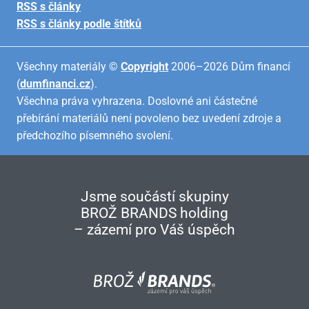
RSS s články
RSS s články podle štítků
Všechny materiály ©
Copyright
2006–2026 Dům financí
(
dumfinanci.cz
).
Všechna práva vyhrazena. Doslovné ani částečné
přebírání materiálů není povoleno bez uvedení zdroje a
předchozího písemného svolení.
Jsme součástí skupiny
BROŽ BRANDS holding
– zázemí pro Váš úspěch