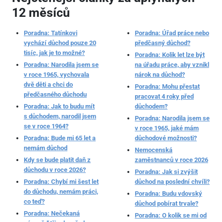
12 měsíců
Poradna: Tatínkovi
Poradna: Úřad práce nebo
vychází důchod pouze 20
předčasný důchod?
tisíc, jak je to možné?
Poradna: Kolik let lze být
Poradna: Narodila jsem se
na úřadu práce, aby vznikl
v roce 1965, vychovala
nárok na důchod?
dvě děti a chci do
Poradna: Mohu přestat
předčasného důchodu
pracovat 4 roky před
Poradna: Jak to budu mít
důchodem?
s důchodem, narodil jsem
Poradna: Narodila jsem se
se v roce 1964?
v roce 1965, jaké mám
Poradna: Bude mi 65 let a
důchodové možnosti?
nemám důchod
Nemocenská
Kdy se bude platit daň z
zaměstnanců v roce 2026
důchodu v roce 2026?
Poradna: Jak si zvýšit
Poradna: Chybí mi šest let
důchod na poslední chvíli?
do důchodu, nemám práci,
Poradna: Budu vdovský
co teď?
důchod pobírat trvale?
Poradna: Nečekaná
Poradna: O kolik se mi od