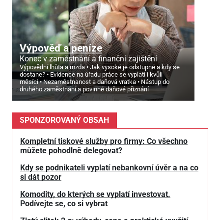
Výpověď a peníze
Konec v zaměstnání a finanční zajištění
Výpovědní lhůta a mzda
Jak vysoké je odstupné a kdy se
dostane?
Evidence na úřadu práce se vyplatí i kvůli
měsíci
Nezaměstnanost a daňová vratka
Nástup do
druhého zaměstnání a povinné daňové přiznání
SPONZOROVANÝ OBSAH
Kompletní tiskové služby pro firmy: Co všechno
můžete pohodlně delegovat?
Kdy se podnikateli vyplatí nebankovní úvěr a na co
si dát pozor
Komodity, do kterých se vyplatí investovat.
Podívejte se, co si vybrat