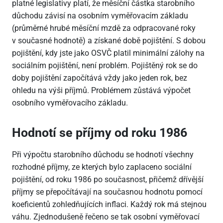
platné legislativy platí, že měsíční částka starobního
důchodu závisí na osobním vyměřovacím základu
(průměrné hrubé měsíční mzdě za odpracované roky
v současné hodnotě) a získané době pojištění. S dobou
pojištění, kdy jste jako OSVČ platil minimální zálohy na
sociálním pojištění, není problém. Pojištěný rok se do
doby pojištění započítává vždy jako jeden rok, bez
ohledu na výši příjmů. Problémem zůstává výpočet
osobního vyměřovacího základu.
Hodnotí se příjmy od roku 1986
Při výpočtu starobního důchodu se hodnotí všechny
rozhodné příjmy, ze kterých bylo zaplaceno sociální
pojištění, od roku 1986 po současnost, přičemž dřívější
příjmy se přepočítávají na současnou hodnotu pomocí
koeficientů zohledňujících inflaci. Každý rok má stejnou
váhu. Zjednodušeně řečeno se tak osobní vyměřovací