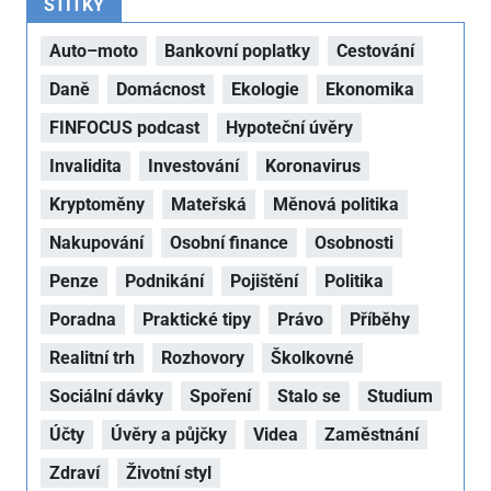
ŠTÍTKY
Auto–moto
Bankovní poplatky
Cestování
Daně
Domácnost
Ekologie
Ekonomika
FINFOCUS podcast
Hypoteční úvěry
Invalidita
Investování
Koronavirus
Kryptoměny
Mateřská
Měnová politika
Nakupování
Osobní finance
Osobnosti
Penze
Podnikání
Pojištění
Politika
Poradna
Praktické tipy
Právo
Příběhy
Realitní trh
Rozhovory
Školkovné
Sociální dávky
Spoření
Stalo se
Studium
Účty
Úvěry a půjčky
Videa
Zaměstnání
Zdraví
Životní styl