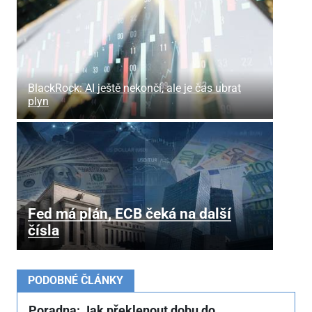
BlackRock: AI ještě nekončí, ale je čas ubrat
plyn
Fed má plán, ECB čeká na další
čísla
PODOBNÉ ČLÁNKY
Poradna: Jak překlenout dobu do