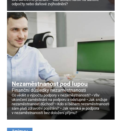
odpočty nebo daňové zvýhodnění?
Nezaměstnanost pod lupou
Finanční důsledky nezaměstnanosti
Co vědět o výpočtu podpory v nezaměstnanosti?
Vliv
ukončení zaměstnání na podporu a odstupné
Jak snižuje
nezaměstnanost důchod?
Kdo si během nezaměstnanosti
sám platí zdravotní pojištění?
Jak vysoká je podpora
v nezaměstnanosti bez doložení příjmu?