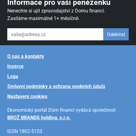
Informace pro vaši peněženku
Nenechte si ujít zpravodajství z Domu financí.
Zasíláme maximálně 1× měsíčně.
váš email
Odebírat
O nás a kontakty
Inzerce
Loga
Smluvní podmínky a ochrana osobních údajů
Nastavení cookies
Ekonomický portál Dům financí vydává společnost
BROŽ BRANDS holding, s.r.o.
ISSN 1802-5153