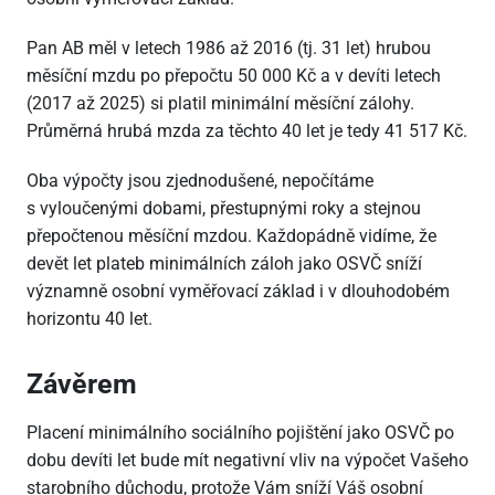
Pan AB měl v letech 1986 až 2016 (tj. 31 let) hrubou
měsíční mzdu po přepočtu 50
000 Kč a v devíti letech
(2017 až 2025) si platil minimální měsíční zálohy.
Průměrná hrubá mzda za těchto 40 let je tedy 41
517 Kč.
Oba výpočty jsou zjednodušené, nepočítáme
s vyloučenými dobami, přestupnými roky a stejnou
přepočtenou měsíční mzdou. Každopádně vidíme, že
devět let plateb minimálních záloh jako OSVČ sníží
významně osobní vyměřovací základ i v dlouhodobém
horizontu 40 let.
Závěrem
Placení minimálního sociálního pojištění jako OSVČ po
dobu devíti let bude mít negativní vliv na výpočet Vašeho
starobního důchodu, protože Vám sníží Váš osobní