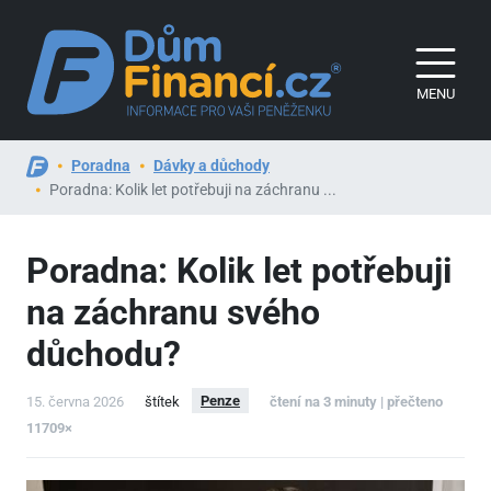
MENU
Poradna
Dávky a důchody
Poradna: Kolik let potřebuji na záchranu ...
Poradna: Kolik let potřebuji
na záchranu svého
důchodu?
Penze
15. června 2026
štítek
čtení na 3 minuty | přečteno
11709×