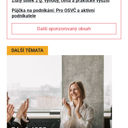
Zlatý slitek 2 g: výhody, cena a praktické využití
Půjčka na podnikání: Pro OSVČ a aktivní
podnikatele
Další sponzorovaný obsah
DALŠÍ TÉMATA