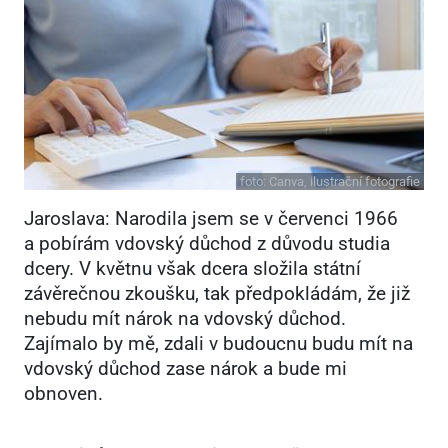
foto:
Canva, ilustrační fotografie
Jaroslava: Narodila jsem se v červenci 1966
a pobírám vdovský důchod z důvodu studia
dcery. V květnu však dcera složila státní
závěrečnou zkoušku, tak předpokládám, že již
nebudu mít nárok na vdovský důchod.
Zajímalo by mě, zdali v budoucnu budu mít na
vdovský důchod zase nárok a bude mi
obnoven.