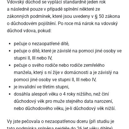
Vdovský důchod se vyplácí standardně jeden rok
a následně pouze v případě splnění některé ze
zákonných podmínek, které jsou uvedeny v § 50 zákona
o důchodovém pojištění. Po roce má nárok na vdovský
důchod vdova, pokud:
pečuje o nezaopatřené dítě,
pečuje o dítě, které je závislé na pomoci jiné osoby ve
stupni II, III nebo IV,
pečuje o svého rodiče nebo rodiče zemřelého
manžela, který s ní žije v domácnosti a je závislý na
pomoci jiné osoby ve stupni II, III nebo IV,
je invalidní ve třetím stupni,
dosáhla alespoň věku o 4 roky nižšího, než činí
důchodový věk pro muže stejného data narození,
nebo důchodového věku, je-li důchodový věk nižší.
Vy jste pečovala o nezaopatřenou dceru (při studiu je
tato podmínka splněna nejdéle do 26 let věku dítěte),