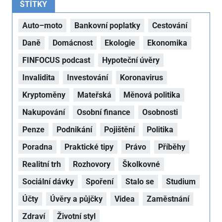
ŠTÍTKY
Auto–moto
Bankovní poplatky
Cestování
Daně
Domácnost
Ekologie
Ekonomika
FINFOCUS podcast
Hypoteční úvěry
Invalidita
Investování
Koronavirus
Kryptoměny
Mateřská
Měnová politika
Nakupování
Osobní finance
Osobnosti
Penze
Podnikání
Pojištění
Politika
Poradna
Praktické tipy
Právo
Příběhy
Realitní trh
Rozhovory
Školkovné
Sociální dávky
Spoření
Stalo se
Studium
Účty
Úvěry a půjčky
Videa
Zaměstnání
Zdraví
Životní styl