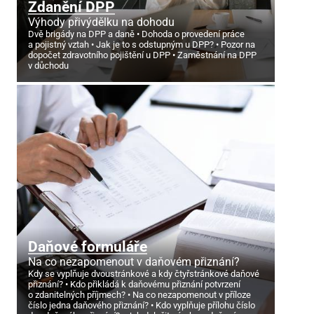
Zdanění DPP
Výhody přivýdělku na dohodu
Dvě brigády na DPP a daně
Dohoda o provedení práce
a pojistný vztah
Jak je to s odstupným u DPP?
Pozor na
dopočet zdravotního pojištění u DPP
Zaměstnání na DPP
v důchodu
Daňové formuláře
Na co nezapomenout v daňovém přiznání?
Kdy se vyplňuje dvoustránkové a kdy čtyřstránkové daňové
přiznání?
Kdo přikládá k daňovému přiznání potvrzení
o zdanitelných příjmech?
Na co nezapomenout v příloze
číslo jedna daňového přiznání?
Kdo vyplňuje přílohu číslo