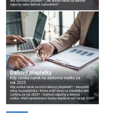
dva daňového přiznání?
Jak doložit nárok na daňové
odpočty nebo daňové zvýhodnění?
Daňové přeplatky
Kdy vzniká nárok na daňovou vratku za
rok 2025
Kdy vzniká nárok na roční daňový přeplatek?
Nevyužití
slevy na poplatníka
Komu sníží sleva na manželku daň
z příjmu za rok 2025?
Daňové odpočty a daňová
vratka
Kteří zaměstnanci budou doplácet daň za rok 2025?