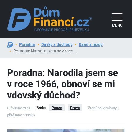
MENU
Poradna
Dávky a důchody
Daně a mzdy
Poradna: Narodila jsem se v roce ...
Poradna: Narodila jsem se
v roce 1966, obnoví se mi
vdovský důchod?
Penze
Právo
8. června 2026
štítky
čtení na 2 minuty |
přečteno 11130×