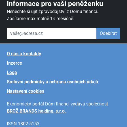
Informace pro vaši peněženku
Nenechte si ujít zpravodajství z Domu financí.
Zasíláme maximálně 1× měsíčně.
váš email
Odebírat
O nás a kontakty
Inzerce
Loga
Smluvní podmínky a ochrana osobních údajů
Nastavení cookies
Ekonomický portál Dům financí vydává společnost
BROŽ BRANDS holding, s.r.o.
ISSN 1802-5153