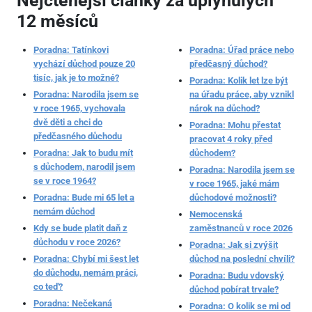
Nejčtenější články za uplynulých
12 měsíců
Poradna: Tatínkovi
Poradna: Úřad práce nebo
vychází důchod pouze 20
předčasný důchod?
tisíc, jak je to možné?
Poradna: Kolik let lze být
Poradna: Narodila jsem se
na úřadu práce, aby vznikl
v roce 1965, vychovala
nárok na důchod?
dvě děti a chci do
Poradna: Mohu přestat
předčasného důchodu
pracovat 4 roky před
Poradna: Jak to budu mít
důchodem?
s důchodem, narodil jsem
Poradna: Narodila jsem se
se v roce 1964?
v roce 1965, jaké mám
Poradna: Bude mi 65 let a
důchodové možnosti?
nemám důchod
Nemocenská
Kdy se bude platit daň z
zaměstnanců v roce 2026
důchodu v roce 2026?
Poradna: Jak si zvýšit
Poradna: Chybí mi šest let
důchod na poslední chvíli?
do důchodu, nemám práci,
Poradna: Budu vdovský
co teď?
důchod pobírat trvale?
Poradna: Nečekaná
Poradna: O kolik se mi od