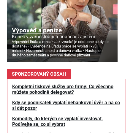
Výpověď a peníze
Konec v zaměstnání a finanční zajištění
Výpovědní lhůta a mzda
Jak vysoké je odstupné a kdy se
dostane?
Evidence na úřadu práce se vyplatí i kvůli
měsíci
Nezaměstnanost a daňová vratka
Nástup do
druhého zaměstnání a povinné daňové přiznání
SPONZOROVANÝ OBSAH
Kompletní tiskové služby pro firmy: Co všechno
můžete pohodlně delegovat?
Kdy se podnikateli vyplatí nebankovní úvěr a na co
si dát pozor
Komodity, do kterých se vyplatí investovat.
Podívejte se, co si vybrat