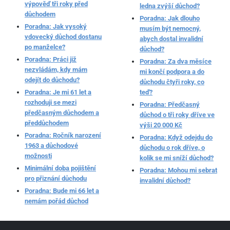
výpověď tři roky před
ledna zvýší důchod?
důchodem
Poradna: Jak dlouho
Poradna: Jak vysoký
musím být nemocný,
vdovecký důchod dostanu
abych dostal invalidní
po manželce?
důchod?
Poradna: Práci již
Poradna: Za dva měsíce
nezvládám, kdy mám
mi končí podpora a do
odejít do důchodu?
důchodu čtyři roky, co
Poradna: Je mi 61 let a
teď?
rozhoduji se mezi
Poradna: Předčasný
předčasným důchodem a
důchod o tři roky dříve ve
předdůchodem
výši 20 000 Kč
Poradna: Ročník narození
Poradna: Když odejdu do
1963 a důchodové
důchodu o rok dříve, o
možnosti
kolik se mi sníží důchod?
Minimální doba pojištění
Poradna: Mohou mi sebrat
pro přiznání důchodu
invalidní důchod?
Poradna: Bude mi 66 let a
nemám pořád důchod