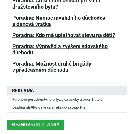
Poradna: Co si mám ohlídat při koupi
družstevního bytu?
Poradna: Nemoc invalidního důchodce
a daňová vratka
Poradna: Kdo má uplatňovat slevu na děti?
Poradna: Výpověď a zvýšení vdovského
důchodu
Poradna: Možnost druhé brigády
v předčasném důchodu
REKLAMA
Finanční poradenství
pro fyzické osoby a podnikatele
Realitní služby
v Praze a Středočeském kraji
NEJNOVĚJŠÍ ČLÁNKY