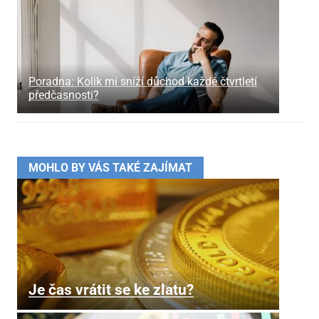
Poradna: Kolik mi sníží důchod každé čtvrtletí
předčasnosti?
MOHLO BY VÁS TAKÉ ZAJÍMAT
Je čas vrátit se ke zlatu?