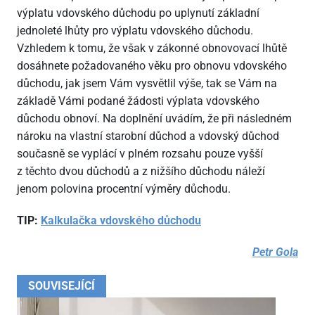
výplatu vdovského důchodu po uplynutí základní
jednoleté lhůty pro výplatu vdovského důchodu.
Vzhledem k tomu, že však v zákonné obnovovací lhůtě
dosáhnete požadovaného věku pro obnovu vdovského
důchodu, jak jsem Vám vysvětlil výše, tak se Vám na
základě Vámi podané žádosti výplata vdovského
důchodu obnoví. Na doplnění uvádím, že při následném
nároku na vlastní starobní důchod a vdovský důchod
současně se vyplácí v plném rozsahu pouze vyšší
z těchto dvou důchodů a z nižšího důchodu náleží
jenom polovina procentní výměry důchodu.
TIP:
Kalkulačka vdovského důchodu
Petr Gola
SOUVISEJÍCÍ