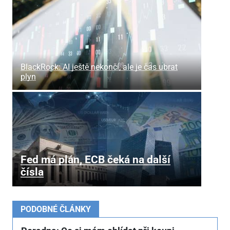
BlackRock: AI ještě nekončí, ale je čas ubrat
plyn
Fed má plán, ECB čeká na další
čísla
PODOBNÉ ČLÁNKY