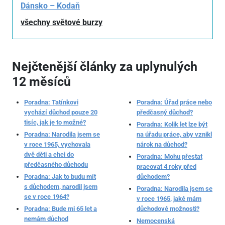
Dánsko – Kodaň
všechny světové burzy
Nejčtenější články za uplynulých
12 měsíců
Poradna: Tatínkovi
Poradna: Úřad práce nebo
vychází důchod pouze 20
předčasný důchod?
tisíc, jak je to možné?
Poradna: Kolik let lze být
Poradna: Narodila jsem se
na úřadu práce, aby vznikl
v roce 1965, vychovala
nárok na důchod?
dvě děti a chci do
Poradna: Mohu přestat
předčasného důchodu
pracovat 4 roky před
Poradna: Jak to budu mít
důchodem?
s důchodem, narodil jsem
Poradna: Narodila jsem se
se v roce 1964?
v roce 1965, jaké mám
Poradna: Bude mi 65 let a
důchodové možnosti?
nemám důchod
Nemocenská