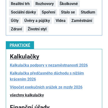
Realitní trh
Rozhovory
Školkovné
Sociální dávky
Spoření
Stalo se
Studium
Účty
Úvěry a půjčky
Videa
Zaměstnání
Zdraví
Životní styl
PRAKTICKÉ
Kalkulačky
Kalkulačka podpory v nezaměstnanosti 2026
Kalkulačka předčasného důchodu s nižším
krácením 2026
Výpočet exekučních srážek ze mzdy 2026
všechny kalkulačky
Finanční úřady