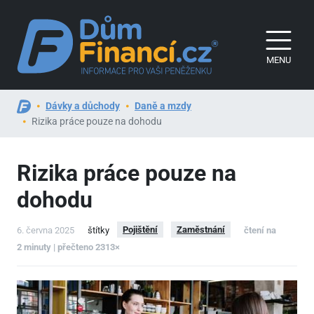
MENU
Dávky a důchody
Daně a mzdy
Rizika práce pouze na dohodu
Rizika práce pouze na
dohodu
Pojištění
Zaměstnání
6. června 2025
štítky
čtení na
2 minuty | přečteno 2313×