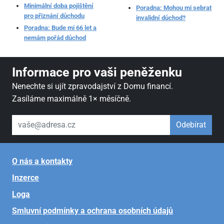
Minimální doba pojištění
Poradna: Mohou mi sebrat
pro přiznání důchodu
invalidní důchod?
Poradna: Bude mi 66 let a
nemám pořád důchod
Informace pro vaši peněženku
Nenechte si ujít zpravodajství z Domu financí.
Zasíláme maximálně 1× měsíčně.
váš email
Odebírat
O nás a kontakty
Inzerce
Loga
Smluvní podmínky a ochrana osobních údajů