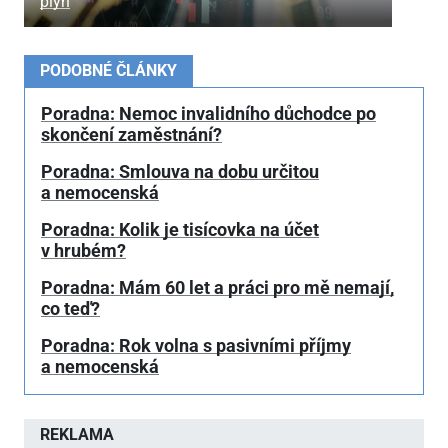
plyn
PODOBNÉ ČLÁNKY
Poradna: Nemoc invalidního důchodce po
skončení zaměstnání?
Poradna: Smlouva na dobu určitou
a nemocenská
Poradna: Kolik je tisícovka na účet
v hrubém?
Poradna: Mám 60 let a práci pro mě nemají,
co teď?
Poradna: Rok volna s pasivními příjmy
a nemocenská
REKLAMA