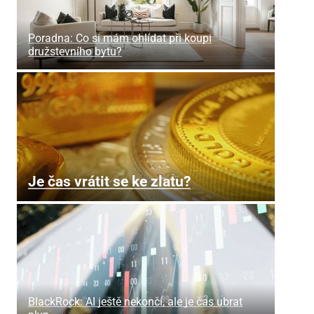
Poradna: Co si mám ohlídat při koupi
družstevního bytu?
Je čas vrátit se ke zlatu?
BlackRock: AI ještě nekončí, ale je čas ubrat