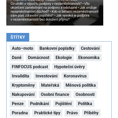
Co vědět o výpočtu podpory v nezaměstnanosti?
Vliv
ukončení zaměstnání na podporu a odstupné
Jak snižuje
nezaměstnanost důchod?
Kdo si během nezaměstnanosti
sám platí zdravotní pojištění?
Jak vysoká je podpora
v nezaměstnanosti bez doložení příjmu?
ŠTÍTKY
Auto–moto
Bankovní poplatky
Cestování
Daně
Domácnost
Ekologie
Ekonomika
FINFOCUS podcast
Hypoteční úvěry
Invalidita
Investování
Koronavirus
Kryptoměny
Mateřská
Měnová politika
Nakupování
Osobní finance
Osobnosti
Penze
Podnikání
Pojištění
Politika
Poradna
Praktické tipy
Právo
Příběhy