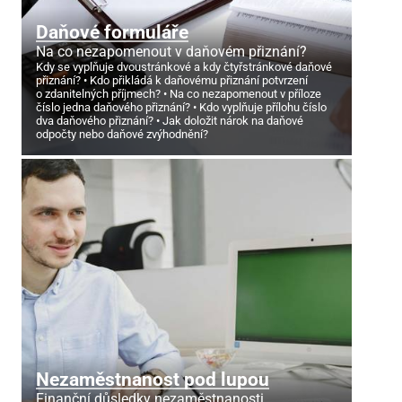
Daňové formuláře
Na co nezapomenout v daňovém přiznání?
Kdy se vyplňuje dvoustránkové a kdy čtyřstránkové daňové
přiznání?
Kdo přikládá k daňovému přiznání potvrzení
o zdanitelných příjmech?
Na co nezapomenout v příloze
číslo jedna daňového přiznání?
Kdo vyplňuje přílohu číslo
dva daňového přiznání?
Jak doložit nárok na daňové
odpočty nebo daňové zvýhodnění?
Nezaměstnanost pod lupou
Finanční důsledky nezaměstnanosti