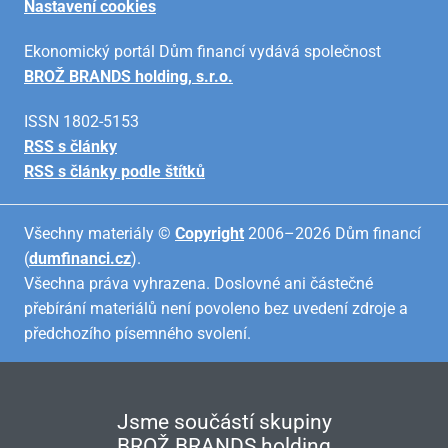
Nastavení cookies
Ekonomický portál Dům financí vydává společnost
BROŽ BRANDS holding, s.r.o.
ISSN 1802-5153
RSS s články
RSS s články podle štítků
Všechny materiály ©
Copyright
2006–2026 Dům financí
(
dumfinanci.cz
).
Všechna práva vyhrazena. Doslovné ani částečné
přebírání materiálů není povoleno bez uvedení zdroje a
předchozího písemného svolení.
Jsme součástí skupiny
BROŽ BRANDS holding