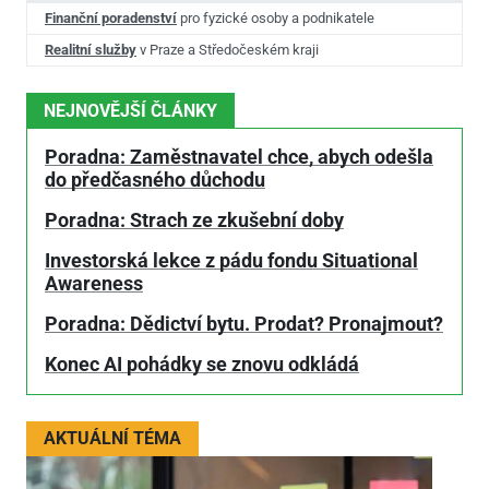
Finanční poradenství
pro fyzické osoby a podnikatele
Realitní služby
v Praze a Středočeském kraji
NEJNOVĚJŠÍ ČLÁNKY
Poradna: Zaměstnavatel chce, abych odešla
do předčasného důchodu
Poradna: Strach ze zkušební doby
Investorská lekce z pádu fondu Situational
Awareness
Poradna: Dědictví bytu. Prodat? Pronajmout?
Konec AI pohádky se znovu odkládá
AKTUÁLNÍ TÉMA