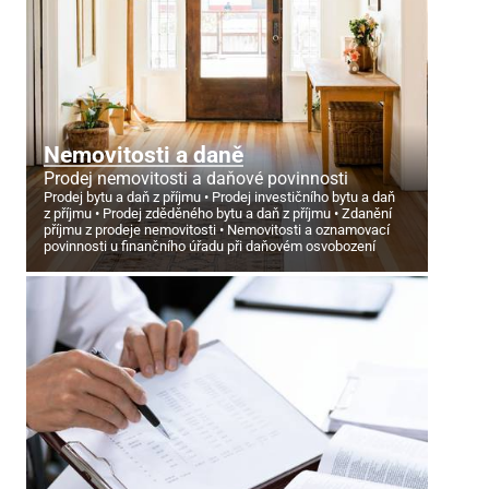
Nemovitosti a daně
Prodej nemovitosti a daňové povinnosti
Prodej bytu a daň z příjmu
Prodej investičního bytu a daň
z příjmu
Prodej zděděného bytu a daň z příjmu
Zdanění
příjmu z prodeje nemovitosti
Nemovitosti a oznamovací
povinnosti u finančního úřadu při daňovém osvobození