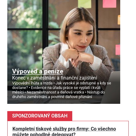
Výpověď a peníze
Konec v zaměstnání a finanční zajištění
Výpovědní lhůta a mzda
Jak vysoké je odstupné a kdy se
dostane?
Evidence na úřadu práce se vyplatí i kvůli
měsíci
Nezaměstnanost a daňová vratka
Nástup do
druhého zaměstnání a povinné daňové přiznání
SPONZOROVANÝ OBSAH
Kompletní tiskové služby pro firmy: Co všechno
můžete pohodlně delegovat?