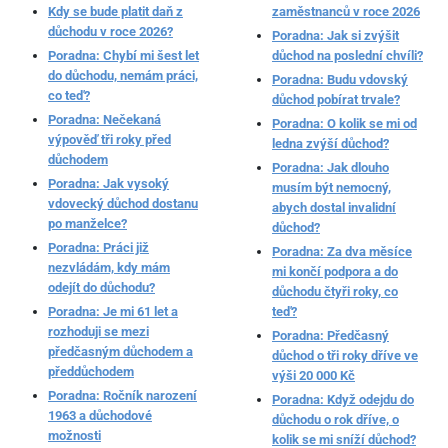
Kdy se bude platit daň z
zaměstnanců v roce 2026
důchodu v roce 2026?
Poradna: Jak si zvýšit
Poradna: Chybí mi šest let
důchod na poslední chvíli?
do důchodu, nemám práci,
Poradna: Budu vdovský
co teď?
důchod pobírat trvale?
Poradna: Nečekaná
Poradna: O kolik se mi od
výpověď tři roky před
ledna zvýší důchod?
důchodem
Poradna: Jak dlouho
Poradna: Jak vysoký
musím být nemocný,
vdovecký důchod dostanu
abych dostal invalidní
po manželce?
důchod?
Poradna: Práci již
Poradna: Za dva měsíce
nezvládám, kdy mám
mi končí podpora a do
odejít do důchodu?
důchodu čtyři roky, co
Poradna: Je mi 61 let a
teď?
rozhoduji se mezi
Poradna: Předčasný
předčasným důchodem a
důchod o tři roky dříve ve
předdůchodem
výši 20 000 Kč
Poradna: Ročník narození
Poradna: Když odejdu do
1963 a důchodové
důchodu o rok dříve, o
možnosti
kolik se mi sníží důchod?