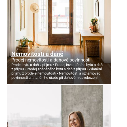
Nemovitosti a daně
Prodej nemovitosti a daňové povinnosti
Prodej bytu a daň z příjmu
Prodej investičního bytu a daň
z příjmu
Prodej zděděného bytu a daň z příjmu
Zdanění
příjmu z prodeje nemovitosti
Nemovitosti a oznamovací
povinnosti u finančního úřadu při daňovém osvobození