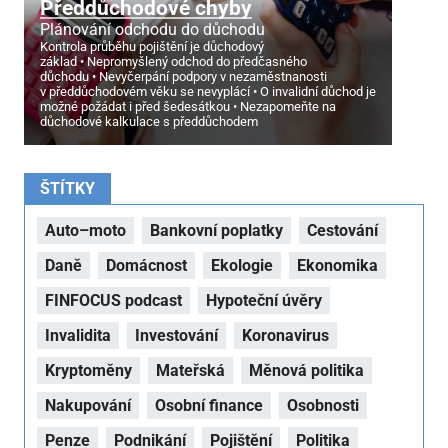
Předdůchodové chyby
Plánování odchodu do důchodu
Kontrola průběhu pojištění je důchodový
základ
Nepromyšlený odchod do předčasného
důchodu
Nevyčerpání podpory v nezaměstnanosti
v předdůchodovém věku se nevyplácí
O invalidní důchod je
možné požádat i před šedesátkou
Nezapomeňte na
důchodové kalkulace s předdůchodem
ŠTÍTKY
Auto–moto
Bankovní poplatky
Cestování
Daně
Domácnost
Ekologie
Ekonomika
FINFOCUS podcast
Hypoteční úvěry
Invalidita
Investování
Koronavirus
Kryptoměny
Mateřská
Měnová politika
Nakupování
Osobní finance
Osobnosti
Penze
Podnikání
Pojištění
Politika