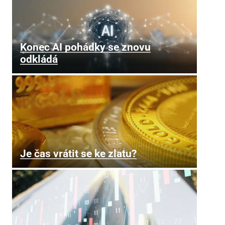
Konec AI pohádky se znovu
odkládá
Je čas vrátit se ke zlatu?