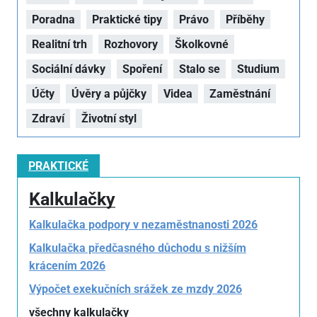
Poradna
Praktické tipy
Právo
Příběhy
Realitní trh
Rozhovory
Školkovné
Sociální dávky
Spoření
Stalo se
Studium
Účty
Úvěry a půjčky
Videa
Zaměstnání
Zdraví
Životní styl
PRAKTICKÉ
Kalkulačky
Kalkulačka podpory v nezaměstnanosti 2026
Kalkulačka předčasného důchodu s nižším
krácením 2026
Výpočet exekučních srážek ze mzdy 2026
všechny kalkulačky