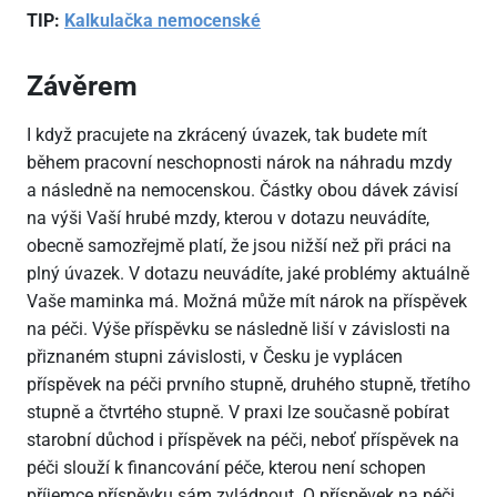
TIP:
Kalkulačka nemocenské
Závěrem
I když pracujete na zkrácený úvazek, tak budete mít
během pracovní neschopnosti nárok na náhradu mzdy
a následně na nemocenskou. Částky obou dávek závisí
na výši Vaší hrubé mzdy, kterou v dotazu neuvádíte,
obecně samozřejmě platí, že jsou nižší než při práci na
plný úvazek. V dotazu neuvádíte, jaké problémy aktuálně
Vaše maminka má. Možná může mít nárok na příspěvek
na péči. Výše příspěvku se následně liší v závislosti na
přiznaném stupni závislosti, v Česku je vyplácen
příspěvek na péči prvního stupně, druhého stupně, třetího
stupně a čtvrtého stupně. V praxi lze současně pobírat
starobní důchod i příspěvek na péči, neboť příspěvek na
péči slouží k financování péče, kterou není schopen
příjemce příspěvku sám zvládnout. O příspěvek na péči