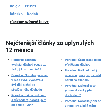
Belgie – Brusel
Dánsko – Kodaň
všechny světové burzy
Nejčtenější články za uplynulých
12 měsíců
Poradna: Tatínkovi
Poradna: Úřad práce nebo
vychází důchod pouze 20
předčasný důchod?
tisíc, jak je to možné?
Poradna: Kolik let lze být
Poradna: Narodila jsem se
na úřadu práce, aby vznikl
v roce 1965, vychovala
nárok na důchod?
dvě děti a chci do
Poradna: Mohu přestat
předčasného důchodu
pracovat 4 roky před
Poradna: Jak to budu mít
důchodem?
s důchodem, narodil jsem
Poradna: Narodila jsem se
se v roce 1964?
v roce 1965, jaké mám