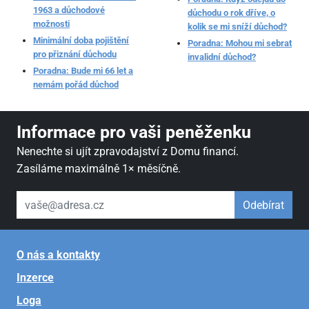
1963 a důchodové
důchodu o rok dříve, o
možnosti
kolik se mi sníží důchod?
Minimální doba pojištění
Poradna: Mohou mi sebrat
pro přiznání důchodu
invalidní důchod?
Poradna: Bude mi 66 let a
nemám pořád důchod
Informace pro vaši peněženku
Nenechte si ujít zpravodajství z Domu financí.
Zasíláme maximálně 1× měsíčně.
váš email
Odebírat
O nás a kontakty
Inzerce
Loga