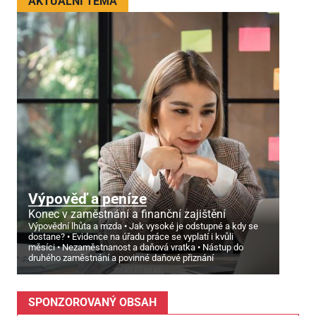
AKTUÁLNÍ TÉMA
Výpověď a peníze
Konec v zaměstnání a finanční zajištění
Výpovědní lhůta a mzda
Jak vysoké je odstupné a kdy se
dostane?
Evidence na úřadu práce se vyplatí i kvůli
měsíci
Nezaměstnanost a daňová vratka
Nástup do
druhého zaměstnání a povinné daňové přiznání
SPONZOROVANÝ OBSAH