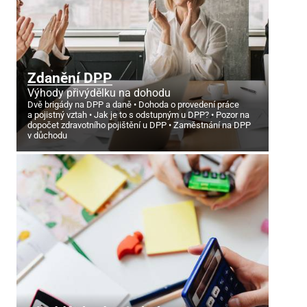
Zdanění DPP
Výhody přivýdělku na dohodu
Dvě brigády na DPP a daně
Dohoda o provedení práce
a pojistný vztah
Jak je to s odstupným u DPP?
Pozor na
dopočet zdravotního pojištění u DPP
Zaměstnání na DPP
v důchodu