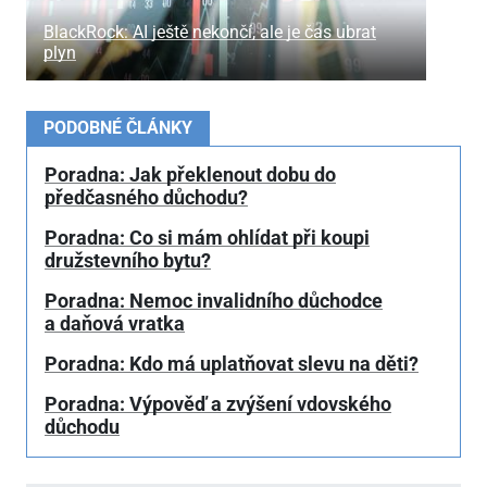
BlackRock: AI ještě nekončí, ale je čas ubrat
plyn
PODOBNÉ ČLÁNKY
Poradna: Jak překlenout dobu do
předčasného důchodu?
Poradna: Co si mám ohlídat při koupi
družstevního bytu?
Poradna: Nemoc invalidního důchodce
a daňová vratka
Poradna: Kdo má uplatňovat slevu na děti?
Poradna: Výpověď a zvýšení vdovského
důchodu