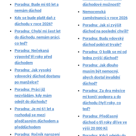
Poradna: Bude mi 65 let a
důchodové možnosti?
nemám důchod
Nemocenská
Kdy se bude platit daň z
zaměstnanců v roce 2026
důchodu v roce 2026?
Poradna: Jak si zvýšit
Poradna: Chybí mi šest let
důchod na poslední chvíli?
do důchodu, nemám práci,
Poradna: Budu vdovský
co teď?
důchod pobírat trvale?
Poradna: Nečekaná
Poradna: O kolik se mi od
výpověď tři roky před
ledna zvýší důchod?
důchodem
Poradna: Jak dlouho
Poradna: Jak vysoký
musím být nemocný,
vdovecký důchod dostanu
abych dostal invalidní
po manželce?
důchod?
Poradna: Práci již
Poradna: Za dva měsíce
nezvládám, kdy mám
mi končí podpora a do
odejít do důchodu?
důchodu čtyři roky, co
Poradna: Je mi 61 let a
teď?
rozhoduji se mezi
Poradna: Předčasný
předčasným důchodem a
důchod o tři roky dříve ve
předdůchodem
výši 20 000 Kč
Poradna: Ročník narození
Poradna: Když odejdu do