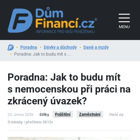
MENU
Poradna
Dávky a důchody
Daně a mzdy
Poradna: Jak to budu mít s ...
Poradna: Jak to budu mít
s nemocenskou při práci na
zkrácený úvazek?
Pojištění
Zaměstnání
25. února 2026
štítky
čtení na
3 minuty | přečteno 3512×