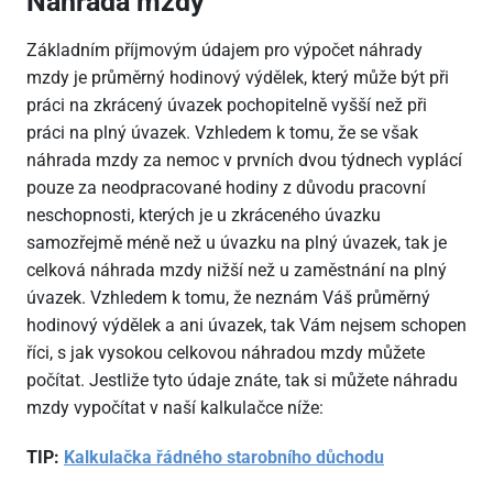
Náhrada mzdy
Základním příjmovým údajem pro výpočet náhrady
mzdy je průměrný hodinový výdělek, který může být při
práci na zkrácený úvazek pochopitelně vyšší než při
práci na plný úvazek. Vzhledem k tomu, že se však
náhrada mzdy za nemoc v prvních dvou týdnech vyplácí
pouze za neodpracované hodiny z důvodu pracovní
neschopnosti, kterých je u zkráceného úvazku
samozřejmě méně než u úvazku na plný úvazek, tak je
celková náhrada mzdy nižší než u zaměstnání na plný
úvazek. Vzhledem k tomu, že neznám Váš průměrný
hodinový výdělek a ani úvazek, tak Vám nejsem schopen
říci, s jak vysokou celkovou náhradou mzdy můžete
počítat. Jestliže tyto údaje znáte, tak si můžete náhradu
mzdy vypočítat v naší kalkulačce níže:
TIP:
Kalkulačka řádného starobního důchodu