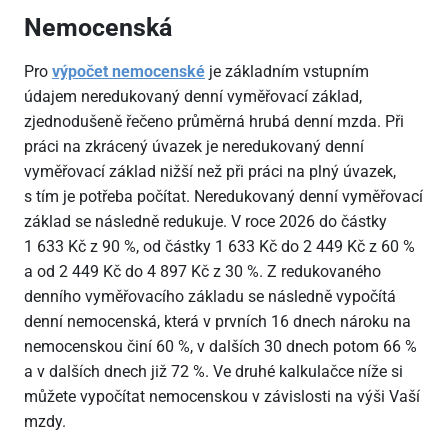
Nemocenská
Pro
výpočet nemocenské
je základním vstupním
údajem neredukovaný denní vyměřovací základ,
zjednodušeně řečeno průměrná hrubá denní mzda. Při
práci na zkrácený úvazek je neredukovaný denní
vyměřovací základ nižší než při práci na plný úvazek,
s tím je potřeba počítat. Neredukovaný denní vyměřovací
základ se následně redukuje. V roce 2026 do částky
1
633 Kč z 90 %, od částky 1
633 Kč do 2
449 Kč z 60 %
a od 2
449 Kč do 4
897 Kč z 30 %. Z redukovaného
denního vyměřovacího základu se následně vypočítá
denní nemocenská, která v prvních 16 dnech nároku na
nemocenskou činí 60 %, v dalších 30 dnech potom 66 %
a v dalších dnech již 72 %. Ve druhé kalkulačce níže si
můžete vypočítat nemocenskou v závislosti na výši Vaší
mzdy.