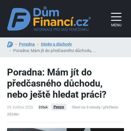
MENU
Poradna
Dávky a důchody
Poradna: Mám jít do předčasného důchodu, ...
Poradna: Mám jít do
předčasného důchodu,
nebo ještě hledat práci?
Penze
29. května 2026
štítek
čtení na 3 minuty | přečteno
25246×