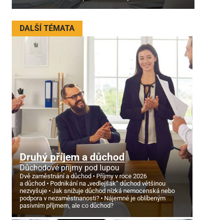
DALŠÍ TÉMATA
Druhý příjem a důchod
Důchodové příjmy pod lupou
Dvě zaměstnání a důchod
Příjmy v roce 2026
a důchod
Podnikání na „vedlejšák“ důchod většinou
nezvyšuje
Jak snižuje důchod nízká nemocenská nebo
podpora v nezaměstnanosti?
Nájemné je oblíbeným
pasivním příjmem, ale co důchod?