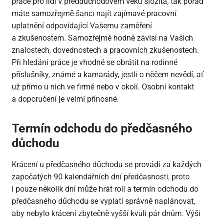
práce pro lidi v předdůchodovém věku složitá, tak pořád
máte samozřejmě šanci najít zajímavé pracovní
uplatnění odpovídající Vašemu zaměření
a zkušenostem. Samozřejmě hodně závisí na Vašich
znalostech, dovednostech a pracovních zkušenostech.
Při hledání práce je vhodné se obrátit na rodinné
příslušníky, známé a kamarády, jestli o něčem nevědí, ať
už přímo u nich ve firmě nebo v okolí. Osobní kontakt
a doporučení je velmi přínosné.
Termín odchodu do předčasného
důchodu
Krácení u předčasného důchodu se provádí za každých
započatých 90 kalendářních dní předčasnosti, proto
i pouze několik dní může hrát roli a termín odchodu do
předčasného důchodu se vyplatí správně naplánovat,
aby nebylo krácení zbytečně vyšší kvůli pár dnům. Výši