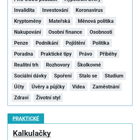
Invalidita
Investování
Koronavirus
Kryptoměny
Mateřská
Měnová politika
Nakupování
Osobní finance
Osobnosti
Penze
Podnikání
Pojištění
Politika
Poradna
Praktické tipy
Právo
Příběhy
Realitní trh
Rozhovory
Školkovné
Sociální dávky
Spoření
Stalo se
Studium
Účty
Úvěry a půjčky
Videa
Zaměstnání
Zdraví
Životní styl
PRAKTICKÉ
Kalkulačky