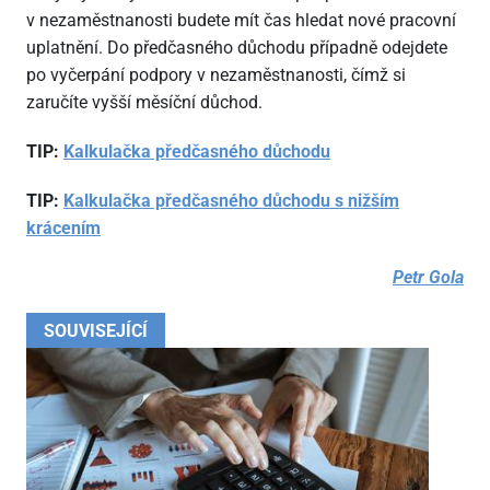
v nezaměstnanosti budete mít čas hledat nové pracovní
uplatnění. Do předčasného důchodu případně odejdete
po vyčerpání podpory v nezaměstnanosti, čímž si
zaručíte vyšší měsíční důchod.
TIP:
Kalkulačka předčasného důchodu
TIP:
Kalkulačka předčasného důchodu s nižším
krácením
Petr Gola
SOUVISEJÍCÍ