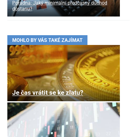
Poradna: Jaký minimální předčasný důchod
dostanu?
MOHLO BY VÁS TAKÉ ZAJÍMAT
Je čas vrátit se ke zlatu?