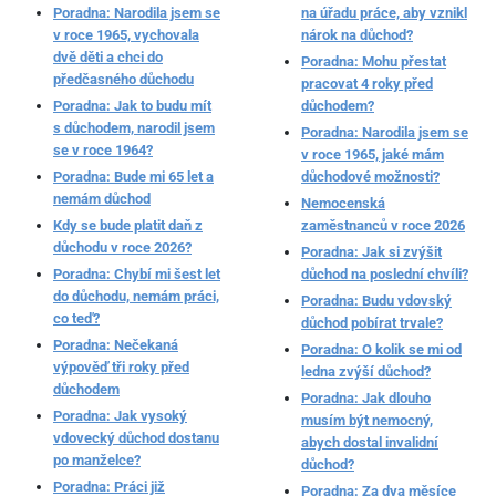
Poradna: Narodila jsem se
na úřadu práce, aby vznikl
v roce 1965, vychovala
nárok na důchod?
dvě děti a chci do
Poradna: Mohu přestat
předčasného důchodu
pracovat 4 roky před
Poradna: Jak to budu mít
důchodem?
s důchodem, narodil jsem
Poradna: Narodila jsem se
se v roce 1964?
v roce 1965, jaké mám
Poradna: Bude mi 65 let a
důchodové možnosti?
nemám důchod
Nemocenská
Kdy se bude platit daň z
zaměstnanců v roce 2026
důchodu v roce 2026?
Poradna: Jak si zvýšit
Poradna: Chybí mi šest let
důchod na poslední chvíli?
do důchodu, nemám práci,
Poradna: Budu vdovský
co teď?
důchod pobírat trvale?
Poradna: Nečekaná
Poradna: O kolik se mi od
výpověď tři roky před
ledna zvýší důchod?
důchodem
Poradna: Jak dlouho
Poradna: Jak vysoký
musím být nemocný,
vdovecký důchod dostanu
abych dostal invalidní
po manželce?
důchod?
Poradna: Práci již
Poradna: Za dva měsíce