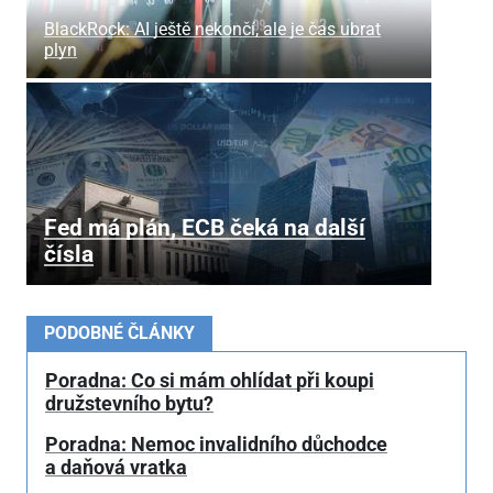
BlackRock: AI ještě nekončí, ale je čas ubrat
plyn
Fed má plán, ECB čeká na další
čísla
PODOBNÉ ČLÁNKY
Poradna: Co si mám ohlídat při koupi
družstevního bytu?
Poradna: Nemoc invalidního důchodce
a daňová vratka