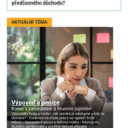
předčasného důchodu?
AKTUÁLNÍ TÉMA
Výpověď a peníze
Konec v zaměstnání a finanční zajištění
Výpovědní lhůta a mzda
Jak vysoké je odstupné a kdy se
dostane?
Evidence na úřadu práce se vyplatí i kvůli
měsíci
Nezaměstnanost a daňová vratka
Nástup do
druhého zaměstnání a povinné daňové přiznání