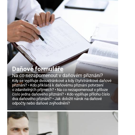
Daňové formuláře
Na co nezapomenout v daňovém přiznání?
Kdy se vyplňuje dvoustránkové a kdy čtyřstránkové daňové
přiznání?
Kdo přikládá k daňovému přiznání potvrzení
o zdanitelných příjmech?
Na co nezapomenout v příloze
číslo jedna daňového přiznání?
Kdo vyplňuje přílohu číslo
dva daňového přiznání?
Jak doložit nárok na daňové
odpočty nebo daňové zvýhodnění?