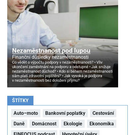
Nezaměstnanost pod lupou
Finanční důsledky nezaměstnanosti
Co vědět o výpočtu podpory v nezaměstnanosti?
Vliv
ukončení zaměstnání na podporu a odstupné
Jak snižuje
nezaměstnanost důchod?
Kdo si během nezaměstnanosti
sám platí zdravotní pojištění?
Jak vysoká je podpora
v nezaměstnanosti bez doložení příjmu?
ŠTÍTKY
Auto–moto
Bankovní poplatky
Cestování
Daně
Domácnost
Ekologie
Ekonomika
FINFOCUS podcast
Hypoteční úvěry