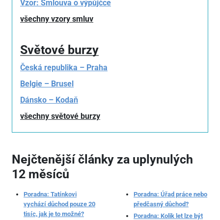
Vzor: Smlouva o výpůjčce
všechny vzory smluv
Světové burzy
Česká republika – Praha
Belgie – Brusel
Dánsko – Kodaň
všechny světové burzy
Nejčtenější články za uplynulých
12 měsíců
Poradna: Tatínkovi
Poradna: Úřad práce nebo
vychází důchod pouze 20
předčasný důchod?
tisíc, jak je to možné?
Poradna: Kolik let lze být