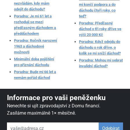
nezvládám, kdy mám
mi končí podpora a do
odejít do důchodu?
důchodu čtyři roky, co
Poradna: Je mi 61 let a
teď?
rozhoduji se mezi
Poradna: Předčasný
předčasným důchodem a
důchod o tři roky dříve ve
předdůchodem
výši 20 000 Kč
Poradna: Ročník narození
Poradna: Když odejdu do
1963 a důchodové
důchodu o rok dříve, o
možnosti
kolik se mi sníží důchod?
Minimální doba pojištění
Poradna: Mohou mi sebrat
pro přiznání důchodu
invalidní důchod?
Poradna: Bude mi 66 let a
nemám pořád důchod
Informace pro vaši peněženku
Nenechte si ujít zpravodajství z Domu financí.
Zasíláme maximálně 1× měsíčně.
váš email
Odebírat