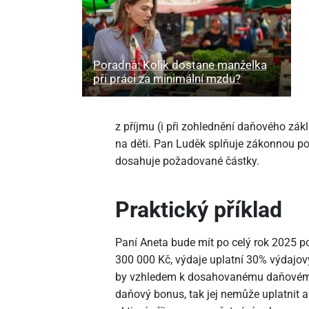
Poradna: Kolik dostane manželka
při práci za minimální mzdu?
z příjmu (i při zohlednění daňového zák
na děti. Pan Luděk splňuje zákonnou p
dosahuje požadované částky.
Praktický příklad
Paní Aneta bude mít po celý rok 2025 p
300
000 Kč, výdaje uplatní 30% výdajov
by vzhledem k dosahovanému daňovému
daňový bonus, tak jej nemůže uplatnit 