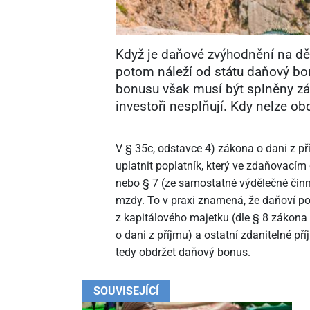
Když je daňové zvýhodnění na dět
potom náleží od státu daňový bo
bonusu však musí být splněny zá
investoři nesplňují. Kdy nelze o
V § 35c, odstavce 4) zákona o dani z p
uplatnit poplatník, který ve zdaňovacím 
nebo § 7 (ze samostatné výdělečné činn
mzdy. To v praxi znamená, že daňoví pop
z kapitálového majetku (dle § 8 zákona 
o dani z příjmu) a ostatní zdanitelné p
tedy obdržet daňový bonus.
SOUVISEJÍCÍ