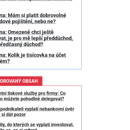
a: Mám si platit dobrovolné
ové pojištění, nebo ne?
na: Omezeně chci ještě
at, je pro mě lepší předdůchod,
předčasný důchod?
a: Kolik je tisícovka na účet
bém?
OROVANÝ OBSAH
tní tiskové služby pro firmy: Co
o můžete pohodlně delegovat?
 podnikateli vyplatí nebankovní úvěr
 si dát pozor
y, do kterých se vyplatí investovat.