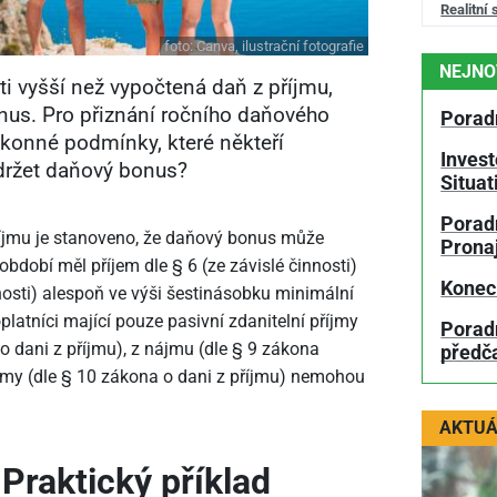
Realitní 
foto:
Canva, ilustrační fotografie
NEJNO
i vyšší než vypočtená daň z příjmu,
nus. Pro přiznání ročního daňového
Porad
konné podmínky, které někteří
Invest
bdržet daňový bonus?
Situa
Poradn
říjmu je stanoveno, že daňový bonus může
Prona
období měl příjem dle § 6 (ze závislé činnosti)
Konec
osti) alespoň ve výši šestinásobku minimální
latníci mající pouze pasivní zdanitelní příjmy
Porad
o dani z příjmu), z nájmu (dle § 9 zákona
předč
říjmy (dle § 10 zákona o dani z příjmu) nemohou
AKTUÁ
Praktický příklad