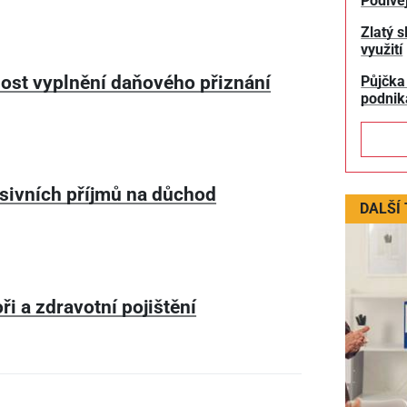
Podívej
Zlatý s
využití
ost vyplnění daňového přiznání
Půjčka
podnik
asivních příjmů na důchod
DALŠÍ
ři a zdravotní pojištění