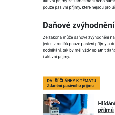
aktivní příjmy ze zaměstnání nebo samo
pouze pasivní příjmy, které nejsou pro 
Daňové zvýhodnění 
Ze zákona může daňové zvýhodnění na d
jeden z rodičů pouze pasivní příjmy a 
podnikání, tak by měl vždy uplatnit daň
i aktivní příjmy.
DALŠÍ ČLÁNKY K TÉMATU
Zdanění pasivního příjmu
Hlídán
příjmů