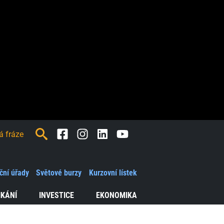
Facebook
Instagram
LinkedIn
Youtube
ční úřady
Světové burzy
Kurzovní lístek
IKÁNÍ
INVESTICE
EKONOMIKA