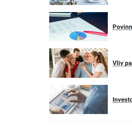
Povinn
Vliv p
Investo