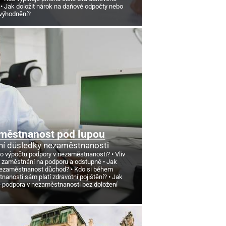
Jak doložit nárok na daňové odpočty nebo
výhodnění?
městnanost pod lupou
ní důsledky nezaměstnanosti
 o výpočtu podpory v nezaměstnanosti?
Vliv
 zaměstnání na podporu a odstupné
Jak
nezaměstnanost důchod?
Kdo si během
anosti sám platí zdravotní pojištění?
Jak
e podpora v nezaměstnanosti bez doložení