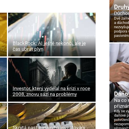
Druhý
Důchod
Dvě zamě
a důcho
nezvyšuj
podpora 
pasivním
BlackRock: AI ještě nekončí, ale je
čas ubrat plyn
Investor, který vydělal na krizi v roce
Daňo
2008, znovu sází na problémy
Na co
přizná
Kdy se v
daňové p
potvrzení
nezapome
Skrytá past pasivního investování:
přiznání?