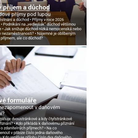
 příjem a důchod
ové příjmy pod lupou
stnání a důchod
Příjmy v roce 2026
d
Podnikání na „vedlejšák“ důchod většinou
e
Jak snižuje důchod nízká nemocenská nebo
v nezaměstnanosti?
Nájemné je oblíbeným
 příjmem, ale co důchod?
vé formuláře
 nezapomenout v daňovém
ní?
yplňuje dvoustránkové a kdy čtyřstránkové
řiznání?
Kdo přikládá k daňovému přiznání
 o zdanitelných příjmech?
Na co
nout v příloze číslo jedna daňového
Kdo vyplňuje přílohu číslo dva daňového