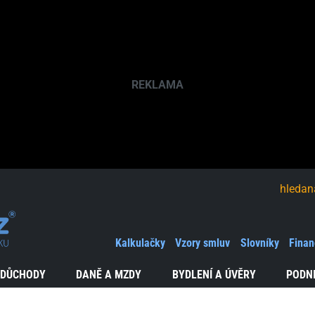
hledaná fráze
Kalkulačky
Vzory smluv
Slovníky
Finan
 DŮCHODY
DANĚ A MZDY
BYDLENÍ A ÚVĚRY
PODN