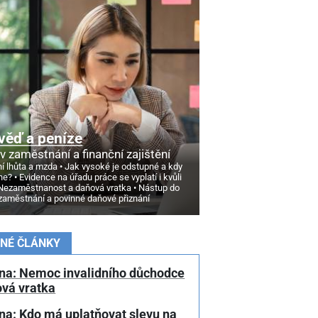
věď a peníze
v zaměstnání a finanční zajištění
í lhůta a mzda
Jak vysoké je odstupné a kdy
ne?
Evidence na úřadu práce se vyplatí i kvůli
Nezaměstnanost a daňová vratka
Nástup do
zaměstnání a povinné daňové přiznání
NÉ ČLÁNKY
na: Nemoc invalidního důchodce
ová vratka
na: Kdo má uplatňovat slevu na