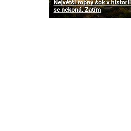
Největší ropný šok v historii
se nekoná. Zatím