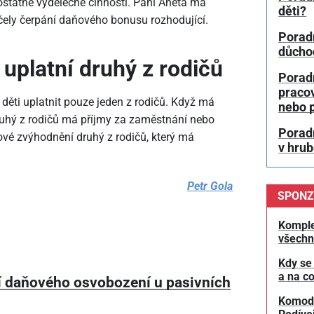
statné výdělečné činnosti. Paní Aneta má
děti?
účely čerpání daňového bonusu rozhodující.
Poradn
důchod
uplatní druhý z rodičů
Porad
pracov
ěti uplatnit pouze jeden z rodičů. Když má
nebo 
druhý z rodičů má příjmy za zaměstnání nebo
Poradn
ové zvýhodnění druhý z rodičů, který má
v hru
Petr Gola
SPONZ
Komple
všechn
Kdy se
a na co
í daňového osvobození u pasivních
Komodit