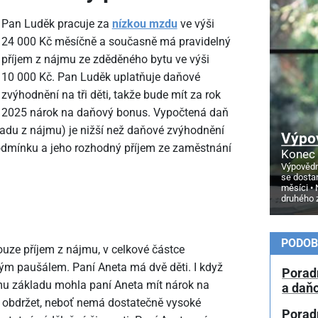
Pan Luděk pracuje za
nízkou mzdu
ve výši
24
000 Kč měsíčně a současně má pravidelný
příjem z nájmu ze zděděného bytu ve výši
10
000 Kč. Pan Luděk uplatňuje daňové
zvýhodnění na tři děti, takže bude mít za rok
2025 nárok na daňový bonus. Vypočtená daň
ladu z nájmu) je nižší než daňové zvýhodnění
Výpo
odmínku a jeho rozhodný příjem ze zaměstnání
Konec 
Výpovědn
se dosta
měsíci
druhého 
PODOB
ouze příjem z nájmu, v celkové částce
ým paušálem. Paní Aneta má dvě děti. I když
Porad
 základu mohla paní Aneta mít nárok na
a daň
a obdržet, neboť nemá dostatečně vysoké
Porad