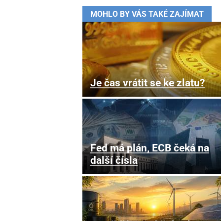
MOHLO BY VÁS TAKÉ ZAJÍMAT
Je čas vrátit se ke zlatu?
Fed má plán, ECB čeká na
další čísla