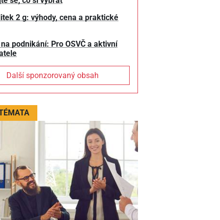
te se, co si vybrat
litek 2 g: výhody, cena a praktické
 na podnikání: Pro OSVČ a aktivní
atele
Další sponzorovaný obsah
 TÉMATA