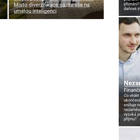
Místo diverzifikace sázíte vše na
přiznání?
daňové z
umělou inteligenci
Neza
Finanč
Co vědět
ukončení
snižuje 
nezaměstn
vysoká j
příjmu?