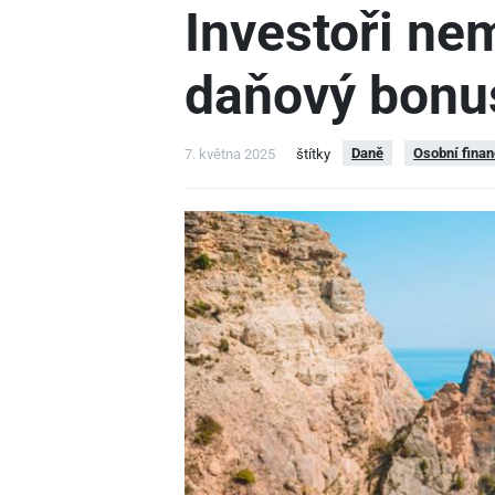
Investoři ne
daňový bonu
Daně
Osobní fina
7. května 2025
štítky