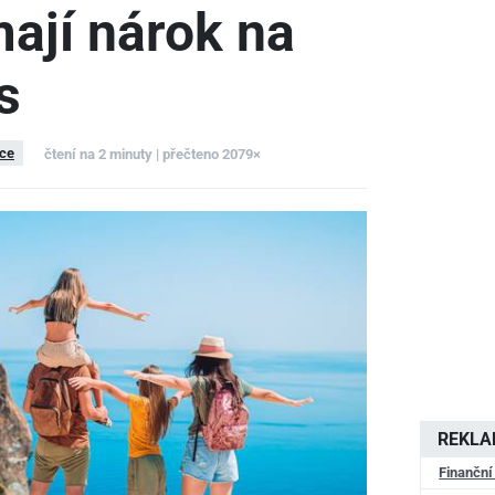
mají nárok na
s
nce
čtení na 2 minuty | přečteno 2079×
REKL
Finanční