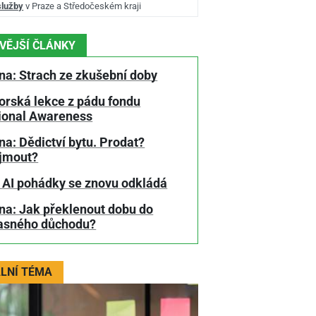
služby
v Praze a Středočeském kraji
VĚJŠÍ ČLÁNKY
na: Strach ze zkušební doby
orská lekce z pádu fondu
tional Awareness
a: Dědictví bytu. Prodat?
jmout?
 AI pohádky se znovu odkládá
na: Jak překlenout dobu do
asného důchodu?
LNÍ TÉMA